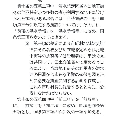
第十条の五第二項中「浸水想定区域内に地下街
その他不特定かつ多数の者が利用する地下に設け
られた施設がある場合には、当該施設の」を「前
項第三号に規定する施設については、その」に、
「前項の洪水予報」を「洪水予報等」に改め、同
条第三項を次のように改める。
３
第一項の規定により市町村地域防災計
画にその名称及び所在地を定められた地
下街等の所有者又は管理者は、単独で又
は共同して、国土交通省令で定めるとこ
ろにより、当該地下街等の利用者の洪水
時の円滑かつ迅速な避難の確保を図るた
めに必要な措置に関する計画を作成し、
これを市町村長に報告するとともに、公
表しなければならない。
第十条の五第四項中「前三項」を「前各項」
に、「前項」を「前二項」に改め、同項を同条第
五項とし、同条第三項の次に次の一項を加える。