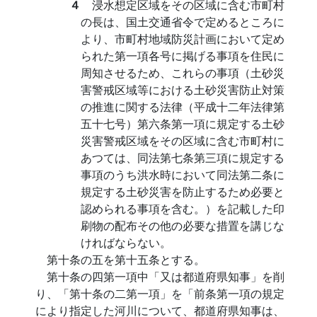
４
浸水想定区域をその区域に含む市町村
の長は、国土交通省令で定めるところに
より、市町村地域防災計画において定め
られた第一項各号に掲げる事項を住民に
周知させるため、これらの事項（土砂災
害警戒区域等における土砂災害防止対策
の推進に関する法律（平成十二年法律第
五十七号）第六条第一項に規定する土砂
災害警戒区域をその区域に含む市町村に
あつては、同法第七条第三項に規定する
事項のうち洪水時において同法第二条に
規定する土砂災害を防止するため必要と
認められる事項を含む。）を記載した印
刷物の配布その他の必要な措置を講じな
ければならない。
第十条の五を第十五条とする。
第十条の四第一項中「又は都道府県知事」を削
り、「第十条の二第一項」を「前条第一項の規定
により指定した河川について、都道府県知事は、