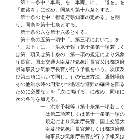
第十一条中「車馬」を「車両」に、「道を」を
「進路を」に改め、同条を第十八条とする。
第十条の七中「都道府県知事の定める」を削
り、同条を第十七条とする。
第十条の六を第十六条とする。
第十条の五第一項中「。第三項において」を
「。以下」に、「洪水予報（第十条第一項若しく
は第二項又は第十条の二第一項の規定により気象
庁長官、国土交通大臣及び気象庁長官又は都道府
県知事及び気象庁長官が行う予報をいう。次項及
び第三項において同じ。）の伝達方法、避難場所
その他洪水時の円滑かつ迅速な避難の確保を図る
ために必要な」を「次に掲げる」に改め、同項に
次の各号を加える。
一
洪水予報等（第十条第一項若しく
は第二項若しくは第十一条第一項の
規定により気象庁長官、国土交通大
臣及び気象庁長官若しくは都道府県
知事及び気象庁長官が行う予報又は