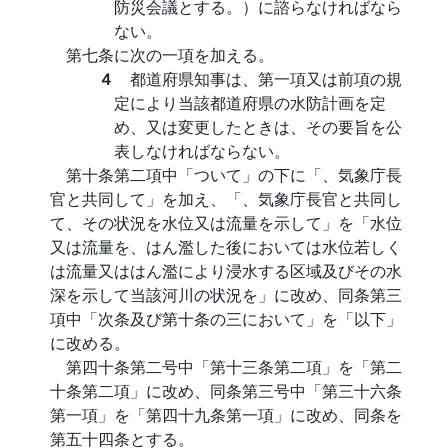
防災会議とする。）に諮らなければなら
ない。
第七条に次の一項を加える。
４
都道府県知事は、第一項又は前項の規
定により当該都道府県の水防計画を定
め、又は変更したときは、その要旨を公
表しなければならない。
第十条第二項中「ついて」の下に「、気象庁長
官と共同して」を加え、「、気象庁長官と共同し
て、その状況を水位又は流量を示して」を「水位
又は流量を、はん濫した後においては水位若しく
は流量又ははん濫により浸水する区域及びその水
深を示して当該河川の状況を」に改め、同条第三
項中「次条及び第十条の三において」を「以下」
に改める。
第四十条第二号中「第十三条第二項」を「第二
十条第二項」に改め、同条第三号中「第三十六条
第一項」を「第四十九条第一項」に改め、同条を
第五十四条とする。