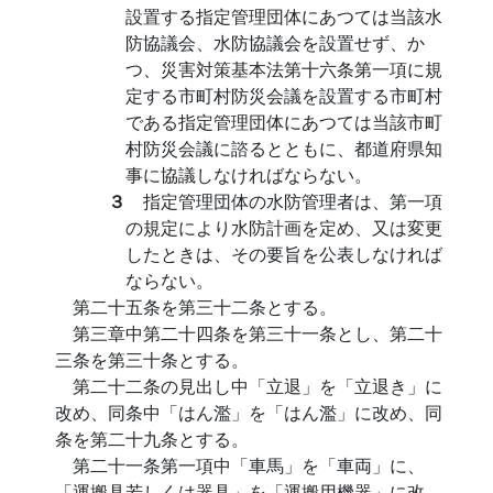
設置する指定管理団体にあつては当該水
防協議会、水防協議会を設置せず、か
つ、災害対策基本法第十六条第一項に規
定する市町村防災会議を設置する市町村
である指定管理団体にあつては当該市町
村防災会議に諮るとともに、都道府県知
事に協議しなければならない。
３
指定管理団体の水防管理者は、第一項
の規定により水防計画を定め、又は変更
したときは、その要旨を公表しなければ
ならない。
第二十五条を第三十二条とする。
第三章中第二十四条を第三十一条とし、第二十
三条を第三十条とする。
第二十二条の見出し中「立退」を「立退き」に
改め、同条中「はん濫」を「はん濫」に改め、同
条を第二十九条とする。
第二十一条第一項中「車馬」を「車両」に、
「運搬具若しくは器具」を「運搬用機器」に改