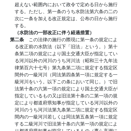
超えない範囲内において政令で定める日から施行
する。ただし、第一条のうち水防法第六条の二の
次に一条を加える改正規定は、公布の日から施行
する。
（水防法の一部改正に伴う経過措置）
第二条
この法律の施行の際現に第一条の規定によ
る改正前の水防法（以下「旧法」という。）第十
条第二項の規定により国土交通大臣が指定してい
る河川以外の河川のうち河川法（昭和三十九年法
律第百六十七号）第九条第二項に規定する指定区
間外の一級河川（同法第四条第一項に規定する一
級河川をいう。以下この条において同じ。）で旧
法第十条の六第一項の規定により国土交通大臣が
指定しているもの又は旧法第十条の二第一項の規
定により都道府県知事が指定している河川以外の
河川のうち河川法第九条第二項に規定する指定区
間内の一級河川若しくは同法第五条第一項に規定
する二級河川で旧法第十条の六第一項の規定によ
り都道府県知事が指定しているもの（専ら高潮に