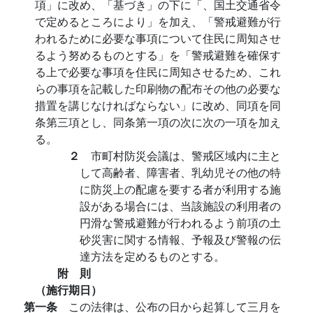
項」に改め、「基づき」の下に「、国土交通省令
で定めるところにより」を加え、「警戒避難が行
われるために必要な事項について住民に周知させ
るよう努めるものとする」を「警戒避難を確保す
る上で必要な事項を住民に周知させるため、これ
らの事項を記載した印刷物の配布その他の必要な
措置を講じなければならない」に改め、同項を同
条第三項とし、同条第一項の次に次の一項を加え
る。
２
市町村防災会議は、警戒区域内に主と
して高齢者、障害者、乳幼児その他の特
に防災上の配慮を要する者が利用する施
設がある場合には、当該施設の利用者の
円滑な警戒避難が行われるよう前項の土
砂災害に関する情報、予報及び警報の伝
達方法を定めるものとする。
附 則
（施行期日）
第一条
この法律は、公布の日から起算して三月を