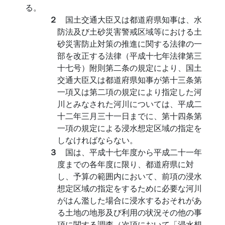
る。
２
国土交通大臣又は都道府県知事は、水
防法及び土砂災害警戒区域等における土
砂災害防止対策の推進に関する法律の一
部を改正する法律（平成十七年法律第三
十七号）附則第二条の規定により、国土
交通大臣又は都道府県知事が第十三条第
一項又は第二項の規定により指定した河
川とみなされた河川については、平成二
十二年三月三十一日までに、第十四条第
一項の規定による浸水想定区域の指定を
しなければならない。
３
国は、平成十七年度から平成二十一年
度までの各年度に限り、都道府県に対
し、予算の範囲内において、前項の浸水
想定区域の指定をするために必要な河川
がはん濫した場合に浸水するおそれがあ
る土地の地形及び利用の状況その他の事
項に関する調査（次項において「浸水想