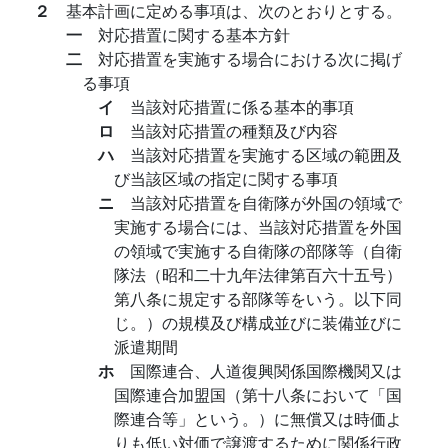
２
基本計画に定める事項は、次のとおりとする。
一
対応措置に関する基本方針
二
対応措置を実施する場合における次に掲げ
る事項
イ
当該対応措置に係る基本的事項
ロ
当該対応措置の種類及び内容
ハ
当該対応措置を実施する区域の範囲及
び当該区域の指定に関する事項
ニ
当該対応措置を自衛隊が外国の領域で
実施する場合には、当該対応措置を外国
の領域で実施する自衛隊の部隊等（自衛
隊法（昭和二十九年法律第百六十五号）
第八条に規定する部隊等をいう。以下同
じ。）の規模及び構成並びに装備並びに
派遣期間
ホ
国際連合、人道復興関係国際機関又は
国際連合加盟国（第十八条において「国
際連合等」という。）に無償又は時価よ
りも低い対価で譲渡するために関係行政