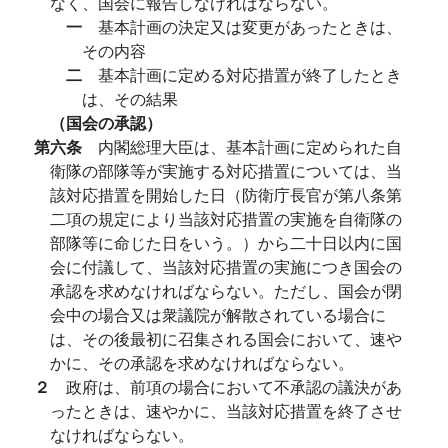
なく、国会に報告しなければならない。
一
基本計画の決定又は変更があったときは、
その内容
二
基本計画に定める対応措置が終了したとき
は、その結果
（国会の承認）
第六条
内閣総理大臣は、基本計画に定められた自
衛隊の部隊等が実施する対応措置については、当
該対応措置を開始した日（防衛庁長官が第八条第
二項の規定により当該対応措置の実施を自衛隊の
部隊等に命じた日をいう。）から二十日以内に国
会に付議して、当該対応措置の実施につき国会の
承認を求めなければならない。ただし、国会が閉
会中の場合又は衆議院が解散されている場合に
は、その後最初に召集される国会において、速や
かに、その承認を求めなければならない。
２
政府は、前項の場合において不承認の議決があ
ったときは、速やかに、当該対応措置を終了させ
なければならない。