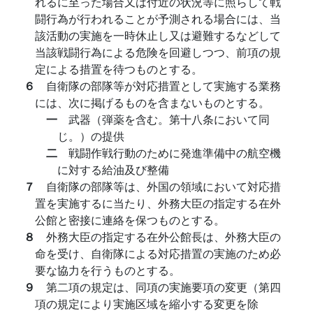
れるに至った場合又は付近の状況等に照らして戦
闘行為が行われることが予測される場合には、当
該活動の実施を一時休止し又は避難するなどして
当該戦闘行為による危険を回避しつつ、前項の規
定による措置を待つものとする。
６
自衛隊の部隊等が対応措置として実施する業務
には、次に掲げるものを含まないものとする。
一
武器（弾薬を含む。第十八条において同
じ。）の提供
二
戦闘作戦行動のために発進準備中の航空機
に対する給油及び整備
７
自衛隊の部隊等は、外国の領域において対応措
置を実施するに当たり、外務大臣の指定する在外
公館と密接に連絡を保つものとする。
８
外務大臣の指定する在外公館長は、外務大臣の
命を受け、自衛隊による対応措置の実施のため必
要な協力を行うものとする。
９
第二項の規定は、同項の実施要項の変更（第四
項の規定により実施区域を縮小する変更を除