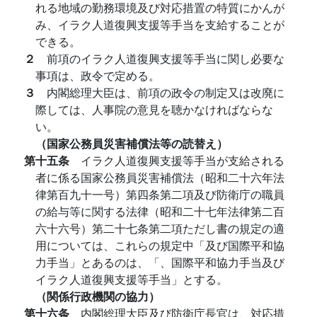
れる地域の勤務環境及び対応措置の特質にかんが
み、イラク人道復興支援等手当を支給することが
できる。
２
前項のイラク人道復興支援等手当に関し必要な
事項は、政令で定める。
３
内閣総理大臣は、前項の政令の制定又は改廃に
際しては、人事院の意見を聴かなければならな
い。
（国家公務員災害補償法等の読替え）
第十五条
イラク人道復興支援等手当が支給される
者に係る国家公務員災害補償法（昭和二十六年法
律第百九十一号）第四条第二項及び防衛庁の職員
の給与等に関する法律（昭和二十七年法律第二百
六十六号）第二十七条第二項ただし書の規定の適
用については、これらの規定中「及び国際平和協
力手当」とあるのは、「、国際平和協力手当及び
イラク人道復興支援等手当」とする。
（関係行政機関の協力）
第十六条
内閣総理大臣及び防衛庁長官は、対応措