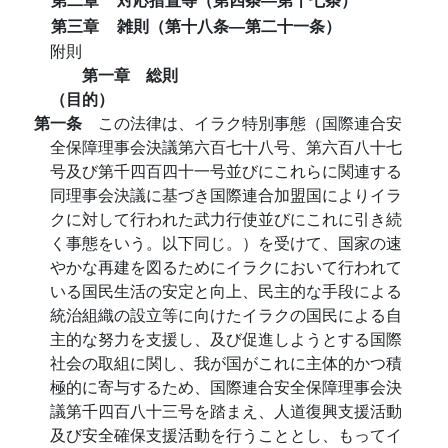
第三章
雑則（第十八条―第二十一条）
附則
第一章 総則
（目的）
第一条
この法律は、イラク特別事態（国際連合安
全保障理事会決議第六百七十八号、第六百八十七
号及び第千四百四十一号並びにこれらに関連する
同理事会決議に基づき国際連合加盟国によりイラ
クに対して行われた武力行使並びにこれに引き続
く事態をいう。以下同じ。）を受けて、国家の速
やかな再建を図るためにイラクにおいて行われて
いる国民生活の安定と向上、民主的な手段による
統治組織の設立等に向けたイラクの国民による自
主的な努力を支援し、及び促進しようとする国際
社会の取組に関し、我が国がこれに主体的かつ積
極的に寄与するため、国際連合安全保障理事会決
議第千四百八十三号を踏まえ、人道復興支援活動
及び安全確保支援活動を行うこととし、もってイ