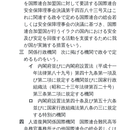
を国際連合加盟国に対して要請する国際連合
安全保障理事会決議第千四百八十三号又はこ
れに関連する政令で定める国際連合の総会若
しくは安全保障理事会の決議に基づき、国際
連合加盟国が行うイラクの国内における安全
及び安定を回復する活動を支援するために我
が国が実施する措置をいう。
三
関係行政機関 次に掲げる機関で政令で定
めるものをいう。
イ
内閣府並びに内閣府設置法（平成十一
年法律第八十九号）第四十九条第一項及
び第二項に規定する機関並びに国家行政
組織法（昭和二十三年法律第百二十号）
第三条第二項に規定する機関
ロ
内閣府設置法第四十条及び第五十六条
並びに国家行政組織法第八条の三に規定
する特別の機関
四
人道復興関係国際機関 国際連合難民高等
弁務官事務所その他国際連合の総会若しくは