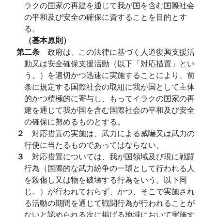
ラクの国家の再建を通じて我が国を含む国際社会
の平和及び安全の確保に資することを目的とす
る。
（基本原則）
第二条
政府は、この法律に基づく人道復興支援活
動又は安全確保支援活動（以下「対応措置」とい
う。）を適切かつ迅速に実施することにより、前
条に規定する国際社会の取組に我が国として主体
的かつ積極的に寄与し、もってイラクの国家の再
建を通じて我が国を含む国際社会の平和及び安全
の確保に努めるものとする。
２
対応措置の実施は、武力による威嚇又は武力の
行使に当たるものであってはならない。
３
対応措置については、我が国領域及び現に戦闘
行為（国際的な武力紛争の一環として行われる人
を殺傷し又は物を破壊する行為をいう。以下同
じ。）が行われておらず、かつ、そこで実施され
る活動の期間を通じて戦闘行為が行われることが
ないと認められる次に掲げる地域において実施す