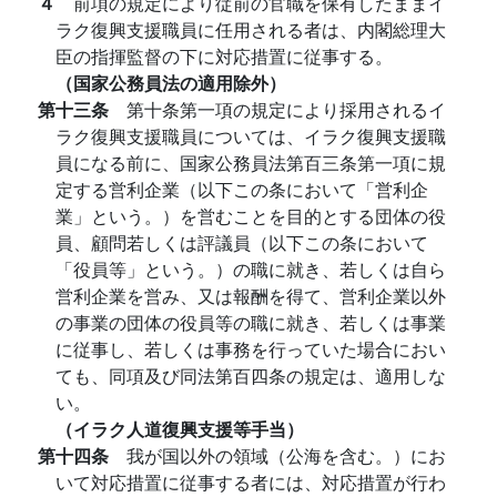
４
前項の規定により従前の官職を保有したままイ
ラク復興支援職員に任用される者は、内閣総理大
臣の指揮監督の下に対応措置に従事する。
（国家公務員法の適用除外）
第十三条
第十条第一項の規定により採用されるイ
ラク復興支援職員については、イラク復興支援職
員になる前に、国家公務員法第百三条第一項に規
定する営利企業（以下この条において「営利企
業」という。）を営むことを目的とする団体の役
員、顧問若しくは評議員（以下この条において
「役員等」という。）の職に就き、若しくは自ら
営利企業を営み、又は報酬を得て、営利企業以外
の事業の団体の役員等の職に就き、若しくは事業
に従事し、若しくは事務を行っていた場合におい
ても、同項及び同法第百四条の規定は、適用しな
い。
（イラク人道復興支援等手当）
第十四条
我が国以外の領域（公海を含む。）にお
いて対応措置に従事する者には、対応措置が行わ