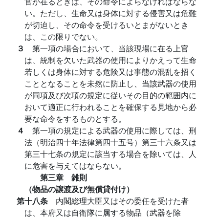
官が在るときは、その命令によらなければならな
い。ただし、生命又は身体に対する侵害又は危難
が切迫し、その命令を受けるいとまがないとき
は、この限りでない。
３
第一項の場合において、当該現場に在る上官
は、統制を欠いた武器の使用によりかえって生命
若しくは身体に対する危険又は事態の混乱を招く
こととなることを未然に防止し、当該武器の使用
が同項及び次項の規定に従いその目的の範囲内に
おいて適正に行われることを確保する見地から必
要な命令をするものとする。
４
第一項の規定による武器の使用に際しては、刑
法（明治四十年法律第四十五号）第三十六条又は
第三十七条の規定に該当する場合を除いては、人
に危害を与えてはならない。
第三章 雑則
（物品の譲渡及び無償貸付け）
第十八条
内閣総理大臣又はその委任を受けた者
は、本府又は自衛隊に属する物品（武器を除