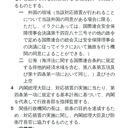
るものとする。
一
外国の領域（当該対応措置が行われること
について当該外国の同意がある場合に限る。
ただし、イラクにあっては、国際連合安全保
障理事会決議第千四百八十三号その他の政令
で定める国際連合の総会又は安全保障理事会
の決議に従ってイラクにおいて施政を行う機
関の同意によることができる。）
二
公海（海洋法に関する国際連合条約に規定
する排他的経済水域を含む。第八条第五項及
び第十四条第一項において同じ。）及びその
上空
４
内閣総理大臣は、対応措置の実施に当たり、第
四条第一項に規定する基本計画に基づいて、内閣
を代表して行政各部を指揮監督する。
５
関係行政機関の長は、前条の目的を達成するた
め、対応措置の実施に関し、内閣総理大臣及び防
衛庁長官に協力するものとする。