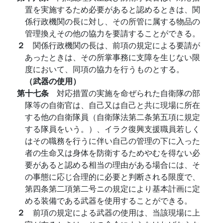
置を実施するため必要があると認めるときは、関
係行政機関の長に対し、その所管に属する物品の
管理換えその他の協力を要請することができる。
２
関係行政機関の長は、前項の規定による要請が
あったときは、その所掌事務に支障を生じない限
度において、同項の協力を行うものとする。
（武器の使用）
第十七条
対応措置の実施を命ぜられた自衛隊の部
隊等の自衛官は、自己又は自己と共に現場に所在
する他の自衛隊員（自衛隊法第二条第五項に規定
する隊員をいう。）、イラク復興支援職員若しく
はその職務を行うに伴い自己の管理の下に入った
者の生命又は身体を防衛するためやむを得ない必
要があると認める相当の理由がある場合には、そ
の事態に応じ合理的に必要と判断される限度で、
第四条第二項第二号ニの規定により基本計画に定
める装備である武器を使用することができる。
２
前項の規定による武器の使用は、当該現場に上