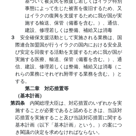
基づいて被災民を救援し若しくはイラク特別
事態によって生じた被害を復旧するため、又
はイラクの復興を支援するために我が国が実
施する輸送、保管（備蓄を含む。）、通信、
建設、修理若しくは整備、補給又は消毒
３
安全確保支援活動として実施される業務は、国
際連合加盟国が行うイラクの国内における安全及
び安定を回復する活動を支援するために我が国が
実施する医療、輸送、保管（備蓄を含む。）、通
信、建設、修理若しくは整備、補給又は消毒（こ
れらの業務にそれぞれ附帯する業務を含む。）と
する。
第二章 対応措置等
（基本計画）
第四条
内閣総理大臣は、対応措置のいずれかを実
施することが必要であると認めるときは、当該対
応措置を実施すること及び当該対応措置に関する
基本計画（以下「基本計画」という。）の案につ
き閣議の決定を求めなければならない。