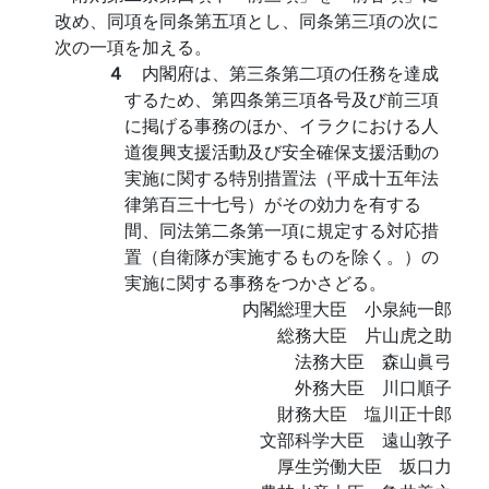
改め、同項を同条第五項とし、同条第三項の次に
次の一項を加える。
４
内閣府は、第三条第二項の任務を達成
するため、第四条第三項各号及び前三項
に掲げる事務のほか、イラクにおける人
道復興支援活動及び安全確保支援活動の
実施に関する特別措置法（平成十五年法
律第百三十七号）がその効力を有する
間、同法第二条第一項に規定する対応措
置（自衛隊が実施するものを除く。）の
実施に関する事務をつかさどる。
内閣総理大臣 小泉純一郎
総務大臣 片山虎之助
法務大臣 森山眞弓
外務大臣 川口順子
財務大臣 塩川正十郎
文部科学大臣 遠山敦子
厚生労働大臣 坂口力