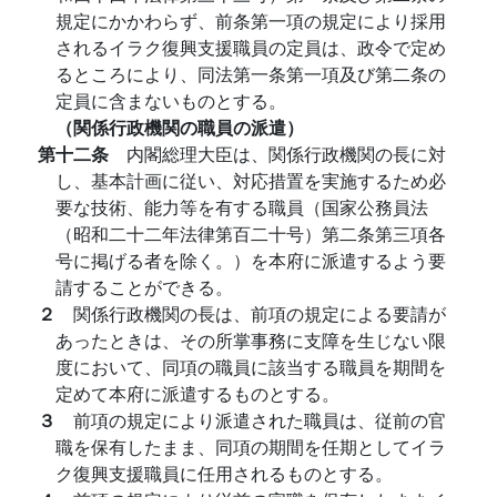
規定にかかわらず、前条第一項の規定により採用
されるイラク復興支援職員の定員は、政令で定め
るところにより、同法第一条第一項及び第二条の
定員に含まないものとする。
（関係行政機関の職員の派遣）
第十二条
内閣総理大臣は、関係行政機関の長に対
し、基本計画に従い、対応措置を実施するため必
要な技術、能力等を有する職員（国家公務員法
（昭和二十二年法律第百二十号）第二条第三項各
号に掲げる者を除く。）を本府に派遣するよう要
請することができる。
２
関係行政機関の長は、前項の規定による要請が
あったときは、その所掌事務に支障を生じない限
度において、同項の職員に該当する職員を期間を
定めて本府に派遣するものとする。
３
前項の規定により派遣された職員は、従前の官
職を保有したまま、同項の期間を任期としてイラ
ク復興支援職員に任用されるものとする。