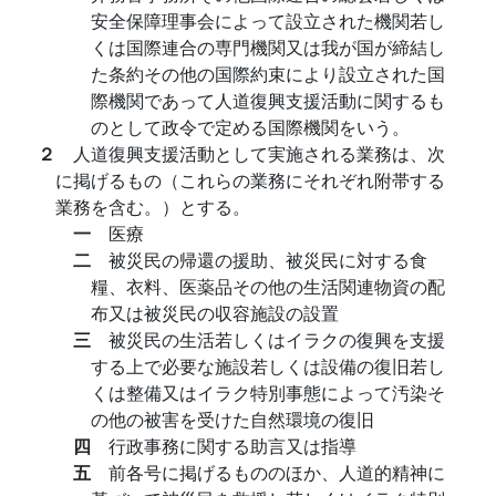
安全保障理事会によって設立された機関若し
くは国際連合の専門機関又は我が国が締結し
た条約その他の国際約束により設立された国
際機関であって人道復興支援活動に関するも
のとして政令で定める国際機関をいう。
２
人道復興支援活動として実施される業務は、次
に掲げるもの（これらの業務にそれぞれ附帯する
業務を含む。）とする。
一
医療
二
被災民の帰還の援助、被災民に対する食
糧、衣料、医薬品その他の生活関連物資の配
布又は被災民の収容施設の設置
三
被災民の生活若しくはイラクの復興を支援
する上で必要な施設若しくは設備の復旧若し
くは整備又はイラク特別事態によって汚染そ
の他の被害を受けた自然環境の復旧
四
行政事務に関する助言又は指導
五
前各号に掲げるもののほか、人道的精神に