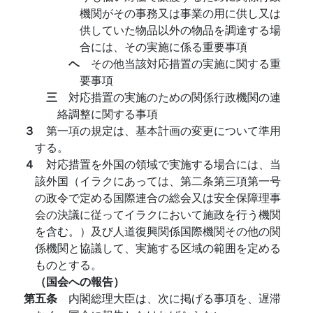
機関がその事務又は事業の用に供し又は
供していた物品以外の物品を調達する場
合には、その実施に係る重要事項
ヘ
その他当該対応措置の実施に関する重
要事項
三
対応措置の実施のための関係行政機関の連
絡調整に関する事項
３
第一項の規定は、基本計画の変更について準用
する。
４
対応措置を外国の領域で実施する場合には、当
該外国（イラクにあっては、第二条第三項第一号
の政令で定める国際連合の総会又は安全保障理事
会の決議に従ってイラクにおいて施政を行う機関
を含む。）及び人道復興関係国際機関その他の関
係機関と協議して、実施する区域の範囲を定める
ものとする。
（国会への報告）
第五条
内閣総理大臣は、次に掲げる事項を、遅滞