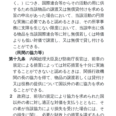
く。）につき、国際連合等からその活動の用に供
するため当該物品の譲渡又は無償貸付けを求める
旨の申出があった場合において、当該活動の円滑
な実施に必要であると認めるときは、その所掌事
務に支障を生じない限度において、当該申出に係
る物品を当該国際連合等に対し無償若しくは時価
よりも低い対価で譲渡し、又は無償で貸し付ける
ことができる。
（民間の協力等）
第十九条
内閣総理大臣及び防衛庁長官は、前章の
規定による措置によっては対応措置を十分に実施
することができないと認めるときは、関係行政機
関の長の協力を得て、物品の譲渡若しくは貸付け
又は役務の提供について国以外の者に協力を求め
ることができる。
２
政府は、前項の規定により協力を求められた国
以外の者に対し適正な対価を支払うとともに、そ
の者が当該協力により損失を受けた場合には、そ
の損失に関し、必要な財政上の措置を講ずるもの