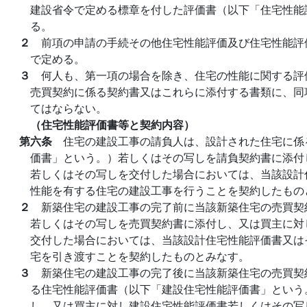
建設省令で定める標章を付した評価書（以下「住宅性能
る。
２
前項の申請の手続その他住宅性能評価及び住宅性能評
で定める。
３
何人も、第一項の場合を除き、住宅の性能に関する評
売買契約に係る契約書又はこれらに添付する書類に、同
てはならない。
（住宅性能評価書等と契約内容）
第六条
住宅の建設工事の請負人は、設計された住宅に係
価書」という。）若しくはその写しを請負契約書に添付
若しくはその写しを交付した場合においては、当該設計
性能を有する住宅の建設工事を行うことを契約したもの
２
新築住宅の建設工事の完了前に当該新築住宅の売買契
若しくはその写しを売買契約書に添付し、又は買主に対
交付した場合においては、当該設計住宅性能評価書又は
宅を引き渡すことを契約したものとみなす。
３
新築住宅の建設工事の完了後に当該新築住宅の売買契
る住宅性能評価書（以下「建設住宅性能評価書」という
し、又は買主に対し建設住宅性能評価書若しくはその写