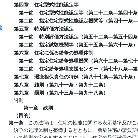
第四章
住宅型式性能認定等
第一節
住宅型式性能認定等（第二十二条―第四十条
第二節
指定住宅型式性能認定機関等（第四十一条―
律
第五章
特別評価方法認定
第一節
特別評価方法認定（第五十二条―第五十四条
第二節
指定試験機関等（第五十五条―第六十一条）
第六章
住宅に係る紛争の処理体制
第一節
指定住宅紛争処理機関（第六十二条―第七十
第二節
住宅紛争処理支援センター（第七十八条―第
第七章
瑕疵担保責任の特例（第八十七条―第九十条）
第八章
雑則（第九十一条・第九十二条）
第九章
罰則（第九十三条―第九十八条）
附則
第一章 総則
（目的）
第一条
この法律は、住宅の性能に関する表示基準及びこ
紛争の処理体制を整備するとともに、新築住宅の請負契
いて特別の定めをすることにより、住宅の品質確保の促