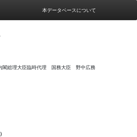
本データベースについて
。
内閣総理大臣臨時代理 国務大臣 野中広務
）