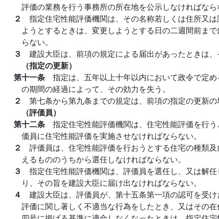
評価の業務を行う事務所の所在地を公示しなければなら
２
指定住宅性能評価機関は、その名称若しくは住所又は
ようとするときは、変更しようとする日の二週間前まで
らない。
３
建設大臣は、前項の規定による届出があったときは、
（指定の更新）
第十一条
指定は、五年以上十年以内において政令で定め
の期間の経過によって、その効力を失う。
２
第七条から第九条までの規定は、前項の指定の更新の
（評価員）
第十二条
指定住宅性能評価機関は、住宅性能評価を行う
価員に住宅性能評価を実施させなければならない。
２
評価員は、住宅性能評価を行おうとする住宅の種類及
えるもののうちから選任しなければならない。
３
指定住宅性能評価機関は、評価員を選任し、又は解任
り、その旨を建設大臣に届け出なければならない。
４
建設大臣は、評価員が、第十五条第一項の認可を受け
評価に関し著しく不適当な行為をしたとき、又はその在
四号に掲げる基準に適合しなくなったときは、指定住宅