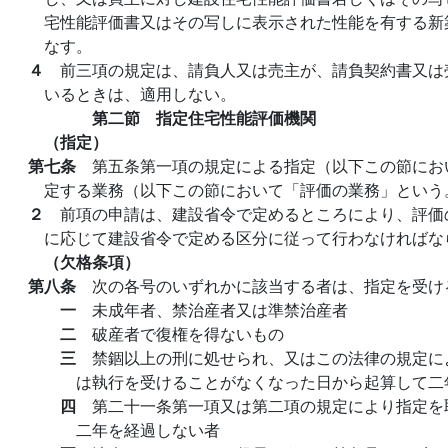
宅性能評価書又はその写しに表示された性能を有する新
なす。
４
前三項の規定は、請負人又は売主が、請負契約書又は
いるときは、適用しない。
第二節 指定住宅性能評価機関
（指定）
第七条
第五条第一項の規定による指定（以下この節にお
定する業務（以下この節において「評価の業務」という
２
前項の申請は、建設省令で定めるところにより、評価
に応じて建設省令で定める区分に従って行わなければな
（欠格条項）
第八条
次の各号のいずれかに該当する者は、指定を受け
一
未成年者、禁治産者又は準禁治産者
二
破産者で復権を得ないもの
三
禁錮以上の刑に処せられ、又はこの法律の規定に
は執行を受けることがなくなった日から起算して二
四
第二十一条第一項又は第二項の規定により指定を
二年を経過しない者