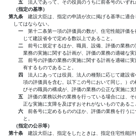
五
法人であって、その役員のうちに前各号のいずれ
（指定の基準）
第九条
建設大臣は、指定の申請が次に掲げる基準に適合
してはならない。
一
第十二条第一項の評価員の数が、住宅性能評価を
じて建設省令で定める数以上であること。
二
前号に規定するほか、職員、設備、評価の業務の
業務の実施に関する計画が、評価の業務の適確な実
三
前号の評価の業務の実施に関する計画を適確に実
有するものであること。
四
法人にあっては役員、法人の種類に応じて建設省
項の評価員を含む。以下この号において同じ。）の
びその職員の構成が、評価の業務の公正な実施に支
五
評価の業務以外の業務を行っている場合には、そ
正な実施に支障を及ぼすおそれがないものであるこ
六
前各号に定めるもののほか、評価の業務を行うに
と。
（指定の公示等）
第十条
建設大臣は、指定をしたときは、指定住宅性能評