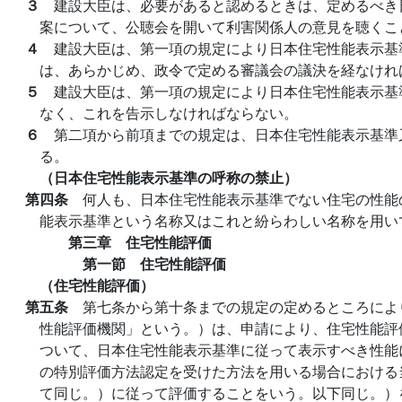
３
建設大臣は、必要があると認めるときは、定めるべき
案について、公聴会を開いて利害関係人の意見を聴くこ
４
建設大臣は、第一項の規定により日本住宅性能表示基
は、あらかじめ、政令で定める審議会の議決を経なけれ
５
建設大臣は、第一項の規定により日本住宅性能表示基
なく、これを告示しなければならない。
６
第二項から前項までの規定は、日本住宅性能表示基準
る。
（日本住宅性能表示基準の呼称の禁止）
第四条
何人も、日本住宅性能表示基準でない住宅の性能
能表示基準という名称又はこれと紛らわしい名称を用い
第三章 住宅性能評価
第一節 住宅性能評価
（住宅性能評価）
第五条
第七条から第十条までの規定の定めるところによ
性能評価機関」という。）は、申請により、住宅性能評
ついて、日本住宅性能表示基準に従って表示すべき性能
の特別評価方法認定を受けた方法を用いる場合における
て同じ。）に従って評価することをいう。以下同じ。）