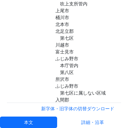
吹上支所管内
上尾市
桶川市
北本市
北足立郡
第七区
川越市
富士見市
ふじみ野市
本庁管内
第八区
所沢市
ふじみ野市
第七区に属しない区域
入間郡
三芳町
新字体・旧字体の切替
ダウンロード
第九区
飯能市
本文
詳細・沿革
狭山市