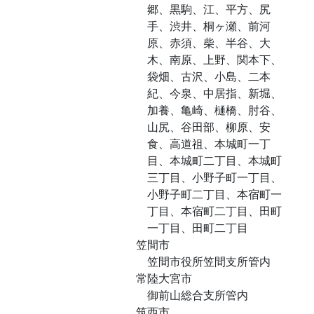
郷、黒駒、江、平方、尻
手、渋井、桐ヶ瀬、前河
原、赤須、柴、半谷、大
木、南原、上野、関本下、
袋畑、古沢、小島、二本
紀、今泉、中居指、新堀、
加養、亀崎、樋橋、肘谷、
山尻、谷田部、柳原、安
食、高道祖、本城町一丁
目、本城町二丁目、本城町
三丁目、小野子町一丁目、
小野子町二丁目、本宿町一
丁目、本宿町二丁目、田町
一丁目、田町二丁目
笠間市
笠間市役所笠間支所管内
常陸大宮市
御前山総合支所管内
筑西市