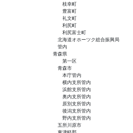
枝幸町
豊富町
礼文町
利尻町
利尻富士町
北海道オホーツク総合振興局
管内
青森県
第一区
青森市
本庁管内
横内支所管内
浜館支所管内
奥内支所管内
原別支所管内
後潟支所管内
野内支所管内
五所川原市
東津軽郡