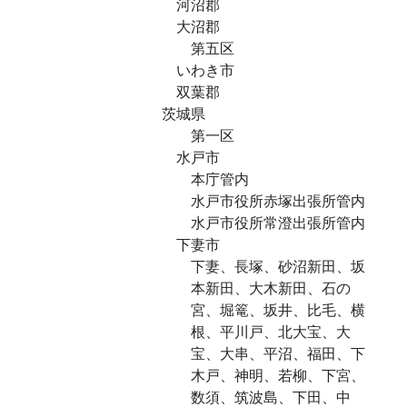
河沼郡
大沼郡
第五区
いわき市
双葉郡
茨城県
第一区
水戸市
本庁管内
水戸市役所赤塚出張所管内
水戸市役所常澄出張所管内
下妻市
下妻、長塚、砂沼新田、坂
本新田、大木新田、石の
宮、堀篭、坂井、比毛、横
根、平川戸、北大宝、大
宝、大串、平沼、福田、下
木戸、神明、若柳、下宮、
数須、筑波島、下田、中