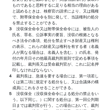
ものであると思料するに足りる相当の理由がある
と認めるときは、検察官の請求により、又は職権
で、附帯保全命令を別に発して、当該権利の処分
を禁止することができる。
３
没収保全命令又は附帯保全命令には、被告人の
氏名、罪名、公訴事実の要旨、没収の根拠となる
べき法令の条項、処分を禁止すべき財産又は権利
の表示、これらの財産又は権利を有する者（名義
人が異なる場合は、名義人を含む。）の氏名、発
付の年月日その他最高裁判所規則で定める事項を
記載し、裁判長又は受命裁判官が、これに記名押
印しなければならない。
４
裁判長は、急速を要する場合には、第一項若し
くは第二項に規定する処分をし、又は合議体の構
成員にこれをさせることができる。
５
没収保全（没収保全命令による処分の禁止をい
う。以下同じ。）に関する処分は、第一回公判期
日までは裁判官が行う。この場合において、裁判