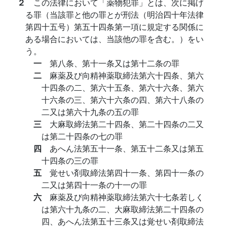
２
この法律において「薬物犯罪」とは、次に掲げ
る罪（当該罪と他の罪とが刑法（明治四十年法律
第四十五号）第五十四条第一項に規定する関係に
ある場合においては、当該他の罪を含む。）をい
う。
一
第八条、第十一条又は第十二条の罪
二
麻薬及び向精神薬取締法第六十四条、第六
十四条の二、第六十五条、第六十六条、第六
十六条の三、第六十六条の四、第六十八条の
二又は第六十九条の五の罪
三
大麻取締法第二十四条、第二十四条の二又
は第二十四条の七の罪
四
あへん法第五十一条、第五十二条又は第五
十四条の三の罪
五
覚せい剤取締法第四十一条、第四十一条の
二又は第四十一条の十一の罪
六
麻薬及び向精神薬取締法第六十七条若しく
は第六十九条の二、大麻取締法第二十四条の
四、あへん法第五十三条又は覚せい剤取締法