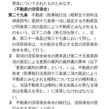
替金についてされたものとみなす。
（不動産の没収保全）
第二十九条
不動産（民事執行法（昭和五十四年法
律第四号）第四十三条第一項に規定する不動産及
び同条第二項の規定により不動産とみなされるも
のをいう。以下この条（第七項を除く。）、次
条、第三十一条及び第三十七条において同じ。）
の没収保全は、その処分を禁止する旨の没収保全
命令を発して行う。
２
前項の没収保全命令の謄本及び第二十五条第四
項の規定による更新の裁判の裁判書の謄本（以下
「更新の裁判の謄本」という。）は、不動産の所
有者（民事執行法第四十三条第二項の規定により
不動産とみなされる権利についてはその権利者と
し、当該不動産又は権利に係る名義人が異なる場
合は名義人を含む。）に送達しなければならな
い。
３
不動産の没収保全命令の執行は、没収保全の登
記をする方法により行う。