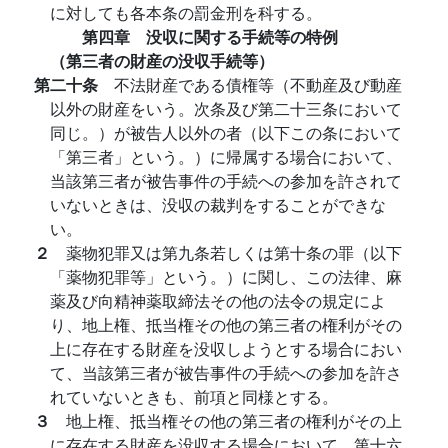
に対しても各本条の罰金刑を科する。
第四章 没収に関する手続等の特例
（第三者の財産の没収手続等）
第二十条
不法財産である債権等（不動産及び動産
以外の財産をいう。次条及び第二十三条において
同じ。）が被告人以外の者（以下この条において
「第三者」という。）に帰属する場合において、
当該第三者が被告事件の手続への参加を許されて
いないときは、没収の裁判をすることができな
い。
２
薬物犯罪又は第九条若しくは第十条の罪（以下
「薬物犯罪等」という。）に関し、この法律、麻
薬及び向精神薬取締法その他の法令の規定によ
り、地上権、抵当権その他の第三者の権利がその
上に存在する財産を没収しようとする場合におい
て、当該第三者が被告事件の手続への参加を許さ
れていないときも、前項と同様とする。
３
地上権、抵当権その他の第三者の権利がその上
に存在する財産を没収する場合において、第十六