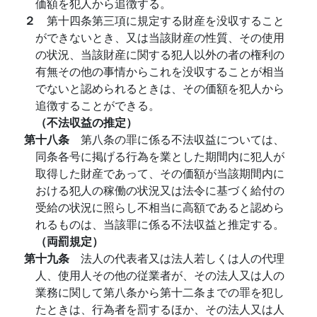
価額を犯人から追徴する。
２
第十四条第三項に規定する財産を没収すること
ができないとき、又は当該財産の性質、その使用
の状況、当該財産に関する犯人以外の者の権利の
有無その他の事情からこれを没収することが相当
でないと認められるときは、その価額を犯人から
追徴することができる。
（不法収益の推定）
第十八条
第八条の罪に係る不法収益については、
同条各号に掲げる行為を業とした期間内に犯人が
取得した財産であって、その価額が当該期間内に
おける犯人の稼働の状況又は法令に基づく給付の
受給の状況に照らし不相当に高額であると認めら
れるものは、当該罪に係る不法収益と推定する。
（両罰規定）
第十九条
法人の代表者又は法人若しくは人の代理
人、使用人その他の従業者が、その法人又は人の
業務に関して第八条から第十二条までの罪を犯し
たときは、行為者を罰するほか、その法人又は人