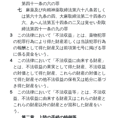
第四十一条の六の罪
七
麻薬及び向精神薬取締法第六十八条若しく
は第六十九条の四、大麻取締法第二十四条の
六、あへん法第五十四条の二又は覚せい剤取
締法第四十一条の九の罪
３
この法律において「不法収益」とは、薬物犯罪
の犯罪行為により得た財産若しくは当該犯罪行為
の報酬として得た財産又は前項第七号に掲げる罪
に係る資金をいう。
４
この法律において「不法収益に由来する財産」
とは、不法収益の果実として得た財産、不法収益
の対価として得た財産、これらの財産の対価とし
て得た財産その他不法収益の保有又は処分に基づ
き得た財産をいう。
５
この法律において「不法収益等」とは、不法収
益、不法収益に由来する財産又はこれらの財産と
これらの財産以外の財産とが混和した財産をい
う。
第二章 上陸の手続の特例等