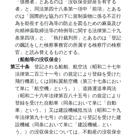
「債務者」とあるのは「没収保全財産を有する
者」と、同法第四十八条第一項中「前項」とある
のは「国際的な協力の下に規制薬物に係る不正行
為を助長する行為等の防止を図るための麻薬及び
向精神薬取締法等の特例等に関する法律第二十九
条第四項」と、「執行裁判所」とあるのは「登記
の嘱託をした検察事務官の所属する検察庁の検察
官」と読み替えるものとする。
（船舶等の没収保全）
第三十条
登記される船舶、航空法（昭和二十七年
法律第二百三十一号）の規定により登録を受けた
飛行機若しくは回転翼航空機（第三十七条におい
て単に「航空機」という。）、道路運送車両法
（昭和二十六年法律第百八十五号）の規定により
登録を受けた自動車（同条において単に「自動
車」という。）又は建設機械抵当法（昭和二十九
年法律第九十七号）の規定により登記を受けた建
設機械（同条において単に「建設機械」とい
う。）の没収保全については、不動産の没収保全