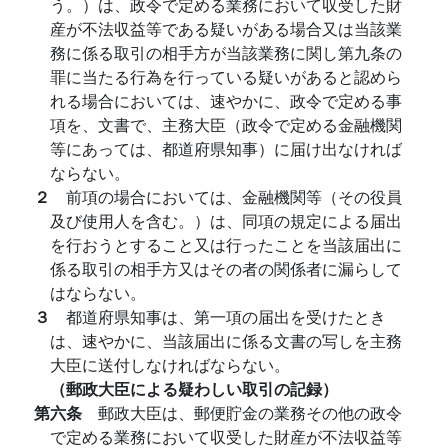
う。）は、政令で定める業務において収受した財
産が不法収益等である疑いがある場合又は当該業
務に係る取引の相手方が当該業務に関し第九条の
罪に当たる行為を行っている疑いがあると認めら
れる場合においては、速やかに、政令で定める事
項を、文書で、主務大臣（政令で定める金融機関
等にあっては、都道府県知事）に届け出なければ
ならない。
２
前項の場合においては、金融機関等（その役員
及び使用人を含む。）は、同項の規定による届出
を行おうとすること又は行ったことを当該届出に
係る取引の相手方又はその者の関係者に漏らして
はならない。
３
都道府県知事は、第一項の届出を受けたとき
は、速やかに、当該届出に係る文書の写しを主務
大臣に送付しなければならない。
（郵政大臣による疑わしい取引の記録）
第六条
郵政大臣は、郵便貯金の業務その他の政令
で定める業務において収受した財産が不法収益等