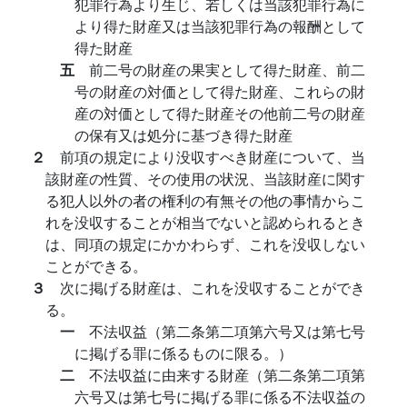
犯罪行為より生じ、若しくは当該犯罪行為に
より得た財産又は当該犯罪行為の報酬として
得た財産
五
前二号の財産の果実として得た財産、前二
号の財産の対価として得た財産、これらの財
産の対価として得た財産その他前二号の財産
の保有又は処分に基づき得た財産
２
前項の規定により没収すべき財産について、当
該財産の性質、その使用の状況、当該財産に関す
る犯人以外の者の権利の有無その他の事情からこ
れを没収することが相当でないと認められるとき
は、同項の規定にかかわらず、これを没収しない
ことができる。
３
次に掲げる財産は、これを没収することができ
る。
一
不法収益（第二条第二項第六号又は第七号
に掲げる罪に係るものに限る。）
二
不法収益に由来する財産（第二条第二項第
六号又は第七号に掲げる罪に係る不法収益の