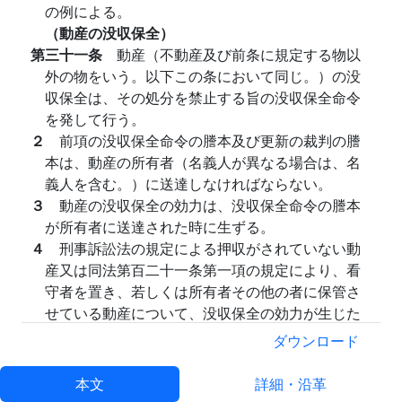
の例による。
（動産の没収保全）
第三十一条
動産（不動産及び前条に規定する物以
外の物をいう。以下この条において同じ。）の没
収保全は、その処分を禁止する旨の没収保全命令
を発して行う。
２
前項の没収保全命令の謄本及び更新の裁判の謄
本は、動産の所有者（名義人が異なる場合は、名
義人を含む。）に送達しなければならない。
３
動産の没収保全の効力は、没収保全命令の謄本
が所有者に送達された時に生ずる。
４
刑事訴訟法の規定による押収がされていない動
産又は同法第百二十一条第一項の規定により、看
守者を置き、若しくは所有者その他の者に保管さ
せている動産について、没収保全の効力が生じた
ときは、検察官は、公示書をはり付ける方法その
ダウンロード
他相当の方法により、その旨を公示する措置を執
らなければならない。
本文
詳細・沿革
（債権の没収保全）