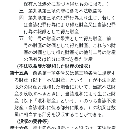
保有又は処分に基づき得たものに限る。）
三
第九条第三項の罪に係る不法収益等
四
第九条第三項の犯罪行為より生じ、若しく
は当該犯罪行為により得た財産又は当該犯罪
行為の報酬として得た財産
五
前二号の財産の果実として得た財産、前二
号の財産の対価として得た財産、これらの財
産の対価として得た財産その他前二号の財産
の保有又は処分に基づき得た財産
（不法収益等が混和した財産の没収）
第十五条
前条第一項各号又は第三項各号に規定す
る財産（以下「不法財産」という。）が不法財産
以外の財産と混和した場合において、当該不法財
産を没収すべきときは、当該混和により生じた財
産（以下「混和財産」という。）のうち当該不法
財産（当該混和に係る部分に限る。）の額又は数
量に相当する部分を没収することができる。
（没収の要件等）
第十六条
第十四条の規定による没収は、不法財産