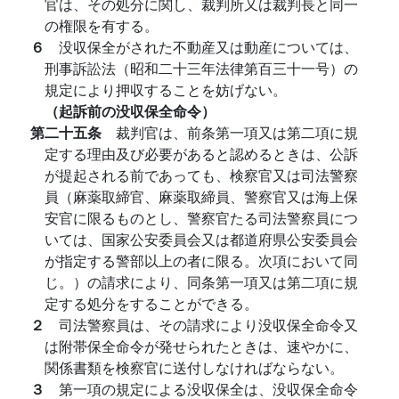
官は、その処分に関し、裁判所又は裁判長と同一
の権限を有する。
６
没収保全がされた不動産又は動産については、
刑事訴訟法（昭和二十三年法律第百三十一号）の
規定により押収することを妨げない。
（起訴前の没収保全命令）
第二十五条
裁判官は、前条第一項又は第二項に規
定する理由及び必要があると認めるときは、公訴
が提起される前であっても、検察官又は司法警察
員（麻薬取締官、麻薬取締員、警察官又は海上保
安官に限るものとし、警察官たる司法警察員につ
いては、国家公安委員会又は都道府県公安委員会
が指定する警部以上の者に限る。次項において同
じ。）の請求により、同条第一項又は第二項に規
定する処分をすることができる。
２
司法警察員は、その請求により没収保全命令又
は附帯保全命令が発せられたときは、速やかに、
関係書類を検察官に送付しなければならない。
３
第一項の規定による没収保全は、没収保全命令