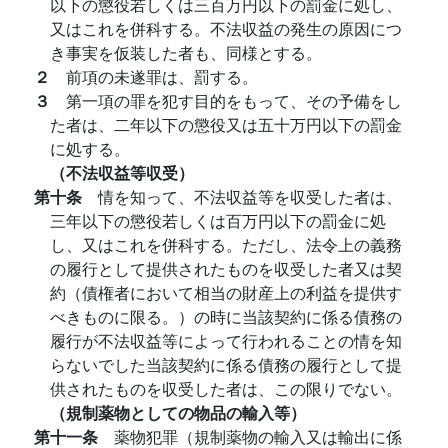
以下の懲役若しくは三百万円以下の罰金に処し、
又はこれを併科する。不法収益の発生の原因につ
き事実を仮装した者も、同様とする。
２
前項の未遂罪は、罰する。
３
第一項の罪を犯す目的をもって、その予備をし
た者は、二年以下の懲役又は五十万円以下の罰金
に処する。
（不法収益等収受）
第十条
情を知って、不法収益等を収受した者は、
三年以下の懲役若しくは百万円以下の罰金に処
し、又はこれを併科する。ただし、法令上の義務
の履行として提供されたものを収受した者又は契
約（債権者において相当の財産上の利益を提供す
べきものに限る。）の時に当該契約に係る債務の
履行が不法収益等によって行われることの情を知
らないでした当該契約に係る債務の履行として提
供されたものを収受した者は、この限りでない。
（規制薬物としての物品の輸入等）
第十一条
薬物犯罪（規制薬物の輸入又は輸出に係