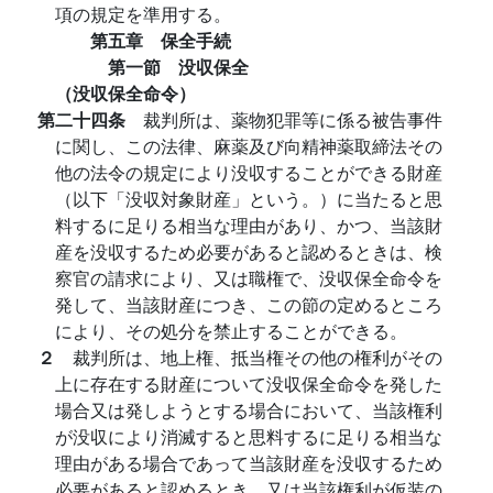
項の規定を準用する。
第五章 保全手続
第一節 没収保全
（没収保全命令）
第二十四条
裁判所は、薬物犯罪等に係る被告事件
に関し、この法律、麻薬及び向精神薬取締法その
他の法令の規定により没収することができる財産
（以下「没収対象財産」という。）に当たると思
料するに足りる相当な理由があり、かつ、当該財
産を没収するため必要があると認めるときは、検
察官の請求により、又は職権で、没収保全命令を
発して、当該財産につき、この節の定めるところ
により、その処分を禁止することができる。
２
裁判所は、地上権、抵当権その他の権利がその
上に存在する財産について没収保全命令を発した
場合又は発しようとする場合において、当該権利
が没収により消滅すると思料するに足りる相当な
理由がある場合であって当該財産を没収するため
必要があると認めるとき、又は当該権利が仮装の