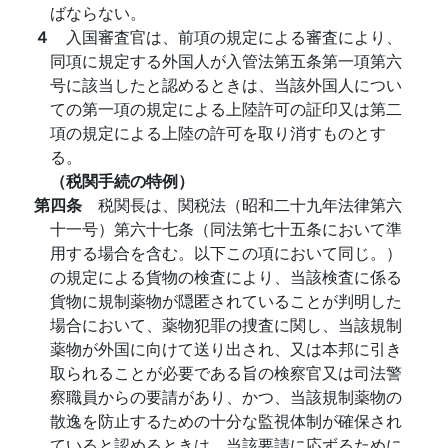
ばならない。
４
入国審査官は、前項の規定による審査により、
同項に規定する外国人が入管法第五条第一項第六
号に該当したと認めるときは、当該外国人につい
ての第一項の規定による上陸許可の証印又は第二
項の規定による上陸の許可を取り消すものとす
る。
（税関手続の特例）
第四条
税関長は、関税法（昭和二十九年法律第六
十一号）第六十七条（同法第七十五条において準
用する場合を含む。以下この項において同じ。）
の規定による貨物の検査により、当該検査に係る
貨物に規制薬物が隠匿されていることが判明した
場合において、薬物犯罪の捜査に関し、当該規制
薬物が外国に向けて送り出され、又は本邦に引き
取られることが必要である旨の検察官又は司法警
察職員からの要請があり、かつ、当該規制薬物の
散逸を防止するための十分な監視体制が確保され
ていると認めるときは、当該要請に応ずるために