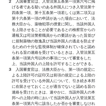
２
入国審査官は、入管法第五条第一項第六号に掲
げる者である疑いのある外国人につき入管法第十
四条第一項、第十五条第一項若しくは第二項又は
第十六条第一項の申請があった場合において、法
務大臣から、薬物犯罪の捜査に関し、当該外国人
を上陸させることが必要であるとの検察官からの
通報又は司法警察職員からの要請があった旨並び
に規制薬物の散逸及び当該外国人の逃走を防止す
るための十分な監視体制が確保されていると認め
られる旨の連絡を受けているときは、入管法第五
条第一項第六号以外の事項について審査をした
上、当該外国人の上陸を許可することができる。
３
入国審査官は、法務大臣から、第一項の規定に
よる上陸許可の証印又は前項の規定による上陸の
許可を受けている外国人について、引き続き本邦
に在留させておくことが適当でないと認める旨の
連絡を受けたときは、速やかに、当該外国人の本
邦への上陸の時において当該外国人が入管法第五
条第一項第六号に該当したか否かを審査しなけれ