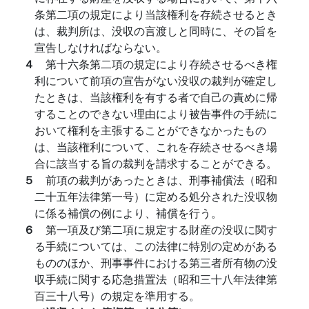
条第二項の規定により当該権利を存続させるとき
は、裁判所は、没収の言渡しと同時に、その旨を
宣告しなければならない。
４
第十六条第二項の規定により存続させるべき権
利について前項の宣告がない没収の裁判が確定し
たときは、当該権利を有する者で自己の責めに帰
することのできない理由により被告事件の手続に
おいて権利を主張することができなかったもの
は、当該権利について、これを存続させるべき場
合に該当する旨の裁判を請求することができる。
５
前項の裁判があったときは、刑事補償法（昭和
二十五年法律第一号）に定める処分された没収物
に係る補償の例により、補償を行う。
６
第一項及び第二項に規定する財産の没収に関す
る手続については、この法律に特別の定めがある
もののほか、刑事事件における第三者所有物の没
収手続に関する応急措置法（昭和三十八年法律第
百三十八号）の規定を準用する。