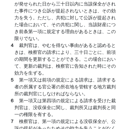
が発せられた日から三十日以内に当該保全がされ
た事件につき公訴が提起されないときは、その効
力を失う。ただし、共犯に対して公訴が提起され
た場合において、その共犯に関し、当該財産につ
き前条第一項に規定する理由があるときは、この
限りでない。
４
裁判官は、やむを得ない事由があると認めると
きは、検察官の請求により、三十日ごとに、前項
の期間を更新することができる。この場合におい
て、更新の裁判は、検察官に告知された時にその
効力を生ずる。
５
第一項又は前項の規定による請求は、請求する
者の所属する官公署の所在地を管轄する地方裁判
所の裁判官にしなければならない。
６
第一項又は第四項の規定による請求を受けた裁
判官は、没収保全に関し、裁判所又は裁判長と同
一の権限を有する。
７
検察官は、第一項の規定による没収保全が、公
訴の提起があったためその効力を失うことがなく