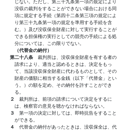
じない。ただし、第三十九条第一項の規定により
没収の裁判をすることができない場合における同
項に規定する手続（第四十二条第三項の規定によ
り第三十九条第一項の規定を準用する手続を含
む。）及び没収保全財産に対して実行することが
できる担保権の実行としての競売の手続による処
分については、この限りでない。
（代替金の納付）
第二十八条
裁判所は、没収保全財産を有する者の
請求により、適当と認めるときは、決定をもっ
て、当該没収保全財産に代わるものとして、その
財産の価額に相当する金銭（以下「代替金」とい
う。）の額を定め、その納付を許すことができ
る。
２
裁判所は、前項の請求について決定をするに
は、検察官の意見を聴かなければならない。
３
第一項の決定に対しては、即時抗告をすること
ができる。
４
代替金の納付があったときは、没収保全は、代