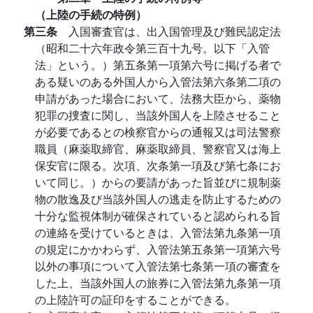
（上陸の手続の特例）
第三条
入国審査官は、出入国管理及び難民認定法
（昭和二十六年政令第三百十九号。以下「入管
法」という。）第五条第一項第六号に掲げる者で
ある疑いのある外国人から入管法第六条第二項の
申請があった場合において、法務大臣から、薬物
犯罪の捜査に関し、当該外国人を上陸させること
が必要であるとの検察官からの通報又は司法警察
職員（麻薬取締官、麻薬取締員、警察官又は海上
保安官に限る。次項、次条第一項及び第七条にお
いて同じ。）からの要請があった旨並びに規制薬
物の散逸及び当該外国人の逃走を防止するための
十分な監視体制が確保されていると認められる旨
の連絡を受けているときは、入管法第九条第一項
の規定にかかわらず、入管法第五条第一項第六号
以外の事項について入管法第七条第一項の審査を
した上、当該外国人の旅券に入管法第九条第一項
の上陸許可の証印をすることができる。