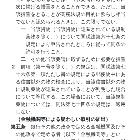
次に掲げる措置をとることができる。ただし、当
該措置をとることが関税法規の目的に照らし相当
でないと認められるときは、この限りでない。
一
当該貨物（当該貨物に隠匿されている規制
薬物を除く。）について関税法第六十七条の
規定により申告されたところに従って同条の
許可を行うこと。
二
その他当該要請に応ずるために必要な措置
２
前項（第一号を除く。）の規定は、関税法第七
十六条第一項ただし書の規定による郵便物中にあ
る信書以外の物の検査により、当該信書以外の物
に規制薬物が隠匿されていることが判明した場合
について準用する。この場合において、当該規制
薬物については、同法第七十四条の規定は、適用
しない。
（金融機関等による疑わしい取引の届出）
第五条
銀行その他の政令で定める金融機関及びそ
の他政令で定める者（以下「金融機関等」とい