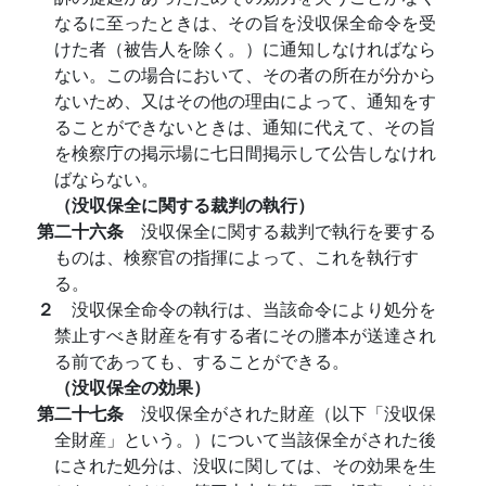
なるに至ったときは、その旨を没収保全命令を受
けた者（被告人を除く。）に通知しなければなら
ない。この場合において、その者の所在が分から
ないため、又はその他の理由によって、通知をす
ることができないときは、通知に代えて、その旨
を検察庁の掲示場に七日間掲示して公告しなけれ
ばならない。
（没収保全に関する裁判の執行）
第二十六条
没収保全に関する裁判で執行を要する
ものは、検察官の指揮によって、これを執行す
る。
２
没収保全命令の執行は、当該命令により処分を
禁止すべき財産を有する者にその謄本が送達され
る前であっても、することができる。
（没収保全の効果）
第二十七条
没収保全がされた財産（以下「没収保
全財産」という。）について当該保全がされた後
にされた処分は、没収に関しては、その効果を生