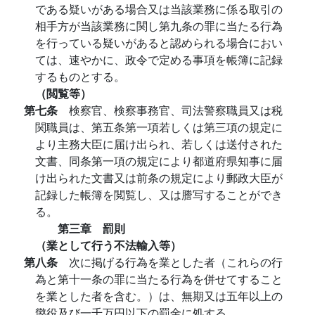
である疑いがある場合又は当該業務に係る取引の
相手方が当該業務に関し第九条の罪に当たる行為
を行っている疑いがあると認められる場合におい
ては、速やかに、政令で定める事項を帳簿に記録
するものとする。
（閲覧等）
第七条
検察官、検察事務官、司法警察職員又は税
関職員は、第五条第一項若しくは第三項の規定に
より主務大臣に届け出られ、若しくは送付された
文書、同条第一項の規定により都道府県知事に届
け出られた文書又は前条の規定により郵政大臣が
記録した帳簿を閲覧し、又は謄写することができ
る。
第三章 罰則
（業として行う不法輸入等）
第八条
次に掲げる行為を業とした者（これらの行
為と第十一条の罪に当たる行為を併せてすること
を業とした者を含む。）は、無期又は五年以上の
懲役及び一千万円以下の罰金に処する。