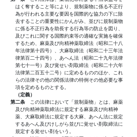
はく奪すること等により、規制薬物に係る不正行
為が行われる主要な要因を国際的な協力の下に除
去することの重要性にかんがみ、並びに規制薬物
に係る不正行為を助長する行為等の防止を図り、
及びこれに関する国際約束等の適確な実施を確保
するため、麻薬及び向精神薬取締法（昭和二十八
年法律第十四号）、大麻取締法（昭和二十三年法
律第百二十四号）、あへん法（昭和二十九年法律
第七十一号）及び覚せい剤取締法（昭和二十六年
法律第二百五十二号）に定めるもののほか、これ
らの法律その他の関係法律の特例その他必要な事
項を定めるものとする。
（定義）
第二条
この法律において「規制薬物」とは、麻薬
及び向精神薬取締法に規定する麻薬及び向精神
薬、大麻取締法に規定する大麻、あへん法に規定
するあへん及びけしがら並びに覚せい剤取締法に
規定する覚せい剤をいう。