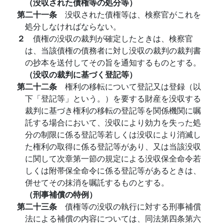
（没収された債権等の処分等）
第二十一条
没収された債権等は、検察官がこれを
処分しなければならない。
２
債権の没収の裁判が確定したときは、検察官
は、当該債権の債務者に対し没収の裁判の裁判書
の抄本を送付してその旨を通知するものとする。
（没収の裁判に基づく登記等）
第二十二条
権利の移転について登記又は登録（以
下「登記等」という。）を要する財産を没収する
裁判に基づき権利の移転の登記等を関係機関に嘱
託する場合において、没収により効力を失った処
分の制限に係る登記等若しくは没収により消滅し
た権利の取得に係る登記等があり、又は当該没収
に関して次章第一節の規定による没収保全命令若
しくは附帯保全命令に係る登記等があるときは、
併せてその抹消を嘱託するものとする。
（刑事補償の特例）
第二十三条
債権等の没収の執行に対する刑事補償
法による補償の内容については、同法第四条第六