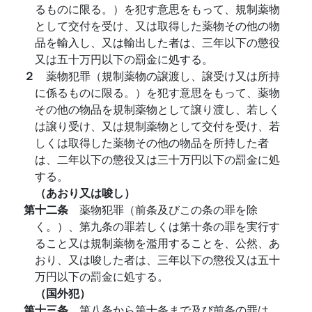
るものに限る。）を犯す意思をもって、規制薬物
として交付を受け、又は取得した薬物その他の物
品を輸入し、又は輸出した者は、三年以下の懲役
又は五十万円以下の罰金に処する。
２
薬物犯罪（規制薬物の譲渡し、譲受け又は所持
に係るものに限る。）を犯す意思をもって、薬物
その他の物品を規制薬物として譲り渡し、若しく
は譲り受け、又は規制薬物として交付を受け、若
しくは取得した薬物その他の物品を所持した者
は、二年以下の懲役又は三十万円以下の罰金に処
する。
（あおり又は唆し）
第十二条
薬物犯罪（前条及びこの条の罪を除
く。）、第九条の罪若しくは第十条の罪を実行す
ること又は規制薬物を濫用することを、公然、あ
おり、又は唆した者は、三年以下の懲役又は五十
万円以下の罰金に処する。
（国外犯）
第十三条
第八条から第十条まで及び前条の罪は、