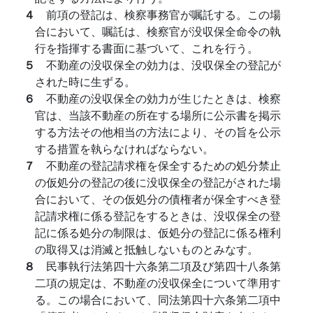
４
前項の登記は、検察事務官が嘱託する。この場
合において、嘱託は、検察官が没収保全命令の執
行を指揮する書面に基づいて、これを行う。
５
不勤産の没収保全の効力は、没収保全の登記が
された時に生ずる。
６
不動産の没収保全の効力が生じたときは、検察
官は、当該不動産の所在する場所に公示書を掲示
する方法その他相当の方法により、その旨を公示
する措置を執らなければならない。
７
不動産の登記請求権を保全するための処分禁止
の仮処分の登記の後に没収保全の登記がされた場
合において、その仮処分の債権者が保全すべき登
記請求権に係る登記をするときは、没収保全の登
記に係る処分の制限は、仮処分の登記に係る権利
の取得又は消滅と抵触しないものとみなす。
８
民事執行法第四十六条第二項及び第四十八条第
二項の規定は、不動産の没収保全について準用す
る。この場合において、同法第四十六条第二項中