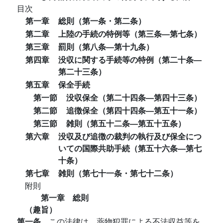
目次
第一章
総則（第一条・第二条）
第二章
上陸の手続の特例等（第三条―第七条）
第三章
罰則（第八条―第十九条）
第四章
没収に関する手続等の特例（第二十条―
第二十三条）
第五章
保全手続
第一節
没収保全（第二十四条―第四十三条）
第二節
追徴保全（第四十四条―第五十一条）
第三節
雑則（第五十二条―第五十五条）
第六章
没収及び追徴の裁判の執行及び保全につ
いての国際共助手続（第五十六条―第七
十条）
第七章
雑則（第七十一条・第七十二条）
附則
第一章 総則
（趣旨）
第一条
この法律は、薬物犯罪による不法収益等を