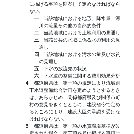
に掲げる事項を勘案して定めなければなら
ない。
一
当該地域における地形、降水量、河
川の流量その他の自然的条件
二
当該地域における土地利用の見通し
三
当該公共の水域に係る水の利用の見
通し
四
当該地域における汚水の量及び水質
の見通し
五
下水の放流先の状況
六
下水道の整備に関する費用効果分析
４
都道府県は、第一項の規定により流域別
下水道整備総合計画を定めようとするとき
は、あらかじめ、関係都府県及び関係市町
村の意見をきくとともに、建設省令で定め
るところにより、建設大臣の承認を受けな
ければならない。
５
都道府県は、第一項の水質環境基準が改
定された場合、第三項各号に掲げる事項に