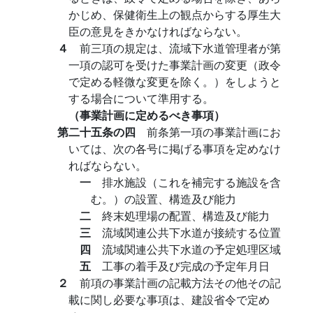
かじめ、保健衛生上の観点からする厚生大
臣の意見をきかなければならない。
４
前三項の規定は、流域下水道管理者が第
一項の認可を受けた事業計画の変更（政令
で定める軽微な変更を除く。）をしようと
する場合について準用する。
（事業計画に定めるべき事項）
第二十五条の四
前条第一項の事業計画にお
いては、次の各号に掲げる事項を定めなけ
ればならない。
一
排水施設（これを補完する施設を含
む。）の設置、構造及び能力
二
終末処理場の配置、構造及び能力
三
流域関連公共下水道が接続する位置
四
流域関連公共下水道の予定処理区域
五
工事の着手及び完成の予定年月日
２
前項の事業計画の記載方法その他その記
載に関し必要な事項は、建設省令で定め