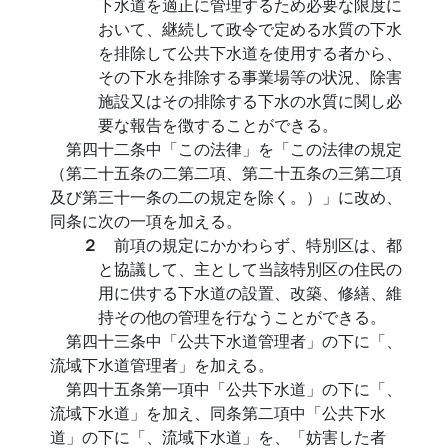
下水道を適正に管理するため必要な限度に
おいて、継続して政令で定める水質の下水
を排除して公共下水道を使用する者から、
その下水を排除する事業場等の状況、除害
施設又はその排除する下水の水質に関し必
要な報告を徴することができる。
第四十二条中「この法律」を「この法律の規定
（第二十五条の二第二項、第二十五条の三第二項
及び第三十一条の二の規定を除く。）」に改め、
同条に次の一項を加える。
２
前項の規定にかかわらず、特別区は、都
と協議して、主として当該特別区の住民の
用に供する下水道の設置、改築、修繕、維
持その他の管理を行なうことができる。
第四十三条中「公共下水道管理者」の下に「、
流域下水道管理者」を加える。
第四十五条第一項中「公共下水道」の下に「、
流域下水道」を加え、同条第二項中「公共下水
道」の下に「、流域下水道」を、「妨害した者