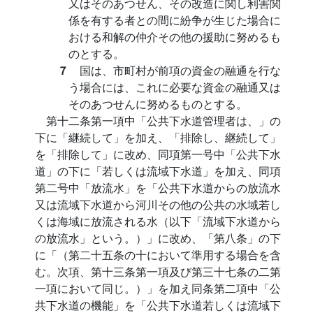
又はそのあつせん、その改造に関し利害関
係を有する者との間に紛争が生じた場合に
おける和解の仲介その他の援助に努めるも
のとする。
７
国は、市町村が前項の資金の融通を行な
う場合には、これに必要な資金の融通又は
そのあつせんに努めるものとする。
第十二条第一項中「公共下水道管理者は、」の
下に「継続して」を加え、「排除し、継続して」
を「排除して」に改め、同項第一号中「公共下水
道」の下に「若しくは流域下水道」を加え、同項
第二号中「放流水」を「公共下水道からの放流水
又は流域下水道から河川その他の公共の水域若し
くは海域に放流される水（以下「流域下水道から
の放流水」という。）」に改め、「第八条」の下
に「（第二十五条の十において準用する場合を含
む。次項、第十三条第一項及び第三十七条の二第
一項において同じ。）」を加え同条第二項中「公
共下水道の機能」を「公共下水道若しくは流域下