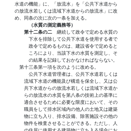
水道の機能」に、「放流水」を「公共下水道から
の放流水若しくは流域下水道からの放流水」に改
め、同条の次に次の一条を加える。
（水質の測定義務等）
第十二条の二
継続して政令で定める水質の
下水を排除して公共下水道を使用する者で
政令で定めるものは、建設省令で定めると
ころにより、当該下水の水質を測定し、そ
の結果を記録しておかなければならない。
第十三条第一項を次のように改める。
公共下水道管理者は、公共下水道若しくは
流域下水道の機能及び構造を保全し、又は公
共下水道からの放流水若しくは流域下水道か
らの放流水の水質を第八条の技術上の基準に
適合させるために必要な限度において、その
職員をして排水区域内の他人の土地又は建築
物に立ち入り、排水設備、除害施設その他の
物件を検査させることができる。ただし、人
の住居に使用する建築物に立ち入る場合にお