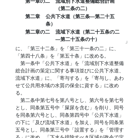
第一章の二
流域別下水道整備総合計画
（第二条の二）
第二章
公共下水道（第三条―第二十五
条）
第二章の二
流域下水道（第二十五条の二
―第二十五条の十）
」
に、「第三十二条」を「第三十一条の二」に、
「第四十八条」を「第五十条」に改める。
第一条中「公共下水道」を「流域別下水道整備
総合計画の策定に関する事項並びに公共下水道、
流域下水道」に、「寄与する」を「寄与し、あわ
せて公共用水域の水質の保全に資する」に改め
る。
第二条中第七号を第八号とし、第六号を第七号
とし、同条第五号中「屎尿を含む」を削り、同号
を同条第六号とし、同条第四号中「公共下水道」
の下に「及び流域下水道」を加え、同号を同条第
五号とし、同条第三号中「設置する」を「管理す
る」に改め、「下水を排除すべき区域が政令で定