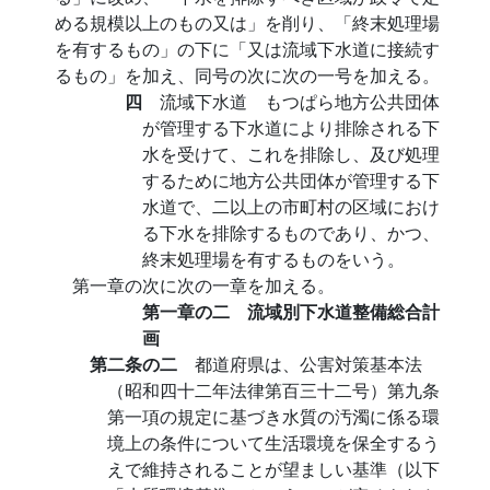
める規模以上のもの又は」を削り、「終末処理場
を有するもの」の下に「又は流域下水道に接続す
るもの」を加え、同号の次に次の一号を加える。
四
流域下水道 もつぱら地方公共団体
が管理する下水道により排除される下
水を受けて、これを排除し、及び処理
するために地方公共団体が管理する下
水道で、二以上の市町村の区域におけ
る下水を排除するものであり、かつ、
終末処理場を有するものをいう。
第一章の次に次の一章を加える。
第一章の二 流域別下水道整備総合計
画
第二条の二
都道府県は、公害対策基本法
（昭和四十二年法律第百三十二号）第九条
第一項の規定に基づき水質の汚濁に係る環
境上の条件について生活環境を保全するう
えで維持されることが望ましい基準（以下