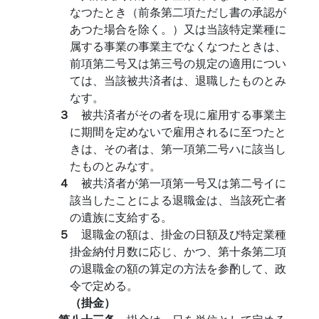
なつたとき（前条第二項ただし書の承認が
あつた場合を除く。）又は当該特定業種に
属する事業の事業主でなくなつたときは、
前項第二号又は第三号の規定の適用につい
ては、当該被共済者は、退職したものとみ
なす。
３
被共済者がその者を現に雇用する事業主
に期間を定めないで雇用されるに至つたと
きは、その者は、第一項第二号ハに該当し
たものとみなす。
４
被共済者が第一項第一号又は第二号イに
該当したことによる退職金は、当該死亡者
の遺族に支給する。
５
退職金の額は、掛金の日額及び特定業種
掛金納付月数に応じ、かつ、第十条第二項
の退職金の額の算定の方法を参酌して、政
令で定める。
（掛金）