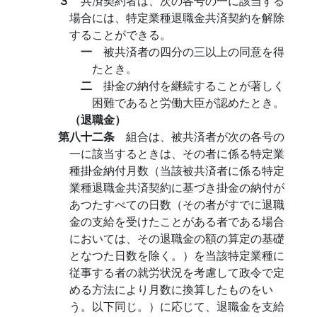
３
共済契約者は、次の各号の一に該当する
場合には、特定業種退職金共済契約を解除
することができる。
一
被共済者の四分の三以上の同意を得
たとき。
二
掛金の納付を継続することが著しく
困難であると労働大臣が認めたとき。
（退職金）
第八十二条
組合は、被共済者が次の各号の
一に該当するときは、その者に係る特定業
種掛金納付月数（当該被共済者に係る特定
業種退職金共済契約に基づき掛金の納付が
あつたすべての日数（その者がすでに退職
金の支給を受けたことがある者である場合
においては、その退職金の額の算定の基礎
となつた日数を除く。）を当該特定業種に
従事する者の就労状況を考慮して政令で定
める方法により月数に換算したものをい
う。以下同じ。）に応じて、退職金を支給