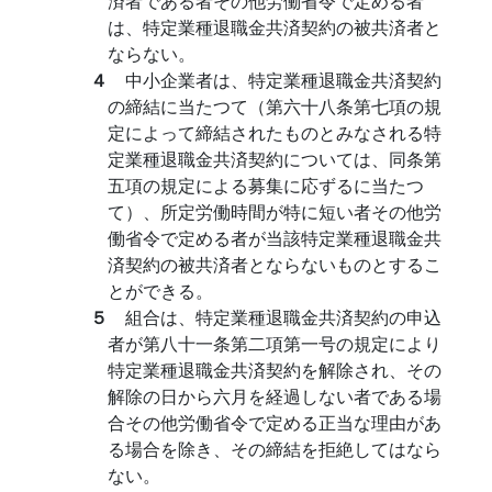
済者である者その他労働省令で定める者
は、特定業種退職金共済契約の被共済者と
ならない。
４
中小企業者は、特定業種退職金共済契約
の締結に当たつて（第六十八条第七項の規
定によって締結されたものとみなされる特
定業種退職金共済契約については、同条第
五項の規定による募集に応ずるに当たつ
て）、所定労働時間が特に短い者その他労
働省令で定める者が当該特定業種退職金共
済契約の被共済者とならないものとするこ
とができる。
５
組合は、特定業種退職金共済契約の申込
者が第八十一条第二項第一号の規定により
特定業種退職金共済契約を解除され、その
解除の日から六月を経過しない者である場
合その他労働省令で定める正当な理由があ
る場合を除き、その締結を拒絶してはなら
ない。