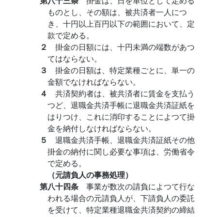
第八十三条
掛金は、日を単位として定める
ものとし、その額は、被共済者一人につ
き、十円以上百円以下の範囲において、定
款で定める。
２
掛金の日額には、十円未満の端数があつ
てはならない。
３
掛金の日額は、特定業種ごとに、単一の
金額でなければならない。
４
共済契約者は、被共済者に賃金を支払う
つど、退職金共済手帳に退職金共済証紙を
はりつけ、これに消印することによつて掛
金を納付しなければならない。
５
退職金共済手帳、退職金共済証紙その他
掛金の納付に関し必要な事項は、労働省令
で定める。
（元請負人の事務処理）
第八十四条
事業が数次の請負によつて行な
われる場合の元請負人が、下請負人の委託
を受けて、特定業種退職金共済契約の締結