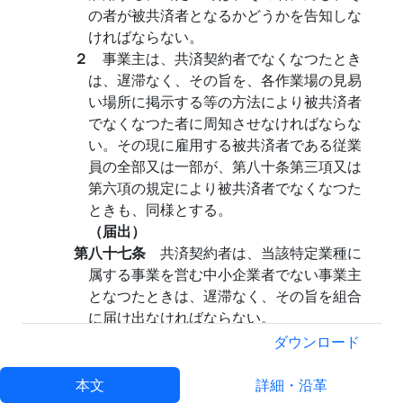
の者が被共済者となるかどうかを告知しな
ければならない。
２
事業主は、共済契約者でなくなつたとき
は、遅滞なく、その旨を、各作業場の見易
い場所に掲示する等の方法により被共済者
でなくなつた者に周知させなければならな
い。その現に雇用する被共済者である従業
員の全部又は一部が、第八十条第三項又は
第六項の規定により被共済者でなくなつた
ときも、同様とする。
（届出）
第八十七条
共済契約者は、当該特定業種に
属する事業を営む中小企業者でない事業主
となつたときは、遅滞なく、その旨を組合
に届け出なければならない。
（準用）
ダウンロード
第八十八条
第五条、第七条第一項、第八条
第四項、第十条第三項、第十一条、第十二
本文
詳細・沿革