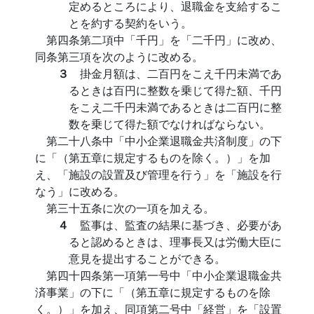
定めるところにより、退職金を支給するこ
とを約する契約をいう。
第四条第二項中「千円」を「二千円」に改め、
同条第三項を次のように改める。
３
掛金月額は、二百円をこえ千円未満であ
るときは百円に整数を乗じて得た額、千円
をこえ二千円未満であるときは二百円に整
数を乗じて得た額でなければならない。
第二十八条中「中小企業退職金共済制度」の下
に「（第五章に規定するものを除く。）」を加
え、「施設の設置及び管理を行う」を「施設を行
なう」に改める。
第三十五条に次の一項を加える。
４
監事は、監査の結果に基づき、必要があ
ると認めるときは、理事長又は労働大臣に
意見を提出することができる。
第四十四条第一項第一号中「中小企業退職金共
済事業」の下に「（第五章に規定するものを除
く。）」を加え、同項第二号中「経営」を「設置