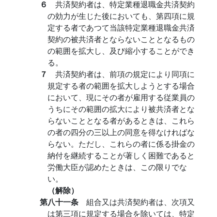
６
共済契約者は、特定業種退職金共済契約
の効力が生じた後においても、第四項に規
定する者であつて当該特定業種退職金共済
契約の被共済者とならないこととなるもの
の範囲を拡大し、及び縮小することができ
る。
７
共済契約者は、前項の規定により同項に
規定する者の範囲を拡大しようとする場合
において、現にその者が雇用する従業員の
うちにその範囲の拡大により被共済者とな
らないこととなる者があるときは、これら
の者の四分の三以上の同意を得なければな
らない。ただし、これらの者に係る掛金の
納付を継続することが著しく困難であると
労働大臣が認めたときは、この限りでな
い。
（解除）
第八十一条
組合又は共済契約者は、次項又
は第三項に規定する場合を除いては、特定