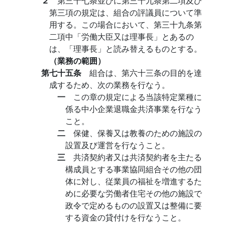
２
第三十七条並びに第三十九条第二項及び
第三項の規定は、組合の評議員について準
用する。この場合において、第三十九条第
二項中「労働大臣又は理事長」とあるの
は、「理事長」と読み替えるものとする。
（業務の範囲）
第七十五条
組合は、第六十三条の目的を達
成するため、次の業務を行なう。
一
この章の規定による当該特定業種に
係る中小企業退職金共済事業を行なう
こと。
二
保健、保養又は教養のための施設の
設置及び運営を行なうこと。
三
共済契約者又は共済契約者を主たる
構成員とする事業協同組合その他の団
体に対し、従業員の福祉を増進するた
めに必要な労働者住宅その他の施設で
政令で定めるものの設置又は整備に要
する資金の貸付けを行なうこと。