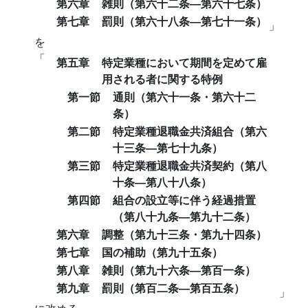
第六章
雑則（第六十二条―第六十七条）
第七章
罰則（第六十八条―第七十一条）
」
を
「
第五章
特定業種において期間を定めて雇
用される者に関する特例
第一節
通則（第六十一条・第六十二
条）
第二節
特定業種退職金共済組合（第六
十三条―第七十九条）
第三節
特定業種退職金共済契約（第八
十条―第八十八条）
第四節
組合の設立等に伴う経過措置
（第八十九条―第九十二条）
第六章
調整（第九十三条・第九十四条）
第七章
国の補助（第九十五条）
第八章
雑則（第九十六条―第百一条）
第九章
罰則（第百二条―第百五条）
」