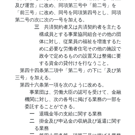
及び運営」に改め、同項第三号中「前二号」を
「前三号」に改め、同号を同項第四号とし、同項
第二号の次に次の一号を加える。
三
共済契約者又は共済契約者を主たる
構成員とする事業協同組合その他の団
体に対し、従業員の福祉を増進するた
めに必要な労働者住宅その他の施設で
政令で定めるものの設置又は整備に要
する資金の貸付けを行なうこと。
第四十四条第二項中「第二号」の下に「及び第
三号」を加える。
第四十六条第一項を次のように改める。
事業団は、労働大臣の認可を受けて、金融
機関に対し、次の各号に掲げる業務の一部を
委託することができる。
一
退職金等の支給に関する業務
二
掛金及び申込金の収納及び返還に関す
る業務