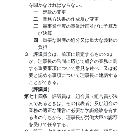
を聞かなければならない。
一
定款の変更
二
業務方法書の作成及び変更
三
毎事業年度の事業計画並びに予算及
び決算
四
重要な財産の処分又は重大な義務の
負担
３
評議員会は、前項に規定するもののほ
か、理事長の諮問に応じて組合の業務に関
する重要事項について意見を述べ、又は必
要と認める事項について理事長に建議する
ことができる。
（評議員）
第七十四条
評議員は、組合員（組合員が法
人であるときは、その代表者）及び組合の
業務の適正な運営に必要な学識経験を有す
る者のうちから、理事長が労働大臣の認可
を受けて任命する。