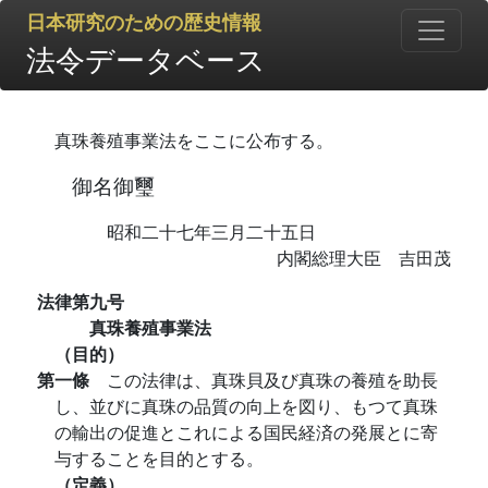
日本研究のための歴史情報
法令データベース
真珠養殖事業法をここに公布する。
御名御璽
昭和二十七年三月二十五日
内閣総理大臣 吉田茂
法律第九号
真珠養殖事業法
（目的）
第一條
この法律は、真珠貝及び真珠の養殖を助長
し、並びに真珠の品質の向上を図り、もつて真珠
の輸出の促進とこれによる国民経済の発展とに寄
与することを目的とする。
（定義）