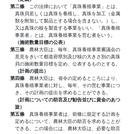
第二條
この法律において「真珠養殖事業」とは、
真珠貝若しくは真珠を養殖し、真珠を加工（金属
類を附加して製品とする場合を含まない。）し、
又は真珠の核を製造する事業をいい、「真珠養殖
事業者」とは、真珠養殖事業を営む者をいう。
（施術数量目標の公表）
第三條
農林大臣は、毎年、真珠養殖事業審議会の
意見をきいて都道府県別及び核の大きさ別の真珠
貝の施術数量目標を定め、公表するものとする。
（計画の提出）
第四條
農林大臣は、省令の定めるところにより、
真珠養殖事業者に対し、毎年、その営む事業につ
き、その計画の提出を求めることができる。
（計画についての助言及び勧告並びに資金のあつ
旋）
第五條
真珠養殖事業者は、前條に規定する計画を
定めるについて、農林大臣の助言を求めることが
できる。この場合には、農林大臣は、必要な助言