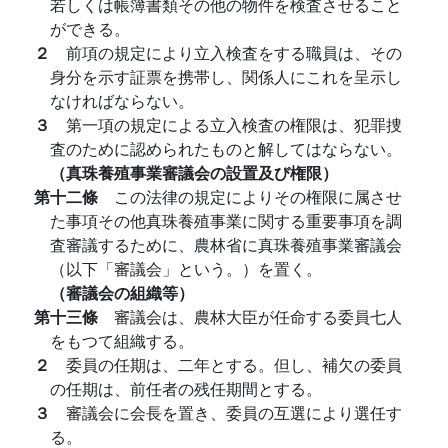
若しくは帳簿書類その他の物件を検査させること
ができる。
２
前項の規定により立入検査をする職員は、その
身分を示す証票を携帯し、関係人にこれを呈示し
なければならない。
３
第一項の規定による立入検査の権限は、犯罪捜
査のために認められたものと解してはならない。
（真珠養殖事業審議会の設置及び権限）
第十二條
この法律の規定によりその権限に属させ
た事項その他真珠養殖事業に関する重要事項を調
査審議するために、農林省に真珠養殖事業審議会
（以下「審議会」という。）を置く。
（審議会の組織等）
第十三條
審議会は、農林大臣が任命する委員七人
をもつて組織する。
２
委員の任期は、二年とする。但し、補欠の委員
の任期は、前任者の残任期間とする。
３
審議会に会長を置き、委員の互選により選任す
る。