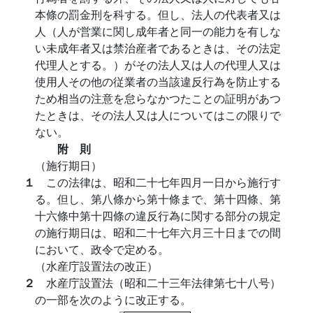
本條の罰金刑を科する。但し、法人の代表者又は
人（人が営業に関し成年者と同一の能力を有しな
い未成年者又は禁治産者であるときは、その法定
代理人とする。）がその法人又は人の代理人又は
使用人その他の従業者の当該違反行為を防止する
ため相当の注意を怠らなかつたことの証明があつ
たときは、その法人又は人についてはこの限りで
ない。
附 則
（施行期日）
１
この法律は、昭和二十七年四月一日から施行す
る。但し、第八條から第十條まで、第十四條、第
十六條中第十四條の違反行為に関する部分の規定
の施行期日は、昭和二十七年六月三十日までの間
において、政令で定める。
（水産庁設置法の改正）
２
水産庁設置法（昭和二十三年法律第七十八号）
の一部を次のように改正する。