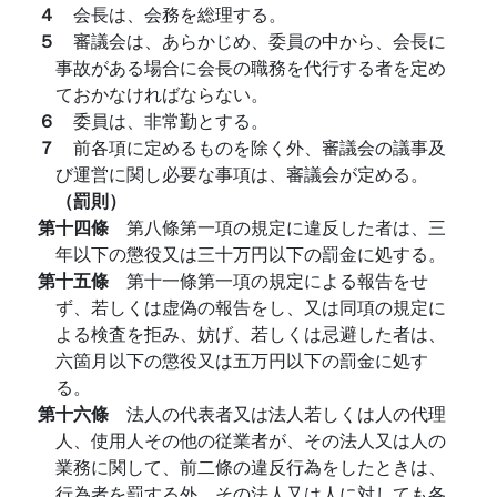
４
会長は、会務を総理する。
５
審議会は、あらかじめ、委員の中から、会長に
事故がある場合に会長の職務を代行する者を定め
ておかなければならない。
６
委員は、非常勤とする。
７
前各項に定めるものを除く外、審議会の議事及
び運営に関し必要な事項は、審議会が定める。
（罰則）
第十四條
第八條第一項の規定に違反した者は、三
年以下の懲役又は三十万円以下の罰金に処する。
第十五條
第十一條第一項の規定による報告をせ
ず、若しくは虚偽の報告をし、又は同項の規定に
よる検査を拒み、妨げ、若しくは忌避した者は、
六箇月以下の懲役又は五万円以下の罰金に処す
る。
第十六條
法人の代表者又は法人若しくは人の代理
人、使用人その他の従業者が、その法人又は人の
業務に関して、前二條の違反行為をしたときは、
行為者を罰する外、その法人又は人に対しても各