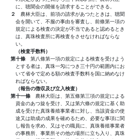
に、聴聞会の開催を請求することができる。
２
農林大臣は、前項の請求があつたときは、聴聞
会を開いて、不服の事由を審査し、前條第一項の
規定による検査の決定が不当であると認めるとき
は、真珠検査所に再検査をさせなければならな
い。
（検査手数料）
第十條
第八條第一項の規定による検査を受けよう
とする者は、真珠一匁につき三十円の範囲内にお
いて省令で定める額の検査手数料を国に納めなけ
ればならない。
（報告の徴収及び立入検査）
第十一條
農林大臣は、第五條第三項の規定による
資金のあつ旋を受け、又は第六條の規定に基く助
成を受けた真珠養殖事業者に対し、当該資金の使
途又は助成の成果を確めるため、必要な事項に関
し報告を求め、又はその職員に、真珠養殖事業者
の事務所、事業所その他の場所に立ち入り、真珠