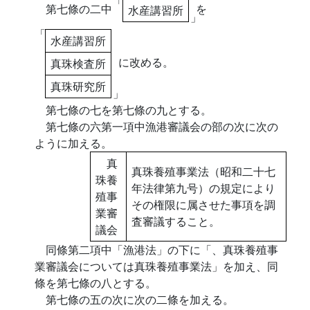
「
第七條の二中
を
水産講習所
」
「
水産講習所
に改める。
真珠検査所
真珠研究所
」
第七條の七を第七條の九とする。
第七條の六第一項中漁港審議会の部の次に次の
ように加える。
真
真珠養殖事業法（昭和二十七
珠養
年法律第九号）の規定により
殖事
その権限に属させた事項を調
業審
査審議すること。
議会
同條第二項中「漁港法」の下に「、真珠養殖事
業審議会については真珠養殖事業法」を加え、同
條を第七條の八とする。
第七條の五の次に次の二條を加える。