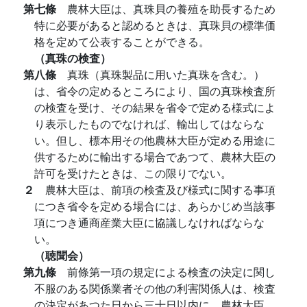
第七條
農林大臣は、真珠貝の養殖を助長するため
特に必要があると認めるときは、真珠貝の標準価
格を定めて公表することができる。
（真珠の検査）
第八條
真珠（真珠製品に用いた真珠を含む。）
は、省令の定めるところにより、国の真珠検査所
の検査を受け、その結果を省令で定める様式によ
り表示したものでなければ、輸出してはならな
い。但し、標本用その他農林大臣が定める用途に
供するために輸出する場合であつて、農林大臣の
許可を受けたときは、この限りでない。
２
農林大臣は、前項の検査及び様式に関する事項
につき省令を定める場合には、あらかじめ当該事
項につき通商産業大臣に協議しなければならな
い。
（聴聞会）
第九條
前條第一項の規定による検査の決定に関し
不服のある関係業者その他の利害関係人は、検査
の決定があつた日から三十日以内に、農林大臣