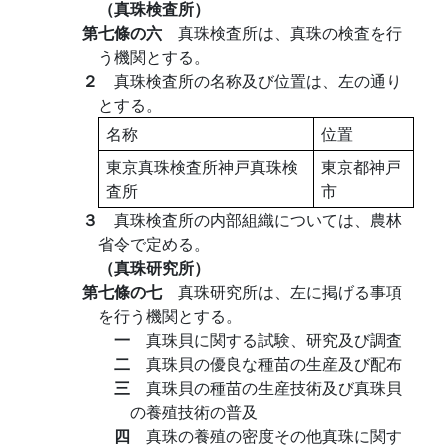
（真珠検査所）
第七條の六
真珠検査所は、真珠の検査を行
う機関とする。
２
真珠検査所の名称及び位置は、左の通り
とする。
名称
位置
東京真珠検査所神戸真珠検
東京都神戸
査所
市
３
真珠検査所の内部組織については、農林
省令で定める。
（真珠研究所）
第七條の七
真珠研究所は、左に掲げる事項
を行う機関とする。
一
真珠貝に関する試験、研究及び調査
二
真珠貝の優良な種苗の生産及び配布
三
真珠貝の種苗の生産技術及び真珠貝
の養殖技術の普及
四
真珠の養殖の密度その他真珠に関す