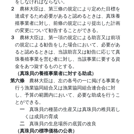
をしなければならない。
２
農林大臣は、第三條の規定により定めた目標を
達成するため必要があると認めるときは、真珠養
殖事業者に対し、前條の規定により提出した計画
の変更について勧告することができる。
３
農林大臣は、第一項の規定による助言又は前項
の規定による勧告をした場合において、必要があ
ると認めるときは、当該助言又は勧告に応じて真
珠養殖事業を営む者に対し、当該事業に要する資
金をあつ旋するものとする。
（真珠貝の養殖事業者に対する助成）
第六條
農林大臣は、左の各号の一に掲げる事業を
行う漁業協同組合又は漁業協同組合連合会に対
し、予算の範囲内において、必要な助成を行うこ
とができる。
一
真珠貝の種苗の生産又は真珠貝の稚貝若し
くは成貝の育成
二
真珠貝の生息場所の底質の改良
（真珠貝の標準価格の公表）