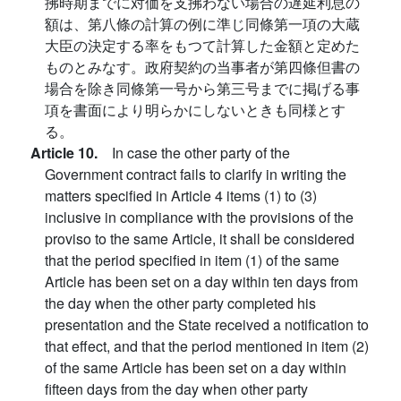
拂時期までに対価を支拂わない場合の遅延利息の
額は、第八條の計算の例に準じ同條第一項の大蔵
大臣の決定する率をもつて計算した金額と定めた
ものとみなす。政府契約の当事者が第四條但書の
場合を除き同條第一号から第三号までに掲げる事
項を書面により明らかにしないときも同様とす
る。
Article 10.
In case the other party of the
Government contract fails to clarify in writing the
matters specified in Article 4 items (1) to (3)
inclusive in compliance with the provisions of the
proviso to the same Article, it shall be considered
that the period specified in item (1) of the same
Article has been set on a day within ten days from
the day when the other party completed his
presentation and the State received a notification to
that effect, and that the period mentioned in item (2)
of the same Article has been set on a day within
fifteen days from the day when other party