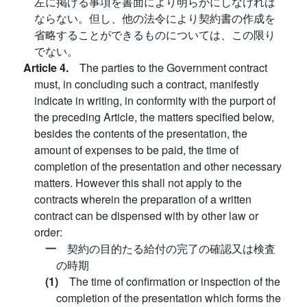
左に掲げる事項を書面により明らかにしなければ
ならない。但し、他の法令により契約書の作成を
省略することができるものについては、この限り
でない。
Article 4.
The parties to the Government contract
must, in concluding such a contract, manifestly
indicate in writing, in conformity with the purport of
the preceding Article, the matters specified below,
besides the contents of the presentation, the
amount of expenses to be paid, the time of
completion of the presentation and other necessary
matters. However this shall not apply to the
contracts wherein the preparation of a written
contract can be dispensed with by other law or
order:
一
契約の目的たる給付の完了の確認又は検査
の時期
(1)
The time of confirmation or inspection of the
completion of the presentation which forms the