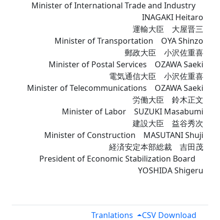
Minister of International Trade and Industry
INAGAKI Heitaro
運輸大臣 大屋晋三
Minister of Transportation OYA Shinzo
郵政大臣 小沢佐重喜
Minister of Postal Services OZAWA Saeki
電気通信大臣 小沢佐重喜
Minister of Telecommunications OZAWA Saeki
労働大臣 鈴木正文
Minister of Labor SUZUKI Masabumi
建設大臣 益谷秀次
Minister of Construction MASUTANI Shuji
経済安定本部総裁 吉田茂
President of Economic Stabilization Board
YOSHIDA Shigeru
Tranlations
CSV Download