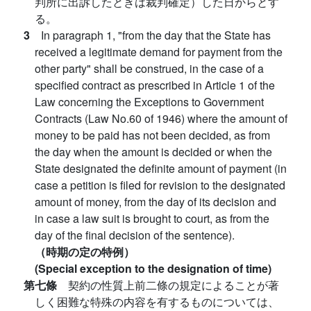
判所に出訴したときは裁判確定）した日からとす
る。
3
In paragraph 1, "from the day that the State has
received a legitimate demand for payment from the
other party" shall be construed, in the case of a
specified contract as prescribed in Article 1 of the
Law concerning the Exceptions to Government
Contracts (Law No.60 of 1946) where the amount of
money to be paid has not been decided, as from
the day when the amount is decided or when the
State designated the definite amount of payment (in
case a petition is filed for revision to the designated
amount of money, from the day of its decision and
in case a law suit is brought to court, as from the
day of the final decision of the sentence).
（時期の定の特例）
(Special exception to the designation of time)
第七條
契約の性質上前二條の規定によることが著
しく困難な特殊の内容を有するものについては、