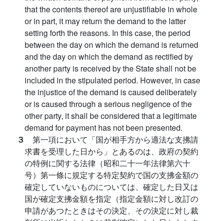
that the contents thereof are unjustifiable in whole
or in part, it may return the demand to the latter
setting forth the reasons. In this case, the period
between the day on which the demand is returned
and the day on which the demand as rectified by
another party is received by the State shall not be
included in the stipulated period. However, in case
the injustice of the demand is caused deliberately
or is caused through a serious negligence of the
other party, it shall be considered that a legitimate
demand for payment has not been presented.
３
第一項において「国が相手方から適法な支拂請
求書を受理した日から」とあるのは、政府の契約
の特例に関する法律（昭和二十一年法律第六十
号）第一條に規定する特定契約で国の支拂金額の
確定していないものについては、確定した日又は
国が確定支拂金額を指定（指定金額に対し改訂の
申請があつたときはその決定、その決定に対し裁