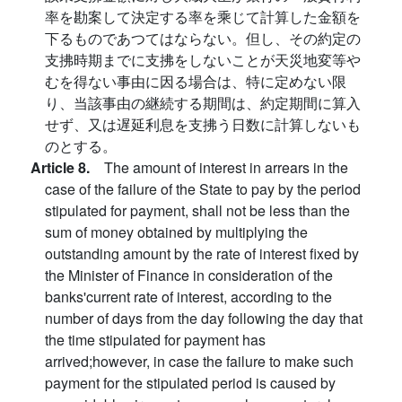
率を勘案して決定する率を乘じて計算した金額を
下るものであつてはならない。但し、その約定の
支拂時期までに支拂をしないことが天災地変等や
むを得ない事由に因る場合は、特に定めない限
り、当該事由の継続する期間は、約定期間に算入
せず、又は遅延利息を支拂う日数に計算しないも
のとする。
Article 8.
The amount of interest in arrears in the
case of the failure of the State to pay by the period
stipulated for payment, shall not be less than the
sum of money obtained by multiplying the
outstanding amount by the rate of interest fixed by
the Minister of Finance in consideration of the
banks'current rate of interest, according to the
number of days from the day following the day that
the time stipulated for payment has
arrived;however, in case the failure to make such
payment for the stipulated period is caused by