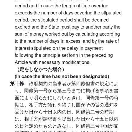
period;and in case the length of time overdue
exceeds the number of days covering the stipulated
period, the stipulated period shall be deemed
expired and the State must pay to another party the
sum of money worked out by calculating according
to the number of days in excess, and by the rate of
interest stipulated on the delay in payment
following the principle set forth in the preceding
Article with necessary modifications.
（定をしなかつた場合）
(In case the time has not been designated)
第十條
政府契約の当事者が第四條但書の規定によ
り、同條第一号から第三号までに掲げる事項を書
面により明らかにしないときは、同條第一号の時
期は、相手方が給付を終了し国がその旨の通知を
受けた日から十日以内の日、同條第二号の時期
は、相手方が請求書を提出した日から十五日以内
の日と定めたものとみなし、同條第三号中国が支