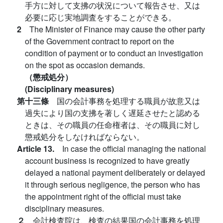
手方に対して支拂の状況について報告させ、又は
必要に応じ実地調査をすることができる。
2
The Minister of Finance may cause the other party
of the Government contract to report on the
condition of payment or to conduct an investigation
on the spot as occasion demands.
（懲戒処分）
(Disciplinary measures)
第十三條
国の会計事務を処理する職員が故意又は
過失により国の支拂を著しく遅延させたと認める
ときは、その職員の任命権者は、その職員に対し
懲戒処分をしなければならない。
Article 13.
In case the official managing the national
account business is recognized to have greatly
delayed a national payment deliberately or delayed
it through serious negligence, the person who has
the appointment right of the official must take
disciplinary measures.
２
会計検査院は、検査の結果国の会計事務を処理