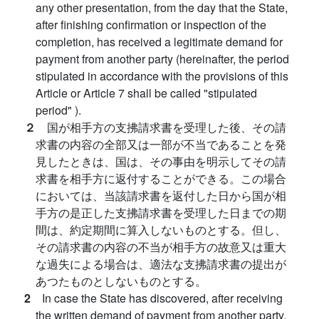
any other presentation, from the day that the State,
after finishing confirmation or inspection of the
completion, has received a legitimate demand for
payment from another party (hereinafter, the period
stipulated in accordance with the provisions of this
Article or Article 7 shall be called "stipulated
period" ).
２
国が相手方の支拂請求書を受理した後、その請
求書の内容の全部又は一部が不当であることを発
見したときは、国は、その事由を明示してその請
求書を相手方に返付することができる。この場合
においては、当該請求書を返付した日から国が相
手方の是正した支拂請求書を受理した日までの期
間は、約定期間に算入しないものとする。但し、
その請求書の内容の不当が相手方の故意又は重大
な過失による場合は、適法な支拂請求書の提出が
あつたものとしないものとする。
2
In case the State has discovered, after receiving
the written demand of payment from another party,