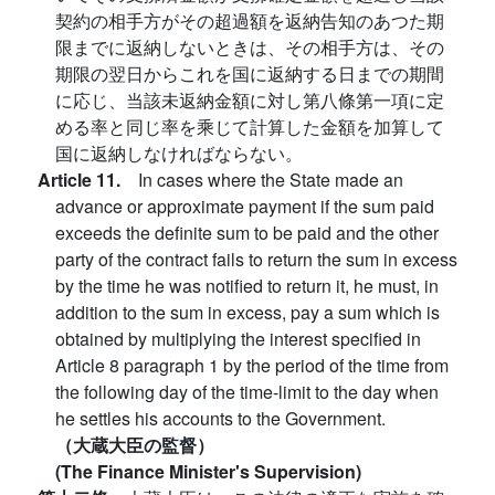
契約の相手方がその超過額を返納告知のあつた期
限までに返納しないときは、その相手方は、その
期限の翌日からこれを国に返納する日までの期間
に応じ、当該未返納金額に対し第八條第一項に定
める率と同じ率を乘じて計算した金額を加算して
国に返納しなければならない。
Article 11.
In cases where the State made an
advance or approximate payment if the sum paid
exceeds the definite sum to be paid and the other
party of the contract fails to return the sum in excess
by the time he was notified to return it, he must, in
addition to the sum in excess, pay a sum which is
obtained by multiplying the interest specified in
Article 8 paragraph 1 by the period of the time from
the following day of the time-limit to the day when
he settles his accounts to the Government.
（大蔵大臣の監督）
(The Finance Minister's Supervision)