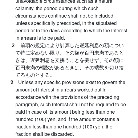
unavoidable circumstances such as a natural
calamity, the period during which such
circumstances continue shall not be included,
unless specifically prescribed, in the stipulated
period or in the days according to which the interest
in arrears is to be paid.
２
前項の規定により計算した遅延利息の額につい
て特に定めない限り、その額が百円未満であると
きは、遅延利息を支拂うことを要せず、その額に
百円未満の端数があるときは、その端数を切り捨
てるものとする。
2
Unless any specific provisions exist to govern the
amount of interest in arrears worked out in
accordance with the provisions of the preceding
paragraph, such interest shall not be required to be
paid in case of its amount being less than one
hundred (100) yen, and if the amount contains a
fraction less than one hundred (100) yen, the
fraction shall be discarded.