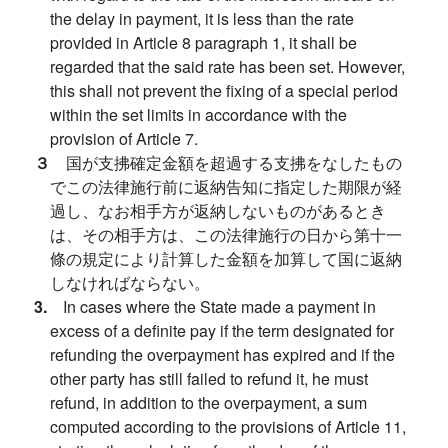
the delay in payment, it is less than the rate
provided in Article 8 paragraph 1, it shall be
regarded that the said rate has been set. However,
this shall not prevent the fixing of a special period
within the set limits in accordance with the
provision of Article 7.
３
国が支拂確定金額を超過する支拂をなしたもの
でこの法律施行前に返納告知に指定した期限が経
過し、なお相手方が返納しないものがあるとき
は、その相手方は、この法律施行の日から第十一
條の規定により計算した金額を加算して国に返納
しなければならない。
3.
In cases where the State made a payment in
excess of a definite pay if the term designated for
refunding the overpayment has expired and if the
other party has still failed to refund it, he must
refund, in addition to the overpayment, a sum
computed according to the provisions of Article 11,