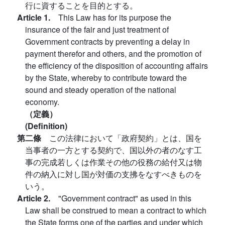
行に資することを目的とする。
Article 1.
This Law has for its purpose the
insurance of the fair and just treatment of
Government contracts by preventing a delay in
payment therefor and others, and the promotion of
the efficiency of the disposition of accounting affairs
by the State, whereby to contribute toward the
sound and steady operation of the national
economy.
（定義）
(Definition)
第二條
この法律において「政府契約」とは、国を
当事者の一方とする契約で、国以外の者のなす工
事の完成若しくは作業その他の役務の給付又は物
件の納入に対し国が対価の支拂をなすべきものを
いう。
Article 2.
"Government contract" as used in this
Law shall be construed to mean a contract to which
the State forms one of the parties and under which