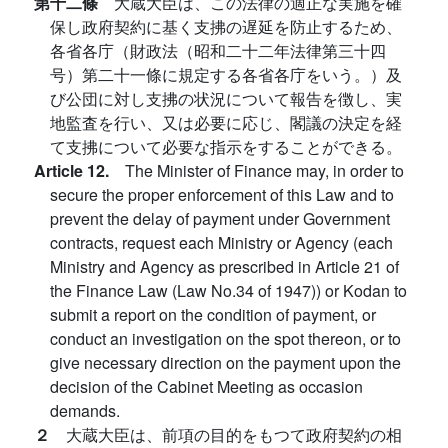
第十二條
大蔵大臣は、この法律の適正な実施を確
保し政府契約に基く支拂の遅延を防止するため、
各省各庁（財政法（昭和二十二年法律第三十四
号）第二十一條に規定する各省各庁をいう。）及
び公団に対し支拂の状況について報告を徴し、実
地監査を行い、又は必要に応じ、閣議の決定を経
て支拂について必要な指示をすることができる。
Article 12.
The Minister of Finance may, in order to
secure the proper enforcement of this Law and to
prevent the delay of payment under Government
contracts, request each Ministry or Agency (each
Ministry and Agency as prescribed in Article 21 of
the Finance Law (Law No.34 of 1947)) or Kodan to
submit a report on the condition of payment, or
conduct an investigation on the spot thereon, or to
give necessary direction on the payment upon the
decision of the Cabinet Meeting as occasion
demands.
２
大蔵大臣は、前項の目的をもつて政府契約の相