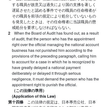
する職員が故意又は過失により国の支拂を著しく
遅延させたと認める事件でその職員の任命権者が
その職員を前項の規定により処分していないもの
を発見したときは、その任命権者に当該職員の懲
戒処分を要求しなければならない。
2
When the Board of Audit has found out, as a result
of audit, that the person who has the appointment
right over the official managing the national account
business has not punished him according to the
provisions of the preceding paragraph, calling him
to account for a case in which he is recognized to
have greatly delayed a national payment
deliberately or delayed it through serious
negligence, it must demand the person who has the
appointment right to punish the official.
（この法律の準用）
(Application of this Law)
第十四條
この法律の規定は、日本專売公社、日本