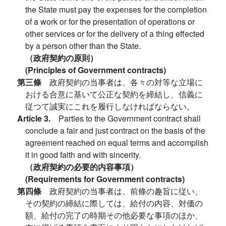
the State must pay the expenses for the completion
of a work or for the presentation of operations or
other services or for the delivery of a thing effected
by a person other than the State.
（政府契約の原則）
(Principles of Government contracts)
第三條
政府契約の当事者は、各々の対等な立場に
おける合意に基いて公正な契約を締結し、信義に
従つて誠実にこれを履行しなければならない。
Article 3.
Parties to the Government contract shall
conclude a fair and just contract on the basis of the
agreement reached on equal terms and accomplish
it in good faith and with sincerity.
（政府契約の必要的内容事項）
(Requirements for Government contracts)
第四條
政府契約の当事者は、前條の趣旨に従い、
その契約の締結に際しては、給付の内容、対価の
額、給付の完了の時期その他必要な事項のほか、