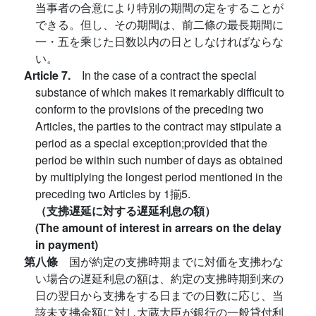
当事者の合意により特別の期間の定をすることが
できる。但し、その期間は、前二條の最長期間に
一・五を乘じた日数以内の日としなければならな
い。
Article 7.
In the case of a contract the special
substance of which makes it remarkably difficult to
conform to the provisions of the preceding two
Articles, the parties to the contract may stipulate a
period as a special exception;provided that the
period be within such number of days as obtained
by multiplying the longest period mentioned in the
preceding two Articles by 1揃5.
（支拂遅延に対する遅延利息の額）
(The amount of interest in arrears on the delay
in payment)
第八條
国が約定の支拂時期までに対価を支拂わな
い場合の遅延利息の額は、約定の支拂時期到来の
日の翌日から支拂をする日までの日数に応じ、当
該未支拂金額に対し大蔵大臣が銀行の一般貸付利