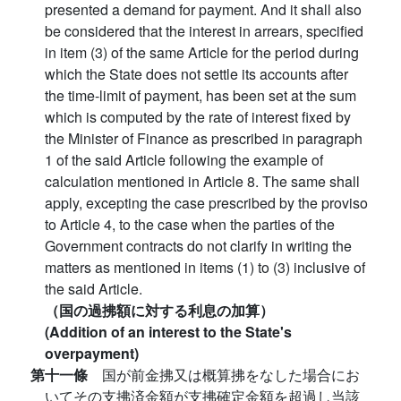
presented a demand for payment. And it shall also
be considered that the interest in arrears, specified
in item (3) of the same Article for the period during
which the State does not settle its accounts after
the time-limit of payment, has been set at the sum
which is computed by the rate of interest fixed by
the Minister of Finance as prescribed in paragraph
1 of the said Article following the example of
calculation mentioned in Article 8. The same shall
apply, excepting the case prescribed by the proviso
to Article 4, to the case when the parties of the
Government contracts do not clarify in writing the
matters as mentioned in items (1) to (3) inclusive of
the said Article.
（国の過拂額に対する利息の加算）
(Addition of an interest to the State's
overpayment)
第十一條
国が前金拂又は概算拂をなした場合にお
いてその支拂済金額が支拂確定金額を超過し当該