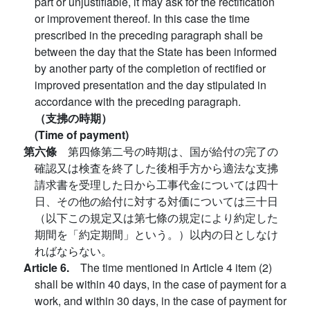
part or unjustifiable, it may ask for the rectification
or improvement thereof. In this case the time
prescribed in the preceding paragraph shall be
between the day that the State has been informed
by another party of the completion of rectified or
improved presentation and the day stipulated in
accordance with the preceding paragraph.
（支拂の時期）
(Time of payment)
第六條
第四條第二号の時期は、国が給付の完了の
確認又は検査を終了した後相手方から適法な支拂
請求書を受理した日から工事代金については四十
日、その他の給付に対する対価については三十日
（以下この規定又は第七條の規定により約定した
期間を「約定期間」という。）以内の日としなけ
ればならない。
Article 6.
The time mentioned in Article 4 item (2)
shall be within 40 days, in the case of payment for a
work, and within 30 days, in the case of payment for