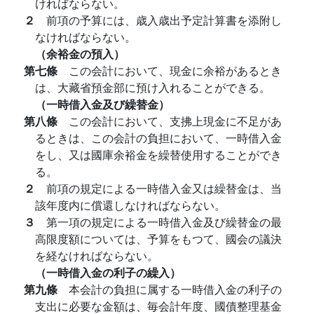
ければならない。
２
前項の予算には、歳入歳出予定計算書を添附し
なければならない。
（余裕金の預入）
第七條
この会計において、現金に余裕があるとき
は、大藏省預金部に預け入れることができる。
（一時借入金及び繰替金）
第八條
この会計において、支拂上現金に不足があ
るときは、この会計の負担において、一時借入金
をし、又は國庫余裕金を繰替使用することができ
る。
２
前項の規定による一時借入金又は繰替金は、当
該年度内に償還しなければならない。
３
第一項の規定による一時借入金及び繰替金の最
高限度額については、予算をもつて、國会の議決
を経なければならない。
（一時借入金の利子の繰入）
第九條
本会計の負担に属する一時借入金の利子の
支出に必要な金額は、毎会計年度、國債整理基金