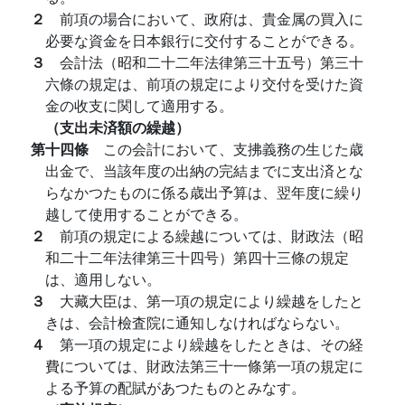
２
前項の場合において、政府は、貴金属の買入に
必要な資金を日本銀行に交付することができる。
３
会計法（昭和二十二年法律第三十五号）第三十
六條の規定は、前項の規定により交付を受けた資
金の收支に関して適用する。
（支出未済額の繰越）
第十四條
この会計において、支拂義務の生じた歳
出金で、当該年度の出納の完結までに支出済とな
らなかつたものに係る歳出予算は、翌年度に繰り
越して使用することができる。
２
前項の規定による繰越については、財政法（昭
和二十二年法律第三十四号）第四十三條の規定
は、適用しない。
３
大藏大臣は、第一項の規定により繰越をしたと
きは、会計檢査院に通知しなければならない。
４
第一項の規定により繰越をしたときは、その経
費については、財政法第三十一條第一項の規定に
よる予算の配賦があつたものとみなす。