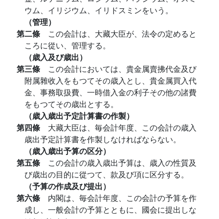
ウム、イリジウム、イリドスミンをいう。
（管理）
第二條
この会計は、大藏大臣が、法令の定めると
ころに從い、管理する。
（歳入及び歳出）
第三條
この会計においては、貴金属賣拂代金及び
附属雜收入をもつてその歳入とし、貴金属買入代
金、事務取扱費、一時借入金の利子その他の諸費
をもつてその歳出とする。
（歳入歳出予定計算書の作製）
第四條
大藏大臣は、毎会計年度、この会計の歳入
歳出予定計算書を作製しなければならない。
（歳入歳出予算の区分）
第五條
この会計の歳入歳出予算は、歳入の性質及
び歳出の目的に從つて、款及び項に区分する。
（予算の作成及び提出）
第六條
内閣は、毎会計年度、この会計の予算を作
成し、一般会計の予算とともに、國会に提出しな