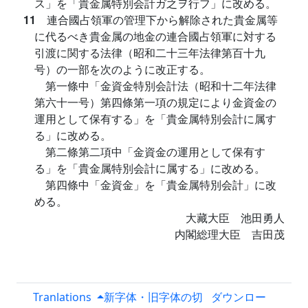
ス」を「貴金属特別会計ガ之ヲ行フ」に改める。
11
連合國占領軍の管理下から解除された貴金属等
に代るべき貴金属の地金の連合國占領軍に対する
引渡に関する法律（昭和二十三年法律第百十九
号）の一部を次のように改正する。
第一條中「金資金特別会計法（昭和十二年法律
第六十一号）第四條第一項の規定により金資金の
運用として保有する」を「貴金属特別会計に属す
る」に改める。
第二條第二項中「金資金の運用として保有す
る」を「貴金属特別会計に属する」に改める。
第四條中「金資金」を「貴金属特別会計」に改
める。
大藏大臣 池田勇人
内閣総理大臣 吉田茂
Tranlations
新字体・旧字体の切
ダウンロー