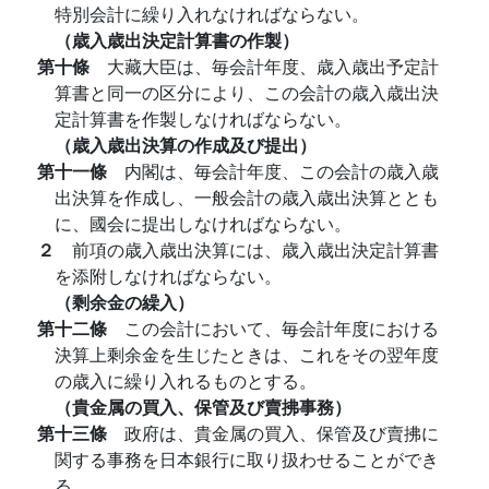
特別会計に繰り入れなければならない。
（歳入歳出決定計算書の作製）
第十條
大藏大臣は、毎会計年度、歳入歳出予定計
算書と同一の区分により、この会計の歳入歳出決
定計算書を作製しなければならない。
（歳入歳出決算の作成及び提出）
第十一條
内閣は、毎会計年度、この会計の歳入歳
出決算を作成し、一般会計の歳入歳出決算ととも
に、國会に提出しなければならない。
２
前項の歳入歳出決算には、歳入歳出決定計算書
を添附しなければならない。
（剩余金の繰入）
第十二條
この会計において、毎会計年度における
決算上剩余金を生じたときは、これをその翌年度
の歳入に繰り入れるものとする。
（貴金属の買入、保管及び賣拂事務）
第十三條
政府は、貴金属の買入、保管及び賣拂に
関する事務を日本銀行に取り扱わせることができ
る。