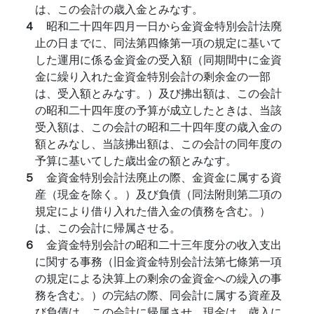
は、この会計の歳入金とみなす。
４
昭和二十四年四月一日から金資金特別会計法廃
止の日までに、同法第四條第一項の規定に基いて
した運用に係る金資金の受入額（同期間中に金資
金に繰り入れた金資金特別会計の剩余金の一部
は、受入額とみなす。）及び拂出額は、この会計
の昭和二十四年度の予算が成立したときは、当該
受入額は、この会計の昭和二十四年度の歳入金の
額とみなし、当該拂出額は、この会計の同年度の
予算に基いてした歳出金の額とみなす。
５
金資金特別会計法廃止の際、金資金に属する資
産（現金を除く。）及び負債（同法附則第二項の
規定により借り入れた借入金の債務を含む。）
は、この会計に帰属させる。
６
金資金特別会計の昭和二十三年度分の收入支出
に関する事務（旧金資金特別会計法第七條第一項
の規定による決算上の剩余の金資金への繰入の事
務を含む。）の完結の際、同会計に属する資産及
び負債は、この会計に帰属させ、現金は、歳入に