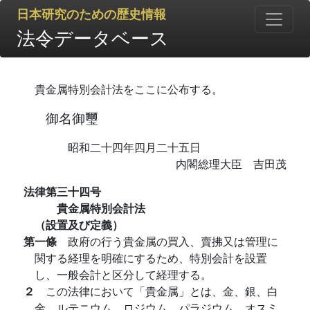
日本研究のための歴史情報
法令データベース
貴金属特別会計法をここに公布する。
御名御璽
昭和二十四年四月二十五日
内閣総理大臣 吉田茂
法律第三十四号
貴金属特別会計法
（設置及び定義）
第一條
政府の行う貴金属の買入、賣拂又は管理に
関する経理を明確にするため、特別会計を設置
し、一般会計と区分して経理する。
２
この法律において「貴金属」とは、金、銀、白
金、ルテニウム、ロジウム、パラジウム、オスミ