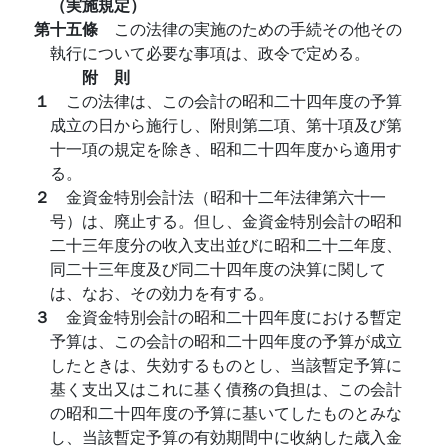
（実施規定）
第十五條
この法律の実施のための手続その他その
執行について必要な事項は、政令で定める。
附 則
１
この法律は、この会計の昭和二十四年度の予算
成立の日から施行し、附則第二項、第十項及び第
十一項の規定を除き、昭和二十四年度から適用す
る。
２
金資金特別会計法（昭和十二年法律第六十一
号）は、廃止する。但し、金資金特別会計の昭和
二十三年度分の收入支出並びに昭和二十二年度、
同二十三年度及び同二十四年度の決算に関して
は、なお、その効力を有する。
３
金資金特別会計の昭和二十四年度における暫定
予算は、この会計の昭和二十四年度の予算が成立
したときは、失効するものとし、当該暫定予算に
基く支出又はこれに基く債務の負担は、この会計
の昭和二十四年度の予算に基いてしたものとみな
し、当該暫定予算の有効期間中に收納した歳入金