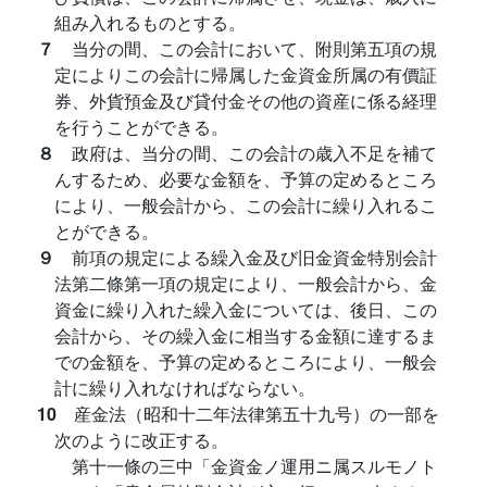
組み入れるものとする。
７
当分の間、この会計において、附則第五項の規
定によりこの会計に帰属した金資金所属の有價証
券、外貨預金及び貸付金その他の資産に係る経理
を行うことができる。
８
政府は、当分の間、この会計の歳入不足を補て
んするため、必要な金額を、予算の定めるところ
により、一般会計から、この会計に繰り入れるこ
とができる。
９
前項の規定による繰入金及び旧金資金特別会計
法第二條第一項の規定により、一般会計から、金
資金に繰り入れた繰入金については、後日、この
会計から、その繰入金に相当する金額に達するま
での金額を、予算の定めるところにより、一般会
計に繰り入れなければならない。
10
産金法（昭和十二年法律第五十九号）の一部を
次のように改正する。
第十一條の三中「金資金ノ運用ニ属スルモノト