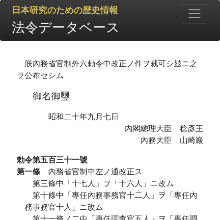
日本研究のための歴史情報
法令データベース
朕內務省官制外六勅令中改正ノ件ヲ裁可シ玆ニ之
ヲ公布セシム
御名御璽
昭和二十年九月七日
內閣總理大臣 稔彥王
內務大臣 山崎巖
勅令第五百三十一號
第一條
內務省官制中左ノ通改正ス
第三條中「十七人」ヲ「十六人」ニ改ム
第十條中「專任內務事務官十二人」ヲ「專任內
務事務官十人」ニ改ム
第十一條ノ二中「專任調查官五人」ヲ「專任調