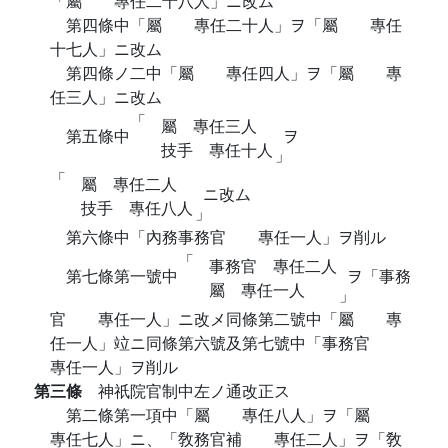
「屬 專任二十八人」ニ改ム
第四條中「屬 專任二十人」ヲ「屬 專任
十七人」ニ改ム
第四條ノ二中「屬 專任四人」ヲ「屬 專
任三人」ニ改ム
「
屬 專任三人
第五條中
ヲ
技手 專任十人
」
「
屬 專任二人
ニ改ム
技手 專任八人
」
第六條中「內務事務官 專任一人」ヲ削ル
「
事務官 專任二人
第七條第一號中
ヲ「事務
屬 專任一人
」
官 專任一人」ニ改メ同條第二號中「屬 專
任一人」竝ニ同條第六號及第七號中「事務官
專任一人」ヲ削ル
第三條
神祇院官制中左ノ通改正ス
第二條第一項中「屬 專任八人」ヲ「屬
專任七人」ニ、「敎務官補 專任二人」ヲ「敎