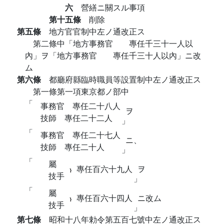
六
營繕ニ關スル事項
第十五條
削除
第五條
地方官官制中左ノ通改正ス
第二條中「地方事務官 專任千三十一人以
內」ヲ「地方事務官 專任千三十人以內」ニ改
ム
第六條
都廳府縣臨時職員等設置制中左ノ通改正ス
第一條第一項東京都ノ部中
「
事務官 專任二十八人
ヲ
技師 專任二十二人
」
「
事務官 專任二十七人
ニ、
技師 專任二十人
」
「
屬
專任百六十九人
ヲ
技手
」
「
屬
專任百六十四人
ニ改ム
技手
」
第七條
昭和十八年勅令第五百七號中左ノ通改正ス