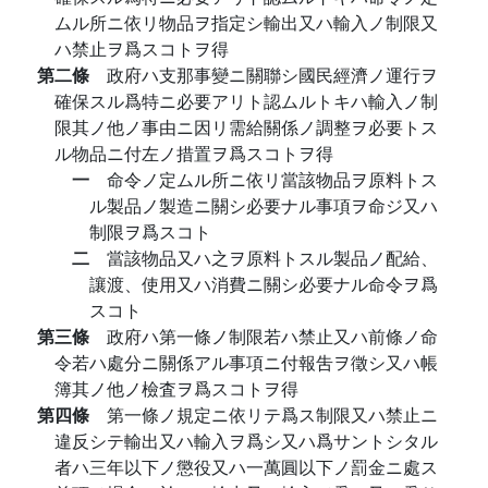
ムル所ニ依リ物品ヲ指定シ輸出又ハ輸入ノ制限又
ハ禁止ヲ爲スコトヲ得
第二條
政府ハ支那事變ニ關聯シ國民經濟ノ運行ヲ
確保スル爲特ニ必要アリト認ムルトキハ輸入ノ制
限其ノ他ノ事由ニ因リ需給關係ノ調整ヲ必要トス
ル物品ニ付左ノ措置ヲ爲スコトヲ得
一
命令ノ定ムル所ニ依リ當該物品ヲ原料トス
ル製品ノ製造ニ關シ必要ナル事項ヲ命ジ又ハ
制限ヲ爲スコト
二
當該物品又ハ之ヲ原料トスル製品ノ配給、
讓渡、使用又ハ消費ニ關シ必要ナル命令ヲ爲
スコト
第三條
政府ハ第一條ノ制限若ハ禁止又ハ前條ノ命
令若ハ處分ニ關係アル事項ニ付報吿ヲ徵シ又ハ帳
簿其ノ他ノ檢査ヲ爲スコトヲ得
第四條
第一條ノ規定ニ依リテ爲ス制限又ハ禁止ニ
違反シテ輸出又ハ輸入ヲ爲シ又ハ爲サントシタル
者ハ三年以下ノ懲役又ハ一萬圓以下ノ罰金ニ處ス