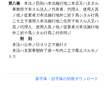
第八條
本法ノ罰則ハ本法施行地ニ本店又ハ主タル
事務所ヲ有スル法人ノ代表者、代理人、使用人其
ノ他ノ從業者ガ本法施行地外ニ於テ爲シタル行爲
ニモ之ヲ適用ス本法施行地ニ住所ヲ有スル人又ハ
其ノ代理人、使用人其ノ他ノ從業者ガ本法施行地
外ニ於テ爲シタル行爲ニ付亦同ジ
附 則
本法ハ公布ノ日ヨリ之ヲ施行ス
本法ハ支那事變終了後一年內ニ之ヲ廢止スルモノ
トス
新字体・旧字体の切替
ダウンロード