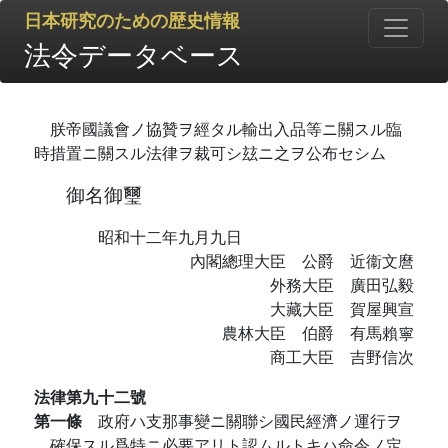
日本研究のための歴史情報
法令データベース
朕帝國議會ノ協贊ヲ經タル輸出入品等ニ關スル臨
時措置ニ關スル法律ヲ裁可シ玆ニ之ヲ公布セシム
御名御璽
昭和十二年九月九日
內閣總理大臣 公爵 近衞文麿
外務大臣 廣田弘毅
大藏大臣 賀屋興宣
農林大臣 伯爵 有馬賴寧
商工大臣 吉野信次
法律第九十二號
第一條
政府ハ支那事變ニ關聯シ國民經濟ノ運行ヲ
確保スル爲特ニ必要アリト認ムルトキハ命令ノ定