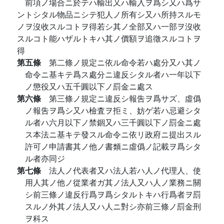
前項ノ場合ニ於テハ輸出又ハ輸入ヲ爲シ又ハ爲サ
ントシタル物品ニシテ犯人ノ所有シ又ハ所持スルモ
ノヲ沒收スルコトヲ得若シ其ノ全部又ハ一部ヲ沒收
スルコト能ハザルトキハ其ノ價額ヲ追徵スルコトヲ
得
第五條
第二條ノ規定ニ依ル命令若ハ處分又ハ其ノ
命令ニ基キテ爲ス處分ニ違反シタル者ハ一年以下
ノ懲役又ハ五千圓以下ノ罰金ニ處ス
第六條
第三條ノ規定ニ違反シ報吿ヲ爲サズ、虛僞
ノ報吿ヲ爲シ又ハ檢査ヲ拒ミ、妨ゲ若ハ忌避シタ
ル者ハ六月以下ノ禁錮又ハ三千圓以下ノ罰金ニ處
ス本法ニ基キテ發スル命令ニ依リ政府ニ提出スル
許可ノ申請書其ノ他ノ書類ニ虛僞ノ記載ヲ爲シタ
ル者亦同ジ
第七條
法人ノ代表者又ハ法人若ハ人ノ代理人、使
用人其ノ他ノ從業者ガ其ノ法人又ハ人ノ業務ニ關
シ前三條ノ違反行爲ヲ爲シタルトキハ行爲者ヲ罰
スルノ外其ノ法人又ハ人ニ對シ亦前三條ノ罰金刑
ヲ科ス