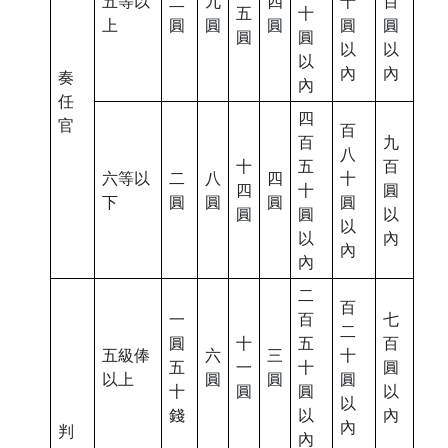
五等以
二
九
四
十
百
五
十
上
圓
圓
圓
圓
圓
圓
圓
以
以
以
內
內
奏
內
任
四
官
百
百
九
八
十
五
百
六等以
二
八
四
十
四
十
圓
下
圓
圓
圓
圓
圓
圓
以
以
以
內
內
內
二
百
一
百
七
二
圓
十
五
百
五級俸
六
三
十
五
一
十
圓
以上
圓
圓
圓
十
圓
圓
以
以
錢
以
內
內
判
內