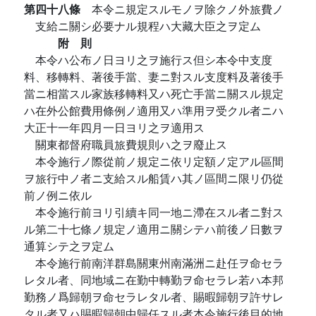
第四十八條
本令ニ規定スルモノヲ除クノ外旅費ノ
支給ニ關シ必要ナル規程ハ大藏大臣之ヲ定ム
附 則
本令ハ公布ノ日ヨリ之ヲ施行ス但シ本令中支度
料、移轉料、著後手當、妻ニ對スル支度料及著後手
當ニ相當スル家族移轉料又ハ死亡手當ニ關スル規定
ハ在外公館費用條例ノ適用又ハ準用ヲ受クル者ニハ
大正十一年四月一日ヨリ之ヲ適用ス
關東都督府職員旅費規則ハ之ヲ廢止ス
本令施行ノ際從前ノ規定ニ依リ定額ノ定アル區間
ヲ旅行中ノ者ニ支給スル船賃ハ其ノ區間ニ限リ仍從
前ノ例ニ依ル
本令施行前ヨリ引續キ同一地ニ滯在スル者ニ對ス
ル第二十七條ノ規定ノ適用ニ關シテハ前後ノ日數ヲ
通算シテ之ヲ定ム
本令施行前南洋群島關東州南滿洲ニ赴任ヲ命セラ
レタル者、同地域ニ在勤中轉勤ヲ命セラレ若ハ本邦
勤務ノ爲歸朝ヲ命セラレタル者、賜暇歸朝ヲ許サレ
タル者又ハ賜暇歸朝中歸任スル者本令施行後目的地