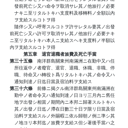
發前死亡シ又ハ命令ヲ取消サレ其ノ他旅行ノ必要
ナキニ至リタルトキハ支度料及移轉料ノ全額以內
ヲ支給スルコトヲ得
隨伴シ又ハ呼寄スルコトヲ許サレタル妻其ノ出發
前死亡シ又ハ許可ヲ取消サレ其ノ他旅行ノ必要ナキ
ニ至リタルトキハ本人ニ支給スヘキ支度料ノ半額以
內ヲ支給スルコトヲ得
第五章 退官退職者旅費及死亡手當
第三十五條
南洋群島關東州南滿洲ニ在勤中又ハ任
所往返中ノ者廢官、退官、退職、休職、非職、停
職、待命又ハ轉役ト爲リタルトキハ其ノ命令又ハ
通知到達ノ日迄日當及宿泊料ヲ支給ス
第三十六條
前條ニ揭クル南洋群島關東州南滿洲在
勤中ノ者命令又ハ通知到達ノ日ヨリ三月內ニ舊任
地ヲ出發シ相當ノ期間內ニ本邦ニ歸著スルトキハ
其ノ出發ノ日迄ノ滯在日數三十日ヲ限リ日當及宿
泊料ヲ支給スルノ外賜暇ニ依ル歸朝ノ例ニ準シ其
ノ地ヨリ本邦迄ノ旅費ヲ支給ス但シ著後手當ハ之