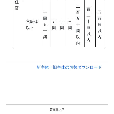
任
二
官
百
一
百
五
二
圓
五
百
六級俸
五
十
三
十
五
十
圓
以下
圓
圓
圓
圓
十
圓
以
以
錢
以
內
內
內
新字体・旧字体の切替
ダウンロード
名古屋大学