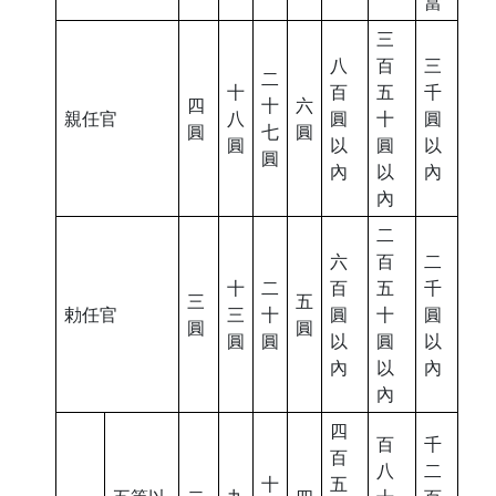
當
三
八
百
三
二
十
百
五
千
四
十
六
親任官
八
圓
十
圓
圓
七
圓
圓
以
圓
以
圓
內
以
內
內
二
六
百
二
十
二
百
五
千
三
五
勅任官
三
十
圓
十
圓
圓
圓
圓
圓
以
圓
以
內
以
內
內
四
百
千
百
八
二
十
五