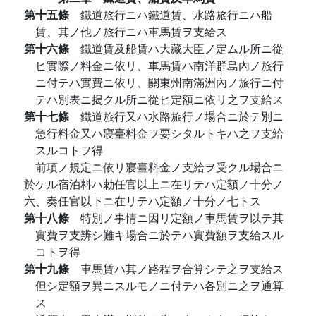
第十五條
鐵道旅行ニハ鐵道賃、水路旅行ニハ船
賃、其ノ他ノ旅行ニハ車馬賃ヲ支給ス
第十六條
鐵道賃及船賃ハ大藏大臣ノ定ムル所ニ從
ヒ實際ノ料金ニ依リ、車馬賃ハ南洋群島內ノ旅行
ニ付テハ實費ニ依リ、關東州南滿洲內ノ旅行ニ付
テハ別表ニ揭クル所ニ從ヒ定額ニ依リ之ヲ支給ス
第十七條
鐵道旅行又ハ水路旅行ノ場合ニ於テ別ニ
急行料金又ハ寢臺料金ヲ要シタルトキハ之ヲ支給
スルコトヲ得
前項ノ規定ニ依リ寢臺料金ノ支給ヲ受クル場合ニ
於ケル宿泊料ハ勅任官以上ニ在リテハ定額ノ十分ノ
六、奏任官以下ニ在リテハ定額ノ十分ノ七トス
第十八條
特別ノ事情ニ因リ定額ノ車馬賃ヲ以テ其
實費ヲ支辨シ難キ場合ニ於テハ實費額ヲ支給スル
コトヲ得
第十九條
車馬賃ハ其ノ路程ヲ合算シテ之ヲ支給ス
但シ定額ヲ異ニスルモノニ付テハ各別ニ之ヲ通算
ス