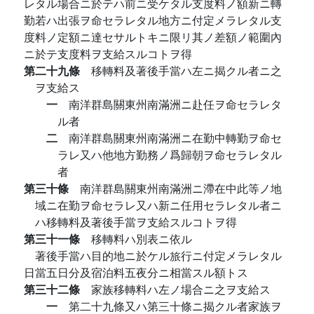
レタル場合ニ於テハ前ニ受ケタル支度料ノ額新ニ轉
勤若ハ出張ヲ命セラレタル地方ニ付定メラレタル支
度料ノ定額ニ達セサルトキニ限リ其ノ差額ノ範圍內
ニ於テ支度料ヲ支給スルコトヲ得
第二十九條
移轉料及著後手當ハ左ニ揭クル者ニ之
ヲ支給ス
一
南洋群島關東州南滿洲ニ赴任ヲ命セラレタ
ル者
二
南洋群島關東州南滿洲ニ在勤中轉勤ヲ命セ
ラレ又ハ他地方勤務ノ爲歸朝ヲ命セラレタル
者
第三十條
南洋群島關東州南滿洲ニ滯在中此等ノ地
域ニ在勤ヲ命セラレ又ハ新ニ任用セラレタル者ニ
ハ移轉料及著後手當ヲ支給スルコトヲ得
第三十一條
移轉料ハ別表ニ依ル
著後手當ハ目的地ニ於ケル旅行ニ付定メラレタル
日當五日分及宿泊料五夜分ニ相當スル額トス
第三十二條
家族移轉料ハ左ノ場合ニ之ヲ支給ス
一
第二十九條又ハ第三十條ニ揭クル者家族ヲ