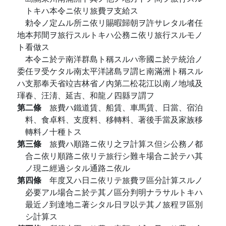
トキハ本令ニ依リ旅費ヲ支給ス
勅令ノ定ムル所ニ依リ賜暇歸朝ヲ許サレタル者任
地本邦間ヲ旅行スルトキハ公務ニ依リ旅行スルモノ
ト看做ス
本令ニ於テ南洋群島ト稱スルハ帝國ニ於テ統治ノ
委任ヲ受ケタル南太平洋諸島ヲ謂ヒ南滿洲ト稱スル
ハ支那奉天省竝吉林省ノ內第二松花江以南ノ地域及
琿春、汪淸、延吉、和龍ノ四縣ヲ謂フ
第二條
旅費ハ鐵道賃、船賃、車馬賃、日當、宿泊
料、食卓料、支度料、移轉料、著後手當及家族移
轉料ノ十種トス
第三條
旅費ハ順路ニ依リ之ヲ計算ス但シ公務ノ都
合ニ依リ順路ニ依リテ旅行シ難キ場合ニ於テハ其
ノ現ニ經過シタル通路ニ依ル
第四條
年度又ハ日ニ依リテ旅費ヲ區分計算スルノ
必要アル場合ニ於テ其ノ區分判明ナラサルトキハ
最近ノ到達地ニ著シタル日ヲ以テ其ノ旅程ヲ區別
シ計算ス