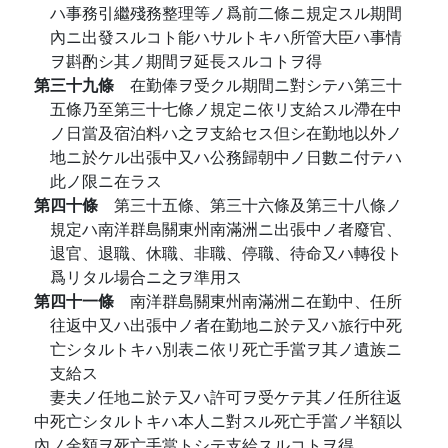
ハ事務引繼殘務整理等ノ爲前二條ニ規定スル期間
內ニ出發スルコト能ハサルトキハ所管大臣ハ事情
ヲ斟酌シ其ノ期間ヲ延長スルコトヲ得
第三十九條
在勤俸ヲ受クル期間ニ對シテハ第三十
五條乃至第三十七條ノ規定ニ依リ支給スル滯在中
ノ日當及宿泊料ハ之ヲ支給セス但シ在勤地以外ノ
地ニ於ケル出張中又ハ公務歸朝中ノ日數ニ付テハ
此ノ限ニ在ラス
第四十條
第三十五條、第三十六條及第三十八條ノ
規定ハ南洋群島關東州南滿洲ニ出張中ノ者廢官、
退官、退職、休職、非職、停職、待命又ハ轉役ト
爲リタル場合ニ之ヲ準用ス
第四十一條
南洋群島關東州南滿洲ニ在勤中、任所
往返中又ハ出張中ノ者在勤地ニ於テ又ハ旅行中死
亡シタルトキハ別表ニ依リ死亡手當ヲ其ノ遺族ニ
支給ス
妻夫ノ任地ニ於テ又ハ許可ヲ受ケテ其ノ任所往返
中死亡シタルトキハ本人ニ對スル死亡手當ノ半額以
內ノ金額ヲ死亡手當トシテ支給スルコトヲ得