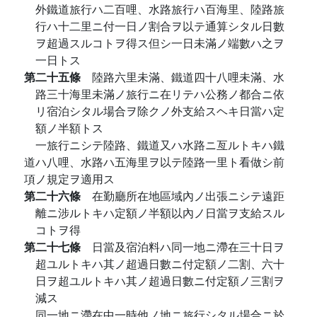
外鐵道旅行ハ二百哩、水路旅行ハ百海里、陸路旅
行ハ十二里ニ付一日ノ割合ヲ以テ通算シタル日數
ヲ超過スルコトヲ得ス但シ一日未滿ノ端數ハ之ヲ
一日トス
第二十五條
陸路六里未滿、鐵道四十八哩未滿、水
路三十海里未滿ノ旅行ニ在リテハ公務ノ都合ニ依
リ宿泊シタル場合ヲ除クノ外支給スヘキ日當ハ定
額ノ半額トス
一旅行ニシテ陸路、鐵道又ハ水路ニ亙ルトキハ鐵
道ハ八哩、水路ハ五海里ヲ以テ陸路一里ト看做シ前
項ノ規定ヲ適用ス
第二十六條
在勤廳所在地區域內ノ出張ニシテ遠距
離ニ涉ルトキハ定額ノ半額以內ノ日當ヲ支給スル
コトヲ得
第二十七條
日當及宿泊料ハ同一地ニ滯在三十日ヲ
超ユルトキハ其ノ超過日數ニ付定額ノ二割、六十
日ヲ超ユルトキハ其ノ超過日數ニ付定額ノ三割ヲ
減ス
同一地ニ滯在中一時他ノ地ニ旅行シタル場合ニ於