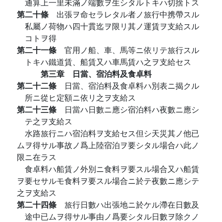
通算上一里未滿ノ端數ヲ生シタルトキハ切捨トス
第二十條
出張ヲ命セラレタル者ノ旅行中携帶スル
私屬ノ荷物ハ四十貫迄ヲ限リ其ノ運賃ヲ支給スル
コトヲ得
第二十一條
官用ノ船、車、馬等ニ依リテ旅行スル
トキハ鐵道賃、船賃又ハ車馬賃ハ之ヲ支給セス
第三章 日當、宿泊料及食卓料
第二十二條
日當、宿泊料及食卓料ハ別表ニ揭クル
所ニ從ヒ定額ニ依リ之ヲ支給ス
第二十三條
日當ハ日數ニ應シ宿泊料ハ夜數ニ應シ
テ之ヲ支給ス
水路旅行ニハ宿泊料ヲ支給セス但シ天災其ノ他已
ムヲ得サル事故ノ爲上陸宿泊ヲ要シタル場合ハ此ノ
限ニ在ラス
食卓料ハ船賃ノ外別ニ食料ヲ要スル場合又ハ船賃
ヲ要セサルモ食料ヲ要スル場合ニ於テ夜數ニ應シテ
之ヲ支給ス
第二十四條
旅行日數ハ出張地ニ於ケル滯在日數及
途中已ムヲ得サル事由ノ爲要シタル日數ヲ除クノ