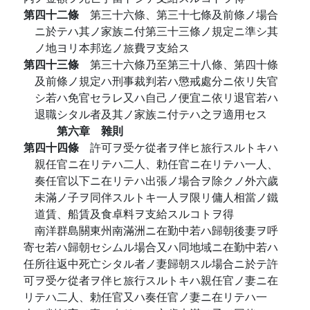
第四十二條
第三十六條、第三十七條及前條ノ場合
ニ於テハ其ノ家族ニ付第三十三條ノ規定ニ準シ其
ノ地ヨリ本邦迄ノ旅費ヲ支給ス
第四十三條
第三十六條乃至第三十八條、第四十條
及前條ノ規定ハ刑事裁判若ハ懲戒處分ニ依リ失官
シ若ハ免官セラレ又ハ自己ノ便宜ニ依リ退官若ハ
退職シタル者及其ノ家族ニ付テハ之ヲ適用セス
第六章 雜則
第四十四條
許可ヲ受ケ從者ヲ伴ヒ旅行スルトキハ
親任官ニ在リテハ二人、勅任官ニ在リテハ一人、
奏任官以下ニ在リテハ出張ノ場合ヲ除クノ外六歲
未滿ノ子ヲ同伴スルトキ一人ヲ限リ傭人相當ノ鐵
道賃、船賃及食卓料ヲ支給スルコトヲ得
南洋群島關東州南滿洲ニ在勤中若ハ歸朝後妻ヲ呼
寄セ若ハ歸朝セシムル場合又ハ同地域ニ在勤中若ハ
任所往返中死亡シタル者ノ妻歸朝スル場合ニ於テ許
可ヲ受ケ從者ヲ伴ヒ旅行スルトキハ親任官ノ妻ニ在
リテハ二人、勅任官又ハ奏任官ノ妻ニ在リテハ一