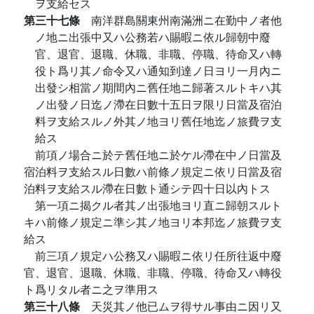
ヲ支給セス
第三十七條
南洋群島關東州南滿洲ニ在勤中ノ者他
ノ地ニ出張中又ハ公務若ハ賜暇ニ依ル歸朝中廢
官、退官、退職、休職、非職、停職、待命又ハ轉
役ト爲リ其ノ命令又ハ通知到達ノ日ヨリ一月內ニ
出發シ相當ノ期間內ニ舊任地ニ歸著スルトキハ其
ノ出發ノ日迄ノ滯在日數十五日ヲ限リ日當及宿泊
料ヲ支給スルノ外其ノ地ヨリ舊任地迄ノ旅費ヲ支
給ス
前項ノ場合ニ於テ舊任地ニ於ケル滯在中ノ日當及
宿泊料ヲ支給スル日數ハ前條ノ規定ニ依リ日當及宿
泊料ヲ支給スル滯在日數ト通シテ四十日以內トス
第一項ニ揭クル者其ノ出張地ヨリ直ニ歸朝スルト
キハ前條ノ規定ニ準シ其ノ地ヨリ本邦迄ノ旅費ヲ支
給ス
前三項ノ規定ハ公務又ハ賜暇ニ依リ任所往返中廢
官、退官、退職、休職、非職、停職、待命又ハ轉役
ト爲リタル者ニ之ヲ準用ス
第三十八條
天災其ノ他已ムヲ得サル事由ニ因リ又