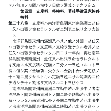
テハ前項ノ期間ハ前後ノ日數ヲ通算シテ之ヲ定ム
第四章 支度料、移轉料、著後手當及家族移
轉料
第二十八條
支度料ハ南洋群島關東州南滿洲ニ赴任
又ハ出張ヲ命セラレタル者ニ別表ニ依リ之ヲ支給
ス
南洋群島關東州南滿洲又ハ其ノ他ノ外國ニ赴任又
ハ出張ヲ命セラレ支度料ノ支給ヲ受ケタル者其ノ赴
任又ハ出張ヲ命セラレタル日ヨリ一年內ニ再ヒ南洋
群島關東州南滿洲ニ赴任又ハ出張ヲ命セラレタルト
キ支給スル支度料ハ定額ノ二分ノ一ヲ超ユルコトヲ
得ス但シ其ノ金額前ニ受ケタル金額ト合シテ定額ノ
十五割ニ滿タサルトキハ定額ヲ超エサル範圍內ニ於
テ通シテ十五割迄ヲ支給スルコトヲ妨ケス
南洋群島關東州南滿洲ニ在勤中若ハ出張中ノ者南
洋群島ト關東州南滿洲トノ間ニ於テ轉勤若ハ出張ヲ
命セラレ又ハ南滿洲以外ノ外國ニ在勤中若ハ出張中
ノ者南洋群島關東州南滿洲ニ轉勤若ハ出張ヲ命セラ