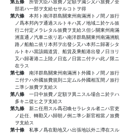
第五條
所管大臣ハ旅費ノ定額ヲ減シ又ハ旅費ノ全
部若ハ一部ヲ支給セサルコトヲ得
第六條
本邦ト南洋群島關東州南滿洲トノ間ノ旅行
ノ爲本邦內ヲ通過スルトキハ其ノ地域ニ於ケル旅
行ニ付定メラレタル旅費ヲ支給ス但シ關東州南滿
洲直通ノ汽車ニ依リ若ハ南洋群島關東州南滿洲航
路ノ船舶ニ依リ本邦ヲ出發シ又ハ本邦ニ歸著シタ
ルトキハ當該鐵道賃、船賃及乘船港出發ノ日ヨリ
又ハ歸著港ニ上陸ノ日迄ノ日當ニ付テハ此ノ限ニ
在ラス
第七條
南洋群島關東州南滿洲ト外國トノ間ノ旅行
ニ付テハ外國旅費規則ニ定ムル外國相互間ノ旅行
ニ準シ旅費ヲ支給ス
第八條
一日中旅費ノ定額ヲ異ニスル場合ニ於テハ
多キニ從ヒ之ヲ支給ス
第九條
新ニ任用スル爲召喚セラレタル者ニハ官吏
ノ赴任、轉勤又ハ歸朝ノ例ニ準シ新官相當ノ旅費
ヲ支給ス
第十條
私事ノ爲在勤地又ハ出張地以外ニ滯在スル