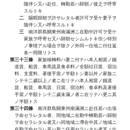
隨伴シ又ハ赴任、轉勤若ハ歸朝ノ後之ヲ呼寄
スルトキ
二
賜暇歸朝ヲ許サレタル者許可ヲ受ケ妻子ヲ
隨伴シ又ハ呼寄スルトキ
三
南洋群島關東州南滿洲ニ在勤中許可ヲ受ケ
家族ヲ呼寄セ又ハ歸朝セシムルトキ但シ特別
ノ事情アル場合ヲ除クノ外同一任地ニ付往返
各一囘限リトス
第三十三條
家族移轉料ハ妻ニ付テハ本人相當ノ鐵
道賃、船賃、車馬賃及食卓料ノ全額竝日當、宿泊
料、支度料、著後手當ノ半額トシ妻以外ノ家族ニ
シテ十二歲以上ノ者ニ在リテハ本人相當ノ鐵道
賃、船賃、車馬賃、日當、宿泊料、食卓料及著後
手當ノ半額トシ十二歲未滿ノ者ニ在リテハ更ニ其
ノ半額トス
第三十四條
南洋群島關東州南滿洲ニ赴任若ハ出張
ヲ命セラレタル者、同地域ニ在勤中轉勤若ハ歸朝
ヲ命セラレタル者又ハ同地域ニ滯在中其ノ地域ニ
在勤ヲ命セラレ若ハ新ニ任用セラレタル者其ノ出