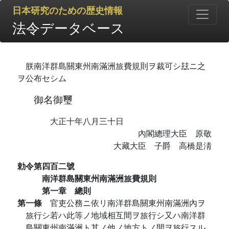
日本研究のための歴史情報
法令データベース
朕南洋群島關東州南滿洲旅費規則ヲ裁可シ玆ニ之
ヲ公布セシム
御名御璽
大正十年八月三十日
內閣總理大臣 原敬
大藏大臣 子爵 高橋是淸
勅令第四百二號
南洋群島關東州南滿洲旅費規則
第一章 總則
第一條
官吏公務ニ依リ南洋群島關東州南滿洲內ヲ
旅行シ若ハ此等ノ地域相互間ヲ旅行シ又ハ南洋群
島關東州南滿洲ト其ノ他ノ地方トノ間ヲ旅行スル