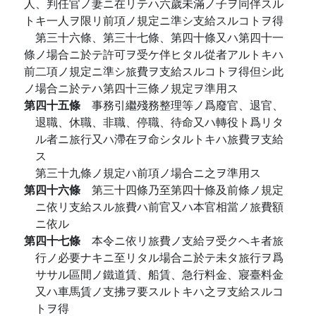
人、判任官ノ妻ニ在リテハ六歲未滿ノ子ヲ同伴スル
トキ一人ヲ限リ前項ノ規定ニ準シ支給スルコトヲ得
第三十六條、第三十七條、第四十條又ハ第四十一
條ノ場合ニ於テ許可ヲ受ケ伴ヒタル從者アルトキハ
前二項ノ規定ニ準シ旅費ヲ支給スルコトヲ得但シ此
ノ場合ニ於テハ第四十三條ノ規定ヲ準用ス
第四十五條
事務引繼殘務整理等ノ爲廢官、退官、
退職、休職、非職、停職、待命又ハ轉役ト爲リタ
ル者ニ旅行又ハ滯在ヲ命シタルトキハ旅費ヲ支給
ス
第三十九條ノ規定ハ前項ノ場合ニ之ヲ準用ス
第四十六條
第三十四條乃至第四十條及前條ノ規定
ニ依リ支給スル旅費ハ前官又ハ本官相當ノ旅費額
ニ依ル
第四十七條
本令ニ依リ旅費ノ支給ヲ受クヘキ者旅
行ノ必要ナキニ至リタル場合ニ於テ未タ旅行ヲ爲
ササル區間ノ鐵道賃、船賃、急行料金、寢臺料金
又ハ車馬賃ノ支拂ヲ要スルトキハ之ヲ支給スルコ
トヲ得