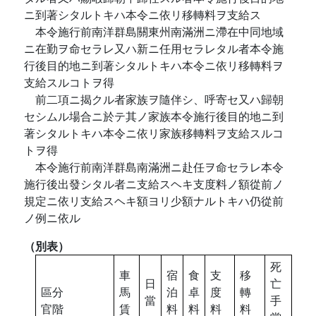
ニ到著シタルトキハ本令ニ依リ移轉料ヲ支給ス
本令施行前南洋群島關東州南滿洲ニ滯在中同地域
ニ在勤ヲ命セラレ又ハ新ニ任用セラレタル者本令施
行後目的地ニ到著シタルトキハ本令ニ依リ移轉料ヲ
支給スルコトヲ得
前二項ニ揭クル者家族ヲ隨伴シ、呼寄セ又ハ歸朝
セシムル場合ニ於テ其ノ家族本令施行後目的地ニ到
著シタルトキハ本令ニ依リ家族移轉料ヲ支給スルコ
トヲ得
本令施行前南洋群島南滿洲ニ赴任ヲ命セラレ本令
施行後出發シタル者ニ支給スヘキ支度料ノ額從前ノ
規定ニ依リ支給スヘキ額ヨリ少額ナルトキハ仍從前
ノ例ニ依ル
（別表）
死
車
宿
食
支
移
日
亡
區分
馬
泊
卓
度
轉
當
手
官階
賃
料
料
料
料