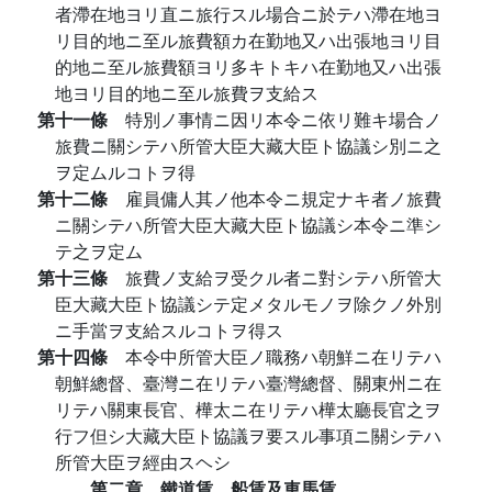
者滯在地ヨリ直ニ旅行スル場合ニ於テハ滯在地ヨ
リ目的地ニ至ル旅費額カ在勤地又ハ出張地ヨリ目
的地ニ至ル旅費額ヨリ多キトキハ在勤地又ハ出張
地ヨリ目的地ニ至ル旅費ヲ支給ス
第十一條
特別ノ事情ニ因リ本令ニ依リ難キ場合ノ
旅費ニ關シテハ所管大臣大藏大臣ト協議シ別ニ之
ヲ定ムルコトヲ得
第十二條
雇員傭人其ノ他本令ニ規定ナキ者ノ旅費
ニ關シテハ所管大臣大藏大臣ト協議シ本令ニ準シ
テ之ヲ定ム
第十三條
旅費ノ支給ヲ受クル者ニ對シテハ所管大
臣大藏大臣ト協議シテ定メタルモノヲ除クノ外別
ニ手當ヲ支給スルコトヲ得ス
第十四條
本令中所管大臣ノ職務ハ朝鮮ニ在リテハ
朝鮮總督、臺灣ニ在リテハ臺灣總督、關東州ニ在
リテハ關東長官、樺太ニ在リテハ樺太廳長官之ヲ
行フ但シ大藏大臣ト協議ヲ要スル事項ニ關シテハ
所管大臣ヲ經由スヘシ
第二章 鐵道賃、船賃及車馬賃