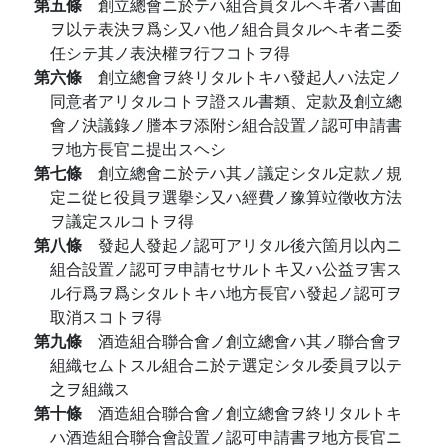
第五條
創立總會ニ於テハ組合員タルヘキ者ハ書面
ヲ以テ表決ヲ爲シ又ハ他ノ組合員タルヘキ者ニ委
任シテ其ノ表決權ヲ行フコトヲ得
第六條
創立總會ヲ終リタルトキハ發起人ハ法定ノ
同意者アリタルコトヲ證スル書類、定款及創立總
會ノ決議錄ノ謄本ヲ添附シ組合設置ノ認可申請書
ヲ地方長官ニ提出スヘシ
第七條
創立總會ニ於テハ其ノ議定シタル定款ノ規
定ニ從ヒ役員ヲ選擧シ又ハ經費ノ豫算竝徵收方法
ヲ議定スルコトヲ得
第八條
發起人發起ノ認可アリタル後六箇月以內ニ
組合設置ノ認可ヲ申請セサルトキ又ハ公益ヲ害ス
ル行爲ヲ爲シタルトキハ地方長官ハ發起ノ認可ヲ
取消スコトヲ得
第九條
酒造組合聯合會ノ創立總會ハ其ノ聯合會ヲ
組織セムトスル組合ニ於テ選定シタル委員ヲ以テ
之ヲ組織ス
第十條
酒造組合聯合會ノ創立總會ヲ終リタルトキ
ハ酒造組合聯合會設置ノ認可申請書ヲ地方長官ニ