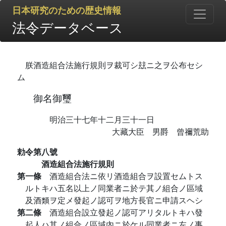
日本研究のための歴史情報
法令データベース
朕酒造組合法施行規則ヲ裁可シ玆ニ之ヲ公布セシ
ム
御名御璽
明治三十七年十二月三十一日
大藏大臣 男爵 曾禰荒助
勅令第八號
酒造組合法施行規則
第一條
酒造組合法ニ依リ酒造組合ヲ設置セムトス
ルトキハ五名以上ノ同業者ニ於テ其ノ組合ノ區域
及酒類ヲ定メ發起ノ認可ヲ地方長官ニ申請スヘシ
第二條
酒造組合設立發起ノ認可アリタルトキハ發
起人ハ其ノ組合ノ區域內ニ於ケル同業者ニ左ノ事