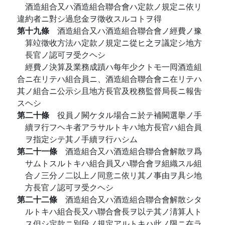
酒造組合又ハ酒造組合聯合會ハ定款ノ規定ニ依リ
違約者ニ對シ過怠金ヲ徵收スルコトヲ得
第十九條
酒造組合又ハ酒造組合聯合會ノ經費ノ豫
算竝徵收方法ハ定款ノ規定ニ從ヒ之ヲ議定シ地方
長官ノ認可ヲ受クヘシ
經費ノ決算及業務成蹟ハ每年少クトモ一囘酒造組
合ニ在リテハ組合員ニ、酒造組合聯合會ニ在リテハ
其ノ組合ニ公示シ且地方長官及稅務監督局長ニ報吿
スヘシ
第二十條
役員ノ闕ケタル場合ニ於テ補闕選擧ノ手
續ヲ行フヘキ者アラサルトキハ地方長官ハ組合員
ヲ指定シテ其ノ手續ヲ行ハシム
第二十一條
酒造組合又ハ酒造組合聯合會解散ヲ爲
サムトスルトキハ組合員又ハ聯合會ヲ組織スル組
合ノ三分ノ二以上ノ同意ニ依リ其ノ事由ヲ具シ地
方長官ノ認可ヲ受クヘシ
第二十二條
酒造組合又ハ酒造組合聯合會解散シタ
ルトキハ組合長又ハ聯合會長ヲ以テ其ノ淸算人ト
ス但シ定款ニ別段ノ規定アルトキハ此ノ限ニ在ラ