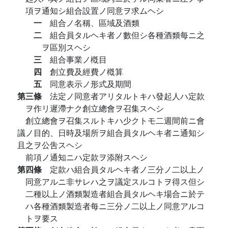
項ヲ通知シ組合設置ノ同意ヲ求ムヘシ
一
組合ノ名稱、區域及酒類
二
組合員タルヘキ者ノ數但シ各種酒類每ニ之
ヲ區別スヘシ
三
組合事業ノ槪目
四
創立費及經費ノ槪算
五
同意表示ノ形式及期間
第三條
法定ノ同意者アリタルトキハ發起人ハ定款
ヲ作リ遲滯ナク創立總會ヲ召集スヘシ
創立總會ヲ召集スルトキハ少クトモ二週間前ニ會
議ノ目的、日時及場所ヲ組合員タルヘキ者ニ通知シ
且之ヲ公吿スヘシ
前項ノ通知ニハ定款ヲ添附スヘシ
第四條
定款ハ組合員タルヘキ者ノ三分ノ二以上ノ
同意アルニ非サレハ之ヲ議定スルコトヲ得ス但シ
二種以上ノ酒類製造者組合員タルヘキ場合ニ於テ
ハ各種酒類製造者每ニ三分ノ二以上ノ同意アルコ
トヲ要ス