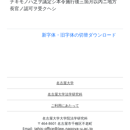
ナキモノハ之ヲ議定シ本令施行後三箇月以內ニ地方
長官ノ認可ヲ受クヘシ
新字体・旧字体の切替
ダウンロード
名古屋大学
名古屋大学法学研究科
ご利用にあたって
名古屋大学大学院法学研究科
〒464-8601 名古屋市千種区不老町
Email: