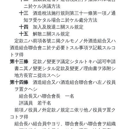
ニ於ケル決議方法
十三
酒造稅法施行規則第三十一條第一項ノ通
知ヲ受ケタル場合ニ於ケル處分方法
十四
加入及脫退ニ關スル規定
十五
解散ニ關スル規定
定款ニハ前項各號ニ揭クルモノノ外酒造組合又ハ
酒造組合聯合會ニ於テ必要トスル事項ヲ記載スルコ
トヲ得
第十三條
定款ノ變更ヲ議定シタルトキハ認可申請
書ニ其ノ變更シタル定款及變更ノ理由書ヲ添附シ
地方長官ニ提出スヘシ
第十四條
酒造組合又ハ酒造組合聯合會ハ左ノ役員
ヲ置クヘシ
組合長又ハ聯合會長 一名
評議員 若干名
前項ノ役員ノ外定款ノ規定ニ依リ他ノ役員ヲ置ク
コトヲ得
組合長ハ組合員中ヨリ、聯合會長ハ聯合會ヲ組織