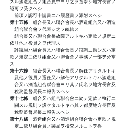
スル酒造組合ノ組合員中ヨリ之ヲ選擧シ地方長官ノ
認可ヲ受クヘシ
前項ノ認可申請書ニハ履歷書ヲ添附スヘシ
第十五條
組合長又ハ聯合會長ハ酒造組合又ハ酒造
組合聯合會ヲ代表シ之ヲ統轄ス
組合長又ハ聯合會長故障アルトキハ定款ノ規定ニ
依リ他ノ役員之ヲ代理ス
評議員ハ組合長又ハ聯合會長ノ諮詢ニ應シ又ハ定
款ノ規定ニ依リ組合又ハ聯合會ノ事務ノ一部ヲ分掌
ス
第十六條
組合長又ハ聯合會長ノ解任アリタルトキ
及他ノ役員ノ選任又ハ解任アリタルトキハ酒造組
合又ハ酒造組合聯合會ヨリ其ノ氏名ヲ地方長官及
稅務監督局長ニ報吿スヘシ
第十七條
組合又ハ組合聯合會ニ於テ定款ノ執行ニ
關スル規則ヲ設ケタルトキハ其ノ都度地方長官及
稅務監督局長ニ報吿スヘシ
第十八條
酒造組合又ハ酒造組合聯合會ハ定款ノ規
定ニ依リ組合員ノ製品ヲ檢査スルコトヲ得