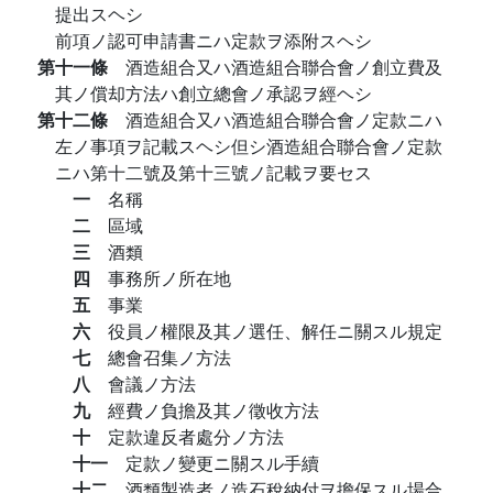
提出スヘシ
前項ノ認可申請書ニハ定款ヲ添附スヘシ
第十一條
酒造組合又ハ酒造組合聯合會ノ創立費及
其ノ償却方法ハ創立總會ノ承認ヲ經ヘシ
第十二條
酒造組合又ハ酒造組合聯合會ノ定款ニハ
左ノ事項ヲ記載スヘシ但シ酒造組合聯合會ノ定款
ニハ第十二號及第十三號ノ記載ヲ要セス
一
名稱
二
區域
三
酒類
四
事務所ノ所在地
五
事業
六
役員ノ權限及其ノ選任、解任ニ關スル規定
七
總會召集ノ方法
八
會議ノ方法
九
經費ノ負擔及其ノ徵收方法
十
定款違反者處分ノ方法
十一
定款ノ變更ニ關スル手續
十二
酒類製造者ノ造石稅納付ヲ擔保スル場合