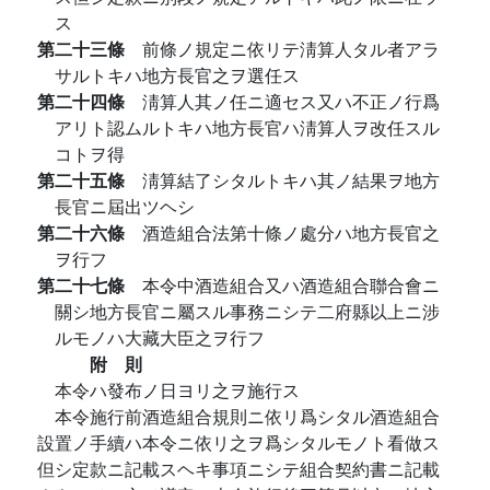
ス
第二十三條
前條ノ規定ニ依リテ淸算人タル者アラ
サルトキハ地方長官之ヲ選任ス
第二十四條
淸算人其ノ任ニ適セス又ハ不正ノ行爲
アリト認ムルトキハ地方長官ハ淸算人ヲ改任スル
コトヲ得
第二十五條
淸算結了シタルトキハ其ノ結果ヲ地方
長官ニ屆出ツヘシ
第二十六條
酒造組合法第十條ノ處分ハ地方長官之
ヲ行フ
第二十七條
本令中酒造組合又ハ酒造組合聯合會ニ
關シ地方長官ニ屬スル事務ニシテ二府縣以上ニ涉
ルモノハ大藏大臣之ヲ行フ
附 則
本令ハ發布ノ日ヨリ之ヲ施行ス
本令施行前酒造組合規則ニ依リ爲シタル酒造組合
設置ノ手續ハ本令ニ依リ之ヲ爲シタルモノト看做ス
但シ定款ニ記載スヘキ事項ニシテ組合契約書ニ記載