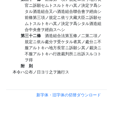
官ニ訴願セムトスルトキハ其ノ決定ヲ爲シ
タル酒造組合又ハ酒造組合聯合會ヲ經由シ
前條第三項ノ規定ニ依リ大藏大臣ニ訴願セ
ムトスルトキハ其ノ決定ヲ爲シタル酒造組
合中央會ヲ經由スヘシ
第三十二條
酒造組合法第五條ノ二第二項ノ
規定ニ依ル處分ヲ受ケタル者其ノ處分ニ不
服アルトキハ地方長官ニ訴願シ其ノ裁決ニ
不服アルトキハ行政裁判所ニ出訴スルコト
ヲ得
附 則
本令ハ公布ノ日ヨリ之ヲ施行ス
新字体・旧字体の切替
ダウンロード