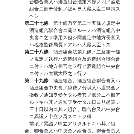
合聯合會又ハ酒造組合法第六條ノ四ノ酒造
組合ニ於テ發起ノ認可ヲ大藏大臣ニ申請ス
ヘシ
第二十七條
第十條乃至第二十五條ノ規定中
酒造組合聯合會ニ關スルモノハ酒造組合中
央會ニ之ヲ準用ス但シ同規定中地方長官又
ハ稅務監督局長トアルハ大藏大臣トス
第二十八條
酒造組合法第九條ノ二及第十條
ノ規定ノ執行ハ酒造組合及酒造組合聯合會
ニ付テハ地方長官之ヲ行ヒ酒造組合中央會
ニ付テハ大藏大臣之ヲ行フ
第二十九條
酒造組合、酒造組合聯合會又ハ
酒造組合中央會ノ經費ノ分賦又ハ過怠金ノ
徵收ノ通知ヲ受ケタル者其ノ處分ニ不服ア
ルトキハ其ノ通知ヲ受ケタル日ヨリ起算シ
三十日以內ニ其ノ組合、聯合會又ハ中央會
ニ異議ノ申立ヲ爲スコトヲ得
前項ノ異議ノ申立アリタルトキハ其ノ組
合、聯合會又ハ中央會ノ組合長、聯合會長又