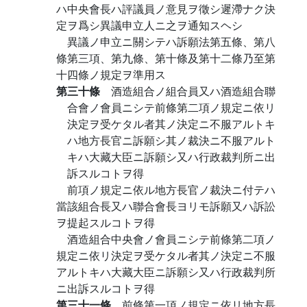
ハ中央會長ハ評議員ノ意見ヲ徵シ遲滯ナク決
定ヲ爲シ異議申立人ニ之ヲ通知スヘシ
異議ノ申立ニ關シテハ訴願法第五條、第八
條第三項、第九條、第十條及第十二條乃至第
十四條ノ規定ヲ準用ス
第三十條
酒造組合ノ組合員又ハ酒造組合聯
合會ノ會員ニシテ前條第二項ノ規定ニ依リ
決定ヲ受ケタル者其ノ決定ニ不服アルトキ
ハ地方長官ニ訴願シ其ノ裁決ニ不服アルト
キハ大藏大臣ニ訴願シ又ハ行政裁判所ニ出
訴スルコトヲ得
前項ノ規定ニ依ル地方長官ノ裁決ニ付テハ
當該組合長又ハ聯合會長ヨリモ訴願又ハ訴訟
ヲ提起スルコトヲ得
酒造組合中央會ノ會員ニシテ前條第二項ノ
規定ニ依リ決定ヲ受ケタル者其ノ決定ニ不服
アルトキハ大藏大臣ニ訴願シ又ハ行政裁判所
ニ出訴スルコトヲ得
第三十一條
前條第一項ノ規定ニ依リ地方長