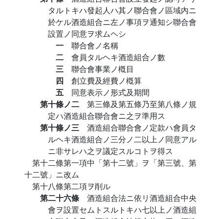
タルトキハ發起人ハ其ノ聯合會ノ區域內ニ
於ケル酒造組合ニ左ノ事項ヲ通知シ聯合會
設置ノ同意ヲ求ムヘシ
一
聯合會ノ名稱
二
會員タルヘキ酒造組合ノ數
三
聯合會事業ノ槪目
四
創立費及經費ノ槪算
五
同意表示ノ形式及期間
第十條ノ二
第三條及第五條乃至第八條ノ規
定ハ酒造組合聯合會ニ之ヲ準用ス
第十條ノ三
酒造組合聯合會ノ定款ハ會員タ
ルヘキ酒造組合ノ三分ノ二以上ノ同意アル
ニ非サレハ之ヲ議定スルコトヲ得ス
第十二條第一項中「第十二號」ヲ「第三號、第
十二號」ニ改ム
第十八條第二項ヲ削ル
第二十六條
酒造組合法ニ依リ酒造組合中央
會ヲ設置セムトスルトキハ七以上ノ酒造組