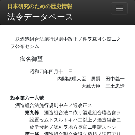
日本研究のための歴史情報
法令データベース
朕酒造組合法施行規則中改正ノ件ヲ裁可シ玆ニ之
ヲ公布セシム
御名御璽
昭和四年四月十二日
內閣總理大臣 男爵 田中義一
大藏大臣 三土忠造
勅令第六十六號
酒造組合法施行規則中左ノ通改正ス
第九條
酒造組合法ニ依リ酒造組合聯合會ヲ
設置セムトスルトキハ二以上ノ酒造組合ニ
於テ發起ノ認可ヲ地方長官ニ申請スヘシ
第十條
酒造組合聯合會設立發起ノ認可アリ