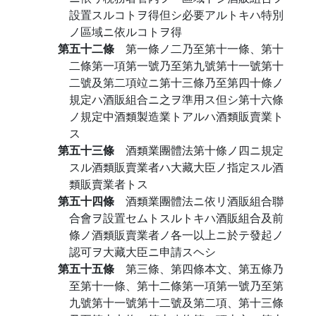
設置スルコトヲ得但シ必要アルトキハ特別
ノ區域ニ依ルコトヲ得
第五十二條
第一條ノ二乃至第十一條、第十
二條第一項第一號乃至第九號第十一號第十
二號及第二項竝ニ第十三條乃至第四十條ノ
規定ハ酒販組合ニ之ヲ準用ス但シ第十六條
ノ規定中酒類製造業トアルハ酒類販賣業ト
ス
第五十三條
酒類業團體法第十條ノ四ニ規定
スル酒類販賣業者ハ大藏大臣ノ指定スル酒
類販賣業者トス
第五十四條
酒類業團體法ニ依リ酒販組合聯
合會ヲ設置セムトスルトキハ酒販組合及前
條ノ酒類販賣業者ノ各一以上ニ於テ發起ノ
認可ヲ大藏大臣ニ申請スヘシ
第五十五條
第三條、第四條本文、第五條乃
至第十一條、第十二條第一項第一號乃至第
九號第十一號第十二號及第二項、第十三條