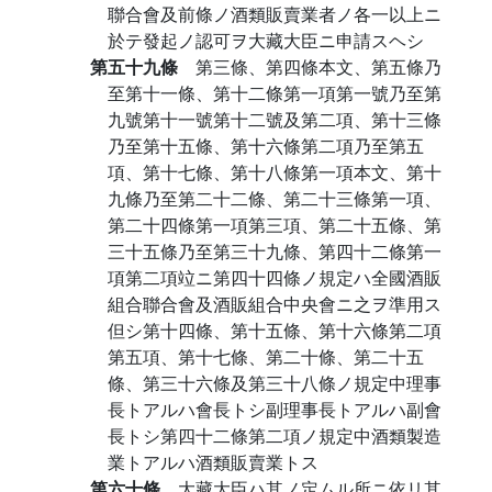
聯合會及前條ノ酒類販賣業者ノ各一以上ニ
於テ發起ノ認可ヲ大藏大臣ニ申請スヘシ
第五十九條
第三條、第四條本文、第五條乃
至第十一條、第十二條第一項第一號乃至第
九號第十一號第十二號及第二項、第十三條
乃至第十五條、第十六條第二項乃至第五
項、第十七條、第十八條第一項本文、第十
九條乃至第二十二條、第二十三條第一項、
第二十四條第一項第三項、第二十五條、第
三十五條乃至第三十九條、第四十二條第一
項第二項竝ニ第四十四條ノ規定ハ全國酒販
組合聯合會及酒販組合中央會ニ之ヲ準用ス
但シ第十四條、第十五條、第十六條第二項
第五項、第十七條、第二十條、第二十五
條、第三十六條及第三十八條ノ規定中理事
長トアルハ會長トシ副理事長トアルハ副會
長トシ第四十二條第二項ノ規定中酒類製造
業トアルハ酒類販賣業トス
第六十條
大藏大臣ハ其ノ定ムル所ニ依リ其