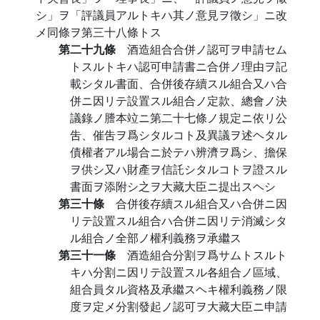
シ」ヲ「評議員アルトキハ其ノ意見ヲ徵シ」ニ改
メ同條ヲ第三十八條トス
第二十九條
酒造組合合併ノ認可ヲ申請セム
トスルトキハ認可申請書ニ合併ノ理由ヲ記
載シタル書面、合併後存續スル組合又ハ合
併ニ因リテ設置スル組合ノ定款、總會ノ決
議錄ノ謄本竝ニ第二十七條ノ規定ニ依リ公
吿、催吿ヲ爲シタルコト及異議ヲ述ヘタル
債權者アル場合ニ於テハ辨濟ヲ爲シ、擔保
ヲ供シ又ハ財產ヲ信託シタルコトヲ證スル
書面ヲ添附シ之ヲ大藏大臣ニ提出スヘシ
第三十條
合併後存續スル組合又ハ合併ニ因
リテ設置スル組合ハ合併ニ因リテ消滅シタ
ル組合ノ全部ノ權利義務ヲ承繼ス
第三十一條
酒造組合分割ヲ爲サムトスルト
キハ分割ニ因リテ設置スル各組合ノ區域、
組合員タル資格及承繼スヘキ權利義務ノ限
度ヲ定メ分割發起ノ認可ヲ大藏大臣ニ申請