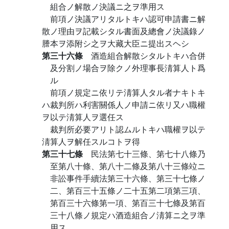
組合ノ解散ノ決議ニ之ヲ準用ス
前項ノ決議アリタルトキハ認可申請書ニ解
散ノ理由ヲ記載シタル書面及總會ノ決議錄ノ
謄本ヲ添附シ之ヲ大藏大臣ニ提出スヘシ
第三十六條
酒造組合解散シタルトキハ合併
及分割ノ場合ヲ除クノ外理事長淸算人ト爲
ル
前項ノ規定ニ依リテ淸算人タル者ナキトキ
ハ裁判所ハ利害關係人ノ申請ニ依リ又ハ職權
ヲ以テ淸算人ヲ選任ス
裁判所必要アリト認ムルトキハ職權ヲ以テ
淸算人ヲ解任スルコトヲ得
第三十七條
民法第七十三條、第七十八條乃
至第八十條、第八十二條及第八十三條竝ニ
非訟事件手續法第三十六條、第三十七條ノ
二、第百三十五條ノ二十五第二項第三項、
第百三十六條第一項、第百三十七條及第百
三十八條ノ規定ハ酒造組合ノ淸算ニ之ヲ準
用ス