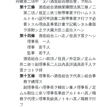
同條第二項中「又ハ酒造組合聯合會」ヲ削ル
第十三條
酒造組合酒類業團體法第三條ノ二
第二項ノ規定ニ依リ附帶事業ヲ行ハムトス
ルトキハ認可申請書ニ附帶事業ヲ行フヲ必
要トスル理由及事業計畫ヲ記載シタル書面
ヲ添附シ之ヲ大藏大臣ニ提出スヘシ
第十四條
酒造組合ニハ左ノ役員ヲ置クヘシ
理事長 一人
理事 若干人
監事 若干人
酒造組合ニハ前項ノ役員ノ外定款ノ定ムル
所ニ依リ副理事長二人以內及評議員若干人ヲ
置クコトヲ得
第十五條
理事長ハ酒造組合ヲ代表シ組合事
務ヲ總理ス
副理事長ハ理事長ヲ輔佐シ豫メ理事長ノ定
ムル順位ニ依リ理事長事故アルトキハ其ノ職
務ヲ代理シ理事長缺員ノトキハ其ノ職務ヲ行
フ