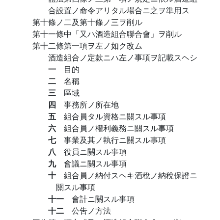
合設置ノ命令アリタル場合ニ之ヲ準用ス
第十條ノ二及第十條ノ三ヲ削ル
第十一條中「又ハ酒造組合聯合會」ヲ削ル
第十二條第一項ヲ左ノ如ク改ム
酒造組合ノ定款ニハ左ノ事項ヲ記載スヘシ
一
目的
二
名稱
三
區域
四
事務所ノ所在地
五
組合員タル資格ニ關スル事項
六
組合員ノ權利義務ニ關スル事項
七
事業及其ノ執行ニ關スル事項
八
役員ニ關スル事項
九
會議ニ關スル事項
十
組合員ノ納付スヘキ酒稅ノ納稅保證ニ
關スル事項
十一
會計ニ關スル事項
十二
公吿ノ方法