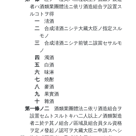
者ハ酒類業團體法ニ依リ酒造組合ヲ設置ス
ルコトヲ得
一
淸酒
二
合成淸酒ニシテ大藏大臣ノ指定スル
モノ
三
合成淸酒ニシテ前號ニ該當セサルモ
ノ
四
濁酒
五
白酒
六
味淋
七
燒酎
八
麥酒
九
果實酒
十
雜酒
第一條ノ二
酒類業團體法ニ依リ酒造組合ヲ
設置セムトスルトキハ二人以上ノ酒類製造
者ニ於テ其ノ組合ノ區域及組合員タル資格
ヲ定メ發起ノ認可ヲ大藏大臣ニ申請スヘシ