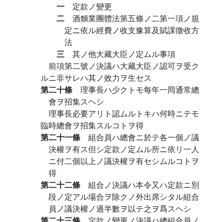
一
定款ノ變更
二
酒類業團體法第五條ノ二第一項ノ規
定ニ依ル經費ノ收支豫算及賦課徵收方
法
三
其ノ他大藏大臣ノ定ムル事項
前項第二號ノ決議ハ大藏大臣ノ認可ヲ受ク
ルニ非サレハ其ノ效力ヲ生セス
第二十條
理事長ハ少クトモ每年一囘通常總
會ヲ招集スヘシ
理事長必要アリト認ムルトキハ何時ニテモ
臨時總會ヲ招集スルコトヲ得
第二十一條
組合員ハ總會ニ於テ各一個ノ議
決權ヲ有ス但シ定款ノ定ムル所ニ依リ一人
ニ付二個以上ノ議決權ヲ有セシムルコトヲ
得
第二十二條
組合ノ決議ハ本令又ハ定款ニ別
段ノ定アル場合ヲ除クノ外出席シタル組合
員ノ議決權ノ過半數ヲ以テ之ヲ爲スヘシ
第二十三條
定款ノ變更ノ決議ハ總組合員ノ