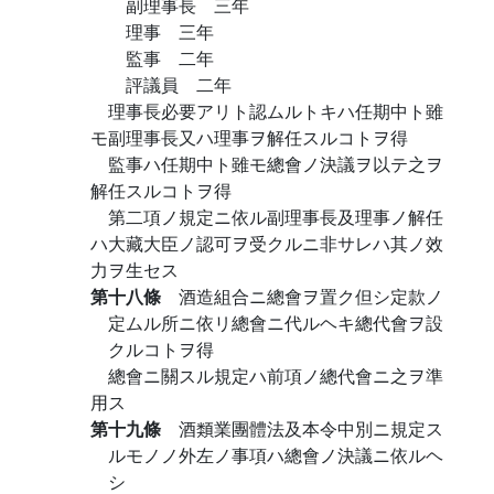
副理事長 三年
理事 三年
監事 二年
評議員 二年
理事長必要アリト認ムルトキハ任期中ト雖
モ副理事長又ハ理事ヲ解任スルコトヲ得
監事ハ任期中ト雖モ總會ノ決議ヲ以テ之ヲ
解任スルコトヲ得
第二項ノ規定ニ依ル副理事長及理事ノ解任
ハ大藏大臣ノ認可ヲ受クルニ非サレハ其ノ效
力ヲ生セス
第十八條
酒造組合ニ總會ヲ置ク但シ定款ノ
定ムル所ニ依リ總會ニ代ルヘキ總代會ヲ設
クルコトヲ得
總會ニ關スル規定ハ前項ノ總代會ニ之ヲ準
用ス
第十九條
酒類業團體法及本令中別ニ規定ス
ルモノノ外左ノ事項ハ總會ノ決議ニ依ルヘ
シ