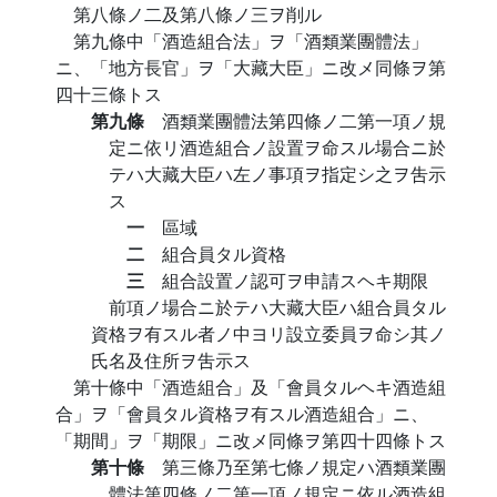
第八條ノ二及第八條ノ三ヲ削ル
第九條中「酒造組合法」ヲ「酒類業團體法」
ニ、「地方長官」ヲ「大藏大臣」ニ改メ同條ヲ第
四十三條トス
第九條
酒類業團體法第四條ノ二第一項ノ規
定ニ依リ酒造組合ノ設置ヲ命スル場合ニ於
テハ大藏大臣ハ左ノ事項ヲ指定シ之ヲ吿示
ス
一
區域
二
組合員タル資格
三
組合設置ノ認可ヲ申請スヘキ期限
前項ノ場合ニ於テハ大藏大臣ハ組合員タル
資格ヲ有スル者ノ中ヨリ設立委員ヲ命シ其ノ
氏名及住所ヲ吿示ス
第十條中「酒造組合」及「會員タルヘキ酒造組
合」ヲ「會員タル資格ヲ有スル酒造組合」ニ、
「期間」ヲ「期限」ニ改メ同條ヲ第四十四條トス
第十條
第三條乃至第七條ノ規定ハ酒類業團
體法第四條ノ二第一項ノ規定ニ依ル酒造組