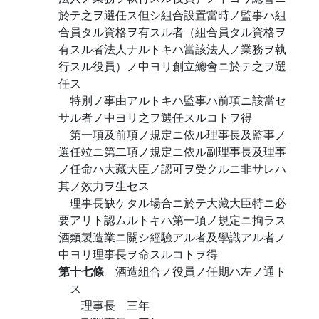
於テ之ヲ選任ス但シ組合設置當時ノ監事ハ組
合員タル資格ヲ有スル者（組合員タル資格ヲ
有スル者法人ナルトキハ當該法人ノ業務ヲ執
行スル役員）ノ中ヨリ創立總會ニ於テ之ヲ選
任ス
特別ノ事由アルトキハ監事ハ前項ニ該當セ
サル者ノ中ヨリ之ヲ選任スルコトヲ得
第一項及前項ノ規定ニ依ル理事長及監事ノ
選任竝ニ第二項ノ規定ニ依ル副理事長及理事
ノ任命ハ大藏大臣ノ認可ヲ受クルニ非サレハ
其ノ效力ヲ生セス
理事長缺ケタル場合ニ於テ大藏大臣特ニ必
要アリト認ムルトキハ第一項ノ規定ニ拘ラス
酒類製造業ニ關シ經驗アル者及學識アル者ノ
中ヨリ理事長ヲ命スルコトヲ得
第十七條
酒造組合ノ役員ノ任期ハ左ノ通ト
ス
理事長 三年