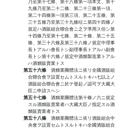
乃至第十七條、第十八條第一項本文、第十
九條乃至第二十二條、第二十三條第一項、
第二十四條第一項第三項、第二十五條、第
三十五條乃至第三十九條竝ニ第四十四條ノ
規定ハ酒販組合聯合會ニ之ヲ準用ス但シ第
十四條乃至第十七條、第二十條、第二十五
條、第三十六條及第三十八條ノ規定中理事
長トアルハ會長トシ副理事長トアルハ副會
長トシ第十六條ノ規定中酒類製造業トアル
ハ酒類販賣業トス
第五十六條
酒類業團體法ニ依リ全國酒販組
合聯合會ヲ設置セムトスルトキハ七以上ノ
酒販組合聯合會ニ於テ發起ノ認可ヲ大藏大
臣ニ申請スヘシ
第五十七條
酒類業團體法第十條ノ六ニ規定
スル酒類販賣業者ハ大藏大臣ノ指定スル酒
類販賣業者トス
第五十八條
酒類業團體法ニ依リ酒販組合中
央會ヲ設置セムトスルトキハ全國酒販組合