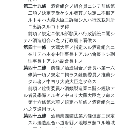
第三十九條
酒造組合ノ組合員ニシテ前條第
二項ノ決定ヲ受ケタル者其ノ決定ニ不服ア
ルトキハ大藏大臣ニ訴願シ又ハ行政裁判所
ニ出訴スルコトヲ得
前項ノ規定ニ依ル訴願又ハ行政訴訟ニ關シ
テハ酒造組合ハ之ヲ行政廳ト看做ス
第四十一條
大藏大臣ノ指定スル酒造組合ニ
在リテハ本令中理事長トアルハ會長トシ副
理事長トアルハ副會長トス
第四十二條
前條ノ酒造組合ノ會長ハ第十六
條第一項ノ規定ニ拘ラス銓衡委員ノ推薦シ
タル者ノ中ヨリ大藏大臣之ヲ命ス
前項ノ銓衡委員ハ酒類製造業ニ關シ經驗ア
ル者及學識アル者ノ中ヨリ大藏大臣之ヲ命ス
第十六條第六項ノ規定ハ前條ノ酒造組合ニ
ハ之ヲ適用セス
第四十五條
酒類業團體法第六條但書ニ規定
スル酒造組合ハ道府縣ノ地域ヲ超ユル地域