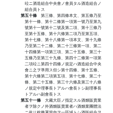
竝ニ酒造組合中央會ノ會員タル酒造組合ノ
組合員トス
第五十條
第三條、第四條本文、第五條乃至
第十一條、第十二條第一項第一號乃至第九
號第十一號第十二號及第二項、第十三條乃
至第十五條、第十六條第二項乃至第五項、
第十七條、第十八條第一項本文、第十九條
乃至第二十二條、第二十三條第一項、第二
十四條第一項第三項、第二十五條、第三十
五條乃至第三十九條、第四十二條第一項第
二項竝ニ第四十四條ノ規定ハ酒造組合中央
會ニ之ヲ準用ス但シ第十四條、第十五條、
第十六條第二項第五項、第十七條、第二十
條、第二十五條、第三十六條及第三十八條
ノ規定中理事長トアルハ會長トシ副理事長
トアルハ副會長トス
第五十一條
大藏大臣ノ指定スル酒類販賣業
者ヲ除クノ外酒類販賣業者ハ酒類業團體法
ニ依リ稅務署管內ヲ一區域トシ酒販組合ヲ