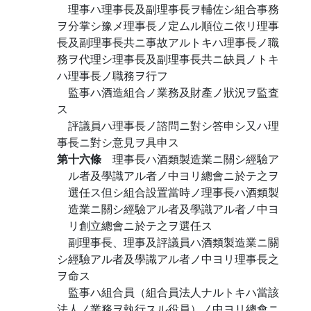
理事ハ理事長及副理事長ヲ輔佐シ組合事務
ヲ分掌シ豫メ理事長ノ定ムル順位ニ依リ理事
長及副理事長共ニ事故アルトキハ理事長ノ職
務ヲ代理シ理事長及副理事長共ニ缺員ノトキ
ハ理事長ノ職務ヲ行フ
監事ハ酒造組合ノ業務及財產ノ狀況ヲ監査
ス
評議員ハ理事長ノ諮問ニ對シ答申シ又ハ理
事長ニ對シ意見ヲ具申ス
第十六條
理事長ハ酒類製造業ニ關シ經驗ア
ル者及學識アル者ノ中ヨリ總會ニ於テ之ヲ
選任ス但シ組合設置當時ノ理事長ハ酒類製
造業ニ關シ經驗アル者及學識アル者ノ中ヨ
リ創立總會ニ於テ之ヲ選任ス
副理事長、理事及評議員ハ酒類製造業ニ關
シ經驗アル者及學識アル者ノ中ヨリ理事長之
ヲ命ス
監事ハ組合員（組合員法人ナルトキハ當該
法人ノ業務ヲ執行スル役員）ノ中ヨリ總會ニ