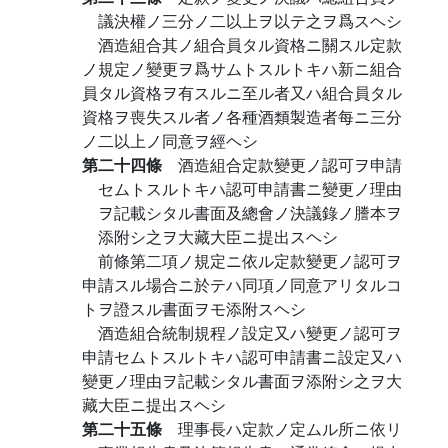
議決權ノ三分ノ二以上ヲ以テ之ヲ爲スヘシ
酒造組合其ノ組合員タル資格ニ關スル定款
ノ規定ノ變更ヲ爲サムトスルトキハ新ニ組合
員タル資格ヲ有スルニ至ル者又ハ組合員タル
資格ヲ喪失スル者ノ各種酒類製造者每ニ三分
ノ二以上ノ同意ヲ經ヘシ
第二十四條
酒造組合定款變更ノ認可ヲ申請
セムトスルトキハ認可申請書ニ變更ノ理由
ヲ記載シタル書面及總會ノ決議錄ノ謄本ヲ
添附シ之ヲ大藏大臣ニ提出スヘシ
前條第二項ノ規定ニ依ル定款變更ノ認可ヲ
申請スル場合ニ於テハ同項ノ同意アリタルコ
トヲ證スル書面ヲモ添附スヘシ
酒造組合統制規程ノ設定又ハ變更ノ認可ヲ
申請セムトスルトキハ認可申請書ニ設定又ハ
變更ノ理由ヲ記載シタル書面ヲ添附シ之ヲ大
藏大臣ニ提出スヘシ
第二十五條
理事長ハ定款ノ定ムル所ニ依リ