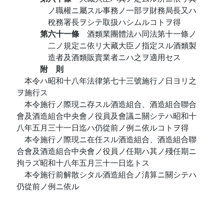
ノ職權ニ屬スル事務ノ一部ヲ財務局長又ハ
稅務署長ヲシテ取扱ハシムルコトヲ得
第六十一條
酒類業團體法ハ同法第十一條ノ
二ノ規定ニ依リ大藏大臣ノ指定スル酒類製
造者及酒類販賣業者ニハ之ヲ適用セス
附 則
本令ハ昭和十八年法律第七十三號施行ノ日ヨリ之
ヲ施行ス
本令施行ノ際現ニ存スル酒造組合、酒造組合聯合
會及酒造組合中央會ノ役員及會議ニ關シテハ昭和十
八年五月三十一日迄ハ仍從前ノ例ニ依ルコトヲ得
本令施行ノ際現ニ在任スル酒造組合、酒造組合聯
合會及酒造組合中央會ノ役員ノ任期ハ其ノ殘任期ニ
拘ラズ昭和十八年五月三十一日迄トス
本令施行前解散シタル酒造組合ノ淸算ニ關シテハ
仍從前ノ例ニ依ル