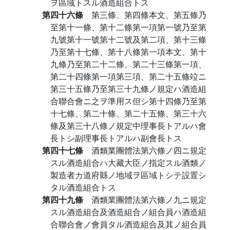
ヲ區域トスル酒造組合トス
第四十六條
第三條、第四條本文、第五條乃
至第十一條、第十二條第一項第一號乃至第
九號第十一號第十二號及第二項、第十三條
乃至第十七條、第十八條第一項本文、第十
九條乃至第二十二條、第二十三條第一項、
第二十四條第一項第三項、第二十五條竝ニ
第三十五條乃至第三十九條ノ規定ハ酒造組
合聯合會ニ之ヲ準用ス但シ第十四條乃至第
十七條、第二十條、第二十五條、第三十六
條及第三十八條ノ規定中理事長トアルハ會
長トシ副理事長トアルハ副會長トス
第四十七條
酒類業團體法第六條ノ四ニ規定
スル酒造組合ハ大藏大臣ノ指定スル酒類ノ
製造者カ道府縣ノ地域ヲ區域トシテ設置シ
タル酒造組合トス
第四十九條
酒類業團體法第六條ノ九ニ規定
スル酒造組合及酒造組合ノ組合員ハ酒造組
合聯合會ノ會員タル酒造組合及其ノ組合員