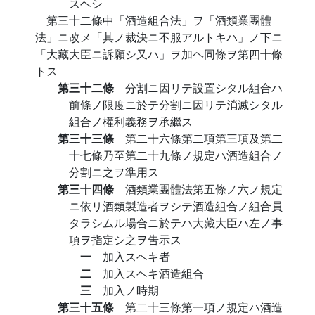
スヘシ
第三十二條中「酒造組合法」ヲ「酒類業團體
法」ニ改メ「其ノ裁決ニ不服アルトキハ」ノ下ニ
「大藏大臣ニ訴願シ又ハ」ヲ加ヘ同條ヲ第四十條
トス
第三十二條
分割ニ因リテ設置シタル組合ハ
前條ノ限度ニ於テ分割ニ因リテ消滅シタル
組合ノ權利義務ヲ承繼ス
第三十三條
第二十六條第二項第三項及第二
十七條乃至第二十九條ノ規定ハ酒造組合ノ
分割ニ之ヲ準用ス
第三十四條
酒類業團體法第五條ノ六ノ規定
ニ依リ酒類製造者ヲシテ酒造組合ノ組合員
タラシムル場合ニ於テハ大藏大臣ハ左ノ事
項ヲ指定シ之ヲ吿示ス
一
加入スヘキ者
二
加入スヘキ酒造組合
三
加入ノ時期
第三十五條
第二十三條第一項ノ規定ハ酒造