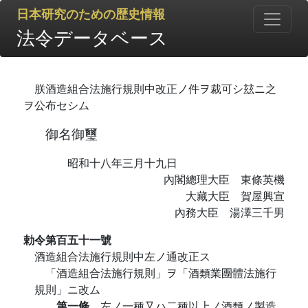
日本研究のための歴史情報
法令データベース
朕酒造組合法施行規則中改正ノ件ヲ裁可シ玆ニ之
ヲ公布セシム
御名御璽
昭和十八年三月十九日
內閣總理大臣 東條英機
大藏大臣 賀屋興宣
內務大臣 湯澤三千男
勅令第百五十一號
酒造組合法施行規則中左ノ通改正ス
「酒造組合法施行規則」ヲ「酒類業團體法施行
規則」ニ改ム
第一條
左ノ一種又ハ二種以上ノ酒類ノ製造