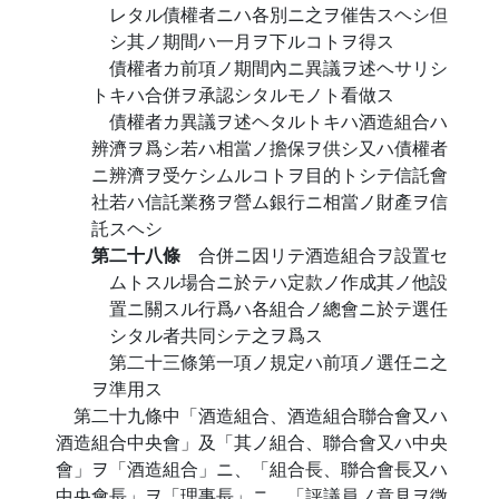
レタル債權者ニハ各別ニ之ヲ催吿スヘシ但
シ其ノ期間ハ一月ヲ下ルコトヲ得ス
債權者カ前項ノ期間內ニ異議ヲ述ヘサリシ
トキハ合併ヲ承認シタルモノト看做ス
債權者カ異議ヲ述ヘタルトキハ酒造組合ハ
辨濟ヲ爲シ若ハ相當ノ擔保ヲ供シ又ハ債權者
ニ辨濟ヲ受ケシムルコトヲ目的トシテ信託會
社若ハ信託業務ヲ營ム銀行ニ相當ノ財產ヲ信
託スヘシ
第二十八條
合併ニ因リテ酒造組合ヲ設置セ
ムトスル場合ニ於テハ定款ノ作成其ノ他設
置ニ關スル行爲ハ各組合ノ總會ニ於テ選任
シタル者共同シテ之ヲ爲ス
第二十三條第一項ノ規定ハ前項ノ選任ニ之
ヲ準用ス
第二十九條中「酒造組合、酒造組合聯合會又ハ
酒造組合中央會」及「其ノ組合、聯合會又ハ中央
會」ヲ「酒造組合」ニ、「組合長、聯合會長又ハ
中央會長」ヲ「理事長」ニ、「評議員ノ意見ヲ徵