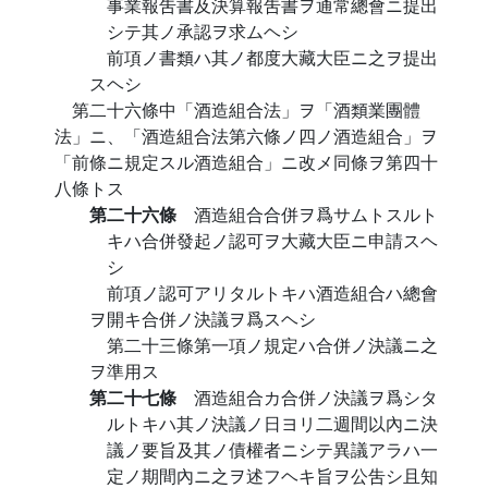
事業報吿書及決算報吿書ヲ通常總會ニ提出
シテ其ノ承認ヲ求ムヘシ
前項ノ書類ハ其ノ都度大藏大臣ニ之ヲ提出
スヘシ
第二十六條中「酒造組合法」ヲ「酒類業團體
法」ニ、「酒造組合法第六條ノ四ノ酒造組合」ヲ
「前條ニ規定スル酒造組合」ニ改メ同條ヲ第四十
八條トス
第二十六條
酒造組合合併ヲ爲サムトスルト
キハ合併發起ノ認可ヲ大藏大臣ニ申請スヘ
シ
前項ノ認可アリタルトキハ酒造組合ハ總會
ヲ開キ合併ノ決議ヲ爲スヘシ
第二十三條第一項ノ規定ハ合併ノ決議ニ之
ヲ準用ス
第二十七條
酒造組合カ合併ノ決議ヲ爲シタ
ルトキハ其ノ決議ノ日ヨリ二週間以內ニ決
議ノ要旨及其ノ債權者ニシテ異議アラハ一
定ノ期間內ニ之ヲ述フヘキ旨ヲ公吿シ且知