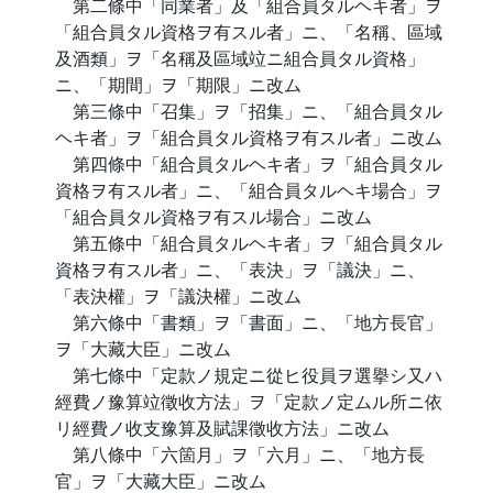
第二條中「同業者」及「組合員タルヘキ者」ヲ
「組合員タル資格ヲ有スル者」ニ、「名稱、區域
及酒類」ヲ「名稱及區域竝ニ組合員タル資格」
ニ、「期間」ヲ「期限」ニ改ム
第三條中「召集」ヲ「招集」ニ、「組合員タル
ヘキ者」ヲ「組合員タル資格ヲ有スル者」ニ改ム
第四條中「組合員タルヘキ者」ヲ「組合員タル
資格ヲ有スル者」ニ、「組合員タルヘキ場合」ヲ
「組合員タル資格ヲ有スル場合」ニ改ム
第五條中「組合員タルヘキ者」ヲ「組合員タル
資格ヲ有スル者」ニ、「表決」ヲ「議決」ニ、
「表決權」ヲ「議決權」ニ改ム
第六條中「書類」ヲ「書面」ニ、「地方長官」
ヲ「大藏大臣」ニ改ム
第七條中「定款ノ規定ニ從ヒ役員ヲ選擧シ又ハ
經費ノ豫算竝徵收方法」ヲ「定款ノ定ムル所ニ依
リ經費ノ收支豫算及賦課徵收方法」ニ改ム
第八條中「六箇月」ヲ「六月」ニ、「地方長
官」ヲ「大藏大臣」ニ改ム