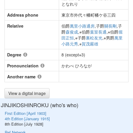
となれり
Address phone
東京市外代々幡町幡ケ谷三四
Relative
伯爵
萬里小路通房
,子爵
關長剛
,子
爵
森俊成
,※伯爵
葉室長通
,※伯爵
堀
田正恒
,※子爵
裏松友光
,※男爵
萬里
小路元秀
,※
賀茂嚴雄
Degree
8 (except※3)
Pronounciation
かわべ ひろなが
Another name
View a digital image
JINJIKOSHINROKU (who's who)
First Edition [April 1903]
4th Edition [January 1915]
8th Edition [July 1928]
Ref Network