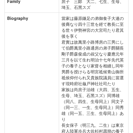
Family
庶子 三郞 大二、七生、生母、
埼玉、石黑スズ
Biography
當家は藤原鎌足の弟御食子大連の
後裔なり四十三世を經て教長に至
る世々伊勢神宮の大宮司たり君其
後を享く
君實は故萬里小路博房の三男にし
て伯爵萬里小路通房の弟子爵關長
剛子爵森俊成の叔父なり慶應元年
三月を以て生れ明治十七年先代英
子の養子となり家督を相續し同年
男爵を授けらる明宮祗候青山御所
祗侯仰付られ又貴族院議員に當選
す現時府社龜戸神社社司たり
家族は尚庶子治雄（大四、五生、
生母、埼玉、石黑スズ）同博雄
（同八、四生、生母同上）同文子
（同一三、一生、生母同上）同秀
雄（同一五、三生、生母同上）あ
り
長女保子（明三九、二生）は東京
府人陸軍步兵大佐杉村愿簡の養子