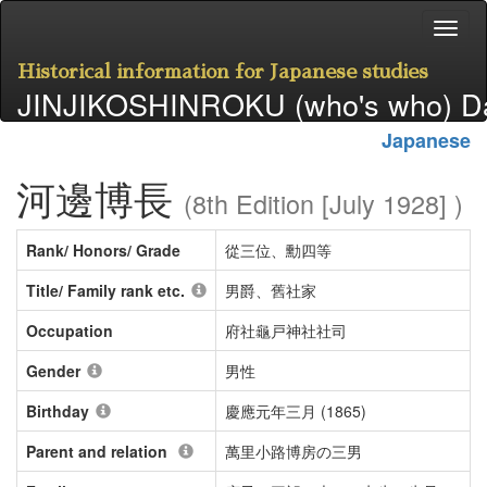
Historical information for Japanese studies
JINJIKOSHINROKU (who's who) D
Japanese
河邊博長
(8th Edition [July 1928] )
Rank/ Honors/ Grade
從三位、勳四等
Title/ Family rank etc.
男爵、舊社家
Occupation
府社龜戸神社社司
Gender
男性
Birthday
慶應元年三月 (1865)
Parent and relation
萬里小路博房の三男