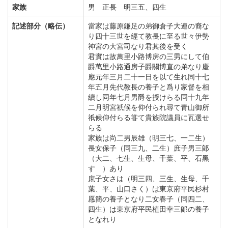
家族
男 正長 明三五、四生
記述部分（略伝）
當家は藤原鎌足の弟御倉子大連の裔な
り四十三世を經て教長に至る世々伊勢
神宮の大宮司なり君其後を受く
君實は故萬里小路博房の三男にして伯
爵萬里小路通房子爵關博直の弟なり慶
應元年三月二十一日を以て生れ同十七
年五月先代教長の養子と爲り家督を相
續し同年七月男爵を授けらる同十九年
二月明宮祇候を仰付られ尋て青山御所
祇候仰付らる甞て貴族院議員に瓦選せ
らる
家族は尚二男辰雄（明三七、一二生）
長女保子（同三九、二生）庶子男三郞
（大二、七生、生母、千葉、平、石黑
すゝ）あり
庶子女さは（明三四、三生、生母、千
葉、平、山口さく）は東京府平民杉村
愿簡の養子となり二女春子（同四二、
四生）は東京府平民植田幸三郞の養子
となれり