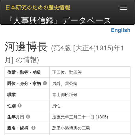
日本研究のための歴史情報
『人事興信録』データベース
English
河邊博長
(第4版 [大正4(1915)年1
月] の情報)
位階・勲等・功級
正四位、勳四等
爵位・身分・家柄
男爵、舊公卿
職業
青山御所祇候
性別
男性
生年月日
慶應元年三月二十一日 (1865)
親名・続柄
萬里小路博房の三男