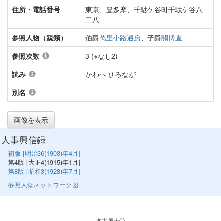
住所・電話番号
東京、豊多摩、千駄ケ谷町千駄ケ谷八
二八
参照人物（親類）
伯爵
萬里小路通房
、子爵
關博直
参照次数
3 (※なし2)
読み
かわべ ひろなが
別名
画像を表示
人事興信録
初版 [明治36(1903)年4月]
第4版 [大正4(1915)年1月]
第8版 [昭和3(1928)年7月]
参照人物ネットワーク図
名古屋大学