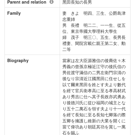
Parent and relation
黑田長知の長男
Family
妻 きよ 明四、三生、公爵島津
忠重姉
男 長禮 明二二、一一生、從五
位、東京帝國大學理科大學生
婦 茂子 明三〇、五生、長男長
禮妻、閑院宮載仁親王第二女、勳
二等
Biography
當家は左大臣源雅信の後裔佐々木
秀義の曾孫京極近江守の後氏信の
男佐渡守滿信の二男左衛門宗清の
後なり宗清近江國黑田に住せしを
以て爾來黑田を姓とす夫より數代
を經て官兵衛孝高に至る孝高材武
あり秀吉に仕へ其子長政亦武勇あ
り後德川氏に從ひ福岡の城主とな
り五十二萬石を領す夫より十一代
を經て長知に至る長知七卿落の際
五卿を擁護し維新の大業を開くに
當て偉功あり朝廷其功を賞し一萬
石を賜ふ