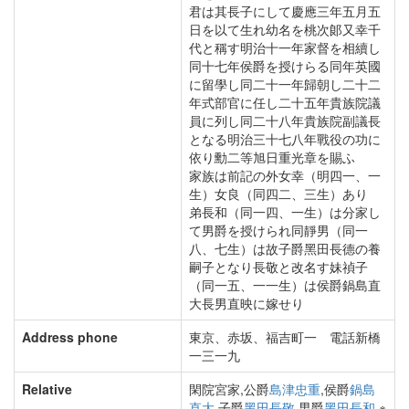
君は其長子にして慶應三年五月五
日を以て生れ幼名を桃次郞又幸千
代と稱す明治十一年家督を相續し
同十七年侯爵を授けらる同年英國
に留學し同二十一年歸朝し二十二
年式部官に任し二十五年貴族院議
員に列し同二十八年貴族院副議長
となる明治三十七八年戰役の功に
依り勳二等旭日重光章を賜ふ
家族は前記の外女幸（明四一、一
生）女良（同四二、三生）あり
弟長和（同一四、一生）は分家し
て男爵を授けられ同靜男（同一
八、七生）は故子爵黑田長德の養
嗣子となり長敬と改名す妹禎子
（同一五、一一生）は侯爵鍋島直
大長男直映に嫁せり
Address phone
東京、赤坂、福吉町一 電話新橋
一三一九
Relative
閑院宮家,公爵
島津忠重
,侯爵
鍋島
直大
,子爵
黑田長敬
,男爵
黑田長和
,※