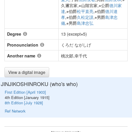
久邇宮家,※山階宮家,※公爵
德川家
達
,※伯爵
松平直亮
,※伯爵
德川達
孝
,※伯爵
久松定謨
,※男爵
島津忠
備
,※男爵
島津忠弘
Degree
13 (except※5)
Pronounciation
くろだ ながしげ
Another name
桃次郞,幸千代
View a digital image
JINJIKOSHINROKU (who's who)
First Edition [April 1903]
4th Edition [January 1915]
8th Edition [July 1928]
Ref Network