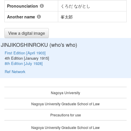
Pronounciation
くろだ ながとし
Another name
峯太郞
View a digital image
JINJIKOSHINROKU (who's who)
First Edition [April 1903]
4th Edition [January 1915]
8th Edition [July 1928]
Ref Network
Nagoya University
Nagoya University Graduate School of Law
Precautions for use
Nagoya University Graduate School of Law