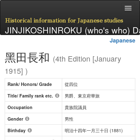
Historical information for Japanese studies
JINJIKOSHINROKU (who's who) D
Japanese
黑田長和
(4th Edition [January
1915] )
Rank/ Honors/ Grade
從四位
Title/ Family rank etc.
男爵、東京府華旅
Occupation
貴族院議員
Gender
男性
Birthday
明治十四年一月三十日 (1881)