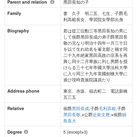
Parent and relation
黑田長知の子
Family
妻 久子 明二五、七生、子爵毛
利高範長女、學習院女學部出身
Biography
君は從三位勳三等黑田長知の男に
して侯爵黑田長成の弟子爵黑田長
敬の兄なり明治十四年一月三十日
を以て生れ幼名を峯太郞と稱す同
二十九年絶家黑田高政の宗系を再
興し同十二月華族に列し男爵を授
けらる三十七年帝國大學法科大學
に入り同三十九年英國劍橋大學に
遊ひ現時貴族院議員たり
Address phone
東京、赤坂、福吉町二 電話新橋
五三五
Relative
侯爵
黑田長成
,子爵
毛利高範
,子爵
黑田長敬
,※公爵
近衛文麿
,※侯爵
鍋
島直大
Degree
5 (except※3)