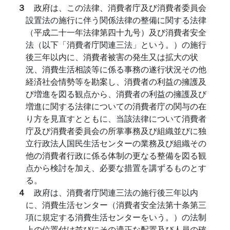
３
政府は、この法律、消費者庁及び消費者委員会
設置法の施行に伴う関係法律の整備に関する法律
（平成二十一年法律第四十九号）及び消費者安全
法（以下「消費者庁関連三法」という。）の施行
後三年以内に、消費者被害の発生又は拡大の状
況、消費生活相談等に係る事務の遂行状況その他
経済社会情勢等を勘案し、消費者の利益の擁護及
び増進を図る観点から、消費者の利益の擁護及び
増進に関する法律についての消費者庁の関与の在
り方を見直すとともに、当該法律について消費者
庁及び消費者委員会の所掌事務及び組織並びに独
立行政法人国民生活センターの業務及び組織その
他の消費者行政に係る体制の更なる整備を図る観
点から検討を加え、必要な措置を講ずるものとす
る。
４
政府は、消費者庁関連三法の施行後三年以内
に、消費生活センター（消費者安全法第十条第三
項に規定する消費生活センターをいう。）の法制
上の位置付け並びにその適正な配置及び人員の確