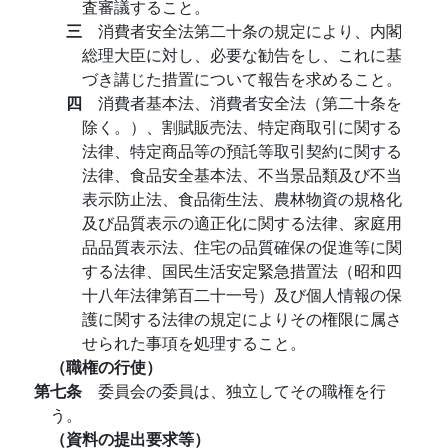
査審議すること。
三
消費者安全法第二十条の規定により、内閣
総理大臣に対し、必要な勧告をし、これに基
づき講じた措置について報告を求めること。
四
消費者基本法、消費者安全法（第二十条を
除く。）、割賦販売法、特定商取引に関する
法律、特定商品等の預託等取引契約に関する
法律、食品安全基本法、不当景品類及び不当
表示防止法、食品衛生法、農林物資の規格化
及び品質表示の適正化に関する法律、家庭用
品品質表示法、住宅の品質確保の促進等に関
する法律、国民生活安定緊急措置法（昭和四
十八年法律第百二十一号）及び個人情報の保
護に関する法律の規定によりその権限に属さ
せられた事項を処理すること。
（職権の行使）
第七条
委員会の委員は、独立してその職権を行
う。
（資料の提出要求等）