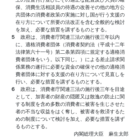
保、消費生活相談員の待遇の改善その他の地方公
共団体の消費者政策の実施に対し国が行う支援の
在り方について所要の法改正を含む全般的な検討
を加え、必要な措置を講ずるものとする。
５
政府は、消費者庁関連三法の施行後三年以内
に、適格消費者団体（消費者契約法（平成十二年
法律第六十一号）第二条第四項に規定する適格消
費者団体をいう。以下同じ。）による差止請求関
係業務の遂行に必要な資金の確保その他の適格消
費者団体に対する支援の在り方について見直しを
行い、必要な措置を講ずるものとする。
６
政府は、消費者庁関連三法の施行後三年を目途
として、加害者の財産の隠匿又は散逸の防止に関
する制度を含め多数の消費者に被害を生じさせた
者の不当な収益をはく奪し、被害者を救済するた
めの制度について検討を加え、必要な措置を講ず
るものとする。
内閣総理大臣 麻生太郎