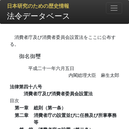
日本研究のための歴史情報
法令データベース
消費者庁及び消費者委員会設置法をここに公布す
る。
御名御璽
平成二十一年六月五日
内閣総理大臣 麻生太郎
法律第四十八号
消費者庁及び消費者委員会設置法
目次
第一章
総則（第一条）
第二章
消費者庁の設置並びに任務及び所掌事務
等