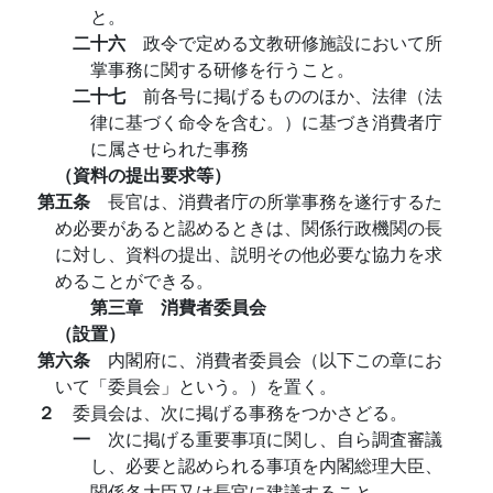
と。
二十六
政令で定める文教研修施設において所
掌事務に関する研修を行うこと。
二十七
前各号に掲げるもののほか、法律（法
律に基づく命令を含む。）に基づき消費者庁
に属させられた事務
（資料の提出要求等）
第五条
長官は、消費者庁の所掌事務を遂行するた
め必要があると認めるときは、関係行政機関の長
に対し、資料の提出、説明その他必要な協力を求
めることができる。
第三章 消費者委員会
（設置）
第六条
内閣府に、消費者委員会（以下この章にお
いて「委員会」という。）を置く。
２
委員会は、次に掲げる事務をつかさどる。
一
次に掲げる重要事項に関し、自ら調査審議
し、必要と認められる事項を内閣総理大臣、
関係各大臣又は長官に建議すること。