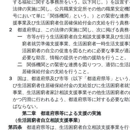
する福祉に関する事務所をいう。以下同じ。）を設置す
法律の実施に関し、公共職業安定所その他の職業安定機
号において単に「関係機関」という。）との緊密な連携
援事業及び生活困窮者住居確保給付金の支給を行う責務
２
都道府県は、この法律の実施に関し、次に掲げる責務
一
市等が行う生活困窮者自立相談支援事業及び生活
窮者就労準備支援事業、生活困窮者一時生活支援事
活困窮者の自立の促進を図るために必要な事業が適
必要な助言、情報の提供その他の援助を行うこと。
二
関係機関との緊密な連携を図りつつ、適切に生活
居確保給付金の支給を行うこと。
３
国は、都道府県及び市等（以下「都道府県等」という
び生活困窮者住居確保給付金の支給並びに生活困窮者就
事業、生活困窮者家計相談支援事業その他生活困窮者の
かつ円滑に行われるよう、都道府県等に対する必要な助
ばならない。
第二章 都道府県等による支援の実施
（生活困窮者自立相談支援事業）
第四条
都道府県等は、生活困窮者自立相談支援事業を行