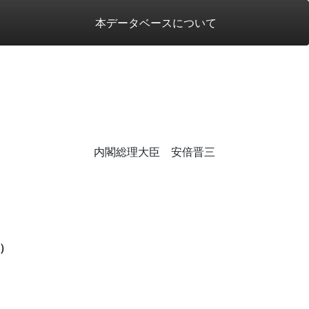
本データベースについて
内閣総理大臣 安倍晋三
）