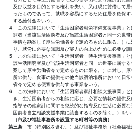
及び収益を目的とする権利を失い、又は現に賃借して居
ったものであって、就職を容易にするため住居を確保す
する給付金をいう。
４
この法律において「生活困窮者就労準備支援事業」と
窮者（当該生活困窮者及び当該生活困窮者と同一の世帯
事情を勘案して厚生労働省令で定めるものに限る。）に
り、就労に必要な知識及び能力の向上のために必要な訓
５
この法律において「生活困窮者一時生活支援事業」と
該生活困窮者及び当該生活困窮者と同一の世帯に属する
案して厚生労働省令で定めるものに限る。）に対し、厚
所の供与、食事の提供その他当該宿泊場所において日常
省令で定める便宜を供与する事業をいう。
６
この法律において「生活困窮者家計相談支援事業」と
き、生活困窮者からの相談に応じ、必要な情報の提供及
指導その他家計に関する継続的な指導及び生活に必要な
困窮者自立相談支援事業に該当するものを除く。）をい
（市及び福祉事務所を設置する町村等の責務）
第三条
市（特別区を含む。）及び福祉事務所（社会福祉