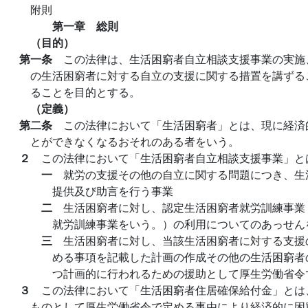
附則
第一章 総則
（目的）
第一条
この法律は、生活困窮者自立相談支援事業の実施
の生活困窮者に対する自立の支援に関する措置を講ずる
ることを目的とする。
（定義）
第二条
この法律において「生活困窮者」とは、現に経済
とができなくなるおそれのある者をいう。
２
この法律において「生活困窮者自立相談支援事業」と
一
就労の支援その他の自立に関する問題につき、生
提供及び助言を行う事業
二
生活困窮者に対し、認定生活困窮者就労訓練事業
就労訓練事業をいう。）の利用についてのあっせん
三
生活困窮者に対し、当該生活困窮者に対する支援
める事項を記載した計画の作成その他の生活困窮者
つ計画的に行われるための援助として厚生労働省令
３
この法律において「生活困窮者住居確保給付金」とは
ものとして厚生労働省令で定める事由により経済的に困