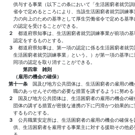
供与する事業（以下この条において「生活困窮者就労訓
省令で定めるところにより、当該生活困窮者就労訓練事
力の向上のための基準として厚生労働省令で定める基準
の認定を受けることができる。
２
都道府県知事は、生活困窮者就労訓練事業が前項の基
認定をするものとする。
３
都道府県知事は、第一項の認定に係る生活困窮者就労
生活困窮者就労訓練事業」という。）が第一項の基準に
同項の認定を取り消すことができる。
第四章 雑則
（雇用の機会の確保）
第十一条
国及び地方公共団体は、生活困窮者の雇用の機
職のあっせんその他の必要な措置を講ずるように努める
２
国及び地方公共団体は、生活困窮者の雇用の機会の確
団体の講ずる措置が密接な連携の下に円滑かつ効果的に
するものとする。
３
公共職業安定所は、生活困窮者の雇用の機会の確保を
供、生活困窮者を雇用する事業主に対する援助その他必
る。