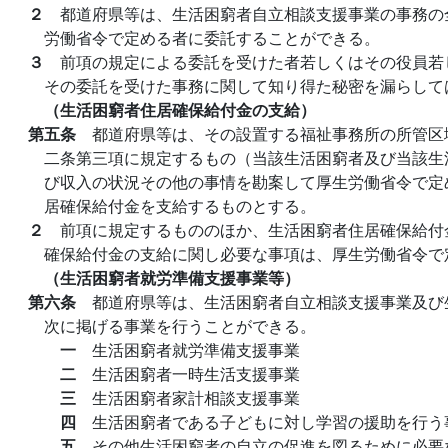
２
都道府県等は、生活困窮者自立相談支援事業の事務の
労働省令で定める者に委託することができる。
３
前項の規定による委託を受けた者若しくはその役員若
その委託を受けた事務に関して知り得た秘密を漏らして
（生活困窮者住居確保給付金の支給）
第五条
都道府県等は、その設置する福祉事務所の所管区
二条第三項に規定するもの（当該生活困窮者及び当該生
び収入の状況その他の事情を勘案して厚生労働省令で定
居確保給付金を支給するものとする。
２
前項に規定するもののほか、生活困窮者住居確保給付
確保給付金の支給に関し必要な事項は、厚生労働省令で
（生活困窮者就労準備支援事業等）
第六条
都道府県等は、生活困窮者自立相談支援事業及び
次に掲げる事業を行うことができる。
一
生活困窮者就労準備支援事業
二
生活困窮者一時生活支援事業
三
生活困窮者家計相談支援事業
四
生活困窮者である子どもに対し学習の援助を行う
五
その他生活困窮者の自立の促進を図るために必要