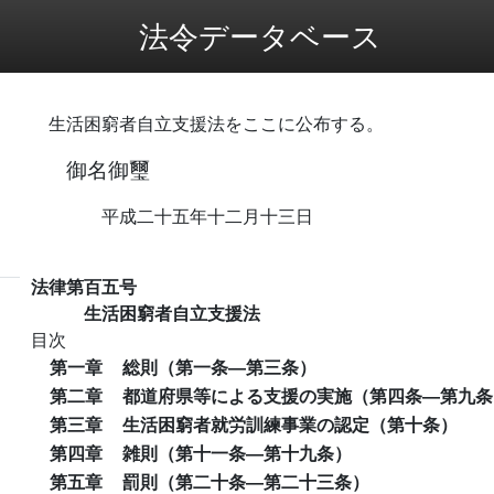
法令データベース
生活困窮者自立支援法をここに公布する。
御名御璽
平成二十五年十二月十三日
法律第百五号
生活困窮者自立支援法
目次
第一章
総則（第一条―第三条）
第二章
都道府県等による支援の実施（第四条―第九条
第三章
生活困窮者就労訓練事業の認定（第十条）
第四章
雑則（第十一条―第十九条）
第五章
罰則（第二十条―第二十三条）