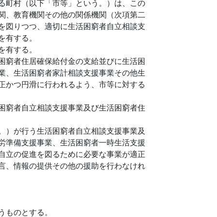
る町村（以下「市等」という。）は、この
関、教育機関その他の関係機関（次項第二
を図りつつ、適切に生活困窮者自立相談支
を有する。
を有する。
困窮者住居確保給付金の支給並びに生活困
業、生活困窮者家計相談支援事業その他生
正かつ円滑に行われるよう、市等に対する
困窮者自立相談支援事業及び生活困窮者住
。）が行う生活困窮者自立相談支援事業及
労準備支援事業、生活困窮者一時生活支援
自立の促進を図るために必要な事業が適正
言、情報の提供その他の援助を行わなけれ
うものとする。