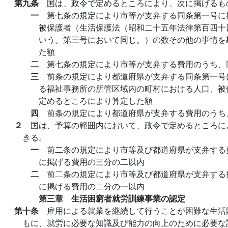
第九条
国は、政令で定めるところにより、次に掲げるも
一
第七条の規定により市等が支弁する同条第一号に
被保護者（生活保護法（昭和二十五年法律第百四十
いう。第三号において同じ。）の数その他の事情を
た額
二
第七条の規定により市等が支弁する費用のうち、
三
前条の規定により都道府県が支弁する同条第一号
る福祉事務所の所管区域内の町村における人口、被
定めるところにより算定した額
四
前条の規定により都道府県が支弁する費用のうち
２
国は、予算の範囲内において、政令で定めるところに
きる。
一
前二条の規定により市等及び都道府県が支弁する
に掲げる費用の三分の二以内
二
前二条の規定により市等及び都道府県が支弁する
に掲げる費用の二分の一以内
第三章 生活困窮者就労訓練事業の認定
第十条
雇用による就業を継続して行うことが困難な生活
もに、就労に必要な知識及び能力の向上のために必要な