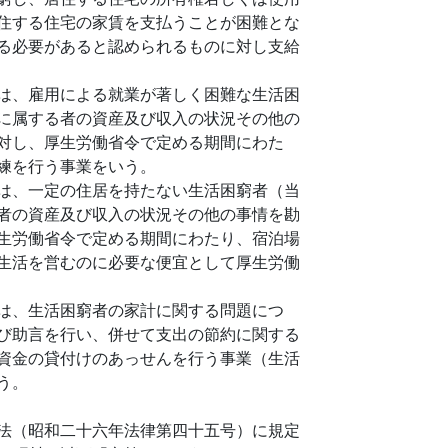
住する住宅の家賃を支払うことが困難とな
る必要があると認められるものに対し支給
は、雇用による就業が著しく困難な生活困
に属する者の資産及び収入の状況その他の
対し、厚生労働省令で定める期間にわた
練を行う事業をいう。
は、一定の住居を持たない生活困窮者（当
者の資産及び収入の状況その他の事情を勘
生労働省令で定める期間にわたり、宿泊場
生活を営むのに必要な便宜として厚生労働
は、生活困窮者の家計に関する問題につ
び助言を行い、併せて支出の節約に関する
資金の貸付けのあっせんを行う事業（生活
う。
法（昭和二十六年法律第四十五号）に規定