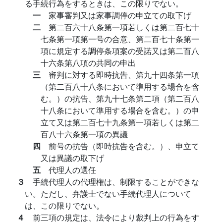
る手続行為をするときは、この限りでない。
一
家事審判又は家事調停の申立ての取下げ
二
第二百六十八条第一項若しくは第二百七十
七条第一項第一号の合意、第二百七十条第一
項に規定する調停条項案の受諾又は第二百八
十六条第八項の共同の申出
三
審判に対する即時抗告、第九十四条第一項
（第二百八十八条において準用する場合を含
む。）の抗告、第九十七条第二項（第二百八
十八条において準用する場合を含む。）の申
立て又は第二百七十九条第一項若しくは第二
百八十六条第一項の異議
四
前号の抗告（即時抗告を含む。）、申立て
又は異議の取下げ
五
代理人の選任
３
手続代理人の代理権は、制限することができな
い。ただし、弁護士でない手続代理人について
は、この限りでない。
４
前三項の規定は、法令により裁判上の行為をす