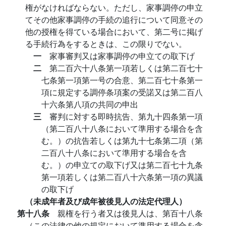
権がなければならない。ただし、家事調停の申立
てその他家事調停の手続の追行について同意その
他の授権を得ている場合において、第二号に掲げ
る手続行為をするときは、この限りでない。
一
家事審判又は家事調停の申立ての取下げ
二
第二百六十八条第一項若しくは第二百七十
七条第一項第一号の合意、第二百七十条第一
項に規定する調停条項案の受諾又は第二百八
十六条第八項の共同の申出
三
審判に対する即時抗告、第九十四条第一項
（第二百八十八条において準用する場合を含
む。）の抗告若しくは第九十七条第二項（第
二百八十八条において準用する場合を含
む。）の申立ての取下げ又は第二百七十九条
第一項若しくは第二百八十六条第一項の異議
の取下げ
（未成年者及び成年被後見人の法定代理人）
第十八条
親権を行う者又は後見人は、第百十八条
（この法律の他の規定において準用する場合を含