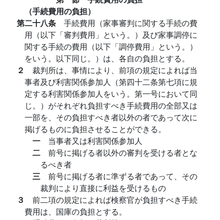
（手続費用の負担）
第二十八条
手続費用（家事審判に関する手続の費
用（以下「審判費用」という。）及び家事調停に
関する手続の費用（以下「調停費用」という。）
をいう。以下同じ。）は、各自の負担とする。
２
裁判所は、事情により、前項の規定によれば当
事者及び利害関係参加人（第四十二条第七項に規
定する利害関係参加人をいう。第一号において同
じ。）がそれぞれ負担すべき手続費用の全部又は
一部を、その負担すべき者以外の者であって次に
掲げるものに負担させることができる。
一
当事者又は利害関係参加人
二
前号に掲げる者以外の審判を受ける者とな
るべき者
三
前号に掲げる者に準ずる者であって、その
裁判により直接に利益を受けるもの
３
前二項の規定によれば検察官が負担すべき手続
費用は、国庫の負担とする。