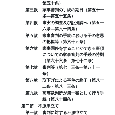
第五十条）
第三款
家事審判の手続の期日（第五十一
条―第五十五条）
第四款
事実の調査及び証拠調べ（第五十
六条―第六十四条）
第五款
家事審判の手続における子の意思
の把握等（第六十五条）
第六款
家事調停をすることができる事項
についての家事審判の手続の特則
（第六十六条―第七十二条）
第七款
審判等（第七十三条―第八十一
条）
第八款
取下げによる事件の終了（第八十
二条・第八十三条）
第九款
高等裁判所が第一審として行う手
続（第八十四条）
第二節
不服申立て
第一款
審判に対する不服申立て