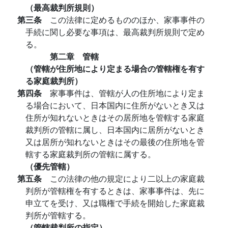
（最高裁判所規則）
第三条
この法律に定めるもののほか、家事事件の
手続に関し必要な事項は、最高裁判所規則で定め
る。
第二章 管轄
（管轄が住所地により定まる場合の管轄権を有す
る家庭裁判所）
第四条
家事事件は、管轄が人の住所地により定ま
る場合において、日本国内に住所がないとき又は
住所が知れないときはその居所地を管轄する家庭
裁判所の管轄に属し、日本国内に居所がないとき
又は居所が知れないときはその最後の住所地を管
轄する家庭裁判所の管轄に属する。
（優先管轄）
第五条
この法律の他の規定により二以上の家庭裁
判所が管轄権を有するときは、家事事件は、先に
申立てを受け、又は職権で手続を開始した家庭裁
判所が管轄する。
（管轄裁判所の指定）