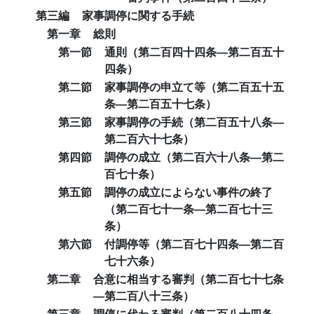
第三編
家事調停に関する手続
第一章
総則
第一節
通則（第二百四十四条―第二百五十
四条）
第二節
家事調停の申立て等（第二百五十五
条―第二百五十七条）
第三節
家事調停の手続（第二百五十八条―
第二百六十七条）
第四節
調停の成立（第二百六十八条―第二
百七十条）
第五節
調停の成立によらない事件の終了
（第二百七十一条―第二百七十三
条）
第六節
付調停等（第二百七十四条―第二百
七十六条）
第二章
合意に相当する審判（第二百七十七条
―第二百八十三条）
第三章
調停に代わる審判（第二百八十四条―