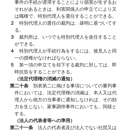
事件の手続が遅滞することにより損害が生ずるお
それがあるときは、利害関係人の申立てにより又
は職権で、特別代理人を選任することができる。
２
特別代理人の選任の裁判は、疎明に基づいてす
る。
３
裁判所は、いつでも特別代理人を改任すること
ができる。
４
特別代理人が手続行為をするには、後見人と同
一の授権がなければならない。
５
第一項の申立てを却下する裁判に対しては、即
時抗告をすることができる。
（法定代理権の消滅の通知）
第二十条
別表第二に掲げる事項についての審判事
件においては、法定代理権の消滅は、本人又は代
理人から他方の当事者に通知しなければ、その効
力を生じない。家事調停事件においても、同様と
する。
（法人の代表者等への準用）
第二十一条
法人の代表者及び法人でない社団又は