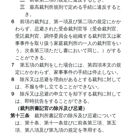
三
最高裁判所規則で定める手続に違反すると
き。
６
前項の裁判は、第一項及び第二項の規定にかか
わらず、忌避された受命裁判官等（受命裁判官、
受託裁判官、調停委員会を組織する裁判官又は家
事事件を取り扱う家庭裁判所の一人の裁判官をい
う。次条第三項ただし書において同じ。）がする
ことができる。
７
第五項の裁判をした場合には、第四項本文の規
定にかかわらず、家事事件の手続は停止しない。
８
除斥又は忌避を理由があるとする裁判に対して
は、不服を申し立てることができない。
９
除斥又は忌避の申立てを却下する裁判に対して
は、即時抗告をすることができる。
（裁判所書記官の除斥及び忌避）
第十三条
裁判所書記官の除斥及び忌避について
は、第十条、第十一条並びに前条第三項、第五
項、第八項及び第九項の規定を準用する。