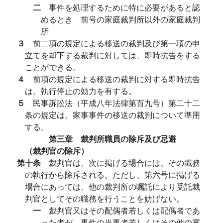
二
事件を処理するために特に必要があると認
めるとき 前号の家庭裁判所以外の家庭裁判
所
３
前二項の規定による移送の裁判及び第一項の申
立てを却下する裁判に対しては、即時抗告をする
ことができる。
４
前項の規定による移送の裁判に対する即時抗告
は、執行停止の効力を有する。
５
民事訴訟法（平成八年法律第百九号）第二十二
条の規定は、家事事件の移送の裁判について準用
する。
第三章 裁判所職員の除斥及び忌避
（裁判官の除斥）
第十条
裁判官は、次に掲げる場合には、その職務
の執行から除斥される。ただし、第六号に掲げる
場合にあっては、他の裁判所の嘱託により受託裁
判官としてその職務を行うことを妨げない。
一
裁判官又はその配偶者若しくは配偶者であ
った者が、事件の当事者若しくはその他の審