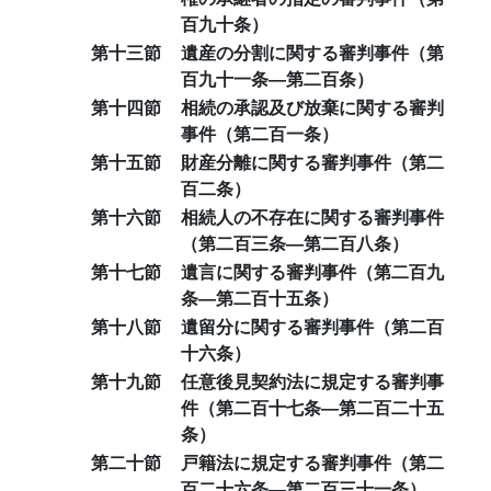
百九十条）
第十三節
遺産の分割に関する審判事件（第
百九十一条―第二百条）
第十四節
相続の承認及び放棄に関する審判
事件（第二百一条）
第十五節
財産分離に関する審判事件（第二
百二条）
第十六節
相続人の不存在に関する審判事件
（第二百三条―第二百八条）
第十七節
遺言に関する審判事件（第二百九
条―第二百十五条）
第十八節
遺留分に関する審判事件（第二百
十六条）
第十九節
任意後見契約法に規定する審判事
件（第二百十七条―第二百二十五
条）
第二十節
戸籍法に規定する審判事件（第二
百二十六条―第二百三十一条）