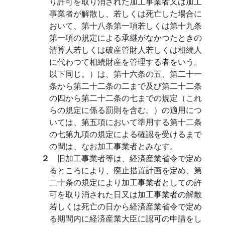
り許可を取り消された加工事業者又は加工
事業者が解散し、若しくは死亡した場合に
おいて、第十八条第一項若しくは第十九条
第一項の規定による承継がなかつたときの
清算人若しくは破産管財人若しくは相続人
に代わつて相続財産を管理する者をいう。
以下同じ。）は、第十六条の五、第二十一
条から第二十二条の二まで及び第二十二条
の四から第二十二条の七までの規定（これ
らの規定に係る罰則を含む。）の適用につ
いては、第五項において準用する第十二条
の七第九項の規定による確認を受けるまで
の間は、なお加工事業者とみなす。
２
旧加工事業者等は、経済産業省令で定め
るところにより、廃止措置計画を定め、第
二十条の規定により加工事業者としての許
可を取り消された日又は加工事業者の解散
若しくは死亡の日から経済産業省令で定め
る期間内に経済産業大臣に認可の申請をし