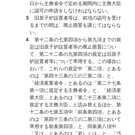
日から主務省令で定める期間内に主務大臣
に認可の申請をしなければならない。
３
旧原子炉設置者等は、前項の認可を受け
るまでの間は、廃止措置を講じてはならな
い。
４
第十二条の七第四項から第九項までの規
定は旧原子炉設置者等の廃止措置につい
て、第二十二条の九第四項の規定は旧原子
炉設置者等について準用する。この場合に
おいて、これらの規定中「第二項」とある
のは「第四十三条の三の三第二項」と、
「経済産業省令」とあるのは「第二十七条
第一項に規定する主務省令」と、「経済産
業大臣」とあるのは「第二十三条第二項に
規定する主務大臣」と読み替えるほか、第
十二条の七第五項中「前条第四項」とある
のは「第四十三条の三の二第三項において
準用する前条第四項」と、同条第八項中
「又は」とあるのは「若しくは」と、「汚