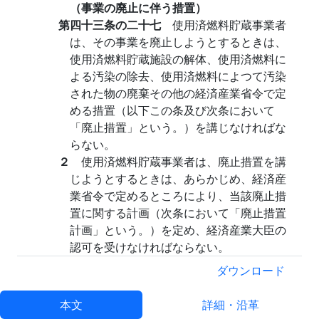
（事業の廃止に伴う措置）
第四十三条の二十七
使用済燃料貯蔵事業者
は、その事業を廃止しようとするときは、
使用済燃料貯蔵施設の解体、使用済燃料に
よる汚染の除去、使用済燃料によつて汚染
された物の廃棄その他の経済産業省令で定
める措置（以下この条及び次条において
「廃止措置」という。）を講じなければな
らない。
２
使用済燃料貯蔵事業者は、廃止措置を講
じようとするときは、あらかじめ、経済産
業省令で定めるところにより、当該廃止措
置に関する計画（次条において「廃止措置
計画」という。）を定め、経済産業大臣の
認可を受けなければならない。
３
第十二条の六第三項から第九項までの規
ダウンロード
定は、使用済燃料貯蔵事業者の廃止措置に
ついて準用する。この場合において、同条
本文
詳細・沿革
第三項中「前項」とあるのは「第四十三条