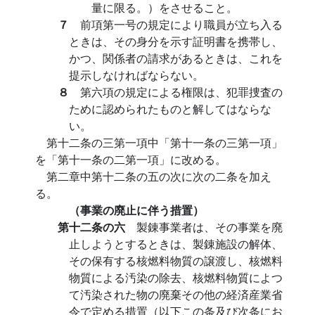
量に限る。）をさせること。
７
前項第一号の規定により職員が立ち入る
ときは、その身分を示す証明書を携帯し、
かつ、関係者の請求があるときは、これを
提示しなければならない。
８
第六項の規定による権限は、犯罪捜査の
ために認められたものと解してはならな
い。
第十二条の三第一項中「第十一条の三第一項」
を「第十一条の二第一項」に改める。
第二章中第十二条の五の次に次の二条を加え
る。
（事業の廃止に伴う措置）
第十二条の六
製錬事業者は、その事業を廃
止しようとするときは、製錬施設の解体、
その保有する核燃料物質の譲渡し、核燃料
物質による汚染の除去、核燃料物質によつ
て汚染された物の廃棄その他の経済産業省
令で定める措置（以下この条及び次条にお