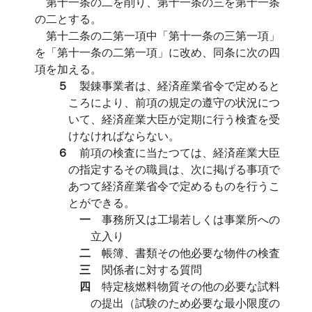
第十一条の二を削り、第十一条の三を第十一条
の二とする。
第十二条の二第一項中「第十一条の三第一項」
を「第十一条の二第一項」に改め、同条に次の四
項を加える。
５
製錬事業者は、経済産業省令で定めると
ころにより、前項の規定の遵守の状況につ
いて、経済産業大臣が定期に行う検査を受
けなければならない。
６
前項の検査に当たつては、経済産業大臣
の指定するその職員は、次に掲げる事項で
あつて経済産業省令で定めるものを行うこ
とができる。
一
事務所又は工場若しくは事業所への
立入り
二
帳簿、書類その他必要な物件の検査
三
関係者に対する質問
四
特定核燃料物質その他の必要な試料
の提出（試験のため必要な最小限度の