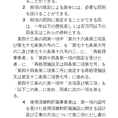
ることができる。
２
前項の規定による政令には、必要な罰則
を設けることができる。
３
前項の罰則に規定することができる罰
は、一年以下の懲役若しくは百万円以下の
罰金又はこれらの併科とする。
第四十三条の四第一項中「第六十六条第三項及
び第七十七条第六号の二」を「第七十七条第六号
の二及び第七十八条第十六号の二」に、「再処理
事業者」を「第四十四条第一項の指定を受けた
者」に、「再処理施設又は同条第二項第七号」を
「第四十四条第二項第二号に規定する再処理施設
又は第五十二条第二項第七号」に改める。
第四十三条の八第一項中「次項及び第三項」を
「以下この条」に改め、同条に次の一項を加え
る。
４
使用済燃料貯蔵事業者は、第一項の認可
を受けた使用済燃料貯蔵施設に関する設計
及び工事の方法について第二項ただし書の