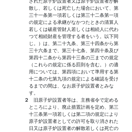
された原子炉設置者又は原子炉設置者が解
散し、若しくは死亡した場合において、第
三十一条第一項若しくは第三十二条第一項
の規定による承継がなかつたときの清算人
若しくは破産管財人若しくは相続人に代わ
つて相続財産を管理する者をいう。以下同
じ。）は、第二十九条、第三十四条から第
三十六条まで、第三十七条、第四十条及び
第四十二条から第四十三条の三までの規定
（これらの規定に係る罰則を含む。）の適
用については、第四項において準用する第
十二条の七第九項の規定による確認を受け
るまでの間は、なお原子炉設置者とみな
す。
２
旧原子炉設置者等は、主務省令で定める
ところにより、廃止措置計画を定め、第三
十三条第一項若しくは第二項の規定により
原子炉設置者としての許可を取り消された
日又は原子炉設置者の解散若しくは死亡の