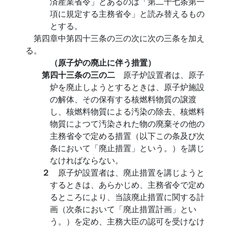
済産業省令」とあるのは「第二十七条第一
項に規定する主務省令」と読み替えるもの
とする。
第四章中第四十三条の三の次に次の三条を加え
る。
（原子炉の廃止に伴う措置）
第四十三条の三の二
原子炉設置者は、原子
炉を廃止しようとするときは、原子炉施設
の解体、その保有する核燃料物質の譲渡
し、核燃料物質による汚染の除去、核燃料
物質によつて汚染された物の廃棄その他の
主務省令で定める措置（以下この条及び次
条において「廃止措置」という。）を講じ
なければならない。
２
原子炉設置者は、廃止措置を講じようと
するときは、あらかじめ、主務省令で定め
るところにより、当該廃止措置に関する計
画（次条において「廃止措置計画」とい
う。）を定め、主務大臣の認可を受けなけ