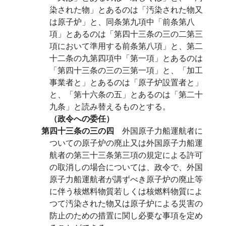
染された物」とあるのは「汚染された物又
は原子炉」と、同条第九項中「前条第八
項」とあるのは「第四十三条の三の二第三
項において準用する前条第八項」と、第二
十二条の九第四項中「第一項」とあるのは
「第四十三条の三の三第一項」と、「加工
事業者と」とあるのは「原子炉設置者と」
と、「第十六条の五」とあるのは「第二十
九条」と読み替えるものとする。
（政令への委任）
第四十三条の三の四
外国原子力船運航者に
ついての原子炉の廃止又は外国原子力船運
航者の第三十三条第三項の規定による許可
の取消しの場合については、政令で、外国
原子力船運航者が講ずべき原子炉の廃止等
に伴う核燃料物質若しくは核燃料物質によ
つて汚染された物又は原子炉による災害の
防止のための措置に関し必要な事項を定め