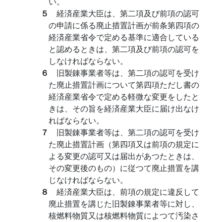
い。
５
経済産業大臣は、第二項及び前項の認可
の申請に係る廃止措置計画が前条第四項の
経済産業省令で定める基準に適合している
と認めるときは、第二項及び前項の認可を
しなければならない。
６
旧製錬事業者等は、第二項の認可を受け
た廃止措置計画について第四項ただし書の
経済産業省令で定める軽微な変更をしたと
きは、その旨を経済産業大臣に届け出なけ
ればならない。
７
旧製錬事業者等は、第二項の認可を受け
た廃止措置計画（第四項又は前項の規定に
よる変更の認可又は届出があつたときは、
その変更後のもの）に従つて廃止措置を講
じなければならない。
８
経済産業大臣は、前項の規定に違反して
廃止措置を講じた旧製錬事業者等に対し、
核燃料物質又は核燃料物質によつて汚染さ