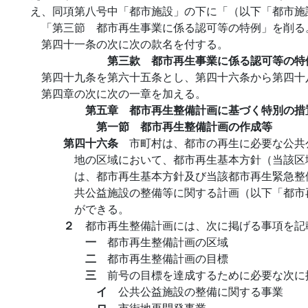
え、同項第八号中「都市施設」の下に「（以下「都市施
「第三節 都市再生事業に係る認可等の特例」を削る
第四十一条の次に次の款名を付する。
第三款 都市再生事業に係る認可等の特
第四十九条を第六十五条とし、第四十六条から第四十
第四章の次に次の一章を加える。
第五章 都市再生整備計画に基づく特別の措
第一節 都市再生整備計画の作成等
第四十六条
市町村は、都市の再生に必要な公共
地の区域において、都市再生基本方針（当該区
は、都市再生基本方針及び当該都市再生緊急整
共公益施設の整備等に関する計画（以下「都市
ができる。
２
都市再生整備計画には、次に掲げる事項を記
一
都市再生整備計画の区域
二
都市再生整備計画の目標
三
前号の目標を達成するために必要な次に
イ
公共公益施設の整備に関する事業
ロ
市街地再開発事業