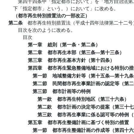
第四十四条中「指定都市において」を「地方自治法第
下「指定都市」という。）において」に改める。
（都市再生特別措置法の一部改正）
第二条
都市再生特別措置法（平成十四年法律第二十二号
目次を次のように改める。
目次
第一章
総則（第一条・第二条）
第二章
都市再生本部（第三条―第十三条）
第三章
都市再生基本方針（第十四条）
第四章
都市再生緊急整備地域における特別の措
第一節
地域整備方針等（第十五条―第十九条
第二節
民間都市再生事業計画の認定等（第二
第三節
都市計画等の特例
第一款
都市再生特別地区（第三十六条）
第二款
都市計画の決定等の提案（第三十七
第三款
都市再生事業に係る認可等の特例（
第五章
都市再生整備計画に基づく特別の措置
第一節
都市再生整備計画の作成等（第四十六