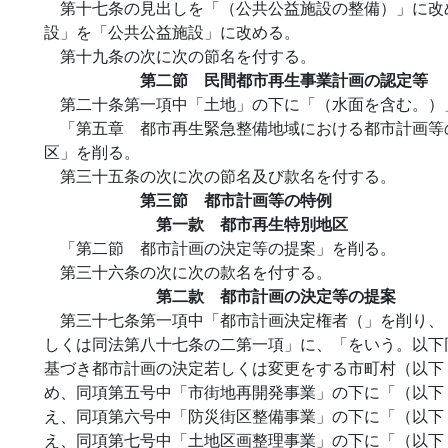
第十七条の見出しを「（公共公益施設の整備）」に改
設」を「公共公益施設」に改める。
第十九条の次に次の節名を付する。
第二節 民間都市再生事業計画の認定等
第二十条第一項中「土地」の下に「（水面を含む。）
「第五章 都市再生緊急整備地域における都市計画等
区」を削る。
第三十五条の次に次の節名及び款名を付する。
第三節 都市計画等の特例
第一款 都市再生特別地区
「第二節 都市計画の決定等の提案」を削る。
第三十六条の次に次の款名を付する。
第二款 都市計画の決定等の提案
第三十七条第一項中「都市計画決定権者（」を削り、
しくは同法第八十七条の二第一項」に、「をいう。以下
基づき都市計画の決定若しくは変更をする市町村（以下
め、同項第五号中「市街地再開発事業」の下に「（以下
え、同項第六号中「防災街区整備事業」の下に「（以下
え、同項第七号中「土地区画整理事業」の下に「（以下