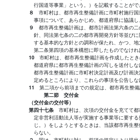
行国道等事業」という。）を記載することがで
８
市町村は、都市再生整備計画に市町村施行国
事項について、あらかじめ、都道府県に協議し
９
都市再生整備計画は、都市計画法第六条の二
針、同法第七条の二の都市再開発方針等並びに
する基本的な方針との調和が保たれ、かつ、地
第二条第四項の基本構想に即したものでなけれ
10
市町村は、都市再生整備計画を作成したとき
都道府県に都市再生整備計画の写しを送付しな
都市再生整備計画に市町村決定計画及び計画決
定めるところにより、これらの事項を公告しな
11
第二項から前項までの規定は、都市再生整備
第二節 交付金
（交付金の交付等）
第四十七条
市町村は、次項の交付金を充てて都
定非営利活動法人等が実施する事業等に要する
じ。）をしようとするときは、当該都市再生整
らない。
２
国は、市町村に対し、前項の規定により提出