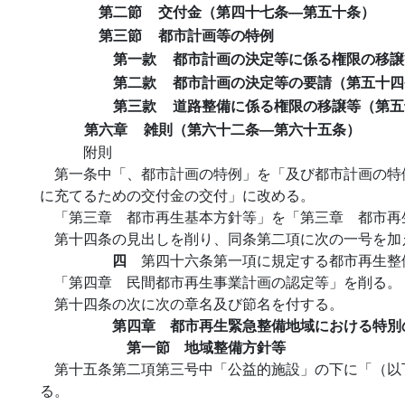
第二節
交付金（第四十七条―第五十条）
第三節
都市計画等の特例
第一款
都市計画の決定等に係る権限の移譲
第二款
都市計画の決定等の要請（第五十四
第三款
道路整備に係る権限の移譲等（第五
第六章
雑則（第六十二条―第六十五条）
附則
第一条中「、都市計画の特例」を「及び都市計画の特
に充てるための交付金の交付」に改める。
「第三章 都市再生基本方針等」を「第三章 都市再
第十四条の見出しを削り、同条第二項に次の一号を加
四
第四十六条第一項に規定する都市再生整
「第四章 民間都市再生事業計画の認定等」を削る。
第十四条の次に次の章名及び節名を付する。
第四章 都市再生緊急整備地域における特別
第一節 地域整備方針等
第十五条第二項第三号中「公益的施設」の下に「（以
る。