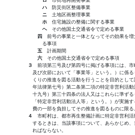
ハ
防災街区整備事業
ニ
土地区画整理事業
ホ
住宅施設の整備に関する事業
ヘ
その他国土交通省令で定める事業
四
前号の事業と一体となってその効果を増
る事項
五
計画期間
六
その他国土交通省令で定める事項
３
前項第三号及び第四号に掲げる事項には、市
及び次節において「事業等」という。）に係る
くりの推進を図る活動を行うことを目的として
年法律第七号）第二条第二項の特定非営利活動
十九号）第三十四条の法人又はこれらに準ずる
「特定非営利活動法人等」という。）が実施す
費の一部を負担してその推進を図るものに限る
４
市町村は、都市再生整備計画に特定非営利活
するときは、当該事項について、あらかじめ、
ればならない。