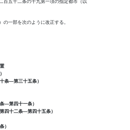
二百五十二条の十九第一項の指定都市（以
）の一部を次のように改正する。
置
）
十条―第三十五条）
条―第四十一条）
第四十二条―第四十五条）
条）