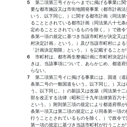
５
第二項第三号イからヘまでに掲げる事業に関
要な都市施設又は市街地開発事業（都市計画法
いう。以下同じ。）に関する都市計画（同法第
ることとされている都市計画（同法第八十七条
定めることとされているものを除く。）で政令
条第一項の規定に基づき当該市町村が決定又は
村決定計画」という。）及び当該市町村による
「計画決定期限」という。）を記載することが
６
市町村は、都市再生整備計画に市町村決定計
きは、当該事項について、あらかじめ、都道府
らない。
７
第二項第三号イに掲げる事業には、国道（道
条第二号の一般国道をいう。以下同じ。）又は
う。以下同じ。）の新設又は改築（同法第十二
部を改正する法律（昭和三十九年法律第百六十
という。）附則第三項の規定により都道府県が
条第一項又は第二項の規定により同条第一項の
行うこととされているものを除く。）で政令で
第一項の規定に基づき当該市町村が行うことが