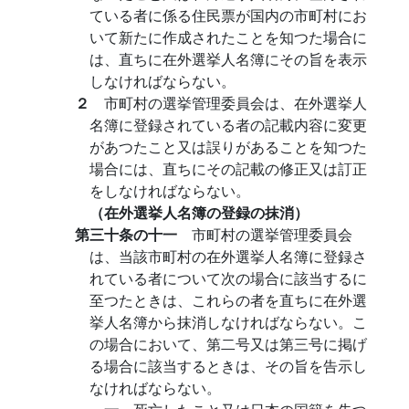
ている者に係る住民票が国内の市町村にお
いて新たに作成されたことを知つた場合に
は、直ちに在外選挙人名簿にその旨を表示
しなければならない。
２
市町村の選挙管理委員会は、在外選挙人
名簿に登録されている者の記載内容に変更
があつたこと又は誤りがあることを知つた
場合には、直ちにその記載の修正又は訂正
をしなければならない。
（在外選挙人名簿の登録の抹消）
第三十条の十一
市町村の選挙管理委員会
は、当該市町村の在外選挙人名簿に登録さ
れている者について次の場合に該当するに
至つたときは、これらの者を直ちに在外選
挙人名簿から抹消しなければならない。こ
の場合において、第二号又は第三号に掲げ
る場合に該当するときは、その旨を告示し
なければならない。