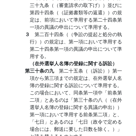
三十九条（（審査請求の取下げ））並びに
第四十四条（（証拠書類等の返還））の規
定は、前項において準用する第二十四条第
一項の異議の申出について準用する。
３
第二百十四条（（争訟の提起と処分の執
行））の規定は、第一項において準用する
第二十四条第一項の異議の申出について準
用する。
（在外選挙人名簿の登録に関する訴訟）
第三十条の九
第二十五条（（訴訟））第一
項から第三項までの規定は、在外選挙人名
簿の登録に関する訴訟について準用する。
この場合において、同条第一項中「前条第
二項」とあるのは「第三十条の八（（在外
選挙人名簿の登録に関する異議の申出））
第一項において準用する前条第二項」と、
「七日」とあるのは「七日（政令で定める
場合には、郵送に要した日数を除く。）」