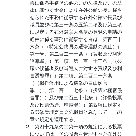
票に係る事務その他のこの法律及びこの法
律に基づく命令により在外公館の長に属さ
せられた事務に従事する在外公館の長及び
職員並びに第三十条の五第二項及び第三項
に規定する在外選挙人名簿の登録の申請の
経由に係る事務に従事する者は、第百三十
六条（（特定公務員の選挙運動の禁止））
第一号、第二百二十一条（（買収及び利害
誘導罪））第二項、第二百二十三条（（公
職の候補者及び当選人に対する買収及び利
害誘導罪））第二項、第二百二十六条
（（職権濫用による選挙の自由妨害
罪））、第二百二十七条（（投票の秘密侵
害罪））及び第二百三十七条（（詐偽投票
及び投票偽造、増減罪））第四項に規定す
る選挙管理委員会の職員とみなして、この
章の規定を適用する。
２
第四十九条の二第一項の規定による投票
については、その投票を管理すべき在外公