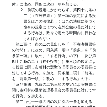
簿」に改め、同条に次の一項を加える。
２
前項の規定にかかわらず、第四十九条の
二（（在外投票））第一項の規定による投
票又はこの法律若しくはこの法律に基づく
命令の規定によつて在外公館の長に対して
する行為は、政令で定める時間内に行わな
ければならない。
第二百七十条の二の見出しを「（不在者投票等
の時間）」に改め、同条第一項中「前条」を「前
条第一項」に改め、「する行為」の下に「及び第
四十九条の二（（在外投票））第三項の規定によ
る投票に関し市町村の選挙管理委員会の委員長に
対してする行為」を加え、同条第二項中「前条」
を「前条第一項」に改め、「する行為」の下に
「及び第四十九条の二第三項の規定による投票に
関し市町村の選挙管理委員会の委員長に対してす
る行為」を加える。
第二百七十一条の四の次に次の一条を加える。