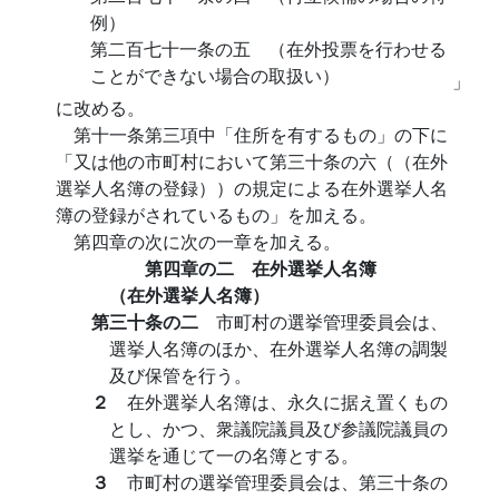
例）
第二百七十一条の五 （在外投票を行わせる
ことができない場合の取扱い）
」
に改める。
第十一条第三項中「住所を有するもの」の下に
「又は他の市町村において第三十条の六（（在外
選挙人名簿の登録））の規定による在外選挙人名
簿の登録がされているもの」を加える。
第四章の次に次の一章を加える。
第四章の二 在外選挙人名簿
（在外選挙人名簿）
第三十条の二
市町村の選挙管理委員会は、
選挙人名簿のほか、在外選挙人名簿の調製
及び保管を行う。
２
在外選挙人名簿は、永久に据え置くもの
とし、かつ、衆議院議員及び参議院議員の
選挙を通じて一の名簿とする。
３
市町村の選挙管理委員会は、第三十条の