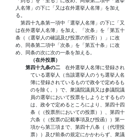
「到る」を「至る」に改め、同条第二項中「選挙
人名簿」の下に「又は在外選挙人名簿」を加え
る。
第四十九条第一項中「選挙人名簿」の下に「又
は在外選挙人名簿」を加え、「次条」を「第五十
条（（選挙人の確認及び投票の拒否））」に改
め、同条第二項中「次条」を「第五十条」に改
め、同条の次に次の一条を加える。
（在外投票）
第四十九条の二
在外選挙人名簿に登録され
ている選挙人（当該選挙人のうち選挙人名
簿に登録されているもので政令で定めるも
のを除く。）で、衆議院議員又は参議院議
員の選挙において投票をしようとするもの
は、政令で定めるところにより、第四十四
条（（投票所においての投票））、第四十
六条（（投票の記載事項及び投函））第一
項から第三項まで、第四十八条（（代理投
票））及び前条の規定にかかわらず、衆議