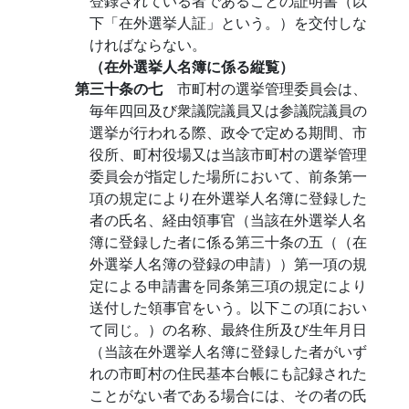
登録されている者であることの証明書（以
下「在外選挙人証」という。）を交付しな
ければならない。
（在外選挙人名簿に係る縦覧）
第三十条の七
市町村の選挙管理委員会は、
毎年四回及び衆議院議員又は参議院議員の
選挙が行われる際、政令で定める期間、市
役所、町村役場又は当該市町村の選挙管理
委員会が指定した場所において、前条第一
項の規定により在外選挙人名簿に登録した
者の氏名、経由領事官（当該在外選挙人名
簿に登録した者に係る第三十条の五（（在
外選挙人名簿の登録の申請））第一項の規
定による申請書を同条第三項の規定により
送付した領事官をいう。以下この項におい
て同じ。）の名称、最終住所及び生年月日
（当該在外選挙人名簿に登録した者がいず
れの市町村の住民基本台帳にも記録された
ことがない者である場合には、その者の氏