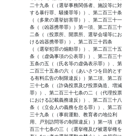
二十九条（（選挙事務関係者、施設等に対
する暴行罪、騒擾罪等））、第二百三十条
（（多衆の選挙妨害罪））、第二百三十一
条（（凶器携帯罪））第一項、第二百三十
二条（（投票所、開票所、選挙会場等にお
ける凶器携帯罪））、第二百三十四条
（（選挙犯罪の煽動罪））、第二百三十五
条（（虚偽事項の公表罪））、第二百三十
五条の五（（氏名等の虚偽表示罪））、第
二百三十五条の六（（あいさつを目的とす
る有料広告の制限違反））第二項、第二百
三十七条（（詐偽投票及び投票偽造、増減
罪））、第二百三十七条の二（（代理投票
における記載義務違反））、第二百三十八
条（（立会人の義務を怠る罪））、第二百
三十九条（（事前運動、教育者の地位利
用、戸別訪問等の制限違反））第一項（第
百三十七条の三（（選挙権及び被選挙権を