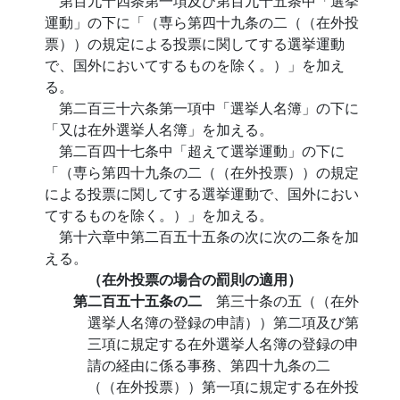
第百九十四条第一項及び第百九十五条中「選挙
運動」の下に「（専ら第四十九条の二（（在外投
票））の規定による投票に関してする選挙運動
で、国外においてするものを除く。）」を加え
る。
第二百三十六条第一項中「選挙人名簿」の下に
「又は在外選挙人名簿」を加える。
第二百四十七条中「超えて選挙運動」の下に
「（専ら第四十九条の二（（在外投票））の規定
による投票に関してする選挙運動で、国外におい
てするものを除く。）」を加える。
第十六章中第二百五十五条の次に次の二条を加
える。
（在外投票の場合の罰則の適用）
第二百五十五条の二
第三十条の五（（在外
選挙人名簿の登録の申請））第二項及び第
三項に規定する在外選挙人名簿の登録の申
請の経由に係る事務、第四十九条の二
（（在外投票））第一項に規定する在外投