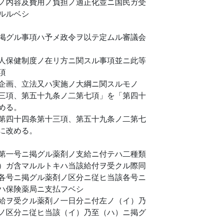
ノ内容及費用ノ負担ノ適正化並ニ国民ガ受
ルルベシ
掲グル事項ハ予メ政令ヲ以テ定ムル審議会
人保健制度ノ在リ方ニ関スル事項並ニ此等
項
企画、立法又ハ実施ノ大綱ニ関スルモノ
三項、第五十九条ノ二第七項」を「第四十
める。
第四十四条第十三項、第五十九条ノ二第七
に改める。
第一号ニ掲グル薬剤ノ支給ニ付テハ二種類
）ガ含マルルトキハ当該給付ヲ受クル際同
各号ニ掲グル薬剤ノ区分ニ従ヒ当該各号ニ
ハ保険薬局ニ支払フベシ
給ヲ受クル薬剤ノ一日分ニ付左ノ（イ）乃
ノ区分ニ従ヒ当該（イ）乃至（ハ）ニ掲グ