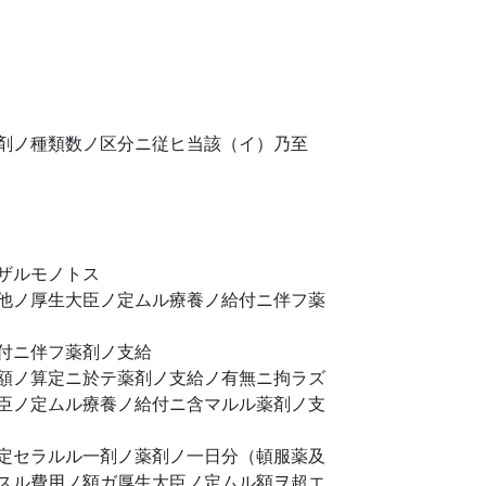
剤ノ種類数ノ区分ニ従ヒ当該（イ）乃至
ザルモノトス
他ノ厚生大臣ノ定ムル療養ノ給付ニ伴フ薬
付ニ伴フ薬剤ノ支給
額ノ算定ニ於テ薬剤ノ支給ノ有無ニ拘ラズ
臣ノ定ムル療養ノ給付ニ含マルル薬剤ノ支
定セラルル一剤ノ薬剤ノ一日分（頓服薬及
スル費用ノ額ガ厚生大臣ノ定ムル額ヲ超エ