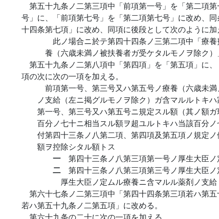
第五十九条ノ二第三項中「前項第一号」を「第二項第
号」に、「前項第七号」を「第二項第七号」に改め、同
十四条第七項」に改め、同項に後段として次のように加
此ノ場合ニ於テ第四十四条ノ三第二項中「療養
養（六歳未満ノ被扶養者ガ受ケタルモノヲ除ク）
第五十九条ノ二第八項中「第四項」を「第五項」に、
項の次に次の一項を加える。
前項第一号、第三号又ハ第五号ノ療養（六歳未満
ノ支給（左ニ掲グルモノヲ除ク）ガ含マルルトキハ
第一号、第三号又ハ第五号ニ規定スル額（其ノ額ガ
百分ノ七十ニ相当スル額ヲ超ユルトキハ当該百分ノ
付第四十三条ノ八第二項、第四項及第五項ノ規定ノ
額ヲ控除シタル額トス
一
第四十三条ノ八第三項第一号ノ厚生大臣ノ
二
第四十三条ノ八第三項第三号ノ厚生大臣ノ
厚生大臣ノ定ムル療養ニ含マルル薬剤ノ支給
第六十七条ノ二第三項中「第四十四条第三項若ハ第五
若ハ第五十九条ノ二第五項」に改める。
第六十九条の二十に次の一項を加える。