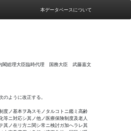
本データベースについて
内閣総理大臣臨時代理 国務大臣 武藤嘉文
次のように改正する。
制度ノ基本ヲ為スモノタルコトニ鑑ミ高齢
化等ニ対応シ其ノ他ノ医療保険制度及老人
テ其ノ在リ方ニ関シ常ニ検討ガ加へラレ其