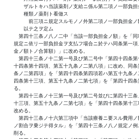
ザルトキハ当該薬剤ノ支給ニ係ル第二項ノ一部負担
種類ノ薬剤ト看做ス
前三項ニ規定スルモノノ外第二項ノ一部負担金ノ
以テ之ヲ定ム
第四十三条ノ八ノ二中「当該一部負担金ノ額」を「同
規定ニ依リ一部負担金ヲ支払フ場合ニ於テハ同条第一項
金ノ額トノ合算額）」に改める。
第四十三条ノ十二第一号及び第二号中「第四十四条第
十四条第十四項、第五十九条ノ二第八項」に改め、同条
条ノ二第四項」を「第四十四条第四項若ハ第五十九条ノ
四条第十三項、第五十九条ノ二第七項」を「第四十四条
る。
第四十三条ノ十三第一号及び第二号並びに第四十三条
十三項、第五十九条ノ二第七項」を「第四十四条第十三
改める。
第四十三条ノ十六第三項中「当該療養ニ要スル費用ノ
ノ割合ヲ乗ジテ得タル」を「第四十三条ノ八ノ規定ノ例
削る。