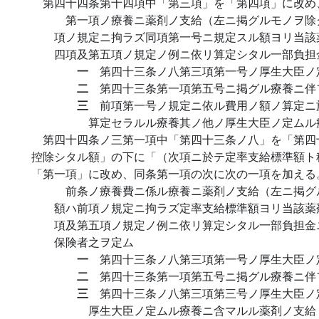
第四十四条第十四項中「第三項」を「第四項」に改め
第一項ノ療養ニ薬剤ノ支給（左ニ掲グルモノヲ除
項ノ規定ニ拘ラズ同項第一号ニ規定スル額ヨリ当該
四項及第五項ノ規定ノ例ニ依リ算定シタル一部負担
一
第四十三条ノ八第三項第一号ノ厚生大臣ノ
二
第四十三条第一項第五号ニ掲グル療養ニ伴
三
前項第一号ノ規定ニ依ル費用ノ額ノ算定ニ
算定セラルル療養其ノ他ノ厚生大臣ノ定ムル
第四十四条ノ三第一項中「第四十三条ノ八」を「第四
控除シタル額」の下に「（次項ニ於テ定率支給標準額ト
「第一項」に改め、同条第一項の次に次の一項を加える
前条ノ療養費ニ係ル療養ニ薬剤ノ支給（左ニ掲グ
額ハ前項ノ規定ニ拘ラズ定率支給標準額ヨリ当該薬
項及第五項ノ規定ノ例ニ依リ算定シタル一部負担金
保険者之ヲ定ム
一
第四十三条ノ八第三項第一号ノ厚生大臣ノ
二
第四十三条第一項第五号ニ掲グル療養ニ伴
三
第四十三条ノ八第三項第三号ノ厚生大臣ノ
厚生大臣ノ定ムル療養ニ含マルル薬剤ノ支給