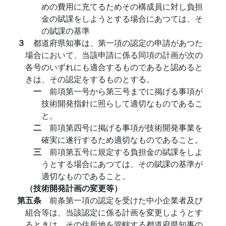
めの費用に充てるためその構成員に対し負担
金の賦課をしようとする場合にあつては、そ
の賦課の基準
３
都道府県知事は、第一項の認定の申請があつた
場合において、当該申請に係る同項の計画が次の
各号のいずれにも適合するものであると認めると
きは、その認定をするものとする。
一
前項第一号から第三号までに掲げる事項が
技術開発指針に照らして適切なものであるこ
と。
二
前項第四号に掲げる事項が技術開発事業を
確実に遂行するため適切なものであること。
三
前項第五号に規定する負担金の賦課をしよ
うとする場合にあつては、その賦課の基準が
適切なものであること。
（技術開発計画の変更等）
第五条
前条第一項の認定を受けた中小企業者及び
組合等は、当該認定に係る計画を変更しようとす
るときは、その住所地を管轄する都道府県知事の