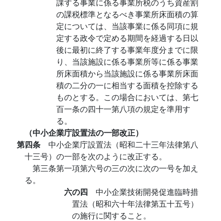
課する事業に係る事業所税のうち資産割
の課税標準となるべき事業所床面積の算
定については、当該事業に係る同項に規
定する政令で定める期間を経過する日以
後に最初に終了する事業年度分までに限
り、当該施設に係る事業所等に係る事業
所床面積から当該施設に係る事業所床面
積の二分の一に相当する面積を控除する
ものとする。この場合においては、第七
百一条の四十一第八項の規定を準用す
る。
（中小企業庁設置法の一部改正）
第四条
中小企業庁設置法（昭和二十三年法律第八
十三号）の一部を次のように改正する。
第三条第一項第六号の三の次に次の一号を加え
る。
六の四
中小企業技術開発促進臨時措
置法（昭和六十年法律第五十五号）
の施行に関すること。