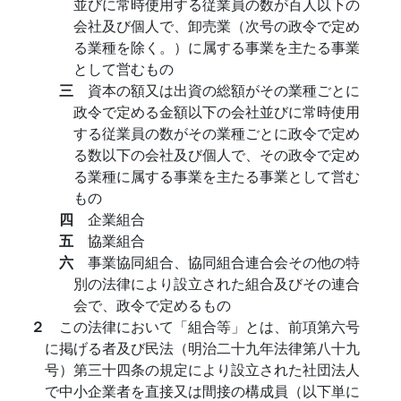
並びに常時使用する従業員の数が百人以下の
会社及び個人で、卸売業（次号の政令で定め
る業種を除く。）に属する事業を主たる事業
として営むもの
三
資本の額又は出資の総額がその業種ごとに
政令で定める金額以下の会社並びに常時使用
する従業員の数がその業種ごとに政令で定め
る数以下の会社及び個人で、その政令で定め
る業種に属する事業を主たる事業として営む
もの
四
企業組合
五
協業組合
六
事業協同組合、協同組合連合会その他の特
別の法律により設立された組合及びその連合
会で、政令で定めるもの
２
この法律において「組合等」とは、前項第六号
に掲げる者及び民法（明治二十九年法律第八十九
号）第三十四条の規定により設立された社団法人
で中小企業者を直接又は間接の構成員（以下単に