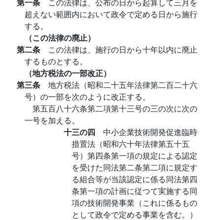
第一条
この法律は、公布の日から起算して三月を
超えない範囲内において政令で定める日から施行
する。
（この法律の廃止）
第二条
この法律は、施行の日から十年以内に廃止
するものとする。
（地方税法の一部改正）
第三条
地方税法（昭和二十五年法律第二百二十六
号）の一部を次のように改正する。
第五百八十六条第二項第十三号の三の次に次の
一号を加える。
十三の四
中小企業技術開発促進臨時
措置法（昭和六十年法律第五十五
号）第四条第一項の規定による認定
を受けた同法第二条第二項に規定す
る組合等が当該認定に係る同法第四
条第一項の計画に従つて実施する同
項の技術開発事業（これに係るもの
として政令で定める事業を含む。）