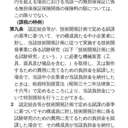
円を超える場合における当該一の無担保保証に係
る無担保保証保険関係の保険料の額については、
この限りでない。
（課税の特例）
第九条
認定組合等が、技術開発計画で定める賦課
の基準に基づいて、その構成員たる中小企業者に
対し、当該技術開発計画に従つて実施する技術開
発事業に係る試験研究（以下「技術開発計画に係
る試験研究」という。）に必要な機械装置（工
具、器具及び備品を含む。）を取得し、又は製作
するための費用に充てるための負担金を賦課した
場合で、当該中小企業者が当該負担金を納付した
ときは、租税特別措置法（昭和三十二年法律第二
十六号）で定めるところにより、当該負担金につ
いて特別償却を行うことができる。
２
認定組合等が技術開発計画で定める賦課の基準
に基づいてその構成員に対し技術開発計画に係る
試験研究のための費用に充てるための負担金を賦
課した場合で、その構成員が当該負担金を納付し