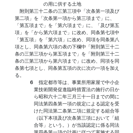
の用に供する土地
附則第三十二条の三第三項中「次条第一項及び
第二項」を「次条第一項から第三項まで」に、
「第五項まで」を「第六項まで」に、「及び第五
項」を「から第六項まで」に改め、同条第七項中
「第五項」を「第六項」に改め、同項を同条第八
項とし、同条第六項の表の下欄中「附則第三十二
条の三第三項から第五項まで」を「附則第三十二
条の三第三項から第六項まで」に改め、同項を同
条第七項とし、同条第五項の次に次の一項を加え
る。
６
指定都市等は、事業所用家屋で中小企
業技術開発促進臨時措置法の施行の日か
ら昭和六十二年三月三十一日までの間に
同法第四条第一項の規定による認定を受
けた同法第二条第二項に規定する組合等
（以下本項及び次条第三項において「組
合等」という。）が当該認定に係る同法
第四条第一項の計画に従つて実施する同