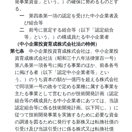
発事業資金」という。）の確保に努めるものとす
る。
一
第四条第一項の認定を受けた中小企業者及
び組合等
二
前号に規定する組合等（以下「認定組合
等」という。）の構成員たる中小企業者
（中小企業投資育成株式会社法の特例）
第七条
中小企業投資育成株式会社は、中小企業投
資育成株式会社法（昭和三十八年法律第百一号）
第八条第一項各号に掲げる事業のほか、前条各号
に掲げる者（以下「認定中小企業者等」とい
う。）のうち資本の額が一億円を超える株式会社
で同項第一号の政令で定める業種に属する事業を
主たる事業として営むものが技術開発計画（認定
組合等の構成員たる中小企業者にあつては、当該
認定組合等に係る技術開発計画。以下同じ。）に
従つて技術開発事業を実施するために必要な資金
の調達を図るために発行する新株又は転換社債の
引受け及び当該引受けに係る株式又は転換社債