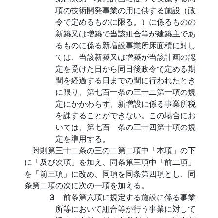
項の技術開発事業の用に供する施設（政
令で定めるものに限る。）に係るものの
新築又は増築で当該組合等が建築主であ
るものに係る新増設事業所床面積に対し
ては、当該新築又は増築が当該計画の認
定を受けた日から同日後政令で定める期
間を経過する日までの間に行われたとき
に限り、第七百一条の三十二第一項の規
定にかかわらず、新増設に係る事業所税
を課することができない。この場合にお
いては、第七百一条の三十四第十項の規
定を準用する。
附則第三十二条の三の二第二項中「本項」の下
に「及び次項」を加え、同条第三項中「前二項」
を「前三項」に改め、同項を同条第四項とし、同
条第二項の次に次の一項を加える。
３
前条第六項に規定する施設に係る事業
所等において組合等が行う事業に対して