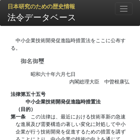
日本研究のための歴史情報
法令データベース
中小企業技術開発促進臨時措置法をここに公布す
る。
御名御璽
昭和六十年六月七日
内閣総理大臣 中曽根康弘
法律第五十五号
中小企業技術開発促進臨時措置法
（目的）
第一条
この法律は、最近における技術革新の急速
な進展及び需要構造の著しい変化に対処して中小
企業が行う技術開発を促進するための措置を講ず
ることにより、中小企業の技術の向上を通じて、