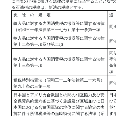
に同表の下欄に掲げる法律の規定に該当することとなつ
る石油税の税率は、新法の税率とする。
免 除 の 規 定
追
輸入品に対する内国消費税の徴収等に関する法律
同
（昭和三十年法律第三十七号）第十一条第一項
輸入品に対する内国消費税の徴収等に関する法律
同
第十二条第一項及び第二項
同
輸入品に対する内国消費税の徴収等に関する法律
率
第十三条第一項
条
項
租税特別措置法（昭和三十二年法律第二十六号）
同
第九十条の三第一項
日本国とアメリカ合衆国との間の相互協力及び安
日
全保障条約第六条に基づく施設及び区域並びに日
び
本国における合衆国軍隊の地位に関する協定の実
並
施に伴う所得税法等の臨時特例に関する法律（昭
す