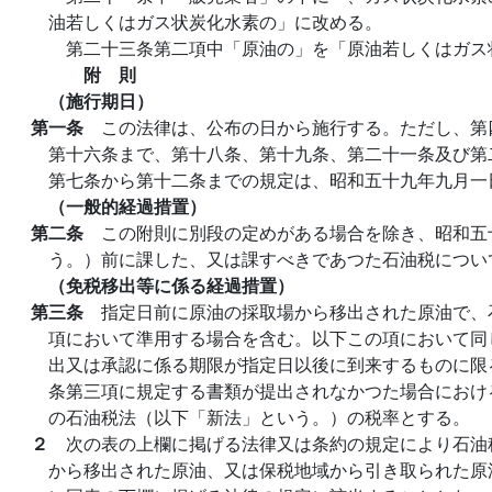
油若しくはガス状炭化水素の」に改める。
第二十三条第二項中「原油の」を「原油若しくはガス
附 則
（施行期日）
第一条
この法律は、公布の日から施行する。ただし、第
第十六条まで、第十八条、第十九条、第二十一条及び第
第七条から第十二条までの規定は、昭和五十九年九月一
（一般的経過措置）
第二条
この附則に別段の定めがある場合を除き、昭和五
う。）前に課した、又は課すべきであつた石油税につい
（免税移出等に係る経過措置）
第三条
指定日前に原油の採取場から移出された原油で、
項において準用する場合を含む。以下この項において同
出又は承認に係る期限が指定日以後に到来するものに限
条第三項に規定する書類が提出されなかつた場合におけ
の石油税法（以下「新法」という。）の税率とする。
２
次の表の上欄に掲げる法律又は条約の規定により石油
から移出された原油、又は保税地域から引き取られた原