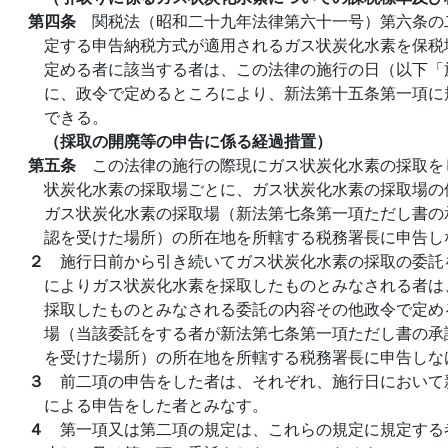
第四条
関税法（昭和二十九年法律第六十一号）第六条の
定する申告納税方式が適用されるガス状炭化水素を保税
定める者に該当する者は、この法律の施行の日（以下「
に、政令で定めるところにより、新法第十五条第一項に
できる。
（採取の開廃等の申告に係る経過措置）
第五条
この法律の施行の際現にガス状炭化水素の採取を
状炭化水素の採取場ごとに、ガス状炭化水素の採取場の
ガス状炭化水素の採取場（新法第七条第一項ただし書の
認を受けた場所）の所在地を所轄する税務署長に申告し
２
施行日前から引き続いてガス状炭化水素の採取の委託
によりガス状炭化水素を採取したものとみなされる者は
採取したものとみなされる委託の内容その他政令で定め
場（当該委託をする者が新法第七条第一項ただし書の承
を受けた場所）の所在地を所轄する税務署長に申告しな
３
前二項の申告をした者は、それぞれ、施行日において
による申告をした者とみなす。
４
第一項又は第二項の規定は、これらの規定に規定する