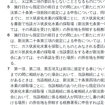
止し、又は第二項の委託をしないこととなるものについ
５
施行日から指定日の前日までの間において新たにガス
法第二十条第一項前段の規定による申告については、同
までに、ガス状炭化水素の採取場ごとに、ガス状炭化水
を書面で当該ガス状炭化水素の採取場（新法第七条第一
ては、その承認を受けた場所）の所在地を所轄する税務
６
施行日から指定日の前日までの間において新たにガス
は、新法第二十条第三項の規定による申告については、
でに、ガス状炭化水素を採取したものとみなされる委託
該ガス状炭化水素の採取場（当該委託をする者が新法第
合にあつては、その承認を受けた場所）の所在地を所轄
る。
７
第一項、第二項、第五項又は前項に規定する者につい
までの間に相続があつた場合において、当該相続により
があるときは、当該相続人は、新法第二十条第四項の規
水素の採取場ごとに、当該相続のあつた日から指定日の
状炭化水素の採取場（当該相続に係る被相続人が新法第
合において、当該相続に係る相続人が同項ただし書の承
ける場所）の所在地を所轄する税務署長に申告すれば足