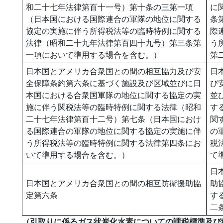
和二十七年法律第百十一号）第十条の三第一項
に
（日本国における国際連合の軍隊の地位に関する
条
協定の実施に伴う所得税法等の臨時特例に関する
際
法律（昭和二十九年法律第百四十九号）第三条第
う
一項において準用する場合を含む。）
第
日本国とアメリカ合衆国との間の相互協力及び安
日
全保障条約第六条に基づく施設及び区域並びに日
び
本国における合衆国軍隊の地位に関する協定の実
並
施に伴う関税法等の臨時特例に関する法律（昭和
す
二十七年法律第百十二号）第七条（日本国におけ
関
る国際連合の軍隊の地位に関する協定の実施に伴
の
う所得税法等の臨時特例に関する法律第四条にお
税
いて準用する場合を含む。）
て
日
日本国とアメリカ合衆国との間の相互防衛援助協
助
定第六条
す
二
（引取りに係るガス状炭化水素についての課税標準及び