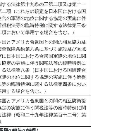
関する法律第十九条の三第二項又は第十一
第二項（これらの規定を日本国における国
連合の軍隊の地位に関する協定の実施に伴
所得税法等の臨時特例に関する法律第三条
二項において準用する場合を含む。）
本国とアメリカ合衆国との間の相互協力及
安全保障条約第六条に基づく施設及び区域
びに日本国における合衆国軍隊の地位に関
る協定の実施に伴う関税法等の臨時特例に
する法律第八条（日本国における国際連合
軍隊の地位に関する協定の実施に伴う所得
法等の臨時特例に関する法律第四条におい
準用する場合を含む。）
本国とアメリカ合衆国との間の相互防衛援
協定の実施に伴う関税法等の臨時特例に関
る法律（昭和二十九年法律第百十二号）第
条
税額の申告の特例）