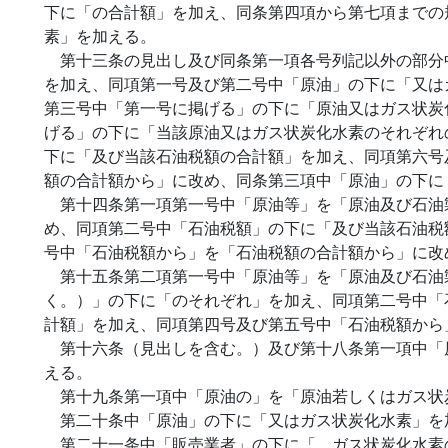
下に「の合計額」を加え、同条第四項から第七項までの
素」を加える。
第十三条の見出し及び同条第一項各号列記以外の部分
を加え、同項第一号及び第二号中「原油」の下に「又は
第三号中「第一号に掲げる」の下に「原油又はガス状炭
げる」の下に「当該原油又はガス状炭化水素のそれぞれ
下に「及び当該石油税額の合計額」を加え、同項第六号
額の合計額から」に改め、同条第三項中「原油」の下に
第十四条第一項第一号中「原油等」を「原油及び石油
め、同項第二号中「石油税額」の下に「及び当該石油税
号中「石油税額から」を「石油税額の合計額から」に改
第十五条第二項第一号中「原油等」を「原油及び石油
く。）」の下に「のそれぞれ」を加え、同項第二号中「
計額」を加え、同項第四号及び第五号中「石油税額から
第十六条（見出しを含む。）及び第十八条第一項中「
える。
第十九条第一項中「原油の」を「原油若しくはガス状
第二十条中「原油」の下に「又はガス状炭化水素」を
第二十一条中「販売業者」の下に「、ガス状炭化水素