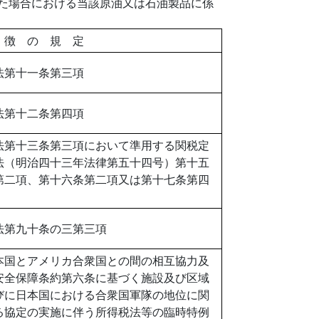
た場合における当該原油又は石油製品に係
 徴 の 規 定
法第十一条第三項
法第十二条第四項
法第十三条第三項において準用する関税定
法（明治四十三年法律第五十四号）第十五
第二項、第十六条第二項又は第十七条第四
法第九十条の三第三項
本国とアメリカ合衆国との間の相互協力及
安全保障条約第六条に基づく施設及び区域
びに日本国における合衆国軍隊の地位に関
る協定の実施に伴う所得税法等の臨時特例