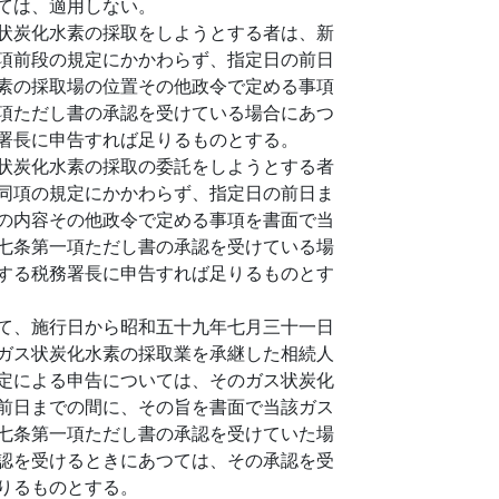
ては、適用しない。
状炭化水素の採取をしようとする者は、新
項前段の規定にかかわらず、指定日の前日
素の採取場の位置その他政令で定める事項
項ただし書の承認を受けている場合にあつ
署長に申告すれば足りるものとする。
状炭化水素の採取の委託をしようとする者
同項の規定にかかわらず、指定日の前日ま
の内容その他政令で定める事項を書面で当
七条第一項ただし書の承認を受けている場
する税務署長に申告すれば足りるものとす
て、施行日から昭和五十九年七月三十一日
ガス状炭化水素の採取業を承継した相続人
定による申告については、そのガス状炭化
前日までの間に、その旨を書面で当該ガス
七条第一項ただし書の承認を受けていた場
認を受けるときにあつては、その承認を受
りるものとする。