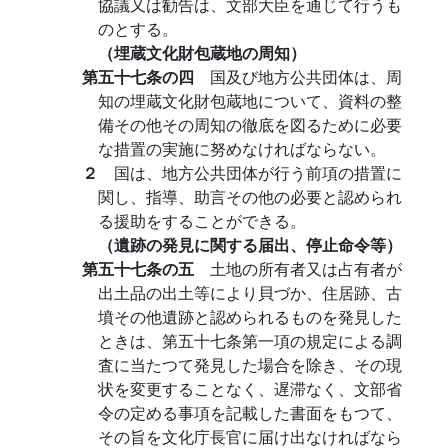
協議又は勧告は、文部大臣を通じて行うも
のとする。
（埋蔵文化財包蔵地の周知）
第五十七条の四
国及び地方公共団体は、周
知の埋蔵文化財包蔵地について、資料の整
備その他その周知の徹底を図るために必要
な措置の実施に努めなければならない。
２
国は、地方公共団体が行う前項の措置に
関し、指導、助言その他の必要と認められ
る援助をすることができる。
（遺跡の発見に関する届出、停止命令等）
第五十七条の五
土地の所有者又は占有者が
出土品の出土等により貝づか、住居跡、古
墳その他遺跡と認められるものを発見した
ときは、第五十七条第一項の規定による調
査に当たつて発見した場合を除き、その現
状を変更することなく、遅滞なく、文部省
令の定める事項を記載した書面をもつて、
その旨を文化庁長官に届け出なければなら