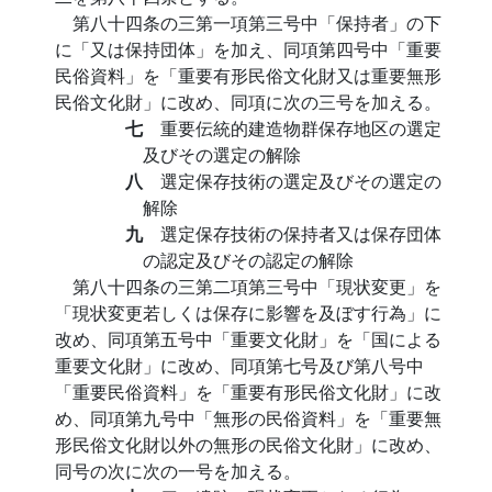
第八十四条の三第一項第三号中「保持者」の下
に「又は保持団体」を加え、同項第四号中「重要
民俗資料」を「重要有形民俗文化財又は重要無形
民俗文化財」に改め、同項に次の三号を加える。
七
重要伝統的建造物群保存地区の選定
及びその選定の解除
八
選定保存技術の選定及びその選定の
解除
九
選定保存技術の保持者又は保存団体
の認定及びその認定の解除
第八十四条の三第二項第三号中「現状変更」を
「現状変更若しくは保存に影響を及ぼす行為」に
改め、同項第五号中「重要文化財」を「国による
重要文化財」に改め、同項第七号及び第八号中
「重要民俗資料」を「重要有形民俗文化財」に改
め、同項第九号中「無形の民俗資料」を「重要無
形民俗文化財以外の無形の民俗文化財」に改め、
同号の次に次の一号を加える。