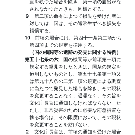
置を執つた場合を除き、第一項の届出がな
されなかつたときも、同様とする。
９
第二項の命令によつて損失を受けた者に
対しては、国は、その通常生ずべき損失を
補償する。
10
前項の場合には、第四十一条第二項から
第四項までの規定を準用する。
（国の機関等の遺跡の発見に関する特例）
第五十七条の六
国の機関等が前項第一項に
規定する発見をしたときは、同条の規定を
適用しないものとし、第五十七条第一項又
は第九十八条の二第一項の規定による調査
に当たつて発見した場合を除き、その現状
を変更することなく、遅滞なく、その旨を
文化庁長官に通知しなければならない。た
だし、非常災害のために必要な応急措置を
執る場合は、その限度において、その現状
を変更することを妨げない。
２
文化庁長官は、前項の通知を受けた場合