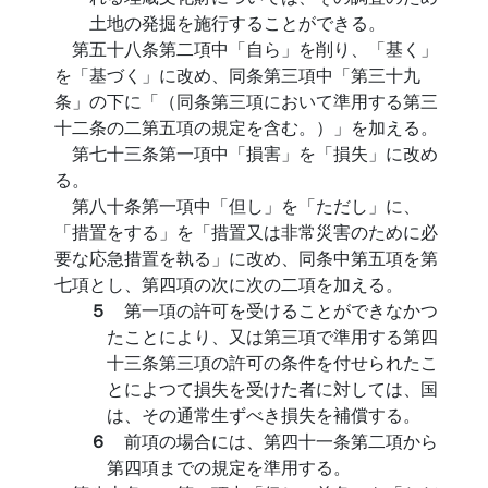
土地の発掘を施行することができる。
第五十八条第二項中「自ら」を削り、「基く」
を「基づく」に改め、同条第三項中「第三十九
条」の下に「（同条第三項において準用する第三
十二条の二第五項の規定を含む。）」を加える。
第七十三条第一項中「損害」を「損失」に改め
る。
第八十条第一項中「但し」を「ただし」に、
「措置をする」を「措置又は非常災害のために必
要な応急措置を執る」に改め、同条中第五項を第
七項とし、第四項の次に次の二項を加える。
５
第一項の許可を受けることができなかつ
たことにより、又は第三項で準用する第四
十三条第三項の許可の条件を付せられたこ
とによつて損失を受けた者に対しては、国
は、その通常生ずべき損失を補償する。
６
前項の場合には、第四十一条第二項から
第四項までの規定を準用する。