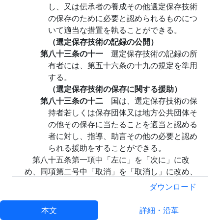
し、又は伝承者の養成その他選定保存技術
の保存のために必要と認められるものにつ
いて適当な措置を執ることができる。
（選定保存技術の記録の公開）
第八十三条の十一
選定保存技術の記録の所
有者には、第五十六条の十九の規定を準用
する。
（選定保存技術の保存に関する援助）
第八十三条の十二
国は、選定保存技術の保
持者若しくは保存団体又は地方公共団体そ
の他その保存に当たることを適当と認める
者に対し、指導、助言その他の必要と認め
られる援助をすることができる。
第八十五条第一項中「左に」を「次に」に改
め、同項第二号中「取消」を「取消し」に改め、
同項第四号中「第五十六条の七第二項」の下に
ダウンロード
「及び第五十六条の十六」を、「第五十一条の
二」の下に「（第五十六条の十六で準用する場合
本文
詳細・沿革
を含む。）」を加え、同項第八号中「第八十条第