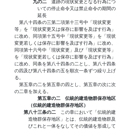
九の二
遺跡の現状変更となる行為につ
いての停止命令又は禁止命令の期間の
延長
第八十四条の三第二項第十三号中「現状変更
等」を「現状変更又は保存に影響を及ぼす行為」
に改め、同項第十五号中「現状変更等」を「現状
変更若しくは保存に影響を及ぼす行為」に改め、
同項第十六号中「現状変更」及び「現状変更等」
を「現状変更若しくは保存に影響を及ぼす行為」
に改め、同条を第八十四条の二とし、第八十四条
の四及び第八十四条の五を順次一条ずつ繰り上げ
る。
第五章の二を第五章の四とし、第五章の次に次
の二章を加える。
第五章の二 伝統的建造物群保存地区
（伝統的建造物群保存地区）
第八十三条の二
この章において「伝統的建
造物群保存地区」とは、伝統的建造物群及
びこれと一体をなしてその価値を形成して