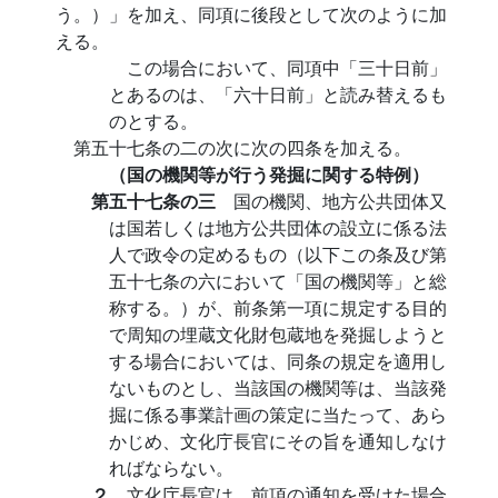
う。）」を加え、同項に後段として次のように加
える。
この場合において、同項中「三十日前」
とあるのは、「六十日前」と読み替えるも
のとする。
第五十七条の二の次に次の四条を加える。
（国の機関等が行う発掘に関する特例）
第五十七条の三
国の機関、地方公共団体又
は国若しくは地方公共団体の設立に係る法
人で政令の定めるもの（以下この条及び第
五十七条の六において「国の機関等」と総
称する。）が、前条第一項に規定する目的
で周知の埋蔵文化財包蔵地を発掘しようと
する場合においては、同条の規定を適用し
ないものとし、当該国の機関等は、当該発
掘に係る事業計画の策定に当たって、あら
かじめ、文化庁長官にその旨を通知しなけ
ればならない。
２
文化庁長官は、前項の通知を受けた場合