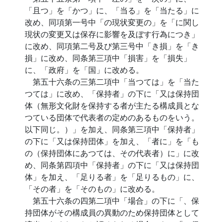
「且つ」を「かつ」に、「当る」を「当たる」に
改め、同項第一号中「の現状変更の」を「に関し
現状の変更又は保存に影響を及ぼす行為につき」
に改め、同項第二号及び第三号中「き損」を「き
損」に改め、同条第三項中「損害」を「損失」
に、「政府」を「国」に改める。
第五十六条の三第二項中「当つては」を「当た
つては」に改め、「保持者」の下に「又は保持団
体（無形文化財を保持する者が主たる構成員とな
つている団体で代表者の定めのあるものをいう。
以下同じ。）」を加え、同条第三項中「保持者」
の下に「又は保持団体」を加え、「者に」を「も
の（保持団体にあつては、その代表者）に」に改
め、同条第四項中「保持者」の下に「又は保持団
体」を加え、「足りる者」を「足りるもの」に、
「その者」を「そのもの」に改める。
第五十六条の四第二項中「場合」の下に「、保
持団体がその構成員の異動のため保持団体として