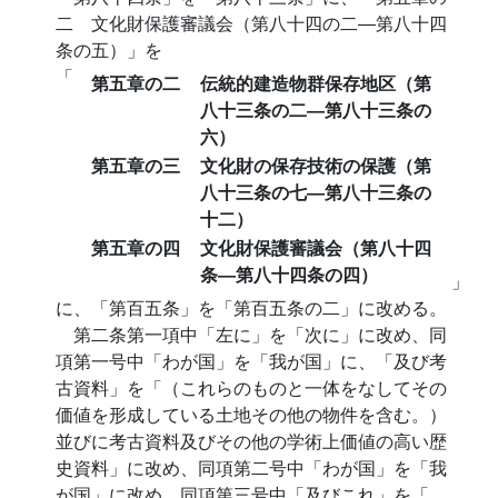
二 文化財保護審議会（第八十四の二―第八十四
条の五）」を
「
第五章の二
伝統的建造物群保存地区（第
八十三条の二―第八十三条の
六）
第五章の三
文化財の保存技術の保護（第
八十三条の七―第八十三条の
十二）
第五章の四
文化財保護審議会（第八十四
条―第八十四条の四）
」
に、「第百五条」を「第百五条の二」に改める。
第二条第一項中「左に」を「次に」に改め、同
項第一号中「わが国」を「我が国」に、「及び考
古資料」を「（これらのものと一体をなしてその
価値を形成している土地その他の物件を含む。）
並びに考古資料及びその他の学術上価値の高い歴
史資料」に改め、同項第二号中「わが国」を「我
が国」に改め、同項第三号中「及びこれ」を「、