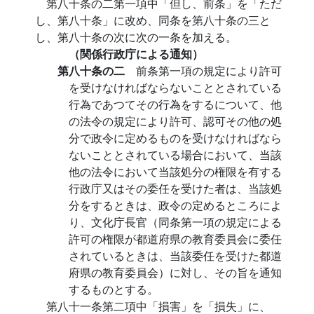
第八十条の二第一項中「但し、前条」を「ただ
し、第八十条」に改め、同条を第八十条の三と
し、第八十条の次に次の一条を加える。
（関係行政庁による通知）
第八十条の二
前条第一項の規定により許可
を受けなければならないこととされている
行為であつてその行為をするについて、他
の法令の規定により許可、認可その他の処
分で政令に定めるものを受けなければなら
ないこととされている場合において、当該
他の法令において当該処分の権限を有する
行政庁又はその委任を受けた者は、当該処
分をするときは、政令の定めるところによ
り、文化庁長官（同条第一項の規定による
許可の権限が都道府県の教育委員会に委任
されているときは、当該委任を受けた都道
府県の教育委員会）に対し、その旨を通知
するものとする。
第八十一条第二項中「損害」を「損失」に、