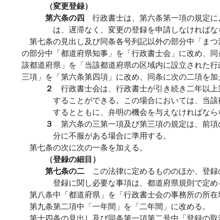
（変更登録）
第六条の四
行政書士は、第六条第一項の規定に
は、遅滞なく、変更の登録を申請しなければな
第七条の見出し及び同条各号列記以外の部分中「まつ
の部分中「都道府県知事」を「行政書士会」に改め、同
該都道府県」を「当該都道府県の区域内に設立された行
三項」を「第六条第四項」に改め、同条に次の二項を加
２
行政書士会は、行政書士が引き続き二年以上
することができる。この場合においては、当該
するとともに、弁明の機会を与えなければなら
３
第六条の三第一項及び第三項の規定は、前項
分に不服がある場合に準用する。
第七条の次に次の一条を加える。
（登録の細目）
第七条の二
この法律に定めるもののほか、登録
登録に関し必要な事項は、都道府県規則で定め
第八条中「都道府県」を「行政書士会の事務所の所在
第九条第二項中「一年間」を「二年間」に改める。
第十四条の見出し及び同条第一項第二号中「登録の取