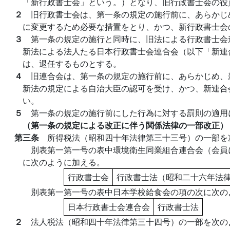
「新行政書士会」という。）となり、旧行政書士会の役
２
旧行政書士会は、第一条の規定の施行前に、あらかじ
に変更するため必要な措置をとり、かつ、新行政書士会
３
第一条の規定の施行と同時に、旧法による行政書士会
新法による法人たる日本行政書士会連合会（以下「新連
は、退任するものとする。
４
旧連合会は、第一条の規定の施行前に、あらかじめ、
新法の規定による自治大臣の認可を受け、かつ、新連合
い。
５
第一条の規定の施行前にした行為に対する罰則の適用
（第一条の規定による改正に伴う関係法律の一部改正）
第三条
所得税法（昭和四十年法律第三十三号）の一部を
別表第一第一号の表中環境衛生同業組合連合会（会員
に次のように加える。
行政書士会
行政書士法（昭和二十六年法
別表第一第一号の表中日本学校給食会の項の次に次の
日本行政書士会連合会
行政書士法
２
法人税法（昭和四十年法律第三十四号）の一部を次の