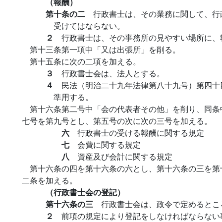
（報酬）
第十条の二
行政書士は、その業務に関して、行
受けてはならない。
２
行政書士は、その事務所の見やすい場所に、
第十三条第一項中「又は出張所」を削る。
第十五条に次の二項を加える。
３
行政書士会は、法人とする。
４
民法（明治二十九年法律第八十九号）第四十
準用する。
第十六条第二号中「会の代表者その他」を削り、同条
七号を第九号とし、第五号の次に次の三号を加える。
六
行政書士の受ける報酬に関する規定
七
会費に関する規定
八
資産及び会計に関する規定
第十六条の四を第十六条の六とし、第十六条の三を第
二条を加える。
（行政書士会の登記）
第十六条の三
行政書士会は、政令で定めるとこ
２
前項の規定により登記をしなければならない