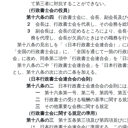
て第三者に対抗することができない。
（行政書士会の役員）
第十六条の四
行政書士会に、会長、副会長及び
２
会長は、行政書士会を代表し、その会務を総
３
副会長は、会長の定めるところにより、会長
務を代理し、会長が欠員のときはその職務を行
第十八条の見出しを「（日本行政書士会連合会）」に
「全国の行政書士会は」に、「全国を通じて一箇の行政
会」に改め、同条第二項中「行政書士会連合会」を「日
第十八条の二中「行政書士会連合会」を「日本行政書
とし、第十八条の次に次の二条を加える。
（日本行政書士会連合会の会則）
第十八条の二
日本行政書士会連合会の会則には
一
第十六条第一号、第二号、第四号、第五
二
行政書士の受ける報酬の基準に関する規
三
その他重要な会務に関する規定
（行政書士会に関する規定の準用）
第十八条の三
第十五条第三項及び第四項並びに
は、日本行政書士会連合会に準用する。この場