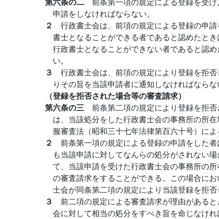
第六条の二
前条第一項の規定による登録を受け
申請をしなければならない。
２
行政書士会は、前項の規定による登録の申請
書士となることができる者であると認めたとき
行政書士となることができない者であると認め
い。
３
行政書士会は、前項の規定により登録を拒否
りその旨を当該申請者に通知しなければならな
（登録を拒否された場合等の審査請求）
第六条の三
前条第二項の規定により登録を拒否
は、当該処分をした行政書士会の事務所の所在
服審査法（昭和三十七年法律第百六十号）によ
２
前条第一項の規定による登録の申請をした者
も当該申請に対してなんらの処分がされない場
て、当該申請を受けた行政書士会の事務所の所
の審査請求をすることができる。この場合にお
士会が同条第二項の規定により当該登録を拒否
３
前二項の規定による審査請求が理由があると
会に対して相当の処分をすべき旨を命じなけれ