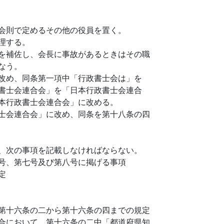
会則で定めるその他の役員を置く。
理する。
を補佐し、会長に事故があるときはその職
なう。
改め、同条第一項中「行政書士会は」を
書士会連合会」を「日本行政書士会連合
本行政書士会連合会」に改める。
士会連合会」に改め、同条を第十八条の四
、次の事項を記載しなければならない。
号、第七号及び第八号に掲げる事項
定
第十六条の二から第十六条の四までの規定
合において、第十六条の二中「都道府県知