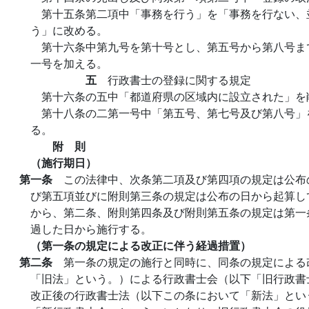
第十五条第二項中「事務を行う」を「事務を行ない、
う」に改める。
第十六条中第九号を第十号とし、第五号から第八号ま
一号を加える。
五
行政書士の登録に関する規定
第十六条の五中「都道府県の区域内に設立された」を
第十八条の二第一号中「第五号、第七号及び第八号」
る。
附 則
（施行期日）
第一条
この法律中、次条第二項及び第四項の規定は公布
び第五項並びに附則第三条の規定は公布の日から起算し
から、第二条、附則第四条及び附則第五条の規定は第一
過した日から施行する。
（第一条の規定による改正に伴う経過措置）
第二条
第一条の規定の施行と同時に、同条の規定による
「旧法」という。）による行政書士会（以下「旧行政書
改正後の行政書士法（以下この条において「新法」とい