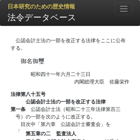
日本研究のための歴史情報
法令データベース
公認会計士法の一部を改正する法律をここに公布
する。
御名御璽
昭和四十一年六月二十三日
内閣総理大臣 佐藤栄作
法律第八十五号
公認会計士法の一部を改正する法律
第一条
公認会計士法（昭和二十三年法律第百三
号）の一部を次のように改正する。
目次中「第六章 公認会計士審査会」を
「
第五章の二
監査法人