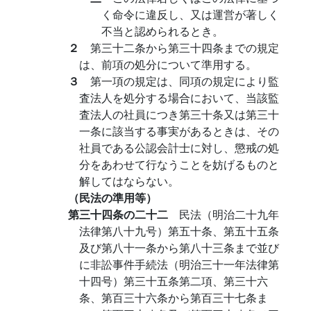
く命令に違反し、又は運営が著しく
不当と認められるとき。
２
第三十二条から第三十四条までの規定
は、前項の処分について準用する。
３
第一項の規定は、同項の規定により監
査法人を処分する場合において、当該監
査法人の社員につき第三十条又は第三十
一条に該当する事実があるときは、その
社員である公認会計士に対し、懲戒の処
分をあわせて行なうことを妨げるものと
解してはならない。
（民法の準用等）
第三十四条の二十二
民法（明治二十九年
法律第八十九号）第五十条、第五十五条
及び第八十一条から第八十三条まで並び
に非訟事件手続法（明治三十一年法律第
十四号）第三十五条第二項、第三十六
条、第百三十六条から第百三十七条ま