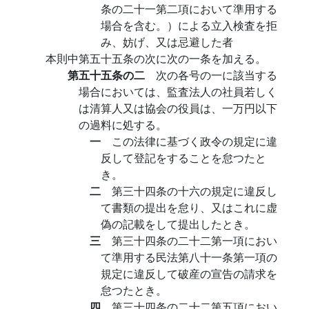
条の二十一第二項において準用する
場合を含む。）による立入検査を拒
み、妨げ、又は忌避した者
本則中第五十五条の次に次の一条を加える。
第五十五条の二
次の各号の一に該当する
場合においては、監査法人の社員若しく
は清算人又は協会の役員は、一万円以下
の過料に処する。
一
この法律に基づく政令の規定に違
反して登記をすることを怠つたと
き。
二
第三十四条の十六の規定に違反し
て書類の提出を怠り、又はこれに虚
偽の記載をして提出したとき。
三
第三十四条の二十二第一項におい
て準用する民法第八十一条第一項の
規定に違反して破産の宣告の請求を
怠つたとき。
四
第三十四条の二十二第五項におい