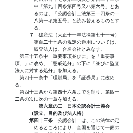
中「第九十四条第四号又ハ第六号」とあ
るのは、「公認会計士法第三十四条の十
八第一項第五号」と読み替えるものとす
る。
７
破産法（大正十一年法律第七十一号）
第百二十七条の規定の適用については、
監査法人は、合名会社とみなす。
第三十五条中「重要事項並びに」を「重要事
項、」に改め、「懲戒処分」の下に「並びに監査
法人に対する処分」を加える。
第四十一条中「理財局」を「証券局」に改め
る。
第四十三条から第四十六条までを削り、第四十
二条の次に次の一章を加える。
第六章の二 日本公認会計士協会
（設立、目的及び法人格）
第四十三条
公認会計士は、この法律の定
めるところにより、全国を通じて一箇の