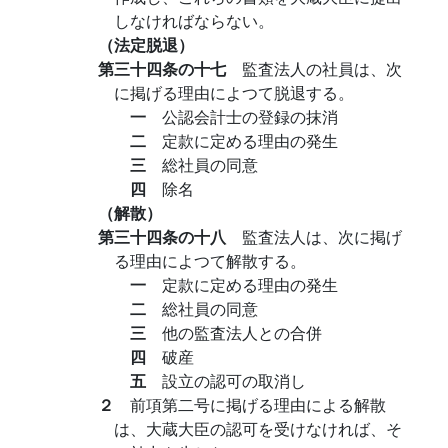
しなければならない。
（法定脱退）
第三十四条の十七
監査法人の社員は、次
に掲げる理由によつて脱退する。
一
公認会計士の登録の抹消
二
定款に定める理由の発生
三
総社員の同意
四
除名
（解散）
第三十四条の十八
監査法人は、次に掲げ
る理由によつて解散する。
一
定款に定める理由の発生
二
総社員の同意
三
他の監査法人との合併
四
破産
五
設立の認可の取消し
２
前項第二号に掲げる理由による解散
は、大蔵大臣の認可を受けなければ、そ