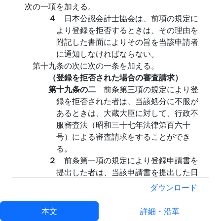
次の一項を加える。
４
日本公認会計士協会は、前項の規定に
より登録を拒否するときは、その理由を
附記した書面によりその旨を当該申請者
に通知しなければならない。
第十九条の次に次の一条を加える。
（登録を拒否された場合の審査請求）
第十九条の二
前条第三項の規定により登
録を拒否された者は、当該処分に不服が
あるときは、大蔵大臣に対して、行政不
服審査法（昭和三十七年法律第百六十
号）による審査請求をすることができ
る。
２
前条第一項の規定により登録申請書を
提出した者は、当該申請書を提出した日
から三月を経過しても当該申請に対して
ダウンロード
なんらの処分がされない場合には、当該
登録を拒否されたものとして、大蔵大臣
本文
詳細・沿革
に対して、前項の審査請求をすることが