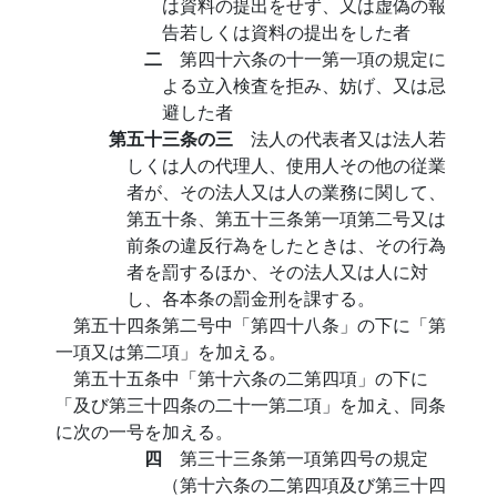
は資料の提出をせず、又は虚偽の報
告若しくは資料の提出をした者
二
第四十六条の十一第一項の規定に
よる立入検査を拒み、妨げ、又は忌
避した者
第五十三条の三
法人の代表者又は法人若
しくは人の代理人、使用人その他の従業
者が、その法人又は人の業務に関して、
第五十条、第五十三条第一項第二号又は
前条の違反行為をしたときは、その行為
者を罰するほか、その法人又は人に対
し、各本条の罰金刑を課する。
第五十四条第二号中「第四十八条」の下に「第
一項又は第二項」を加える。
第五十五条中「第十六条の二第四項」の下に
「及び第三十四条の二十一第二項」を加え、同条
に次の一号を加える。
四
第三十三条第一項第四号の規定
（第十六条の二第四項及び第三十四