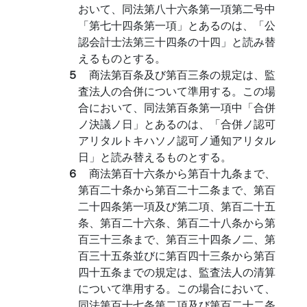
おいて、同法第八十六条第一項第二号中
「第七十四条第一項」とあるのは、「公
認会計士法第三十四条の十四」と読み替
えるものとする。
５
商法第百条及び第百三条の規定は、監
査法人の合併について準用する。この場
合において、同法第百条第一項中「合併
ノ決議ノ日」とあるのは、「合併ノ認可
アリタルトキハソノ認可ノ通知アリタル
日」と読み替えるものとする。
６
商法第百十六条から第百十九条まで、
第百二十条から第百二十二条まで、第百
二十四条第一項及び第二項、第百二十五
条、第百二十六条、第百二十八条から第
百三十三条まで、第百三十四条ノ二、第
百三十五条並びに第百四十三条から第百
四十五条までの規定は、監査法人の清算
について準用する。この場合において、
同法第百十七条第二項及び第百二十二条