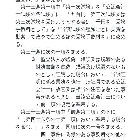
第十三条第一項中「第一次試験」を「公認会計
士試験の各試験」に、「五百円、第二次試験又は
第三次試験を受けようとする者は、千円を、受験
手数料として」を「当該試験の種類ごとに実費を
勘案して政令で定める額の受験手数料を」に改め
る。
第三十条に次の一項を加える。
３
監査法人が虚偽、錯誤又は脱漏のある
財務書類を虚偽、錯誤及び脱漏のないも
のとして証明した場合において、当該証
明に係る業務を執行した社員である公認
会計士に故意又は相当の注意を怠つた事
実があるときは、当該公認会計士につい
て前二項の規定を準用する。
第三十三条第一項中「前条第二項」の下に
「（第四十六条の十第二項において準用する場合
を含む。）」を加え、同項に次の一号を加える。
四
事件に関係のある事務所その他の