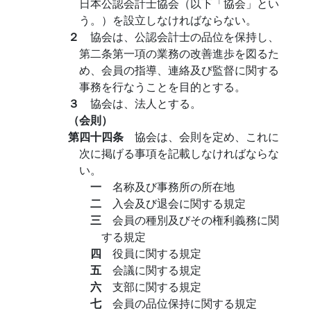
日本公認会計士協会（以下「協会」とい
う。）を設立しなければならない。
２
協会は、公認会計士の品位を保持し、
第二条第一項の業務の改善進歩を図るた
め、会員の指導、連絡及び監督に関する
事務を行なうことを目的とする。
３
協会は、法人とする。
（会則）
第四十四条
協会は、会則を定め、これに
次に掲げる事項を記載しなければならな
い。
一
名称及び事務所の所在地
二
入会及び退会に関する規定
三
会員の種別及びその権利義務に関
する規定
四
役員に関する規定
五
会議に関する規定
六
支部に関する規定
七
会員の品位保持に関する規定