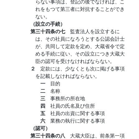
らない事項は、登記の後でなければ、こ
れをもつて第三者に対抗することができ
ない。
（設立の手続）
第三十四条の七
監査法人を設立するに
は、その社員になろうとする公認会計士
が、共同して定款を定め、大蔵省令で定
める手続に従い、その設立につき大蔵大
臣の認可を受けなければならない。
２
定款には、少なくとも次に掲げる事項
を記載しなければならない。
一
目的
二
名称
三
事務所の所在地
四
社員の氏名及び住所
五
社員の出資に関する事項
六
業務の執行に関する事項
（認可）
第三十四条の八
大蔵大臣は、前条第一項