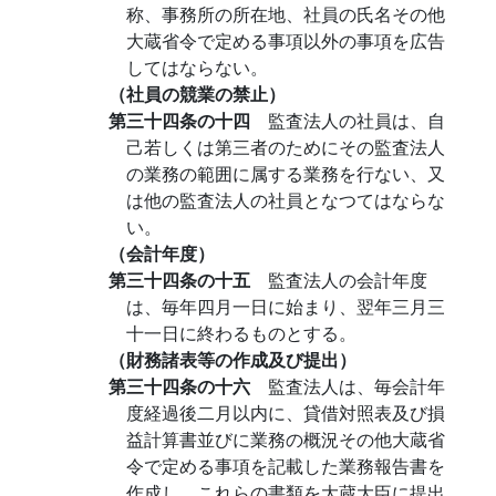
称、事務所の所在地、社員の氏名その他
大蔵省令で定める事項以外の事項を広告
してはならない。
（社員の競業の禁止）
第三十四条の十四
監査法人の社員は、自
己若しくは第三者のためにその監査法人
の業務の範囲に属する業務を行ない、又
は他の監査法人の社員となつてはならな
い。
（会計年度）
第三十四条の十五
監査法人の会計年度
は、毎年四月一日に始まり、翌年三月三
十一日に終わるものとする。
（財務諸表等の作成及び提出）
第三十四条の十六
監査法人は、毎会計年
度経過後二月以内に、貸借対照表及び損
益計算書並びに業務の概況その他大蔵省
令で定める事項を記載した業務報告書を
作成し、これらの書類を大蔵大臣に提出