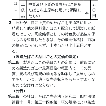
ば
二
中質及び下質の葉巻たばこ用葉
五
一
こ
級
たばこを主原料に用いて調製し
〇
本
品
たもの
円
２
公社が、特に上質の葉たばこを主原料に用い、
精選した他の原料葉たばこと配合して調製した紙
巻たばこで、高級銘柄としての特色及び品位を保
つものを製造したときは、その最高価格は、前項
の規定にかかわらず、十本当たり七十五円とす
る。
（製造たばこの品目ごとの定価の決定）
第二条
製造たばこの品目ごとの定価は、前条に定
める製造たばこの最高価格の範囲内で、その品
質、規格及び消費の動向等を勘案して妥当なもの
であり、かつ、適正な専売収入をもたらすような
ものでなければならない。
（公告）
第三条
公社は、たばこ専売法（昭和二十四年法律
第百十一号）第三十四条第一項の規定により製造