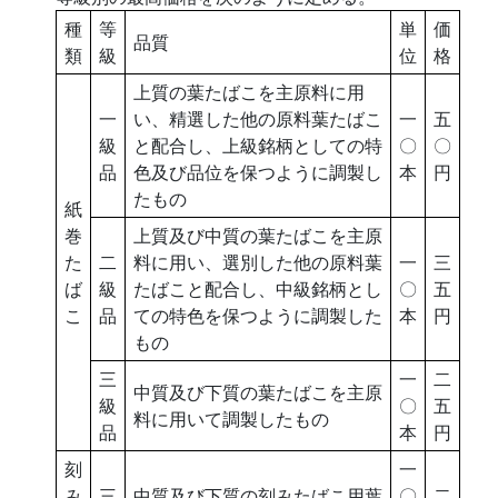
種
等
単
価
品質
類
級
位
格
上質の葉たばこを主原料に用
一
い、精選した他の原料葉たばこ
一
五
級
と配合し、上級銘柄としての特
〇
〇
品
色及び品位を保つように調製し
本
円
たもの
紙
巻
上質及び中質の葉たばこを主原
た
二
料に用い、選別した他の原料葉
一
三
ば
級
たばこと配合し、中級銘柄とし
〇
五
こ
品
ての特色を保つように調製した
本
円
もの
三
一
二
中質及び下質の葉たばこを主原
級
〇
五
料に用いて調製したもの
品
本
円
刻
一
み
三
中質及び下質の刻みたばこ用葉
〇
二