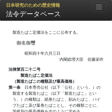
日本研究のための歴史情報
法令データベース
製造たばこ定価法をここに公布する。
御名御璽
昭和四十年六月三日
内閣総理大臣 佐藤栄作
法律第百二十二号
製造たばこ定価法
（製造たばこの種類及び最高価格）
第一条
日本専売公社（以下「公社」という。）の
製造する製造たばこ（以下「製造たばこ」とい
う。）の種類は、紙巻たばこ、刻みたばこ、パイ
プたばこ及び葉巻たばことし、その種類ごとに、
等級別の最高価格を次のように定める。