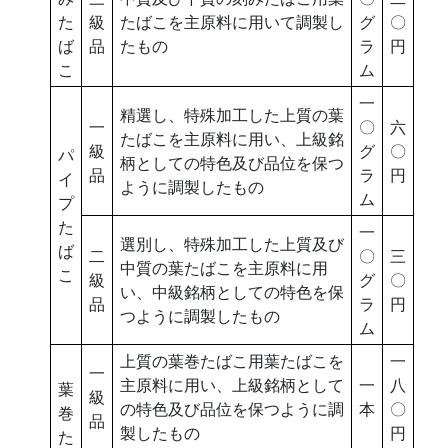
た
級
たばこを主原料に用いて調製し
グ
〇
ば
品
たもの
ラ
円
こ
ム
一
精選し、特殊加工した上質の葉
一
〇
六
たばこを主原料に用い、上級銘
級
グ
〇
パ
柄としての特色及び品位を保つ
品
ラ
円
イ
ように調製したもの
ム
プ
た
一
選別し、特殊加工した上質及び
ば
二
〇
三
中質の葉たばこを主原料に用
こ
級
グ
〇
い、中級銘柄としての特色を保
品
ラ
円
つように調製したもの
ム
上質の葉巻たばこ用葉たばこを
一
一
主原料に用い、上級銘柄として
一
八
葉
級
の特色及び品位を保つように調
本
〇
巻
品
製したもの
円
た