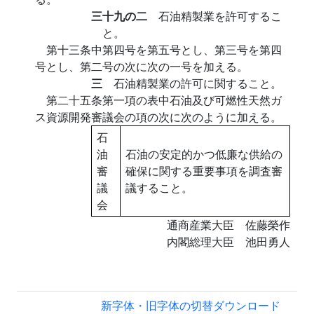
三十九の二
石油精製業を許可するこ
と。
第十三条中第四号を第五号とし、第三号を第四
号とし、第二号の次に次の一号を加える。
三
石油精製業の許可に関すること。
第二十五条第一項の表中石油及び可燃性天然ガ
ス資源開発審議会の項の次に次のように加える。
石
油
石油の安定的かつ低廉な供給の
審
確保に関する重要事項を調査審
議
議すること。
会
通商産業大臣 佐藤榮作
内閣総理大臣 池田勇人
新字体・旧字体の切替
ダウンロード