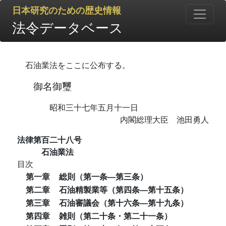
日本研究のための歴史情報
法令データベース
石油業法をここに公布する。
御名御璽
昭和三十七年五月十一日
内閣総理大臣 池田勇人
法律第百二十八号
石油業法
目次
第一章
総則（第一条―第三条）
第二章
石油精製業等（第四条―第十五条）
第三章
石油審議会（第十六条―第十九条）
第四章
雑則（第二十条・第二十一条）