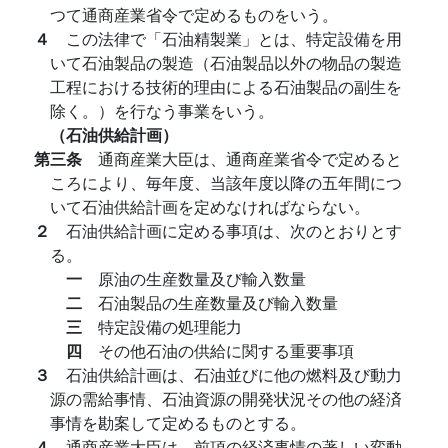
つて通商産業省令で定めるものをいう。
４
この法律で「石油精製業」とは、特定設備を用
いて石油製品の製造（石油製品以外の物品の製造
工程における技術的理由による石油製品の副生を
除く。）を行なう事業をいう。
（石油供給計画）
第三条
通商産業大臣は、通商産業省令で定めると
ころにより、毎年度、当該年度以降の五年間につ
いて石油供給計画を定めなければならない。
２
石油供給計画に定める事項は、次のとおりとす
る。
一
原油の生産数量及び輸入数量
二
石油製品の生産数量及び輸入数量
三
特定設備の処理能力
四
その他石油の供給に関する重要事項
３
石油供給計画は、石油並びに他の燃料及び動力
源の需給事情、石油資源の開発状況その他の経済
事情を勘案して定めるものとする。
４
通商産業大臣は、前項の経済事情の著しい変動