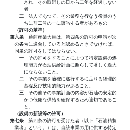
され、その取消しの日から二年を経過しない
者
三
法人であつて、その業務を行なう役員のう
ちに前二号の一に該当する者があるもの
（許可の基準）
第六条
通商産業大臣は、第四条の許可の申請が次
の各号に適合していると認めるときでなければ、
同条の許可をしてはならない。
一
その許可をすることによつて特定設備の処
理能力が石油供給計画に照らして著しく過大
にならないこと。
二
その事業を適確に遂行するに足りる経理的
基礎及び技術的能力があること。
三
その他その事業計画の内容が石油の安定的
かつ低廉な供給を確保するため適切であるこ
と。
（設備の新設等の許可）
第七条
第四条の許可を受けた者（以下「石油精製
業者」という。）は、当該事業の用に供する特定