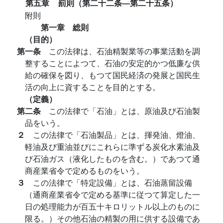
第五章
罰則（第二十二条―第二十五条）
附則
第一章 総則
（目的）
第一条
この法律は、石油精製業等の事業活動を調
整することによつて、石油の安定的かつ低廉な供
給の確保を図り、もつて国民経済の発展と国民生
活の向上に資することを目的とする。
（定義）
第二条
この法律で「石油」とは、原油及び石油製
品をいう。
２
この法律で「石油製品」とは、揮発油、燈油、
軽油及び重油並びにこれらに準ずる炭化水素油及
び石油ガス（液化したものを含む。）であつて通
商産業省令で定めるものをいう。
３
この法律で「特定設備」とは、石油蒸留設備
（通商産業省令で定める基準に従つて算定した一
日の処理能力が百五十キロリットル以上のものに
限る。）その他石油の精製の用に供する設備であ