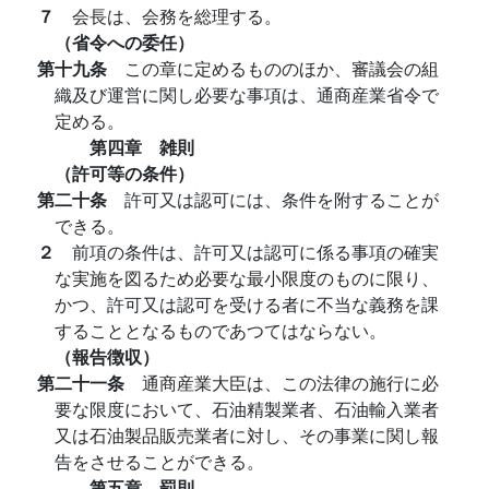
７
会長は、会務を総理する。
（省令への委任）
第十九条
この章に定めるもののほか、審議会の組
織及び運営に関し必要な事項は、通商産業省令で
定める。
第四章 雑則
（許可等の条件）
第二十条
許可又は認可には、条件を附することが
できる。
２
前項の条件は、許可又は認可に係る事項の確実
な実施を図るため必要な最小限度のものに限り、
かつ、許可又は認可を受ける者に不当な義務を課
することとなるものであつてはならない。
（報告徴収）
第二十一条
通商産業大臣は、この法律の施行に必
要な限度において、石油精製業者、石油輸入業者
又は石油製品販売業者に対し、その事業に関し報
告をさせることができる。
第五章 罰則