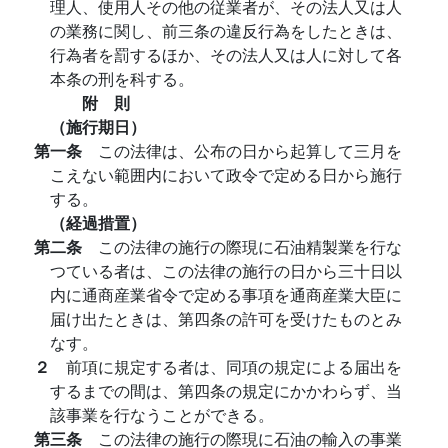
理人、使用人その他の従業者が、その法人又は人
の業務に関し、前三条の違反行為をしたときは、
行為者を罰するほか、その法人又は人に対して各
本条の刑を科する。
附 則
（施行期日）
第一条
この法律は、公布の日から起算して三月を
こえない範囲内において政令で定める日から施行
する。
（経過措置）
第二条
この法律の施行の際現に石油精製業を行な
つている者は、この法律の施行の日から三十日以
内に通商産業省令で定める事項を通商産業大臣に
届け出たときは、第四条の許可を受けたものとみ
なす。
２
前項に規定する者は、同項の規定による届出を
するまでの間は、第四条の規定にかかわらず、当
該事業を行なうことができる。
第三条
この法律の施行の際現に石油の輸入の事業