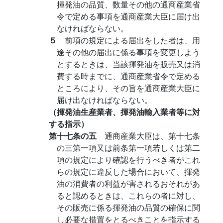
揮発油の品質、数量その他の通商産業省
令で定める事項を通商産業大臣に届け出
なければならない。
５
前項の規定による届出をした者は、用
途その他の届出に係る事項を変更しよう
とするときは、当該揮発油を販売又は消
費する時までに、通商産業省令で定める
ところにより、その旨を通商産業大臣に
届け出なければならない。
（揮発油生産業者、揮発油輸入業者等に対
する指示）
第十七条の五
通商産業大臣は、第十七条
の三第一項又は前条第一項若しくは第二
項の規定により確認を行うべき者がこれ
らの規定に違反した場合において、揮発
油の消費者の利益が害されるおそれがあ
ると認めるときは、これらの者に対し、
その販売に係る揮発油の品質の確保に関
し必要な措置をとるべきことを指示する