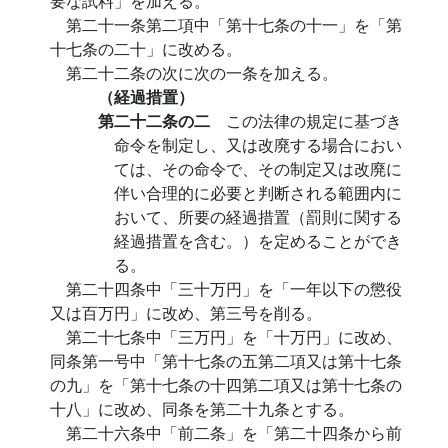
要な試料」を加える。
第二十一条第二項中「第十七条の十一」を「第
十七条の二十」に改める。
第二十二条の次に次の一条を加える。
（経過措置）
第二十二条の二
この法律の規定に基づき
命令を制定し、又は改廃する場合におい
ては、その命令で、その制定又は改廃に
伴い合理的に必要と判断される範囲内に
おいて、所要の経過措置（罰則に関する
経過措置を含む。）を定めることができ
る。
第二十四条中「三十万円」を「一年以下の懲役
又は百万円」に改め、第三号を削る。
第二十七条中「三万円」を「十万円」に改め、
同条第一号中「第十七条の五第二項又は第十七条
の九」を「第十七条の十四第二項又は第十七条の
十八」に改め、同条を第二十九条とする。
第二十六条中「前二条」を「第二十四条から前