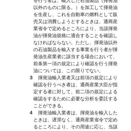
を行う者は、輸入した石油製品（揮発油
以外のものに限る。）を加工して揮発油
を生産し、これを自動車の燃料として販
売又は消費しようとするときは、通商産
業省令で定めるところにより、当該揮発
油が揮発油規格に適合することを確認し
なければならない。ただし、揮発油以外
の石油製品を輸入する事業を行う者が揮
発油生産業者に該当する場合において、
前条第一項の規定により確認を行う揮発
油については、この限りでない。
３
揮発油輸入業者又は前項の規定により
確認を行うべき者は、通商産業大臣が指
定する者に対して、前二項の規定による
確認をするために必要な分析を委託する
ことができる。
４
揮発油輸入業者は、揮発油を輸入した
ときは、遅滞なく、通商産業省令で定め
るところにより、その用途に応じ、当該