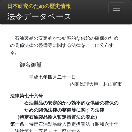
日本研究のための歴史情報
法令データベース
石油製品の安定的かつ効率的な供給の確保のため
の関係法律の整備等に関する法律をここに公布す
る。
御名御璽
平成七年四月二十一日
内閣総理大臣 村山富市
法律第七十六号
石油製品の安定的かつ効率的な供給の確保の
ための関係法律の整備等に関する法律
（特定石油製品輸入暫定措置法の廃止）
第一条
特定石油製品輸入暫定措置法（昭和六十年
法律第九十五号）は、廃止する。