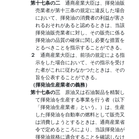
第十七条の二
通商産業大臣は、揮発油販
売業者が第十三条の規定に違反した場合
において、揮発油の消費者の利益が害さ
れるおそれがあると認めるときは、当該
揮発油販売業者に対し、その販売に係る
揮発油の品質の確保に関し必要な措置を
とるべきことを指示することができる。
２
通商産業大臣は、前項の規定による指
示をした場合において、その指示を受け
た者がこれに従わなかつたときは、その
旨を公表することができる。
（揮発油生産業者の義務）
第十七条の三
原油又は石油製品を精製し
て揮発油を生産する事業を行う者（以下
「揮発油生産業者」という。）は、生産
した揮発油を自動車の燃料として販売又
は消費しようとするときは、通商産業省
令で定めるところにより、当該揮発油が
揮発油規格に適合することを確認しなけ