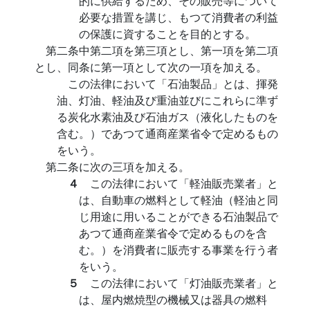
的に供給するため、その販売等について
必要な措置を講じ、もつて消費者の利益
の保護に資することを目的とする。
第二条中第二項を第三項とし、第一項を第二項
とし、同条に第一項として次の一項を加える。
この法律において「石油製品」とは、揮発
油、灯油、軽油及び重油並びにこれらに準ず
る炭化水素油及び石油ガス（液化したものを
含む。）であつて通商産業省令で定めるもの
をいう。
第二条に次の三項を加える。
４
この法律において「軽油販売業者」と
は、自動車の燃料として軽油（軽油と同
じ用途に用いることができる石油製品で
あつて通商産業省令で定めるものを含
む。）を消費者に販売する事業を行う者
をいう。
５
この法律において「灯油販売業者」と
は、屋内燃焼型の機械又は器具の燃料