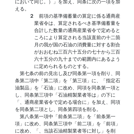
において同じ。）」を加え、同条に次の一項を加
える。
２
前項の基準備蓄量の算定に係る通商産
業省令は、算定されるべき基準備蓄量を
合計した数量の通商産業省令で定めると
ころにより算定される当該直前の十二箇
月の我が国の石油の消費量に対する割合
がおおむね三百六十五分の七十から三百
六十五分の九十までの範囲内にあるよう
に定められるものとする。
第七条の前の見出し及び同条第一項を削り、同
条第二項中「第二項」を「第三項」に、「指定石
油製品」を「石油」に改め、同項を同条第一項と
し、同条第三項中「石油精製業者等は」の下に
「、通商産業省令で定める場合に」を加え、同項
を同条第二項とし、同条第四項を削る。
第八条第一項中「前条第二項」を「前条第一
項」に改め、同条第三項中「前二項」を「前項」
に改め、「、当該石油精製業者等に対し」を削