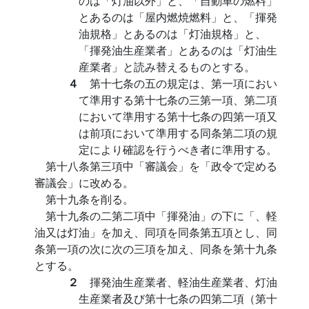
のは「灯油以外」と、「自動車の燃料」
とあるのは「屋内燃焼燃料」と、「揮発
油規格」とあるのは「灯油規格」と、
「揮発油生産業者」とあるのは「灯油生
産業者」と読み替えるものとする。
４
第十七条の五の規定は、第一項におい
て準用する第十七条の三第一項、第二項
において準用する第十七条の四第一項又
は前項において準用する同条第二項の規
定により確認を行うべき者に準用する。
第十八条第三項中「審議会」を「政令で定める
審議会」に改める。
第十九条を削る。
第十九条の二第二項中「揮発油」の下に「、軽
油又は灯油」を加え、同項を同条第五項とし、同
条第一項の次に次の三項を加え、同条を第十九条
とする。
２
揮発油生産業者、軽油生産業者、灯油
生産業者及び第十七条の四第二項（第十