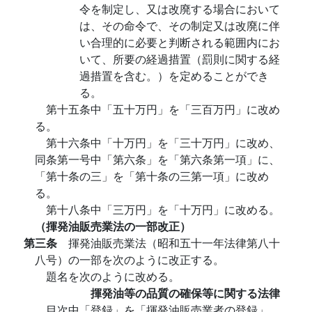
令を制定し、又は改廃する場合において
は、その命令で、その制定又は改廃に伴
い合理的に必要と判断される範囲内にお
いて、所要の経過措置（罰則に関する経
過措置を含む。）を定めることができ
る。
第十五条中「五十万円」を「三百万円」に改め
る。
第十六条中「十万円」を「三十万円」に改め、
同条第一号中「第六条」を「第六条第一項」に、
「第十条の三」を「第十条の三第一項」に改め
る。
第十八条中「三万円」を「十万円」に改める。
（揮発油販売業法の一部改正）
第三条
揮発油販売業法（昭和五十一年法律第八十
八号）の一部を次のように改正する。
題名を次のように改める。
揮発油等の品質の確保等に関する法律
目次中「登録」を「揮発油販売業者の登録」