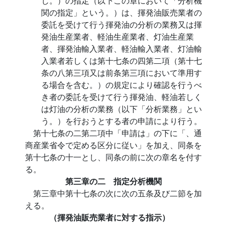
じ。）の指定（以下この章において「分析機
関の指定」という。）は、揮発油販売業者の
委託を受けて行う揮発油の分析の業務又は揮
発油生産業者、軽油生産業者、灯油生産業
者、揮発油輸入業者、軽油輸入業者、灯油輸
入業者若しくは第十七条の四第二項（第十七
条の八第三項又は前条第三項において準用す
る場合を含む。）の規定により確認を行うべ
き者の委託を受けて行う揮発油、軽油若しく
は灯油の分析の業務（以下「分析業務」とい
う。）を行おうとする者の申請により行う。
第十七条の二第二項中「申請は」の下に「、通
商産業省令で定める区分に従い」を加え、同条を
第十七条の十一とし、同条の前に次の章名を付す
る。
第三章の二 指定分析機関
第三章中第十七条の次に次の五条及び二節を加
える。
（揮発油販売業者に対する指示）