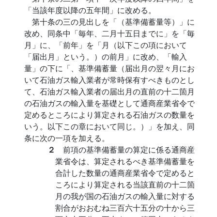
「当該年度以降の五年間」に改める。
第十条の三の見出しを「（基準備蓄量等）」に
改め、同条中「毎年、二月十五日までに」を「毎
月」に、「前年」を「月（以下この項において
「届出月」という。）の前月」に改め、「輸入
量」の下に「、基準備蓄量（届出月の翌々月にお
いて石油ガス輸入業者が常時保有すべきものとし
て、石油ガス輸入業者の届出月の直前の十二箇月
の石油ガスの輸入量を基礎として通商産業省令で
定めるところにより算定される石油ガスの数量を
いう。以下この章において同じ。）」を加え、同
条に次の一項を加える。
２
前項の基準備蓄量の算定に係る通商産
業省令は、算定されるべき基準備蓄量を
合計した数量の通商産業省令で定めると
ころにより算定される当該直前の十二箇
月の我が国の石油ガスの輸入量に対する
割合がおおむね三百六十五分の十から三