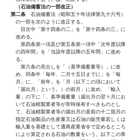
（石油備蓄法の一部改正）
第二条
石油備蓄法（昭和五十年法律第九十六号）
の一部を次のように改正する。
目次中「第十四条の二」を「第十四条の三」に
改める。
第四条第一項及び第五条第一項中「次年度以降
の四年間」を「当該年度以降の五年間」に改め
る。
第六条の見出しを「（基準備蓄量等）」に改
め、同条中「毎年、二月十五日までに」を「毎
月」に、「前年」を「月（以下この項において
「届出月」という。）の前月」に改め、「輸入
量」の下に「、基準備蓄量（届出月の翌々月にお
いて石油精製業者等が常時保有すべきものとし
て、石油精製業者等の届出月の直前の十二箇月の
指定石油製品の生産量又は石油の販売量若しくは
輸入量を基礎として通商産業省令で定めるところ
により算定される石油の数量をいう。以下この章