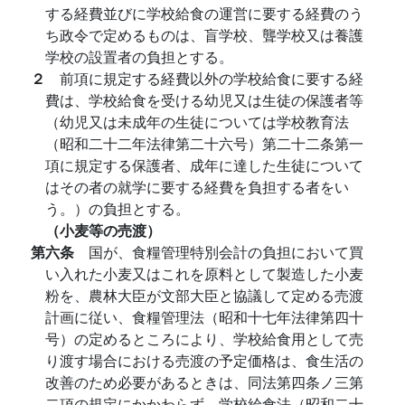
する経費並びに学校給食の運営に要する経費のう
ち政令で定めるものは、盲学校、聾学校又は養護
学校の設置者の負担とする。
２
前項に規定する経費以外の学校給食に要する経
費は、学校給食を受ける幼児又は生徒の保護者等
（幼児又は未成年の生徒については学校教育法
（昭和二十二年法律第二十六号）第二十二条第一
項に規定する保護者、成年に達した生徒について
はその者の就学に要する経費を負担する者をい
う。）の負担とする。
（小麦等の売渡）
第六条
国が、食糧管理特別会計の負担において買
い入れた小麦又はこれを原料として製造した小麦
粉を、農林大臣が文部大臣と協議して定める売渡
計画に従い、食糧管理法（昭和十七年法律第四十
号）の定めるところにより、学校給食用として売
り渡す場合における売渡の予定価格は、食生活の
改善のため必要があるときは、同法第四条ノ三第
二項の規定にかかわらず、学校給食法（昭和二十