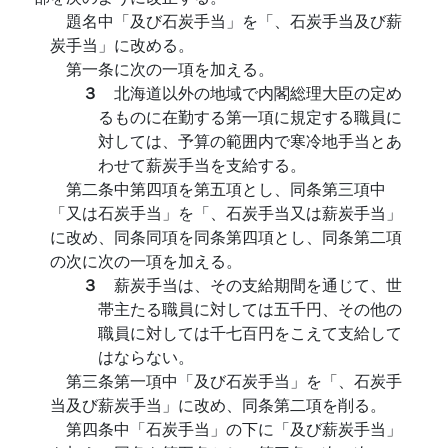
題名中「及び石炭手当」を「、石炭手当及び薪
炭手当」に改める。
第一条に次の一項を加える。
３
北海道以外の地域で内閣総理大臣の定め
るものに在勤する第一項に規定する職員に
対しては、予算の範囲内で寒冷地手当とあ
わせて薪炭手当を支給する。
第二条中第四項を第五項とし、同条第三項中
「又は石炭手当」を「、石炭手当又は薪炭手当」
に改め、同条同項を同条第四項とし、同条第二項
の次に次の一項を加える。
３
薪炭手当は、その支給期間を通じて、世
帯主たる職員に対しては五千円、その他の
職員に対しては千七百円をこえて支給して
はならない。
第三条第一項中「及び石炭手当」を「、石炭手
当及び薪炭手当」に改め、同条第二項を削る。
第四条中「石炭手当」の下に「及び薪炭手当」