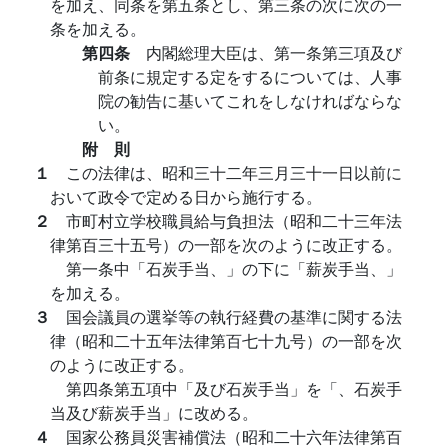
を加え、同条を第五条とし、第三条の次に次の一
条を加える。
第四条
内閣総理大臣は、第一条第三項及び
前条に規定する定をするについては、人事
院の勧告に基いてこれをしなければならな
い。
附 則
１
この法律は、昭和三十二年三月三十一日以前に
おいて政令で定める日から施行する。
２
市町村立学校職員給与負担法（昭和二十三年法
律第百三十五号）の一部を次のように改正する。
第一条中「石炭手当、」の下に「薪炭手当、」
を加える。
３
国会議員の選挙等の執行経費の基準に関する法
律（昭和二十五年法律第百七十九号）の一部を次
のように改正する。
第四条第五項中「及び石炭手当」を「、石炭手
当及び薪炭手当」に改める。
４
国家公務員災害補償法（昭和二十六年法律第百