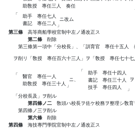
助敎授 專任三人 奏任
「
助手 專任七人
ニ改ム
書記 專任二人
」
第三條
高等商船學校官制中左ノ通改正ス
第二條
削除
第三條第一項中「分校長」、「訓育官 專任十五人 
ヲ削リ「敎授 專任百六十三人」ヲ「敎授 專任七十七
「
助手 專任十四人
「
醫官 專任一人
ニ、
ヲ
書記 專任三十人
助敎授 專任三十人
」
技手 專任四人
」
「分校長及」ヲ削ル
第四條ノ二
敎頭ハ校長ヲ佐ケ校務ヲ整理シ敎育
第四條ノ三ヲ削ル
第六條
削除
第四條
海技專門學院官制中左ノ通改正ス