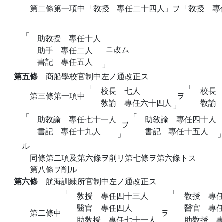
第二條第一項中「敎授 專任二十四人」ヲ「敎授 專
「
助敎授 專任十人
ニ改ム
助手 專任二人
書記 專任五人
」
第五條
商船學校官制中左ノ通改正ス
「
「
校長 七人
校長
第三條第一項中
ヲ
敎諭 專任六十四人
敎諭
」
「
「
助敎諭 專任七十一人
助敎諭 專任四十人
ヲ
書記 專任十九人
書記 專任十五人
」
ル
同條第二項及第六條ヲ削リ第七條ヲ第六條トス
第八條ヲ削ル
第六條
航海訓練所官制中左ノ通改正ス
「
「
敎授 專任四十三人
敎授 專
醫官 專任四人
醫官 專
第二條中
ヲ
助敎授 專任七十一人
助敎授 