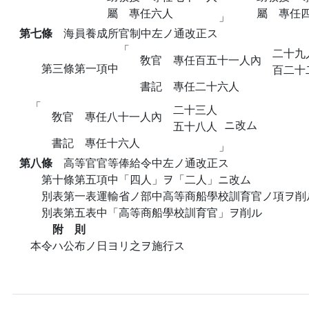
屬 專任六人
屬 專任
」
第七條
海員養成所官制中左ノ通改正ス
「
二十九
敎官 專任百五十一人內
第三條第一項中
百二十
書記 專任二十六人
「
二十三人
敎官 專任八十一人內
ニ改ム
五十八人
書記 專任十六人
」
第八條
高等官官等俸給令中左ノ通改正ス
第十條第五項中「四人」ヲ「二人」ニ改ム
別表第一表運輸省ノ部中高等商船學校訓育官ノ項ヲ削
別表第五表中「高等商船學校訓育官」ヲ削ル
附 則
本令ハ公布ノ日ヨリ之ヲ施行ス