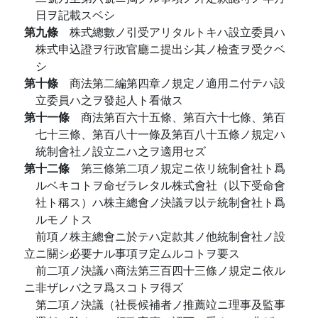
日ヲ記載スベシ
第九條
株式總數ノ引受アリタルトキハ設立委員ハ
株式申込證ヲ行政官廳ニ提出シ其ノ檢査ヲ受クベ
シ
第十條
商法第二編第四章ノ規定ノ適用ニ付テハ設
立委員ハ之ヲ發起人ト看做ス
第十一條
商法第百六十五條、第百六十七條、第百
七十三條、第百八十一條及第百八十五條ノ規定ハ
統制會社ノ設立ニハ之ヲ適用セズ
第十二條
第三條第二項ノ規定ニ依リ統制會社ト爲
ルベキコトヲ命ゼラレタル株式會社（以下受命會
社ト稱ス）ハ株主總會ノ決議ヲ以テ統制會社ト爲
ルモノトス
前項ノ株主總會ニ於テハ定款其ノ他統制會社ノ設
立ニ關シ必要ナル事項ヲ定ムルコトヲ要ス
前二項ノ決議ハ商法第三百四十三條ノ規定ニ依ル
ニ非ザレバ之ヲ爲スコトヲ得ズ
第二項ノ決議（社長候補者ノ推薦竝ニ理事及監事