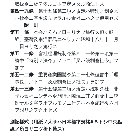
取扱令ニ於テ依ルコトヲ定メタル商法トス
第四十九條
第十五條第二項ノ規定ハ特別ノ制令又
ハ律令ニ基キ設立セラルル會社ニハ之ヲ適用セズ
附 則
第五十條
本令ハ公布ノ日ヨリ之ヲ施行ス但シ朝
鮮、臺灣及南洋群島ニ在リテハ昭和十八年十一月
十日ヨリ之ヲ施行ス
第五十一條
會社經理統制令第四十一條第一項第一
號中「特別ノ法令」ノ下ニ「又ハ統制會社令」ヲ
加フ
第五十二條
重要產業團體令第二十七條但書中「理
事長」ノ下ニ「及統制會社ノ社長」ヲ加フ
第五十三條
第十五條第二項ノ規定ハ統制會社ニ非
ザル會社ニシテ本令施行ノ際現ニ其ノ商號中ニ統
制ナル文字ヲ用フルモノニ付テハ本令施行後六月
ヲ限リ之ヲ適用セズ
別記樣式（用紙ノ大サハ日本標準規格A６トシ中央點
線ノ所ヨリ二ツ折ト爲ス）