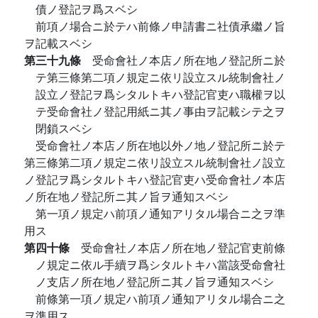
債ノ登記ヲ爲スベシ
前項ノ場合ニ於テハ前條ノ申請書ニ社債承繼ノ旨
ヲ記載スベシ
第三十九條
受命會社ノ本店ノ所在地ノ登記所ニ於
テ第三條第二項ノ規定ニ依リ設立スル統制會社ノ
設立ノ登記ヲ爲シタルトキハ登記官吏ハ職權ヲ以
テ受命會社ノ登記用紙ニ其ノ事由ヲ記載シテ之ヲ
閉鎖スベシ
受命會社ノ本店ノ所在地以外ノ地ノ登記所ニ於テ
第三條第二項ノ規定ニ依リ設立スル統制會社ノ設立
ノ登記ヲ爲シタルトキハ登記官吏ハ受命會社ノ本店
ノ所在地ノ登記所ニ其ノ旨ヲ通知スベシ
第一項ノ規定ハ前項ノ通知アリタル場合ニ之ヲ準
用ス
第四十條
受命會社ノ本店ノ所在地ノ登記官吏前條
ノ規定ニ依ル手續ヲ爲シタルトキハ當該受命會社
ノ支店ノ所在地ノ登記所ニ其ノ旨ヲ通知スベシ
前條第一項ノ規定ハ前項ノ通知アリタル場合ニ之
ヲ準用ス