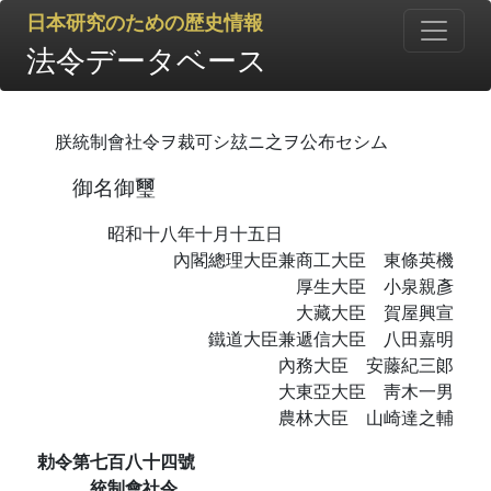
日本研究のための歴史情報
法令データベース
朕統制會社令ヲ裁可シ玆ニ之ヲ公布セシム
御名御璽
昭和十八年十月十五日
內閣總理大臣兼商工大臣 東條英機
厚生大臣 小泉親彥
大藏大臣 賀屋興宣
鐵道大臣兼遞信大臣 八田嘉明
內務大臣 安藤紀三郞
大東亞大臣 靑木一男
農林大臣 山崎達之輔
勅令第七百八十四號
統制會社令