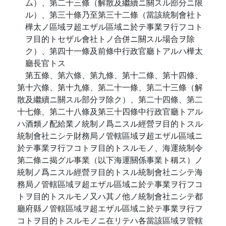
ム）、第二十三條（解散及繼續ニ關スル部分ニ限
ル）、第三十條乃至第三十二條（當該統制會社ト
樺太ノ區域ヲ超エザル區域ニ於テ事業ヲ行フコト
ヲ目的トセザル會社トノ合併ニ關スル場合ヲ除
ク）、第四十一條及前條中行政官廳トアルハ樺太
廳長官トス
第五條、第六條、第九條、第十二條、第十四條、
第十六條、第十九條、第二十一條、第二十三條（解
散及繼續ニ關スル部分ヲ除ク）、第二十四條、第二
十七條、第二十八條及第三十四條中行政官廳トアル
ハ酒類ノ配給業ノ統制ノ爲ニスル經營ヲ目的トスル
統制會社ニシテ財務局ノ管轄區域ヲ超エザル區域ニ
於テ事業ヲ行フコトヲ目的トスルモノ、海運統制令
第二條ニ揭グル事業（以下海運關係事業ト稱ス）ノ
統制ノ爲ニスル經營ヲ目的トスル統制會社ニシテ海
務局ノ管轄區域ヲ超エザル區域ニ於テ事業ヲ行フコ
トヲ目的トスルモノ又ハ其ノ他ノ統制會社ニシテ都
廳府縣ノ管轄區域ヲ超エザル區域ニ於テ事業ヲ行フ
コトヲ目的トスルモノニ在リテハ各當該區域ヲ管轄