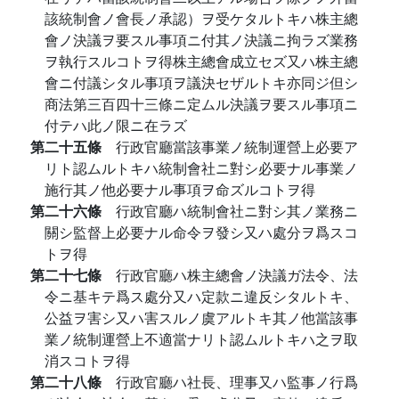
該統制會ノ會長ノ承認）ヲ受ケタルトキハ株主總
會ノ決議ヲ要スル事項ニ付其ノ決議ニ拘ラズ業務
ヲ執行スルコトヲ得株主總會成立セズ又ハ株主總
會ニ付議シタル事項ヲ議決セザルトキ亦同ジ但シ
商法第三百四十三條ニ定ムル決議ヲ要スル事項ニ
付テハ此ノ限ニ在ラズ
第二十五條
行政官廳當該事業ノ統制運營上必要ア
リト認ムルトキハ統制會社ニ對シ必要ナル事業ノ
施行其ノ他必要ナル事項ヲ命ズルコトヲ得
第二十六條
行政官廳ハ統制會社ニ對シ其ノ業務ニ
關シ監督上必要ナル命令ヲ發シ又ハ處分ヲ爲スコ
トヲ得
第二十七條
行政官廳ハ株主總會ノ決議ガ法令、法
令ニ基キテ爲ス處分又ハ定款ニ違反シタルトキ、
公益ヲ害シ又ハ害スルノ虞アルトキ其ノ他當該事
業ノ統制運營上不適當ナリト認ムルトキハ之ヲ取
消スコトヲ得
第二十八條
行政官廳ハ社長、理事又ハ監事ノ行爲