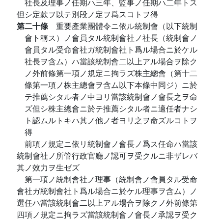
社長及理事ノ任期ハ三年、監事ノ任期ハ二年トス
但シ定款ヲ以テ別段ノ定ヲ爲スコトヲ得
第二十條
重要產業團體令ニ依ル統制會（以下統制
會ト稱ス）ノ會員タル統制會社ノ社長（統制會ノ
會員タル受命會社ガ統制會社ト爲ル場合ニ於ケル
社長ヲ含ム）ハ當該統制會二以上アル場合ヲ除ク
ノ外前條第一項ノ規定ニ拘ラズ株主總會（第十二
條第一項ノ株主總會ヲ含ム以下本條中同ジ）ニ於
テ推薦シタル者ノ中ヨリ當該統制會ノ會長之ヲ命
ズ但シ株主總會ニ於テ推薦シタル者ニ適任者ナシ
ト認ムルトキハ其ノ他ノ者ヨリ之ヲ命ズルコトヲ
得
前項ノ規定ニ依リ統制會ノ會長ノ爲ス任命ハ當該
統制會社ノ所管行政官廳ノ認可ヲ受クルニ非ザレバ
其ノ效力ヲ生ゼズ
第一項ノ統制會社ノ理事（統制會ノ會員タル受命
會社ガ統制會社ト爲ル場合ニ於ケル理事ヲ含ム）ノ
選任ハ當該統制會二以上アル場合ヲ除クノ外前條第
四項ノ規定ニ拘ラズ當該統制會ノ會長ノ承認ヲ受ク