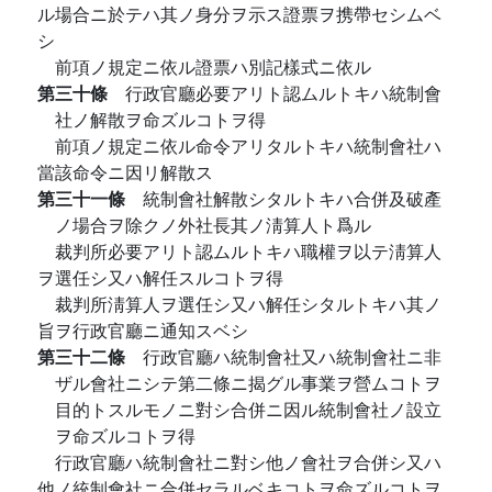
ル場合ニ於テハ其ノ身分ヲ示ス證票ヲ携帶セシムベ
シ
前項ノ規定ニ依ル證票ハ別記樣式ニ依ル
第三十條
行政官廳必要アリト認ムルトキハ統制會
社ノ解散ヲ命ズルコトヲ得
前項ノ規定ニ依ル命令アリタルトキハ統制會社ハ
當該命令ニ因リ解散ス
第三十一條
統制會社解散シタルトキハ合併及破產
ノ場合ヲ除クノ外社長其ノ淸算人ト爲ル
裁判所必要アリト認ムルトキハ職權ヲ以テ淸算人
ヲ選任シ又ハ解任スルコトヲ得
裁判所淸算人ヲ選任シ又ハ解任シタルトキハ其ノ
旨ヲ行政官廳ニ通知スベシ
第三十二條
行政官廳ハ統制會社又ハ統制會社ニ非
ザル會社ニシテ第二條ニ揭グル事業ヲ營ムコトヲ
目的トスルモノニ對シ合併ニ因ル統制會社ノ設立
ヲ命ズルコトヲ得
行政官廳ハ統制會社ニ對シ他ノ會社ヲ合併シ又ハ
他ノ統制會社ニ合併セラルベキコトヲ命ズルコトヲ