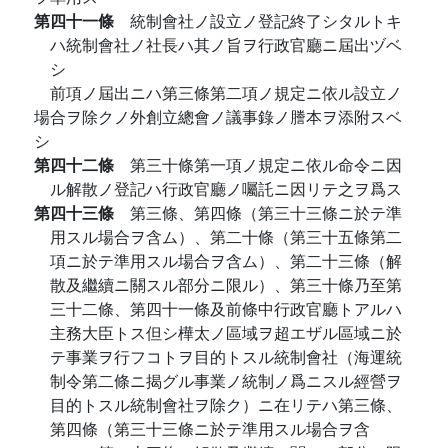
第四十一條
統制會社ノ設立ノ登記終了シタルトキ
ハ統制會社ノ社長ハ其ノ旨ヲ行政官廳ニ屆出ヅベ
シ
前項ノ屆出ニハ第三條第二項ノ規定ニ依ル設立ノ
場合ヲ除クノ外創立總會ノ議事錄ノ謄本ヲ添附スベ
シ
第四十二條
第三十條第一項ノ規定ニ依ル命令ニ因
ル解散ノ登記ハ行政官廳ノ囑託ニ因リテ之ヲ爲ス
第四十三條
第三條、第四條（第三十三條ニ於テ準
用スル場合ヲ含ム）、第二十條（第三十五條第二
項ニ於テ準用スル場合ヲ含ム）、第二十三條（解
散及繼續ニ關スル部分ニ限ル）、第三十條乃至第
三十二條、第四十一條及前條中行政官廳トアルハ
主務大臣トス但シ樺太ノ區域ヲ超エザル區域ニ於
テ事業ヲ行フコトヲ目的トスル統制會社（海運統
制令第二條ニ揭グル事業ノ統制ノ爲ニスル經營ヲ
目的トスル統制會社ヲ除ク）ニ在リテハ第三條、
第四條（第三十三條ニ於テ準用スル場合ヲ含