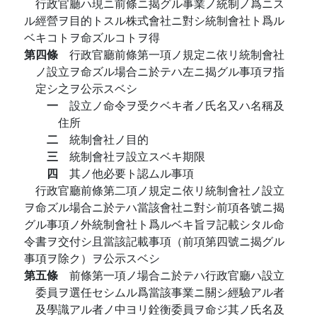
行政官廳ハ現ニ前條ニ揭グル事業ノ統制ノ爲ニス
ル經營ヲ目的トスル株式會社ニ對シ統制會社ト爲ル
ベキコトヲ命ズルコトヲ得
第四條
行政官廳前條第一項ノ規定ニ依リ統制會社
ノ設立ヲ命ズル場合ニ於テハ左ニ揭グル事項ヲ指
定シ之ヲ公示スベシ
一
設立ノ命令ヲ受クベキ者ノ氏名又ハ名稱及
住所
二
統制會社ノ目的
三
統制會社ヲ設立スベキ期限
四
其ノ他必要ト認ムル事項
行政官廳前條第二項ノ規定ニ依リ統制會社ノ設立
ヲ命ズル場合ニ於テハ當該會社ニ對シ前項各號ニ揭
グル事項ノ外統制會社ト爲ルベキ旨ヲ記載シタル命
令書ヲ交付シ且當該記載事項（前項第四號ニ揭グル
事項ヲ除ク）ヲ公示スベシ
第五條
前條第一項ノ場合ニ於テハ行政官廳ハ設立
委員ヲ選任セシムル爲當該事業ニ關シ經驗アル者
及學識アル者ノ中ヨリ銓衡委員ヲ命ジ其ノ氏名及