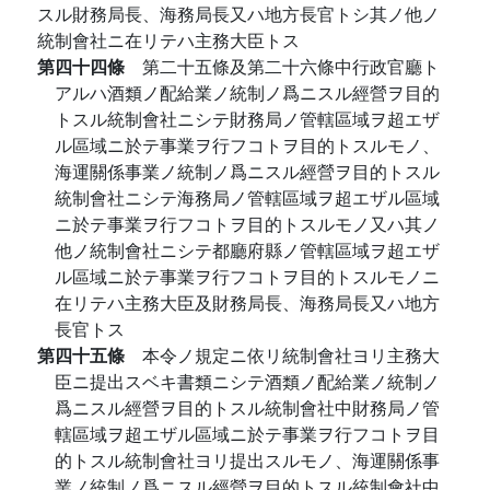
スル財務局長、海務局長又ハ地方長官トシ其ノ他ノ
統制會社ニ在リテハ主務大臣トス
第四十四條
第二十五條及第二十六條中行政官廳ト
アルハ酒類ノ配給業ノ統制ノ爲ニスル經營ヲ目的
トスル統制會社ニシテ財務局ノ管轄區域ヲ超エザ
ル區域ニ於テ事業ヲ行フコトヲ目的トスルモノ、
海運關係事業ノ統制ノ爲ニスル經營ヲ目的トスル
統制會社ニシテ海務局ノ管轄區域ヲ超エザル區域
ニ於テ事業ヲ行フコトヲ目的トスルモノ又ハ其ノ
他ノ統制會社ニシテ都廳府縣ノ管轄區域ヲ超エザ
ル區域ニ於テ事業ヲ行フコトヲ目的トスルモノニ
在リテハ主務大臣及財務局長、海務局長又ハ地方
長官トス
第四十五條
本令ノ規定ニ依リ統制會社ヨリ主務大
臣ニ提出スベキ書類ニシテ酒類ノ配給業ノ統制ノ
爲ニスル經營ヲ目的トスル統制會社中財務局ノ管
轄區域ヲ超エザル區域ニ於テ事業ヲ行フコトヲ目
的トスル統制會社ヨリ提出スルモノ、海運關係事
業ノ統制ノ爲ニスル經營ヲ目的トスル統制會社中