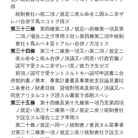
得
統制會社ハ前二項ノ規定ニ依ル命令ニ因ルニ非ザ
レバ合併ヲ爲スコトヲ得ズ
第三十三條
第四條第二項ノ規定ハ前條第一項及第
二項ノ場合ニ之ヲ準用ス但シ第四條第二項中統制
會社ト爲ルベキ旨トアルハ合併ノ方法トス
第三十四條
第三十二條第一項又ハ第二項ノ規定ニ
依ル命令ニ依ル合併ノ決議又ハ同意ハ行政官廳ノ
認可ヲ受クルニ非ザレバ其ノ效力ヲ生ゼズ
前項ノ認可ヲ受ケントスルトキハ認可申請書ニ合
併契約書ノ謄本、事業計畫書及事業收支目論見書竝
ニ各會社ノ財產目錄、貸借對照表及前項ノ決議又ハ
同意アリタルコトヲ證スル書面ヲ添附スベシ
第三十五條
第十四條及第十九條第一項乃至第四項
ノ規定ハ第三十二條第一項ノ規定ニ依リ統制會社
ヲ設立スル場合ニ之ヲ準用ス
第二十條ノ規定ハ同一ノ統制會ノ會員タル當事者
ガ第三十二條第一項ノ規定ニ依リ統制會社ヲ設立ス