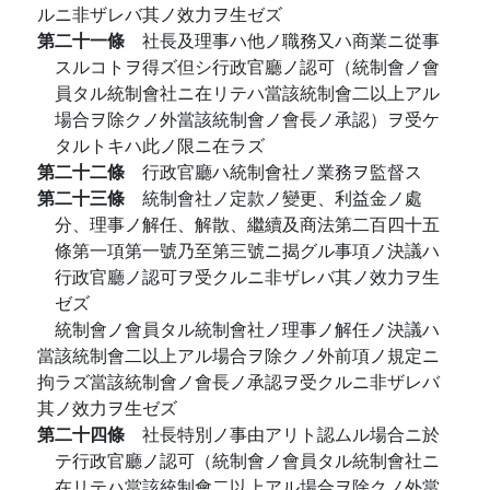
ルニ非ザレバ其ノ效力ヲ生ゼズ
第二十一條
社長及理事ハ他ノ職務又ハ商業ニ從事
スルコトヲ得ズ但シ行政官廳ノ認可（統制會ノ會
員タル統制會社ニ在リテハ當該統制會二以上アル
場合ヲ除クノ外當該統制會ノ會長ノ承認）ヲ受ケ
タルトキハ此ノ限ニ在ラズ
第二十二條
行政官廳ハ統制會社ノ業務ヲ監督ス
第二十三條
統制會社ノ定款ノ變更、利益金ノ處
分、理事ノ解任、解散、繼續及商法第二百四十五
條第一項第一號乃至第三號ニ揭グル事項ノ決議ハ
行政官廳ノ認可ヲ受クルニ非ザレバ其ノ效力ヲ生
ゼズ
統制會ノ會員タル統制會社ノ理事ノ解任ノ決議ハ
當該統制會二以上アル場合ヲ除クノ外前項ノ規定ニ
拘ラズ當該統制會ノ會長ノ承認ヲ受クルニ非ザレバ
其ノ效力ヲ生ゼズ
第二十四條
社長特別ノ事由アリト認ムル場合ニ於
テ行政官廳ノ認可（統制會ノ會員タル統制會社ニ
在リテハ當該統制會二以上アル場合ヲ除クノ外當