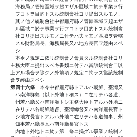
海務局ノ管轄區域ヲ超エザル區域ニ於テ事業ヲ行
フコトヲ目的トスル統制會社ヨリ提出スルモノ、
其ノ他ノ統制會社中都廳府縣ノ管轄區域ヲ超エザ
ル區域ニ於テ事業ヲ行フコトヲ目的トスル統制會
社ヨリ提出スルモノニ付テハ夫々其ノ區域ヲ管轄
スル財務局長、海務局長又ハ地方長官ヲ經由スベ
シ
本令ノ規定ニ依リ統制會ノ會員タル統制會社ヨリ
主務大臣ニ提出スベキ書類ニ付テハ當該統制會二以
上アル場合ヲ除クノ外前項ノ規定ニ拘ラズ當該統制
會ヲ經由スベシ
第四十六條
本令中都廳府縣トアルハ朝鮮、臺灣又
ハ南洋群島（以下外地ト稱ス）ニ在リテハ各道、
州若ハ廳又ハ南洋廳トシ主務大臣トアルハ外地ニ
在リテハ各朝鮮總督、臺灣總督又ハ南洋廳長官ト
シ地方長官トアルハ外地ニ在リテハ各道知事、州
知事若ハ廳長又ハ南洋廳長官トス
內地ト外地トニ於テ第二條ニ揭グル事業ノ統制ノ