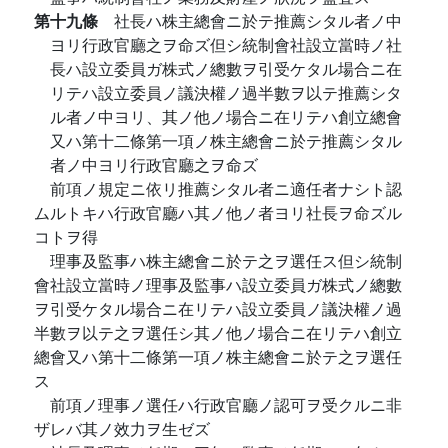
第十九條
社長ハ株主總會ニ於テ推薦シタル者ノ中
ヨリ行政官廳之ヲ命ズ但シ統制會社設立當時ノ社
長ハ設立委員ガ株式ノ總數ヲ引受ケタル場合ニ在
リテハ設立委員ノ議決權ノ過半數ヲ以テ推薦シタ
ル者ノ中ヨリ、其ノ他ノ場合ニ在リテハ創立總會
又ハ第十二條第一項ノ株主總會ニ於テ推薦シタル
者ノ中ヨリ行政官廳之ヲ命ズ
前項ノ規定ニ依リ推薦シタル者ニ適任者ナシト認
ムルトキハ行政官廳ハ其ノ他ノ者ヨリ社長ヲ命ズル
コトヲ得
理事及監事ハ株主總會ニ於テ之ヲ選任ス但シ統制
會社設立當時ノ理事及監事ハ設立委員ガ株式ノ總數
ヲ引受ケタル場合ニ在リテハ設立委員ノ議決權ノ過
半數ヲ以テ之ヲ選任シ其ノ他ノ場合ニ在リテハ創立
總會又ハ第十二條第一項ノ株主總會ニ於テ之ヲ選任
ス
前項ノ理事ノ選任ハ行政官廳ノ認可ヲ受クルニ非
ザレバ其ノ效力ヲ生ゼズ