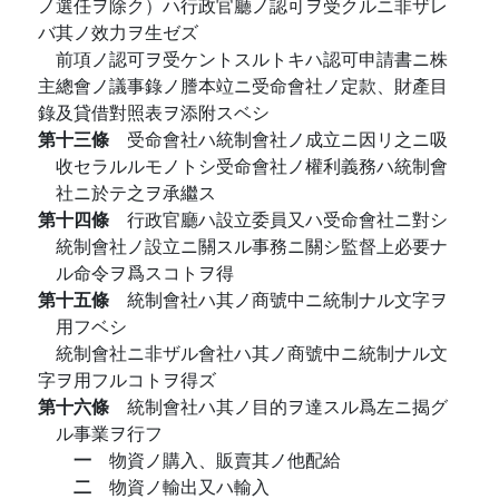
ノ選任ヲ除ク）ハ行政官廳ノ認可ヲ受クルニ非ザレ
バ其ノ效力ヲ生ゼズ
前項ノ認可ヲ受ケントスルトキハ認可申請書ニ株
主總會ノ議事錄ノ謄本竝ニ受命會社ノ定款、財產目
錄及貸借對照表ヲ添附スベシ
第十三條
受命會社ハ統制會社ノ成立ニ因リ之ニ吸
收セラルルモノトシ受命會社ノ權利義務ハ統制會
社ニ於テ之ヲ承繼ス
第十四條
行政官廳ハ設立委員又ハ受命會社ニ對シ
統制會社ノ設立ニ關スル事務ニ關シ監督上必要ナ
ル命令ヲ爲スコトヲ得
第十五條
統制會社ハ其ノ商號中ニ統制ナル文字ヲ
用フベシ
統制會社ニ非ザル會社ハ其ノ商號中ニ統制ナル文
字ヲ用フルコトヲ得ズ
第十六條
統制會社ハ其ノ目的ヲ達スル爲左ニ揭グ
ル事業ヲ行フ
一
物資ノ購入、販賣其ノ他配給
二
物資ノ輸出又ハ輸入