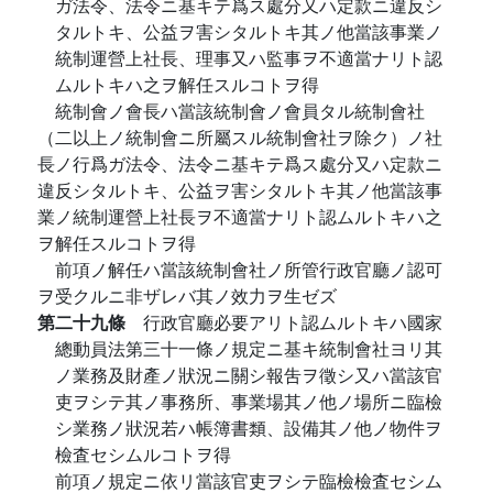
ガ法令、法令ニ基キテ爲ス處分又ハ定款ニ違反シ
タルトキ、公益ヲ害シタルトキ其ノ他當該事業ノ
統制運營上社長、理事又ハ監事ヲ不適當ナリト認
ムルトキハ之ヲ解任スルコトヲ得
統制會ノ會長ハ當該統制會ノ會員タル統制會社
（二以上ノ統制會ニ所屬スル統制會社ヲ除ク）ノ社
長ノ行爲ガ法令、法令ニ基キテ爲ス處分又ハ定款ニ
違反シタルトキ、公益ヲ害シタルトキ其ノ他當該事
業ノ統制運營上社長ヲ不適當ナリト認ムルトキハ之
ヲ解任スルコトヲ得
前項ノ解任ハ當該統制會社ノ所管行政官廳ノ認可
ヲ受クルニ非ザレバ其ノ效力ヲ生ゼズ
第二十九條
行政官廳必要アリト認ムルトキハ國家
總動員法第三十一條ノ規定ニ基キ統制會社ヨリ其
ノ業務及財產ノ狀況ニ關シ報吿ヲ徵シ又ハ當該官
吏ヲシテ其ノ事務所、事業場其ノ他ノ場所ニ臨檢
シ業務ノ狀況若ハ帳簿書類、設備其ノ他ノ物件ヲ
檢査セシムルコトヲ得
前項ノ規定ニ依リ當該官吏ヲシテ臨檢檢査セシム