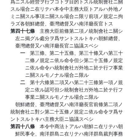
爲ニスル經營ヲ行フコトヲ目的トスル統制會社ニ關
スル場合ニ在リテハ本令中主務大臣トアルハ外地ノ
ミニ關スル事項ニ關スル場合ニ限リ前項ノ規定ニ拘
ラズ各朝鮮總督、臺灣總督又ハ南洋廳長官トス
第四十七條
主務大臣前條第二項ノ統制會社ニ關シ
左ニ揭グル處分ヲ爲サントスルトキハ朝鮮總督、
臺灣總督又ハ南洋廳長官ニ協議スベシ
一
第三條、第二十五條、第三十條又ハ第三十
二條ノ規定ニ依ル命令但シ第二十五條ノ規定
ニ依ル命令ハ統制會社ガ外地ニ於テ行フ事業
ニ關スルモノナル場合ニ限ル
二
第十六條第二項又ハ第二十三條第一項ノ規
定ニ依ル認可但シ統制會社ガ外地ニ於テ行フ
事業ニ關スルモノナル場合ニ限ル
朝鮮總督、臺灣總督又ハ南洋廳長官前條第二項ノ
統制會社ニ對シ第二十五條ノ規定ニ依ル命令ヲ爲サ
ントスルトキハ主務大臣ニ協議スベシ
第四十八條
本令中商法トアルハ朝鮮ニ在リテハ朝
鮮民事令、南洋群島ニ在リテハ南洋群島裁判事務