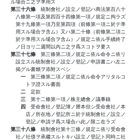
ル場合ニ之ヲ準用ス
第三十六條
統制會社ノ設立ノ登記ハ商法第百八十
八條第一項及第四百十四條第一項ノ規定ニ拘ラズ
第十九條第一項乃至第四項（前條第一項ニ於テ準
用スル場合ヲ含ム）又ハ第二十條（前條第二項ニ
於テ準用スル場合ヲ含ム）ノ規定ニ依ル手續終了
ノ日ヨリ二週間以內ニ之ヲ爲スコトヲ要ス
第三十七條
第三條第二項ノ規定ニ依ル命令ニ依リ
設立スル統制會社ノ設立ノ登記ノ申請書ニハ左ニ
揭グル書類ヲ添附スベシ
一
第三條第二項ノ規定ニ依ル命令アリタルコ
トヲ證スル書面
二
定款
三
第十二條第一項ノ株主總會ノ議事錄
四
受命會社ノ登記簿ノ謄本但シ受命會社ノ本
店ノ所在地ノ登記所ニ於テ統制會社ノ設立ノ
登記ノ申請ヲ爲ス場合ハ此ノ限ニ在ラズ
第三十八條
統制會社第十三條ノ規定ニ依リ受命會
社ノ社債ヲ承繼スルトキハ設立ノ登記ト同時ニ社