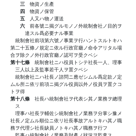
三
物資ノ生產
四
物資ノ保管
五
人又ハ物ノ運送
六
前各號ニ揭グルモノノ外統制會社ノ目的ヲ
達スル爲必要ナル事業
統制會社前項第六號ノ事業ヲ行ハントスルトキハ
第二十五條ノ規定ニ依ル行政官廳ノ命令アリタル場
合ヲ除クノ外行政官廳ノ認可ヲ受クベシ
第十七條
統制會社ニハ役員トシテ社長一人、理事
三人以上及監事若干人ヲ置クベシ
統制會社ニハ社長ノ諮問ニ應ゼシムル爲定款ノ定
ムル所ニ依リ前項ニ揭グル役員以外ノ役員ヲ置クコ
トヲ得
第十八條
社長ハ統制會社ヲ代表シ其ノ業務ヲ總理
ス
理事ハ社長ヲ輔佐シ統制會社ノ業務ヲ分掌シ豫メ
社長ノ定ムル順位ニ依リ社長事故アルトキハ其ノ職
務ヲ代理シ社長缺員ノトキハ其ノ職務ヲ行フ
監事ハ統制會社ノ業務及財產ノ狀況ヲ監査ス