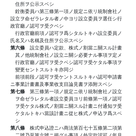
住所ヲ公示スベシ
銓衡委員ハ第三條第一項ノ規定ニ依リ統制會社ノ
設立ヲ命ゼラレタル者ノ中ヨリ設立委員ヲ選任シ行
政官廳ノ認可ヲ受クベシ
行政官廳前項ノ認可ヲ爲シタルトキハ設立委員ノ
氏名又ハ名稱及住所ヲ公示スベシ
第六條
設立委員ハ定款、株式ノ割當ニ關スル計畫
其ノ他統制會社ノ設立ニ關シ必要ナル事項ヲ定メ
行政官廳ノ認可ヲ受クベシ認可ヲ受ケタル事項ヲ
變更セントスルトキ亦同ジ
前項前段ノ認可ヲ受ケントスルトキハ認可申請書
ニ事業計畫書及事業收支目論見書ヲ添附スベシ
第七條
第三條第一項ノ規定ニ依リ統制會社ノ設立
ヲ命ゼラレタル者設立委員ヨリ前條第一項ノ認可
ヲ受ケタル株式ノ割當ニ關スル計畫ニ付通知ヲ受
ケタルトキハ當該計畫ニ從ヒ株式ノ申込ヲ爲スベ
シ
第八條
株式申込證ニハ商法第百七十五條第二項第
二號乃至第六號ニ揭グル事項ノ外定款認可ノ年月