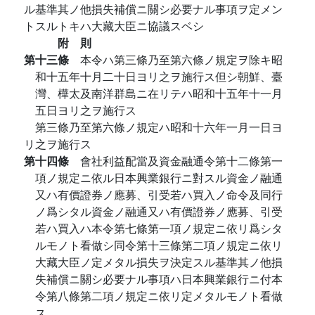
ル基準其ノ他損失補償ニ關シ必要ナル事項ヲ定メン
トスルトキハ大藏大臣ニ協議スベシ
附 則
第十三條
本令ハ第三條乃至第六條ノ規定ヲ除キ昭
和十五年十月二十日ヨリ之ヲ施行ス但シ朝鮮、臺
灣、樺太及南洋群島ニ在リテハ昭和十五年十一月
五日ヨリ之ヲ施行ス
第三條乃至第六條ノ規定ハ昭和十六年一月一日ヨ
リ之ヲ施行ス
第十四條
會社利益配當及資金融通令第十二條第一
項ノ規定ニ依ル日本興業銀行ニ對スル資金ノ融通
又ハ有價證券ノ應募、引受若ハ買入ノ命令及同行
ノ爲シタル資金ノ融通又ハ有價證券ノ應募、引受
若ハ買入ハ本令第七條第一項ノ規定ニ依リ爲シタ
ルモノト看做シ同令第十三條第二項ノ規定ニ依リ
大藏大臣ノ定メタル損失ヲ決定スル基準其ノ他損
失補償ニ關シ必要ナル事項ハ日本興業銀行ニ付本
令第八條第二項ノ規定ニ依リ定メタルモノト看做
ス