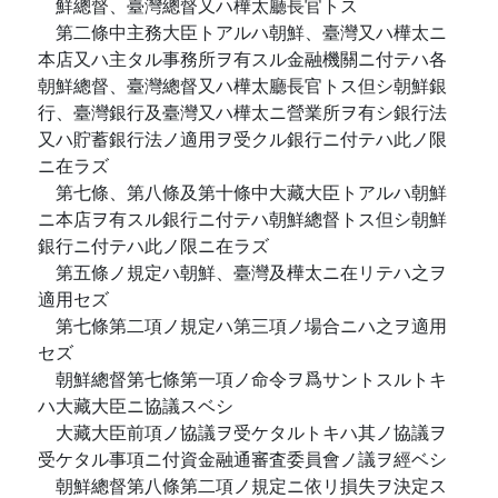
鮮總督、臺灣總督又ハ樺太廳長官トス
第二條中主務大臣トアルハ朝鮮、臺灣又ハ樺太ニ
本店又ハ主タル事務所ヲ有スル金融機關ニ付テハ各
朝鮮總督、臺灣總督又ハ樺太廳長官トス但シ朝鮮銀
行、臺灣銀行及臺灣又ハ樺太ニ營業所ヲ有シ銀行法
又ハ貯蓄銀行法ノ適用ヲ受クル銀行ニ付テハ此ノ限
ニ在ラズ
第七條、第八條及第十條中大藏大臣トアルハ朝鮮
ニ本店ヲ有スル銀行ニ付テハ朝鮮總督トス但シ朝鮮
銀行ニ付テハ此ノ限ニ在ラズ
第五條ノ規定ハ朝鮮、臺灣及樺太ニ在リテハ之ヲ
適用セズ
第七條第二項ノ規定ハ第三項ノ場合ニハ之ヲ適用
セズ
朝鮮總督第七條第一項ノ命令ヲ爲サントスルトキ
ハ大藏大臣ニ協議スベシ
大藏大臣前項ノ協議ヲ受ケタルトキハ其ノ協議ヲ
受ケタル事項ニ付資金融通審査委員會ノ議ヲ經ベシ
朝鮮總督第八條第二項ノ規定ニ依リ損失ヲ決定ス