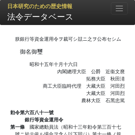
日本研究のための歴史情報
法令データベース
朕銀行等資金運用令ヲ裁可シ玆ニ之ヲ公布セシム
御名御璽
昭和十五年十月十六日
內閣總理大臣 公爵 近衞文麿
拓務大臣 秋田淸
商工大臣臨時代理 大藏大臣 河田烈
大藏大臣 河田烈
農林大臣 石黑忠篤
勅令第六百八十一號
銀行等資金運用令
第一條
國家總動員法（昭和十三年勅令第三百十七
號ニ於テ依ル場合ヲ含ム以下同ジ）第十一條ノ規