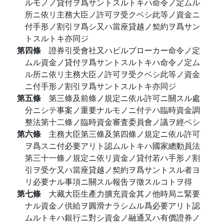
ルモノノ貸付ヲ爲サントスルトキハ命令ノ定ムル
所ニ依リ主務大臣ノ許可ヲ受クベシ此等ノ資金ニ
付手形ノ割引ヲ爲シ又ハ當座貸越ノ契約ヲ爲サン
トスルトキ亦同ジ
第四條
證券引受會社又ハビルブローカー命令ノ定
ムル資金ノ貸付ヲ爲サントスルトキハ命令ノ定ム
ル所ニ依リ主務大臣ノ許可ヲ受クベシ此等ノ資金
ニ付手形ノ割引ヲ爲サントスルトキ亦同ジ
第五條
第三條及前條ノ規定ニ依ル許可ニ關スル處
分ニシテ事案ノ重要ナルモノニ付テハ臨時資金調
整法第十二條ノ臨時資金審査委員會ノ議ヲ經ベシ
第六條
主務大臣第三條及第四條ノ規定ニ依ル許可
ヲ爲スニ付必要アリト認ムルトキハ國家總動員法
第三十一條ノ規定ニ依リ資金ノ貸付若ハ手形ノ割
引ヲ受ケ又ハ當座貸越ノ契約ヲ爲サントスル者ヨ
リ必要ナル事項ニ關スル報吿ヲ徵スルコトヲ得
第七條
大藏大臣生產力擴充資金其ノ他時局ニ緊要
ナル資金ノ供給ヲ圓滑ナラシムル爲必要アリト認
ムルトキハ銀行ニ對シ資金ノ融通又ハ有價證券ノ