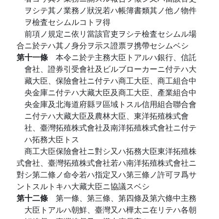
ヲシテ其ノ業務ノ狀況若ハ帳簿書類其ノ他ノ物件
ヲ檢査セシムルコトヲ得
前項ノ規定ニ依リ當該官吏ヲシテ檢査セシムル場
合ニ於テハ其ノ身分ヲ示ス證票ヲ携帶セシムベシ
第十一條
本令ニ於テ主務大臣トアルハ銀行、信託
會社、證券引受會社及ビルブローカーニ付テハ大
藏大臣、保險會社ニ付テハ商工大臣、商工組合中
央金庫ニ付テハ大藏大臣及商工大臣、產業組合中
央金庫及北海道府縣ヲ區域トスル信用組合聯合會
ニ付テハ大藏大臣及農林大臣、東洋拓殖株式會
社、臺灣拓殖株式會社及南洋拓殖株式會社ニ付テ
ハ拓務大臣トス
商工大臣保險會社ニ對シ又ハ拓務大臣東洋拓殖株
式會社、臺灣拓殖株式會社若ハ南洋拓殖株式會社ニ
對シ第二條ノ命令若ハ指定又ハ第三條ノ許可ヲ爲サ
ントスルトキハ大藏大臣ニ協議スベシ
第十二條
第一條、第三條、第四條及第六條中主務
大臣トアルハ朝鮮、臺灣又ハ樺太ニ在リテハ各朝