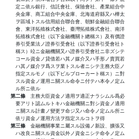
定ニ依ル銀行、信託會社、保險會社、產業組合中
央金庫、商工組合中央金庫、北海道府縣又ハ樺太
ヲ區域トスル信用組合聯合會、朝鮮金融組合聯合
會、東洋拓殖株式會社、臺灣拓殖株式會社、南洋
拓殖株式會社（以下金融機關ト總稱ス）及有價證
券引受業法ノ證券引受會社（以下證券引受會社ト
稱ス）竝ニ金融機關又ハ證券引受會社ニ非ズシテ
コール資金ノ貸借若ハ其ノ媒介又ハ手形ノ賣買若
ハ其ノ媒介ヲ爲スヲ業トスル者ニシテ主務大臣ノ
指定スルモノ（以下ビルブローカート稱ス）ニ對
スル資金ノ運用ニ關スル命令ニ付テハ本令ノ定ム
ル所ニ依ル
第二條
主務大臣資金ノ適用ヲ適正ナラシムル爲必
要アリト認ムルトキハ金融機關ニ對シ資金ノ適用
ニ關スル計畫ノ變更ヲ命ジ又ハ命令ノ定ムル所ニ
依リ資金ノ運用方法ヲ指定スルコトヲ得
第三條
金融機關事業ニ屬スル設備ノ新設、擴張又
ハ改良ニ關スル資金以外ノ資金ニシテ命令ノ定ム