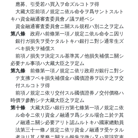
應募、引受若ハ買入ヲ命ズルコトヲ得
大藏大臣前項ノ規定ニ依ル命令ヲ爲サントスルト
キハ資金融通審査委員會ノ議ヲ經ベシ
資金融通審査委員會ニ關スル規程ハ別ニ之ヲ定ム
第八條
政府ハ前條第一項ノ規定ニ依ル命令ニ因リ
銀行ガ損失ヲ受ケタルトキハ銀行ニ對シ通常生ズ
ベキ損失ヲ補償ス
前項ノ損失ヲ決定スル基準其ノ他損失補償ニ關シ
必要ナル事項ハ大藏大臣之ヲ定ム
第九條
前條第一項ノ規定ニ依リ政府ガ銀行ニ對シ
テ支拂フベキ損失補償金ハ國債證券ヲ以テ之ヲ交
付スルコトヲ得
前項ノ規定ニ依リ交付スル國債證券ノ交付價格ハ
時價ヲ參酌シテ大藏大臣之ヲ定ム
第十條
大藏大臣ハ銀行ガ第七條第一項ノ規定ニ依
ル命令ニ依リ資金ノ融通ヲ爲シタル場合ニ於テ其
ノ融通ニ關シ必要アリト認ムルトキハ國家總動員
法第三十一條ノ規定ニ依リ資金ノ融通ヲ受ケタル
者ヨリ其ノ業務ニ關スル報吿ヲ徵シ又ハ當該官吏