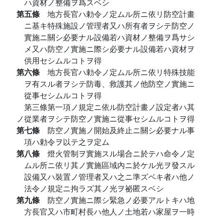
ハ資材ノ整備ヲ爲スベシ
第五條
地方長官ハ勅令ノ定ムル所ニ依リ防空計畫
ニ基キ特殊施設ノ管理者又ハ所有者ヲシテ防空ノ
實施ニ關シ必要ナル設備若ハ資材ノ整備ヲ爲サシ
メ又ハ防空ノ實施ニ際シ必要ナル設備若ハ資材ヲ
供用セシムルコトヲ得
第六條
地方長官ハ勅令ノ定ムル所ニ依リ特殊技能
ヲ有スル者ヲシテ防毒、救護其ノ他防空ノ實施ニ
從事セシムルコトヲ得
第三條第一項ノ規定ニ依ル防空計畫ノ設定者ハ其
ノ從業者ヲシテ防空ノ實施ニ從事セシムルコトヲ得
第七條
防空ノ實施ノ開始及終止ニ關シ必要ナル事
項ハ勅令ヲ以テ之ヲ定ム
第八條
燈火管制ヲ實施スル場合ニ於テハ命令ノ定
ムル所ニ依リ其ノ實施區域內ニ於ケル光ヲ發スル
設備又ハ裝置ノ管理者又ハ之ニ準ズベキ者ハ他ノ
法令ノ規定ニ拘ラズ其ノ光ヲ祕匿スベシ
第九條
防空ノ實施ニ際シ緊急ノ必要アルトキハ地
方長官又ハ市町村長ハ他人ノ土地若ハ家屋ヲ一時