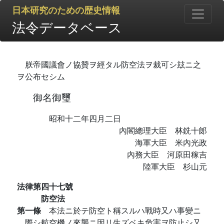
日本研究のための歴史情報
法令データベース
朕帝國議會ノ協贊ヲ經タル防空法ヲ裁可シ玆ニ之
ヲ公布セシム
御名御璽
昭和十二年四月二日
內閣總理大臣 林銑十郞
海軍大臣 米內光政
內務大臣 河原田稼吉
陸軍大臣 杉山元
法律第四十七號
防空法
第一條
本法ニ於テ防空ト稱スルハ戰時又ハ事變ニ
際シ航空機ノ來襲ニ因リ生ズベキ危害ヲ防止シ又