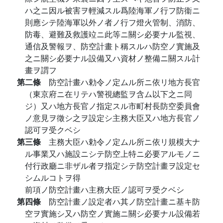
ハ之ニ因ル被害ヲ輕減スル爲陸海軍ノ行フ防衞ニ
則應シテ陸海軍以外ノ者ノ行フ燈火管制、消防、
防毒、避難及救護竝ニ此等ニ關シ必要ナル監視、
通信及警報ヲ、防空計畫ト稱スルハ防空ノ實施及
之ニ關シ必要ナル設備又ハ資材ノ整備ニ關スル計
畫ヲ謂フ
第二條
防空計畫ハ勅令ノ定ムル所ニ依リ地方長官
（東京府ニ在リテハ警視總監ヲ含ム以下之ニ同
ジ）又ハ地方長官ノ指定スル市町村長防空委員會
ノ意見ヲ徵シ之ヲ設定シ主務大臣又ハ地方長官ノ
認可ヲ受クベシ
第三條
主務大臣ハ勅令ノ定ムル所ニ依リ規模大ナ
ル事業又ハ施設ニシテ防空上特ニ必要アルモノニ
付行政廳ニ非ザル者ヲ指定シテ防空計畫ヲ設定セ
シムルコトヲ得
前項ノ防空計畫ハ主務大臣ノ認可ヲ受クベシ
第四條
防空計畫ノ設定者ハ其ノ防空計畫ニ基キ防
空ヲ實施シ又ハ防空ノ實施ニ關シ必要ナル設備若