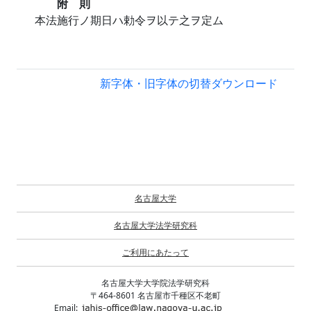
附 則
本法施行ノ期日ハ勅令ヲ以テ之ヲ定ム
新字体・旧字体の切替
ダウンロード
名古屋大学
名古屋大学法学研究科
ご利用にあたって
名古屋大学大学院法学研究科
〒464-8601 名古屋市千種区不老町
Email: