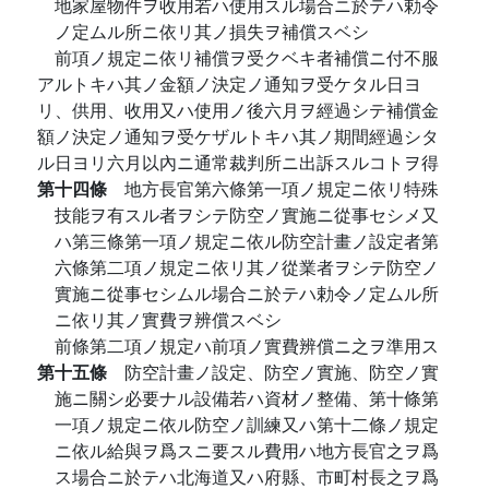
地家屋物件ヲ收用若ハ使用スル場合ニ於テハ勅令
ノ定ムル所ニ依リ其ノ損失ヲ補償スベシ
前項ノ規定ニ依リ補償ヲ受クベキ者補償ニ付不服
アルトキハ其ノ金額ノ決定ノ通知ヲ受ケタル日ヨ
リ、供用、收用又ハ使用ノ後六月ヲ經過シテ補償金
額ノ決定ノ通知ヲ受ケザルトキハ其ノ期間經過シタ
ル日ヨリ六月以內ニ通常裁判所ニ出訴スルコトヲ得
第十四條
地方長官第六條第一項ノ規定ニ依リ特殊
技能ヲ有スル者ヲシテ防空ノ實施ニ從事セシメ又
ハ第三條第一項ノ規定ニ依ル防空計畫ノ設定者第
六條第二項ノ規定ニ依リ其ノ從業者ヲシテ防空ノ
實施ニ從事セシムル場合ニ於テハ勅令ノ定ムル所
ニ依リ其ノ實費ヲ辨償スベシ
前條第二項ノ規定ハ前項ノ實費辨償ニ之ヲ準用ス
第十五條
防空計畫ノ設定、防空ノ實施、防空ノ實
施ニ關シ必要ナル設備若ハ資材ノ整備、第十條第
一項ノ規定ニ依ル防空ノ訓練又ハ第十二條ノ規定
ニ依ル給與ヲ爲スニ要スル費用ハ地方長官之ヲ爲
ス場合ニ於テハ北海道又ハ府縣、市町村長之ヲ爲