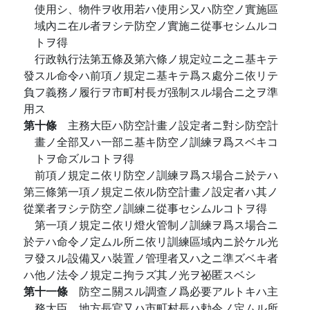
使用シ、物件ヲ收用若ハ使用シ又ハ防空ノ實施區
域內ニ在ル者ヲシテ防空ノ實施ニ從事セシムルコ
トヲ得
行政執行法第五條及第六條ノ規定竝ニ之ニ基キテ
發スル命令ハ前項ノ規定ニ基キテ爲ス處分ニ依リテ
負フ義務ノ履行ヲ市町村長ガ强制スル場合ニ之ヲ準
用ス
第十條
主務大臣ハ防空計畫ノ設定者ニ對シ防空計
畫ノ全部又ハ一部ニ基キ防空ノ訓練ヲ爲スベキコ
トヲ命ズルコトヲ得
前項ノ規定ニ依リ防空ノ訓練ヲ爲ス場合ニ於テハ
第三條第一項ノ規定ニ依ル防空計畫ノ設定者ハ其ノ
從業者ヲシテ防空ノ訓練ニ從事セシムルコトヲ得
第一項ノ規定ニ依リ燈火管制ノ訓練ヲ爲ス場合ニ
於テハ命令ノ定ムル所ニ依リ訓練區域內ニ於ケル光
ヲ發スル設備又ハ裝置ノ管理者又ハ之ニ準ズベキ者
ハ他ノ法令ノ規定ニ拘ラズ其ノ光ヲ祕匿スベシ
第十一條
防空ニ關スル調查ノ爲必要アルトキハ主
務大臣、地方長官又ハ市町村長ハ勅令ノ定ムル所