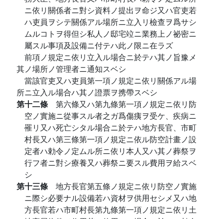
ニ依リ關係者ニ對シ資料ノ提出ヲ命ジ又ハ官吏若
ハ吏員ヲシテ關係アル場所ニ立入リ檢查ヲ爲サシ
ムルコトヲ得但シ私人ノ邸宅竝ニ業務上ノ祕密ニ
屬スル事項及設備ニ付テハ此ノ限ニ在ラズ
前項ノ規定ニ依リ立入ル場合ニ於テハ其ノ旨豫メ
其ノ場所ノ管理者ニ通知スベシ
當該官吏又ハ吏員第一項ノ規定ニ依リ關係アル場
所ニ立入ル場合ハ其ノ證票ヲ携帶スベシ
第十二條
第六條又ハ第九條第一項ノ規定ニ依リ防
空ノ實施ニ從事スル者之ガ爲傷痍ヲ受ケ、疾病ニ
罹リ又ハ死亡シタル場合ニ於テハ地方長官、市町
村長又ハ第三條第一項ノ規定ニ依ル防空計畫ノ設
定者ハ勅令ノ定ムル所ニ依リ本人又ハ其ノ葬祭ヲ
行フ者ニ對シ療養又ハ葬祭ニ要スル費用ヲ給スベ
シ
第十三條
地方長官第五條ノ規定ニ依リ防空ノ實施
ニ際シ必要ナル設備若ハ資材ヲ供用セシメ又ハ地
方長官若ハ市町村長第九條第一項ノ規定ニ依リ土