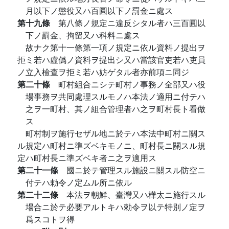
月以下ノ懲役又ハ百圓以下ノ罰金ニ處ス
第十九條
第八條ノ規定ニ違反シタル者ハ三百圓以
下ノ罰金、拘留又ハ科料ニ處ス
故ナク第十一條第一項ノ規定ニ依ル資料ノ提出ヲ
拒ミ若ハ虛僞ノ資料ヲ提出シ又ハ當該官吏若ハ吏員
ノ立入檢查ヲ拒ミ若ハ妨ゲタル者亦前項ニ同ジ
第二十條
町村組合ニシテ町村ノ事務ノ全部又ハ役
場事務ヲ共同處理スルモノハ本法ノ適用ニ付テハ
之ヲ一町村、其ノ組合管理者ハ之ヲ町村長ト看做
ス
町村制ヲ施行セザル地ニ於テハ本法中町村ニ關ス
ル規定ハ町村ニ準ズベキモノニ、町村長ニ關スル規
定ハ町村長ニ準ズベキ者ニ之ヲ適用ス
第二十一條
國ニ於テ管理スル施設ニ關スル防空ニ
付テハ勅令ノ定ムル所ニ依ル
第二十二條
本法ヲ朝鮮、臺灣又ハ樺太ニ施行スル
場合ニ於テ必要アルトキハ勅令ヲ以テ特別ノ定ヲ
爲スコトヲ得