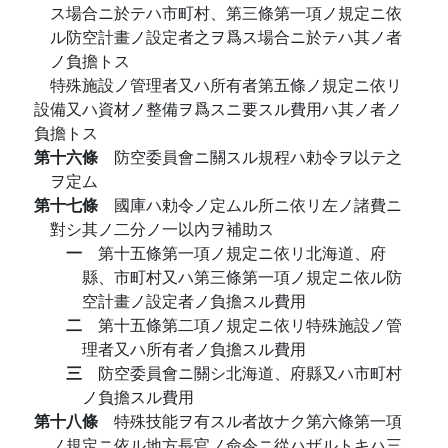
ス場合ニ於テハ市町村、第三條第一項ノ規定ニ依
ル防空計畫ノ設定者之ヲ爲ス場合ニ於テハ其ノ者
ノ負擔トス
特殊施設ノ管理者又ハ所有者第五條ノ規定ニ依リ
設備又ハ資材ノ整備ヲ爲スニ要スル費用ハ其ノ者ノ
負擔トス
第十六條
防空委員會ニ關スル規程ハ勅令ヲ以テ之
ヲ定ム
第十七條
國庫ハ勅令ノ定ムル所ニ依リ左ノ諸費ニ
對シ其ノ二分ノ一以內ヲ補助ス
一
第十五條第一項ノ規定ニ依リ北海道、府
縣、市町村又ハ第三條第一項ノ規定ニ依ル防
空計畫ノ設定者ノ負擔スル費用
二
第十五條第二項ノ規定ニ依リ特殊施設ノ管
理者又ハ所有者ノ負擔スル費用
三
防空委員會ニ關シ北海道、府縣又ハ市町村
ノ負擔スル費用
第十八條
特殊技能ヲ有スル者故ナク第六條第一項
ノ規定ニ依ル地方長官ノ命令ニ從ハザルトキハ三