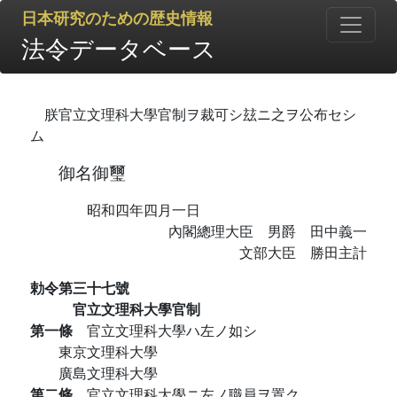
日本研究のための歴史情報
法令データベース
朕官立文理科大學官制ヲ裁可シ玆ニ之ヲ公布セシ
ム
御名御璽
昭和四年四月一日
內閣總理大臣 男爵 田中義一
文部大臣 勝田主計
勅令第三十七號
官立文理科大學官制
第一條
官立文理科大學ハ左ノ如シ
東京文理科大學
廣島文理科大學
第二條
官立文理科大學ニ左ノ職員ヲ置ク