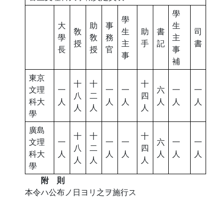
學
學
大
助
事
生
敎
生
助
書
司
學
敎
務
主
授
主
手
記
書
長
授
官
事
事
補
東京
十
十
十
文理
一
一
一
六
一
一
八
二
四
科大
人
人
人
人
人
人
人
人
人
學
廣島
十
十
十
文理
一
一
一
六
一
一
八
二
四
科大
人
人
人
人
人
人
人
人
人
學
附 則
本令ハ公布ノ日ヨリ之ヲ施行ス