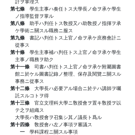
計ヲ掌理ス
第七條
學生主事ハ奏任トス大學長ノ命ヲ承ケ學生
ノ指導監督ヲ掌ル
第八條
助手ハ判任トス敎授又ハ助敎授ノ指揮ヲ承
ケ學術ニ關スル職務ニ服ス
第九條
書記ハ判任トス上官ノ命ヲ承ケ庶務會計ニ
從事ス
第十條
學生主事補ハ判任トス上官ノ命ヲ承ケ學生
主事ノ職務ヲ助ク
第十一條
司書ハ判任トス上官ノ命ヲ承ケ附屬圖書
館ニ於ケル圖書記錄ノ整理、保存及閱覽ニ關スル
事務ニ從事ス
第十二條
大學長ハ必要アル場合ニ於テハ講師ヲ囑
託スルコトヲ得
第十三條
官立文理科大學ニ敎授會ヲ置キ敎授ヲ以
テ之ヲ組織ス
大學長ハ敎授會ヲ召集シ其ノ議長ト爲ル
第十四條
敎授會ハ左ノ事項ヲ審議ス
一
學科課程ニ關スル事項