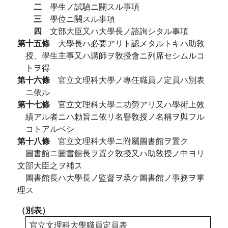
二
學生ノ試驗ニ關スル事項
三
學位ニ關スル事項
四
文部大臣又ハ大學長ノ諮詢シタル事項
第十五條
大學長ハ必要アリト認メタルトキハ助敎
授、學生主事又ハ講師ヲ敎授會ニ列席セシムルコ
トヲ得
第十六條
官立文理科大學ノ專任職員ノ定員ハ別表
ニ依ル
第十七條
官立文理科大學ニ功勞アリ又ハ學術上效
績アル者ニハ勅旨ニ依リ名譽敎授ノ名稱ヲ與フル
コトアルベシ
第十八條
官立文理科大學ニ附屬圖書館ヲ置ク
圖書館ニ圖書館長ヲ置ク敎授又ハ助敎授ノ中ヨリ
文部大臣之ヲ補ス
圖書館長ハ大學長ノ監督ヲ承ケ圖書館ノ事務ヲ掌
理ス
（別表）
官立文理科大學職員定員表