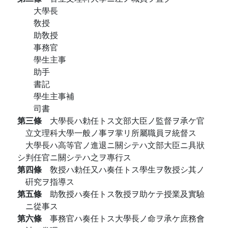
大學長
敎授
助敎授
事務官
學生主事
助手
書記
學生主事補
司書
第三條
大學長ハ勅任トス文部大臣ノ監督ヲ承ケ官
立文理科大學一般ノ事ヲ掌リ所屬職員ヲ統督ス
大學長ハ高等官ノ進退ニ關シテハ文部大臣ニ具狀
シ判任官ニ關シテハ之ヲ專行ス
第四條
敎授ハ勅任又ハ奏任トス學生ヲ敎授シ其ノ
硏究ヲ指導ス
第五條
助敎授ハ奏任トス敎授ヲ助ケテ授業及實驗
ニ從事ス
第六條
事務官ハ奏任トス大學長ノ命ヲ承ケ庶務會