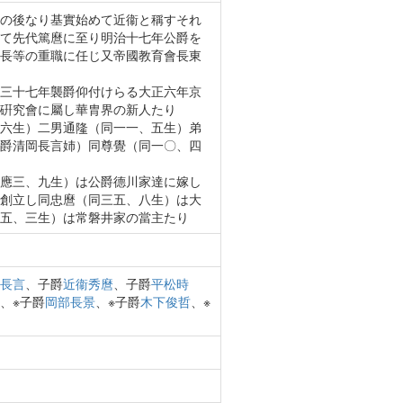
の後なり基實始めて近衞と稱すそれ
て先代篤麿に至り明治十七年公爵を
長等の重職に任じ又帝國教育會長東
三十七年襲爵仰付けらる大正六年京
硏究會に屬し華胄界の新人たり
六生）二男通隆（同一一、五生）弟
爵清岡長言姉）同尊覺（同一〇、四
應三、九生）は公爵德川家達に嫁し
創立し同忠麿（同三五、八生）は大
五、三生）は常磐井家の當主たり
長言
、子爵
近衞秀麿
、子爵
平松時
、※子爵
岡部長景
、※子爵
木下俊哲
、※