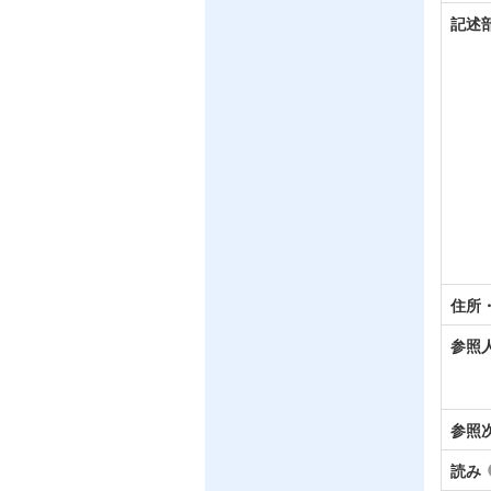
記述
住所
参照
参照
読み