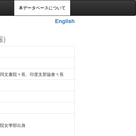
本データベースについて
English
報)
同文書院々長、印度支那協會々長
院女學部出身