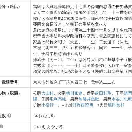
部分（略伝）
當家は大織冠藤原鎌足十七世の孫關白忠通の長男基實
より世々藤氏の嫡流五攝家の筆頭として二十三世を經
授けらる篤麿夙に獨逸に留學し歸來學習院長貴族院議
亞同文會長等として朝野の重望を負へり
君は篤麿の長男にして明治二十四年十月を以て生れ同
都帝國大學法科大學政治科を卒業し貴族院議員にして
家族は尚長女昭子（大五、一一生）二女溫子（同七、
直麿（明三三、八生）養叔母秀山（同五、一一生、子
生、子爵平松時陽妹）あり
妹武子（同三〇、二生）は公爵大山柏に叔母泰子（慶
弟秀麿（明三一、一一生）は子爵を授けられて一家を
叔父男爵水谷川忠起の養子となり襲爵し叔父堯猷（同
・電話番号
東京市外落合町下落合四三七 電牛込二二八
人物（親類）
公爵
大山柏
、公爵
德川家達
、侯爵
前田利爲
、子爵
清岡
陽
、子爵
毛利高範
、男爵
常磐井堯猷
、男爵
水谷川忠麿
子爵
小松行一
、※子爵
日野西資博
、※男爵
黑田長和
次数
14 (※なし9)
このえ あやまろ