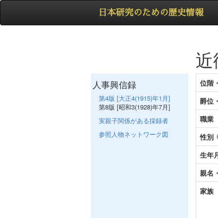
日本研究のための歴史情報
近
人事興信録
位階
第4版 [大正4(1915)年1月]
爵位
第8版 [昭和3(1928)年7月]
職業
実親子関係がある採録者
参照人物ネットワーク図
性別
生年
親名
家族