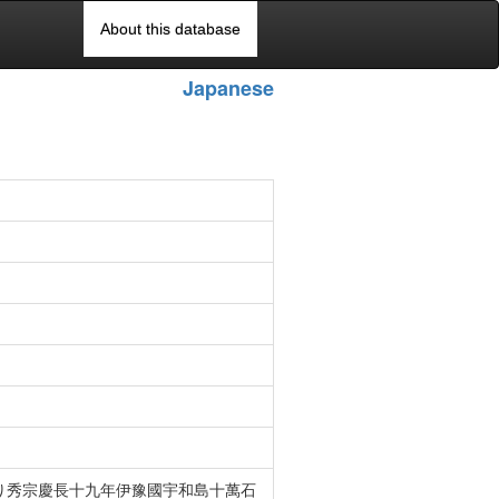
About this database
Japanese
り秀宗慶長十九年伊豫國宇和島十萬石