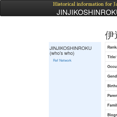
Historical information for 
JINJIKOSHINROKU
伊
JINJIKOSHINROKU
Rank
(who's who)
Title
Ref Network
Occu
Gend
Birth
Paren
Fami
Biog