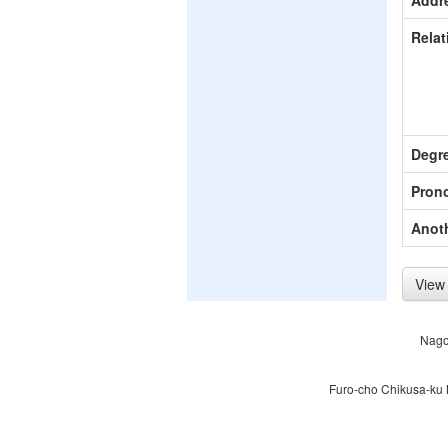
Addr
Relat
Degr
Pron
Anot
View 
Nago
Furo-cho Chikusa-ku 