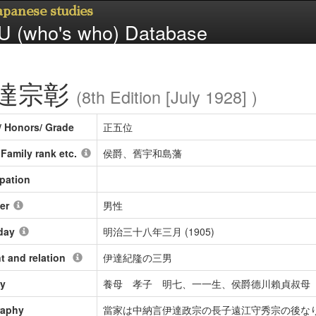
Japanese studies
 (who's who) Database
達宗彰
(8th Edition [July 1928] )
/ Honors/ Grade
正五位
/ Family rank etc.
侯爵、舊宇和島藩
pation
er
男性
day
明治三十八年三月 (1905)
t and relation
伊達紀隆の三男
ly
養母 孝子 明七、一一生、侯爵德川賴貞叔母
raphy
當家は中納言伊達政宗の長子遠江守秀宗の後な