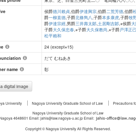
ess phone
東京、芝、白金三光町五二〇 電高輪六六〇〇
ive
侯爵
德川賴貞
,伯爵
伊達興宗
,伯爵
二荒芳德
,伯爵
爵
一柳直德
,子爵
北條雋八
,子爵
本多康虎
,子爵
牧
爵
伊達宗經
,男爵
三井壽太郞
,
土居剛吉郞
,※侯爵
大
子爵
大久保忠春
,※子爵
大久保教尚
,※子爵
戸澤正
松平賴和
ee
24 (except※15)
ounciation
だて むねあき
her name
彰
a digital image
ya University
Nagoya University Graduate School of Law
Precautions f
Nagoya University Graduate School of Law
Nagoya 4648601 Email: jahis@law.nagoya-u.ac.jp Email:
Copyright © Nagoya University All Rights Reserved.