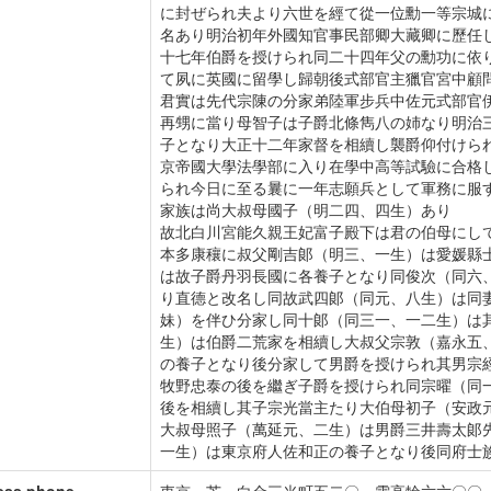
に封ぜられ夫より六世を經て從一位勳一等宗城
名あり明治初年外國知官事民部卿大藏卿に歷任
十七年伯爵を授けられ同二十四年父の勳功に依
て夙に英國に留學し歸朝後式部官主獵官宮中顧
君實は先代宗陳の分家弟陸軍步兵中佐元式部官
再甥に當り母智子は子爵北條雋八の姉なり明治
子となり大正十二年家督を相續し襲爵仰付けら
京帝國大學法學部に入り在學中高等試驗に合格
られ今日に至る曩に一年志願兵として軍務に服
家族は尚大叔母國子（明二四、四生）あり
故北白川宮能久親王妃富子殿下は君の伯母にし
本多康穰に叔父剛吉郞（明三、一生）は愛媛縣
は故子爵丹羽長國に各養子となり同俊次（同六
り直德と改名し同故武四郞（同元、八生）は同
妹）を伴ひ分家し同十郞（同三一、一二生）は
生）は伯爵二荒家を相續し大叔父宗敦（嘉永五
の養子となり後分家して男爵を授けられ其男宗
牧野忠泰の後を繼ぎ子爵を授けられ同宗曜（同
後を相續し其子宗光當主たり大伯母初子（安政
大叔母照子（萬延元、二生）は男爵三井壽太郞
一生）は東京府人佐和正の養子となり後同府士