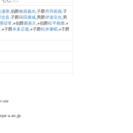
、七七〇〇
松浦厚
,伯爵
柳原義光
,子爵
丹羽長德
,子
野忠良
,子爵
蒔田廣城
,男爵
伊達宗光
,男
隈信常
,※伯爵
園基久
,※伯爵
松平賴壽
,※
己
,※子爵
本多正復
,※子爵
松井康昭
,※子爵
or use