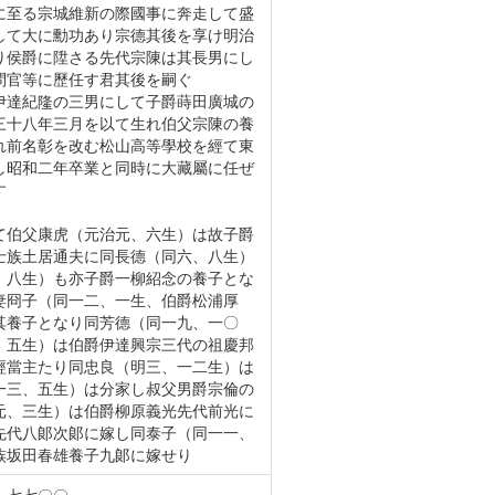
に至る宗城維新の際國事に奔走して盛
して大に勳功あり宗德其後を享け明治
り侯爵に陞さる先代宗陳は其長男にし
問官等に歷任す君其後を嗣ぐ
伊達紀隆の三男にして子爵蒔田廣城の
三十八年三月を以て生れ伯父宗陳の養
れ前名彰を改む松山高等學校を經て東
し昭和二年卒業と同時に大藏屬に任ぜ
す
て伯父康虎（元治元、六生）は故子爵
士族土居通夫に同長德（同六、八生）
、八生）も亦子爵一柳紹念の養子とな
妻冏子（同一二、一生、伯爵松浦厚
其養子となり同芳德（同一九、一〇
、五生）は伯爵伊達興宗三代の祖慶邦
經當主たり同忠良（明三、一二生）は
一三、五生）は分家し叔父男爵宗倫の
元、三生）は伯爵柳原義光先代前光に
先代八郞次郞に嫁し同泰子（同一一、
族坂田春雄養子九郞に嫁せり