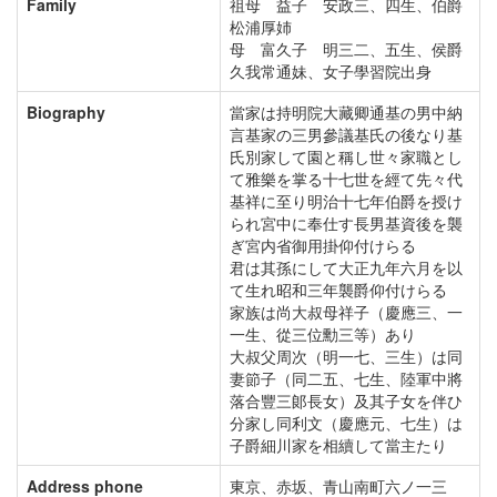
Family
祖母 益子 安政三、四生、伯爵
松浦厚姉
母 富久子 明三二、五生、侯爵
久我常通妹、女子學習院出身
Biography
當家は持明院大藏卿通基の男中納
言基家の三男參議基氏の後なり基
氏別家して園と稱し世々家職とし
て雅樂を掌る十七世を經て先々代
基祥に至り明治十七年伯爵を授け
られ宮中に奉仕す長男基資後を襲
ぎ宮内省御用掛仰付けらる
君は其孫にして大正九年六月を以
て生れ昭和三年襲爵仰付けらる
家族は尚大叔母祥子（慶應三、一
一生、從三位勳三等）あり
大叔父周次（明一七、三生）は同
妻節子（同二五、七生、陸軍中將
落合豐三郞長女）及其子女を伴ひ
分家し同利文（慶應元、七生）は
子爵細川家を相續して當主たり
Address phone
東京、赤坂、青山南町六ノ一三