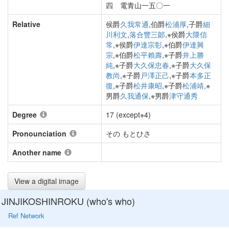
四 電青山一五〇一
Relative
侯爵
久我常通
,伯爵
松浦厚
,子爵
細
川利文
,
落合豐三郞
,※侯爵
大隈信
常
,※侯爵
伊達宗彰
,※伯爵
伊達興
宗
,※伯爵
松平賴壽
,※子爵
井上勝
純
,※子爵
大久保忠春
,※子爵
大久保
教尚
,※子爵
戸澤正己
,※子爵
本多正
復
,※子爵
松井康昭
,※子爵
松浦靖
,※
男爵
久我通保
,※男爵
津守通秀
Degree
17 (except※4)
Pronounciation
その もとひさ
Another name
View a digital image
JINJIKOSHINROKU (who's who)
Ref Network