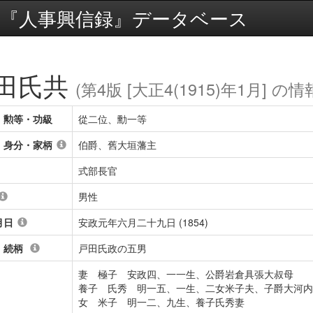
『人事興信録』データベース
田氏共
(第4版 [大正4(1915)年1月] の情
・勲等・功級
從二位、勳一等
・身分・家柄
伯爵、舊大垣藩主
式部長官
男性
月日
安政元年六月二十九日 (1854)
・続柄
戸田氏政の五男
妻 極子 安政四、一一生、公爵岩倉具張大叔母
養子 氏秀 明一五、一生、二女米子夫、子爵大河内
女 米子 明一二、九生、養子氏秀妻