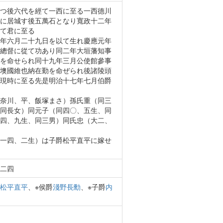
つ後六代を經て一西に至る一西德川
に居城す後五萬石となり寬政十二年
て君に至る
年六月二十九日を以て生れ慶應元年
總督に從て功あり同二年大垣藩知事
を命せられ同十九年三月公使館參事
墺國維也納在勤を命ぜられ後諸陵頭
現時に至る先是明治十七年七月伯爵
奈川、平、飯塚まさ）孫氏重（同三
同長女）同元子（同四〇、五生、同
四、九生、同三男）同氏忠（大二、
一四、二生）は子爵松平直平に嫁せ
二四
松平直平
、※侯爵
淺野長勳
、※子爵
内