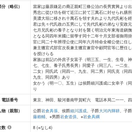
部分（略伝）
當家は藤原鎌足の裔正親町三條公治の長男實興より出
秀忠に從ひ功を樹て近江に於て三萬石に封せられ膳所
美濃大垣に移され十萬石を領す夫れより九代氏彬を經
君は先々代氏政の五男にして先代氏彬の弟なり安政元
七月兄氏彬の養子となり封を襲く明治元年東海道鎭撫
となる同四年米國に留學す同十二年十月文部省御用掛
官に同二十年辨理公使に同年六月特命全權公使に任し
兼主獵官式部官次長兼主獵官兼官中顧問官等に歷任し
を授けらる
家族は前記の外庶子女富子（明三五、一生、生母、神
七、七生、養子氏秀長男）同愛子（同三八、一二生、
二女）同氏武（同四一、九生、同二男）同氏克（同四
九生、同四男）あり
女かう（明一〇、五生）は侯爵細川護成に女幸子（同
り
・電話番号
東京、神田、駿河臺南甲賀町六 電話本局二一一、四
人物（親類）
公爵
岩倉具張
、侯爵
細川護成
、子爵
大河内輝耕
、子爵
藤賴輔
、※男爵
岩倉道俱
、※
岩倉具綱
次数
8 (※なし4)