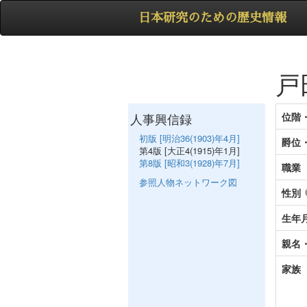
日本研究のための歴史情報
戸
人事興信録
位階
初版 [明治36(1903)年4月]
爵位
第4版 [大正4(1915)年1月]
第8版 [昭和3(1928)年7月]
職業
参照人物ネットワーク図
性別
生年
親名
家族