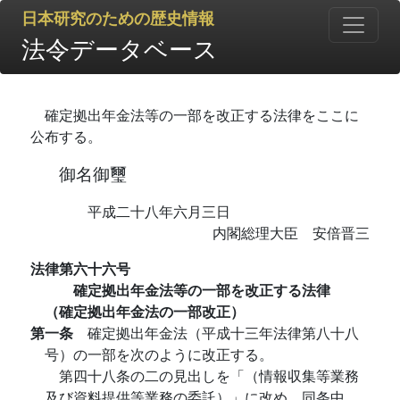
日本研究のための歴史情報
法令データベース
確定拠出年金法等の一部を改正する法律をここに
公布する。
御名御璽
平成二十八年六月三日
内閣総理大臣 安倍晋三
法律第六十六号
確定拠出年金法等の一部を改正する法律
（確定拠出年金法の一部改正）
第一条
確定拠出年金法（平成十三年法律第八十八
号）の一部を次のように改正する。
第四十八条の二の見出しを「（情報収集等業務
及び資料提供等業務の委託）」に改め、同条中