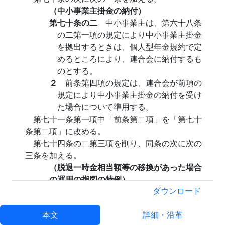
（中小事業主掛金の納付）
第七十条の二
中小事業主は、第六十八条
の二第一項の規定により中小事業主掛金
を拠出するときは、個人型年金規約で定
めるところにより、連合会に納付するも
のとする。
２
前条第四項の規定は、連合会が前項の
規定により中小事業主掛金の納付を受け
た場合について準用する。
第七十一条第一項中「前条第二項」を「第七十
条第二項」に改める。
第七十四条の二第三項を削り、同条の次に次の
三条を加える。
（脱退一時金相当額等の移換があった場合
の運用の指図の特例）
第七十四条の三
第二十五条の二の規定
ダウンロード
は、前条第一項の規定により移換される
本文
脱退一時金相当額等がある場合について
詳細・沿革