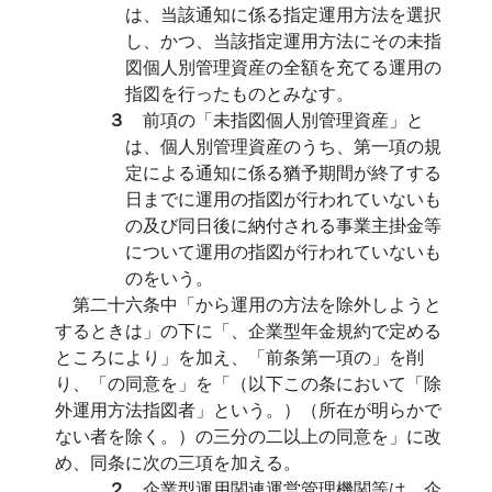
は、当該通知に係る指定運用方法を選択
し、かつ、当該指定運用方法にその未指
図個人別管理資産の全額を充てる運用の
指図を行ったものとみなす。
３
前項の「未指図個人別管理資産」と
は、個人別管理資産のうち、第一項の規
定による通知に係る猶予期間が終了する
日までに運用の指図が行われていないも
の及び同日後に納付される事業主掛金等
について運用の指図が行われていないも
のをいう。
第二十六条中「から運用の方法を除外しようと
するときは」の下に「、企業型年金規約で定める
ところにより」を加え、「前条第一項の」を削
り、「の同意を」を「（以下この条において「除
外運用方法指図者」という。）（所在が明らかで
ない者を除く。）の三分の二以上の同意を」に改
め、同条に次の三項を加える。
２
企業型運用関連運営管理機関等は、企