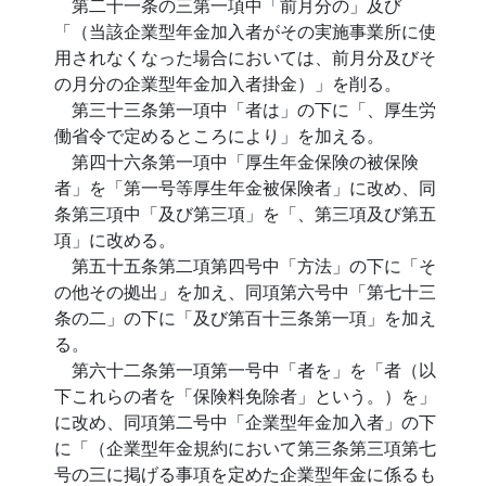
第二十一条の三第一項中「前月分の」及び
「（当該企業型年金加入者がその実施事業所に使
用されなくなった場合においては、前月分及びそ
の月分の企業型年金加入者掛金）」を削る。
第三十三条第一項中「者は」の下に「、厚生労
働省令で定めるところにより」を加える。
第四十六条第一項中「厚生年金保険の被保険
者」を「第一号等厚生年金被保険者」に改め、同
条第三項中「及び第三項」を「、第三項及び第五
項」に改める。
第五十五条第二項第四号中「方法」の下に「そ
の他その拠出」を加え、同項第六号中「第七十三
条の二」の下に「及び第百十三条第一項」を加え
る。
第六十二条第一項第一号中「者を」を「者（以
下これらの者を「保険料免除者」という。）を」
に改め、同項第二号中「企業型年金加入者」の下
に「（企業型年金規約において第三条第三項第七
号の三に掲げる事項を定めた企業型年金に係るも