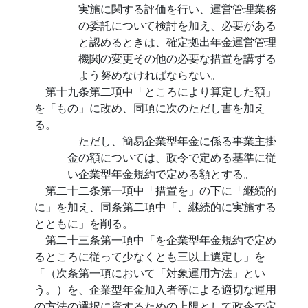
実施に関する評価を行い、運営管理業務
の委託について検討を加え、必要がある
と認めるときは、確定拠出年金運営管理
機関の変更その他の必要な措置を講ずる
よう努めなければならない。
第十九条第二項中「ところにより算定した額」
を「もの」に改め、同項に次のただし書を加え
る。
ただし、簡易企業型年金に係る事業主掛
金の額については、政令で定める基準に従
い企業型年金規約で定める額とする。
第二十二条第一項中「措置を」の下に「継続的
に」を加え、同条第二項中「、継続的に実施する
とともに」を削る。
第二十三条第一項中「を企業型年金規約で定め
るところに従って少なくとも三以上選定し」を
「（次条第一項において「対象運用方法」とい
う。）を、企業型年金加入者等による適切な運用
の方法の選択に資するための上限として政令で定