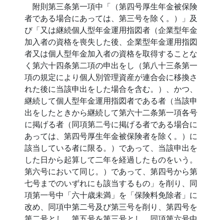
附則第三条第一項中「（第四号厚生年金被保険
者である場合にあっては、第三号を除く。）」及
び「又は継続個人型年金運用指図者（企業型年金
加入者の資格を喪失した後、企業型年金運用指図
者又は個人型年金加入者の資格を取得することな
く第六十四条第二項の申出をし（第八十三条第一
項の規定により個人別管理資産が連合会に移換さ
れた後に当該申出をした場合を含む。）、かつ、
継続して個人型年金運用指図者である者（当該申
出をしたときから継続して第六十二条第一項各号
に掲げる者（同項第二号に掲げる者である場合に
あっては、第四号厚生年金被保険者を除く。）に
該当している者に限る。）であって、当該申出を
した日から起算して二年を経過したものをいう。
第六号において同じ。）であって、第四号から第
七号までのいずれにも該当するもの」を削り、同
項第一号中「六十歳未満」を「保険料免除者」に
改め、同項中第二号及び第三号を削り、第四号を
第二号とし、第五号を第三号とし、同項第六号中