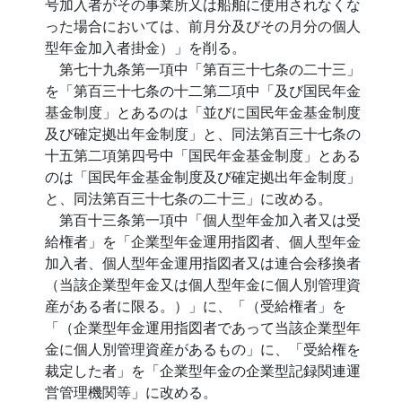
号加入者がその事業所又は船舶に使用されなくな
った場合においては、前月分及びその月分の個人
型年金加入者掛金）」を削る。
第七十九条第一項中「第百三十七条の二十三」
を「第百三十七条の十二第二項中「及び国民年金
基金制度」とあるのは「並びに国民年金基金制度
及び確定拠出年金制度」と、同法第百三十七条の
十五第二項第四号中「国民年金基金制度」とある
のは「国民年金基金制度及び確定拠出年金制度」
と、同法第百三十七条の二十三」に改める。
第百十三条第一項中「個人型年金加入者又は受
給権者」を「企業型年金運用指図者、個人型年金
加入者、個人型年金運用指図者又は連合会移換者
（当該企業型年金又は個人型年金に個人別管理資
産がある者に限る。）」に、「（受給権者」を
「（企業型年金運用指図者であって当該企業型年
金に個人別管理資産があるもの」に、「受給権を
裁定した者」を「企業型年金の企業型記録関連運
営管理機関等」に改める。