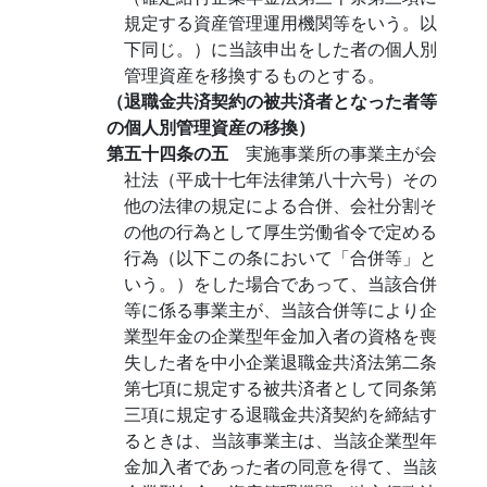
規定する資産管理運用機関等をいう。以
下同じ。）に当該申出をした者の個人別
管理資産を移換するものとする。
（退職金共済契約の被共済者となった者等
の個人別管理資産の移換）
第五十四条の五
実施事業所の事業主が会
社法（平成十七年法律第八十六号）その
他の法律の規定による合併、会社分割そ
の他の行為として厚生労働省令で定める
行為（以下この条において「合併等」と
いう。）をした場合であって、当該合併
等に係る事業主が、当該合併等により企
業型年金の企業型年金加入者の資格を喪
失した者を中小企業退職金共済法第二条
第七項に規定する被共済者として同条第
三項に規定する退職金共済契約を締結す
るときは、当該事業主は、当該企業型年
金加入者であった者の同意を得て、当該