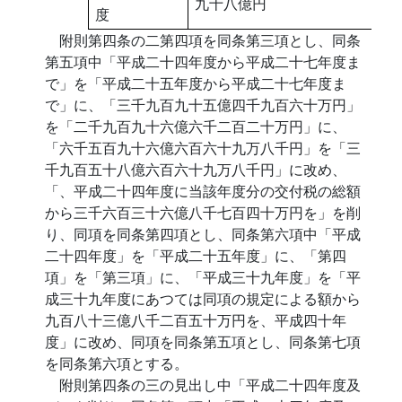
九十八億円
度
附則第四条の二第四項を同条第三項とし、同条
第五項中「平成二十四年度から平成二十七年度ま
で」を「平成二十五年度から平成二十七年度ま
で」に、「三千九百九十五億四千九百六十万円」
を「二千九百九十六億六千二百二十万円」に、
「六千五百九十六億六百六十九万八千円」を「三
千九百五十八億六百六十九万八千円」に改め、
「、平成二十四年度に当該年度分の交付税の総額
から三千六百三十六億八千七百四十万円を」を削
り、同項を同条第四項とし、同条第六項中「平成
二十四年度」を「平成二十五年度」に、「第四
項」を「第三項」に、「平成三十九年度」を「平
成三十九年度にあつては同項の規定による額から
九百八十三億八千二百五十万円を、平成四十年
度」に改め、同項を同条第五項とし、同条第七項
を同条第六項とする。
附則第四条の三の見出し中「平成二十四年度及