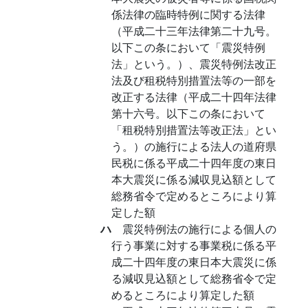
係法律の臨時特例に関する法律
（平成二十三年法律第二十九号。
以下この条において「震災特例
法」という。）、震災特例法改正
法及び租税特別措置法等の一部を
改正する法律（平成二十四年法律
第十六号。以下この条において
「租税特別措置法等改正法」とい
う。）の施行による法人の道府県
民税に係る平成二十四年度の東日
本大震災に係る減収見込額として
総務省令で定めるところにより算
定した額
ハ
震災特例法の施行による個人の
行う事業に対する事業税に係る平
成二十四年度の東日本大震災に係
る減収見込額として総務省令で定
めるところにより算定した額