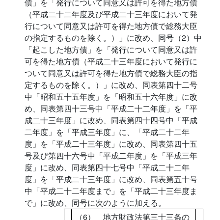
債」を「発行について同意又は許可を得た地方債
（平成二十二年度及び平成二十三年度において発
行について同意又は許可を得た地方債で総務大臣
の指定するものを除く。）」に改め、同号（2）中
「起こした地方債」を「発行について同意又は許
可を得た地方債（平成二十三年度において発行に
ついて同意又は許可を得た地方債で総務大臣の指
定するものを除く。）」に改め、同表第四十二号
中「昭和五十五年度」を「昭和五十六年度」に改
め、同表第四十三号中「平成二十二年度」を「平
成二十三年度」に改め、同表第四十四号中「平成
二年度」を「平成三年度」に、「平成二十二年
度」を「平成二十三年度」に改め、同表第四十五
号及び第四十六号中「平成二年度」を「平成三年
度」に改め、同表第四十七号中「平成二十二年
度」を「平成二十三年度」に改め、同表第五十号
中「平成二十二年度まで」を「平成二十三年度ま
で」に改め、同号に次のように加える。
（6） 地方財政法第三十三条の