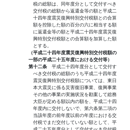
税の総額は、同年度分として交付すべき
交付税の総額から返還金等の額と平成二
十四年度震災復興特別交付税額との合算
額を控除した額の百分の六に相当する額
に返還金等の額と平成二十四年度震災復
興特別交付税額との合算額を加算した額
とする。
（平成二十四年度震災復興特別交付税額の
一部の平成二十五年度における交付等）
第十二条
平成二十四年度分として交付す
べき交付税の総額のうち平成二十四年度
震災復興特別交付税額については、東日
本大震災に係る災害復旧事業、復興事業
その他の事業の実施状況を勘案して総務
大臣が定める額以内の額を、平成二十四
年度内に交付しないで、第六条第二項の
当該年度の前年度以前の年度における交
付税でまだ交付していない額として、平
成二十五年度分として交付すべき交付税