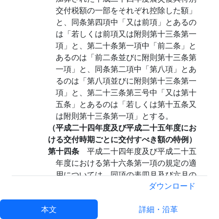
交付税額の一部をそれぞれ控除した額」
と、同条第四項中「又は前項」とあるの
は「若しくは前項又は附則第十三条第一
項」と、第二十条第一項中「前二条」と
あるのは「前二条並びに附則第十三条第
一項」と、同条第二項中「第八項」とあ
るのは「第八項並びに附則第十三条第一
項」と、第二十三条第三号中「又は第十
五条」とあるのは「若しくは第十五条又
は附則第十三条第一項」とする。
（平成二十四年度及び平成二十五年度にお
ける交付時期ごとに交付すべき額の特例）
第十四条
平成二十四年度及び平成二十五
年度における第十六条第一項の規定の適
用については、同項の表四月及び六月の
項中「当該年度の交付税の総額の前年度
ダウンロード
の交付税の総額」とあるのは、平成二十
本文
四年度にあつては「当該年度の交付税の
詳細・沿革