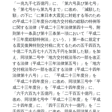
「一兆九千七百億円」に、「第六号及び第七号」
を「第七号から第九号まで」に改め、「減額した
額」の下に「に東日本大震災に対処する等のため
の平成二十三年度分の地方交付税の総額の特例等
に関する法律（平成二十三年法律第四十一号。附
則第十一条及び第十三条第一項において「平成二
十三年度総額特例法」という。）第一条に規定す
る震災復興特別交付税に充てるための五千四百九
十億二千九百七十八万九千円を加算した額」を加
え、同項第二号中「地方交付税法等の一部を改正
する法律（平成二十三年法律第五号）」を「地方
交付税法等の一部を改正する法律（平成二十四年
法律第十八号）」に、「平成二十三年度分」を
「平成二十四年度分」に改め、同項第三号中「平
成二十三年度分」を「平成二十四年度分」に、
「六千六百九十五億円」を「二千百五十億円」に
改め、同項第七号中「平成二十三年度」を「平成
二十四年度」に、「四千三百六十一億円」を「二
千四百二十八億円」に改め、同号を同項第八号と