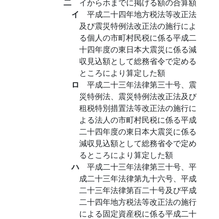
二
イからホまでに掲げる額の合算額
イ
平成二十四年地方税法等改正法
及び震災特例法改正法の施行によ
る個人の市町村民税に係る平成二
十四年度の東日本大震災に係る減
収見込額として総務省令で定める
ところにより算定した額
ロ
平成二十三年法律第三十号、震
災特例法、震災特例法改正法及び
租税特別措置法等改正法の施行に
よる法人の市町村民税に係る平成
二十四年度の東日本大震災に係る
減収見込額として総務省令で定め
るところにより算定した額
ハ
平成二十三年法律第三十号、平
成二十三年法律第九十六号、平成
二十三年法律第百二十号及び平成
二十四年地方税法等改正法の施行
による固定資産税に係る平成二十