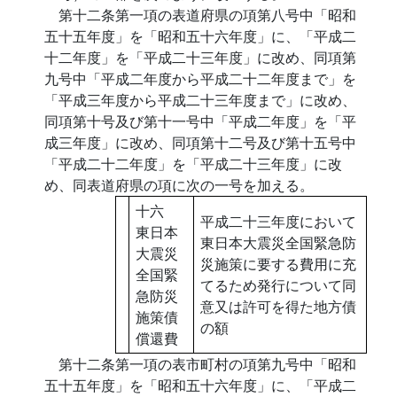
第十二条第一項の表道府県の項第八号中「昭和
五十五年度」を「昭和五十六年度」に、「平成二
十二年度」を「平成二十三年度」に改め、同項第
九号中「平成二年度から平成二十二年度まで」を
「平成三年度から平成二十三年度まで」に改め、
同項第十号及び第十一号中「平成二年度」を「平
成三年度」に改め、同項第十二号及び第十五号中
「平成二十二年度」を「平成二十三年度」に改
め、同表道府県の項に次の一号を加える。
十六
平成二十三年度において
東日本
東日本大震災全国緊急防
大震災
災施策に要する費用に充
全国緊
てるため発行について同
急防災
意又は許可を得た地方債
施策債
の額
償還費
第十二条第一項の表市町村の項第九号中「昭和
五十五年度」を「昭和五十六年度」に、「平成二