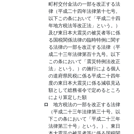
町村交付金法の一部を改正する法
律（平成二十四年法律第十七号。
以下この条において「平成二十四
年地方税法等改正法」という。）
及び東日本大震災の被災者等に係
る国税関係法律の臨時特例に関す
る法律の一部を改正する法律（平
成二十三年法律第百十九号。以下
この条において「震災特例法改正
法」という。）の施行による個人
の道府県民税に係る平成二十四年
度の東日本大震災に係る減収見込
額として総務省令で定めるところ
により算定した額
ロ
地方税法の一部を改正する法律
（平成二十三年法律第三十号。以
下この条において「平成二十三年
法律第三十号」という。）、東日
本大震災の被災者等に係る国税関