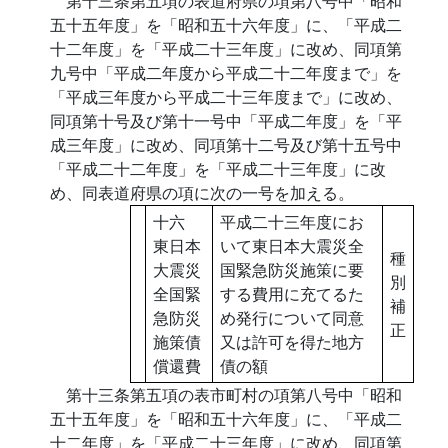
第十三条第五項の表道府県の項第八号中「昭和
五十五年度」を「昭和五十六年度」に、「平成二
十二年度」を「平成二十三年度」に改め、同項第
九号中「平成二年度から平成二十二年度まで」を
「平成三年度から平成二十三年度まで」に改め、
同項第十号及び第十一号中「平成二年度」を「平
成三年度」に改め、同項第十二号及び第十五号中
「平成二十二年度」を「平成二十三年度」に改
め、同表道府県の項に次の一号を加える。
十六
平成二十三年度にお
東日本
いて東日本大震災全
種
大震災
国緊急防災施策に要
別
全国緊
する費用に充てるた
補
急防災
め発行について同意
正
施策債
又は許可を得た地方
償還費
債の額
第十三条第五項の表市町村の項第八号中「昭和
五十五年度」を「昭和五十六年度」に、「平成二
十二年度」を「平成二十三年度」に改め、同項第