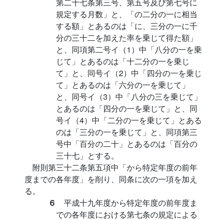
第二十七条第三号、第五号及び第七号に
規定する月数」と、「の二分の一に相当
する額」とあるのは「に、三分の一に千
分の三十二を加えた率を乗じて得た額」
と、同項第二号イ（1）中「八分の一を乗
じて」とあるのは「十二分の一を乗じ
て」と、同号イ（2）中「四分の一を乗じ
て」とあるのは「六分の一を乗じて」
と、同号イ（3）中「八分の三を乗じて」
とあるのは「四分の一を乗じて」と、同
号イ（4）中「二分の一を乗じて」とある
のは「三分の一を乗じて」と、同項第三
号中「百分の二十」とあるのは「百分の
三十七」とする。
附則第三十二条第五項中「から特定年度の前年
度までの各年度」を削り、同条に次の一項を加え
る。
６
平成十九年度から特定年度の前年度ま
での各年度における第七条の規定による