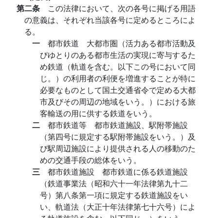
第二条
この法律において、次の各号に掲げる用語
の意義は、それぞれ当該各号に定めるところによ
る。
一
都市鉄道 大都市圏（活力ある都市活動及
びゆとりのある都市生活の実現に寄与するた
め鉄道（軌道を含む。以下この号において同
じ。）の利用者の利便を増進することが特に
必要なものとして国土交通省令で定める大都
市及びその周辺の地域をいう。）における旅
客輸送の用に供する鉄道をいう。
二
都市鉄道等 都市鉄道施設、駅附帯施設
（第四号に規定する駅附帯施設をいう。）及
び駅周辺施設により提供される人の移動のた
めの交通手段の総体をいう。
三
都市鉄道施設 都市鉄道に係る鉄道施設
（鉄道事業法（昭和六十一年法律第九十二
号）第八条第一項に規定する鉄道施設をい
い、軌道法（大正十年法律第七十六号）によ