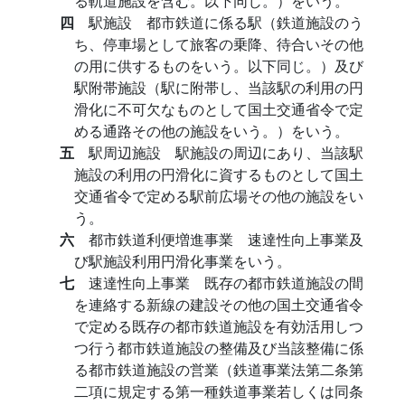
る軌道施設を含む。以下同じ。）をいう。
四
駅施設 都市鉄道に係る駅（鉄道施設のう
ち、停車場として旅客の乗降、待合いその他
の用に供するものをいう。以下同じ。）及び
駅附帯施設（駅に附帯し、当該駅の利用の円
滑化に不可欠なものとして国土交通省令で定
める通路その他の施設をいう。）をいう。
五
駅周辺施設 駅施設の周辺にあり、当該駅
施設の利用の円滑化に資するものとして国土
交通省令で定める駅前広場その他の施設をい
う。
六
都市鉄道利便増進事業 速達性向上事業及
び駅施設利用円滑化事業をいう。
七
速達性向上事業 既存の都市鉄道施設の間
を連絡する新線の建設その他の国土交通省令
で定める既存の都市鉄道施設を有効活用しつ
つ行う都市鉄道施設の整備及び当該整備に係
る都市鉄道施設の営業（鉄道事業法第二条第
二項に規定する第一種鉄道事業若しくは同条