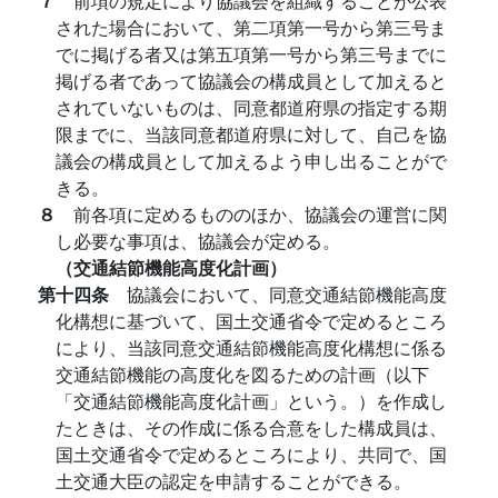
７
前項の規定により協議会を組織することが公表
された場合において、第二項第一号から第三号ま
でに掲げる者又は第五項第一号から第三号までに
掲げる者であって協議会の構成員として加えると
されていないものは、同意都道府県の指定する期
限までに、当該同意都道府県に対して、自己を協
議会の構成員として加えるよう申し出ることがで
きる。
８
前各項に定めるもののほか、協議会の運営に関
し必要な事項は、協議会が定める。
（交通結節機能高度化計画）
第十四条
協議会において、同意交通結節機能高度
化構想に基づいて、国土交通省令で定めるところ
により、当該同意交通結節機能高度化構想に係る
交通結節機能の高度化を図るための計画（以下
「交通結節機能高度化計画」という。）を作成し
たときは、その作成に係る合意をした構成員は、
国土交通省令で定めるところにより、共同で、国
土交通大臣の認定を申請することができる。