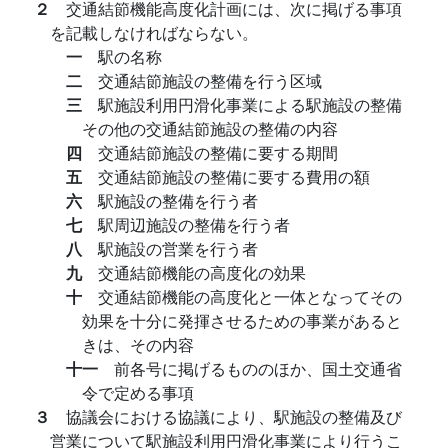
２
交通結節機能高度化計画には、次に掲げる事項
を記載しなければならない。
一
駅の名称
二
交通結節施設の整備を行う区域
三
駅施設利用円滑化事業による駅施設の整備
その他の交通結節施設の整備の内容
四
交通結節施設の整備に要する期間
五
交通結節施設の整備に要する費用の額
六
駅施設の整備を行う者
七
駅周辺施設の整備を行う者
八
駅施設の営業を行う者
九
交通結節機能の高度化の効果
十
交通結節機能の高度化と一体となってその
効果を十分に発揮させるための事業があると
きは、その内容
十一
前各号に掲げるもののほか、国土交通省
令で定める事項
３
協議会における協議により、駅施設の整備及び
営業について駅施設利用円滑化事業により行うこ