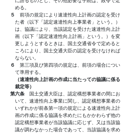
に諮るものとし、その他必要な手続は、政令で定
める。
５
前項の規定により速達性向上計画の認定を受け
た者（以下「認定速達性向上事業者」という。）
は、協議により、当該認定を受けた速達性向上計
画（以下「認定速達性向上計画」という。）を変
更しようとするときは、国土交通省令で定めると
ころにより、国土交通大臣の認定を受けなければ
ならない。
６
第三項及び第四項の規定は、前項の場合につい
て準用する。
（速達性向上計画の作成に当たっての協議に係る
裁定等）
第六条
国土交通大臣は、認定構想事業者の間にお
いて、速達性向上事業に関し、認定構想事業者の
いずれかが前条第一項の規定による速達性向上計
画の作成に係る協議を求めたにもかかわらず他の
認定構想事業者が当該協議に応じず、又は当該協
議が調わなかった場合であって、当該協議を求め