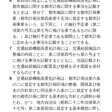
６
第四項の規定により交通結節機能高度化計画に
都市施設に関する都市計画に関する事項を記載す
るときは、併せて、都市施設に関する都市計画事
業（都市計画法第四条第十五項に規定する都市計
画事業をいう。以下同じ。）の施行予定者（第二
項第六号又は第七号に掲げる者であるものに限
る。）及び施行予定者である期間として都市計画
に定めるべき事項を記載することができる。
７
交通結節機能高度化計画には、交通結節施設の
整備の内容ごとに、第二項第四号から第八号まで
に掲げる事項を記載するとともに、当該記載され
た交通結節施設の配置及び規模を示す図面を添付
するものとする。
８
交通結節機能高度化計画は、都市計画法第六条
の二に規定する都市計画区域の整備、開発及び保
全の方針並びに同法第十八条の二に規定する市町
村の都市計画に関する基本的な方針との調和が保
たれ、かつ、地方自治法（昭和二十二年法律第六
十七号）第二条第四項に規定する基本構想に即し