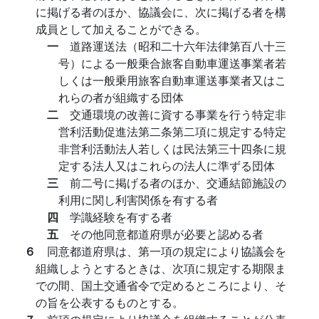
に掲げる者のほか、協議会に、次に掲げる者を構
成員として加えることができる。
一
道路運送法（昭和二十六年法律第百八十三
号）による一般乗合旅客自動車運送事業者若
しくは一般乗用旅客自動車運送事業者又はこ
れらの者が組織する団体
二
交通環境の改善に資する事業を行う特定非
営利活動促進法第二条第二項に規定する特定
非営利活動法人若しくは民法第三十四条に規
定する法人又はこれらの法人に準ずる団体
三
前二号に掲げる者のほか、交通結節施設の
利用に関し利害関係を有する者
四
学識経験を有する者
五
その他同意都道府県が必要と認める者
６
同意都道府県は、第一項の規定により協議会を
組織しようとするときは、次項に規定する期限ま
での間、国土交通省令で定めるところにより、そ
の旨を公表するものとする。