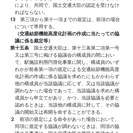
により、共同で、国土交通大臣の認定を受けなけ
ればならない。
13
第三項から第十一項までの規定は、前項の場合
について準用する。
（交通結節機能高度化計画の作成に当たっての協
議に係る裁定等）
第十五条
国土交通大臣は、第十三条第二項第一号
又は第三号に掲げる協議会の構成員の間におい
て、駅施設利用円滑化事業に関し、構成員のいず
れかが前条第一項の規定による交通結節機能高度
化計画の作成に係る協議を求めたにもかかわらず
他の構成員が当該協議に応じず、又は当該協議が
調わなかった場合であって、当該協議を求めた構
成員から申立てがあり、かつ、当該協議を必要と
認めるときは、当該他の構成員に対して、その協
議の開始又は再開を命ずることができる。
２
前項の規定による命令があった場合において、
同項に規定する協議が調わないときは、同項の協