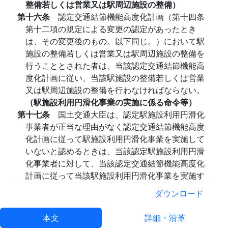
整備若しくは営業又は駅周辺施設の整備）
第十六条
認定交通結節機能高度化計画（第十四条
第十二項の規定による変更の認定があったとき
は、その変更後のもの。以下同じ。）において駅
施設の整備若しくは営業又は駅周辺施設の整備を
行うこととされた者は、当該認定交通結節機能高
度化計画に従い、当該駅施設の整備若しくは営業
又は駅周辺施設の整備を行わなければならない。
（駅施設利用円滑化事業の実施に係る命令等）
第十七条
国土交通大臣は、認定駅施設利用円滑化
事業者が正当な理由がなく認定交通結節機能高度
化計画に従って駅施設利用円滑化事業を実施して
いないと認めるときは、当該認定駅施設利用円滑
化事業者に対して、当該認定交通結節機能高度化
計画に従って当該駅施設利用円滑化事業を実施す
べきことを勧告することができる。
ダウンロード
２
国土交通大臣は、前項の規定による勧告を受け
た認定駅施設利用円滑化事業者がその勧告に従わ
本文
詳細・沿革
なかったときは、その旨を公表することができ