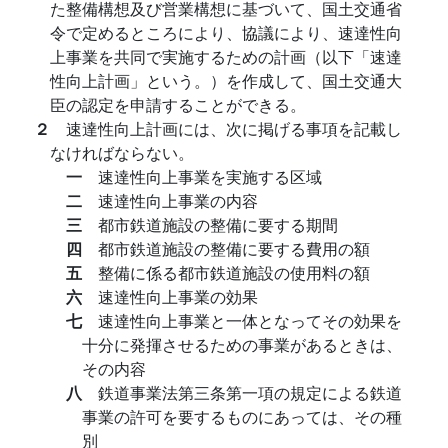
た整備構想及び営業構想に基づいて、国土交通省
令で定めるところにより、協議により、速達性向
上事業を共同で実施するための計画（以下「速達
性向上計画」という。）を作成して、国土交通大
臣の認定を申請することができる。
２
速達性向上計画には、次に掲げる事項を記載し
なければならない。
一
速達性向上事業を実施する区域
二
速達性向上事業の内容
三
都市鉄道施設の整備に要する期間
四
都市鉄道施設の整備に要する費用の額
五
整備に係る都市鉄道施設の使用料の額
六
速達性向上事業の効果
七
速達性向上事業と一体となってその効果を
十分に発揮させるための事業があるときは、
その内容
八
鉄道事業法第三条第一項の規定による鉄道
事業の許可を要するものにあっては、その種
別