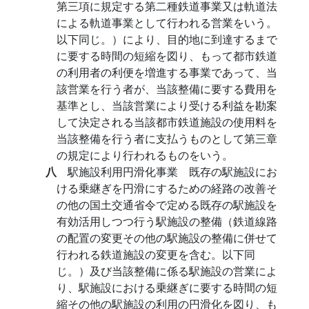
第三項に規定する第二種鉄道事業又は軌道法
による軌道事業として行われる営業をいう。
以下同じ。）により、目的地に到達するまで
に要する時間の短縮を図り、もって都市鉄道
の利用者の利便を増進する事業であって、当
該営業を行う者が、当該整備に要する費用を
基準とし、当該営業により受ける利益を勘案
して決定される当該都市鉄道施設の使用料を
当該整備を行う者に支払うものとして第三章
の規定により行われるものをいう。
八
駅施設利用円滑化事業 既存の駅施設にお
ける乗継ぎを円滑にするための経路の改善そ
の他の国土交通省令で定める既存の駅施設を
有効活用しつつ行う駅施設の整備（鉄道線路
の配置の変更その他の駅施設の整備に併せて
行われる鉄道施設の変更を含む。以下同
じ。）及び当該整備に係る駅施設の営業によ
り、駅施設における乗継ぎに要する時間の短
縮その他の駅施設の利用の円滑化を図り、も