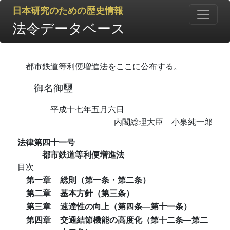
日本研究のための歴史情報
法令データベース
都市鉄道等利便増進法をここに公布する。
御名御璽
平成十七年五月六日
内閣総理大臣 小泉純一郎
法律第四十一号
都市鉄道等利便増進法
目次
第一章
総則（第一条・第二条）
第二章
基本方針（第三条）
第三章
速達性の向上（第四条―第十一条）
第四章
交通結節機能の高度化（第十二条―第二