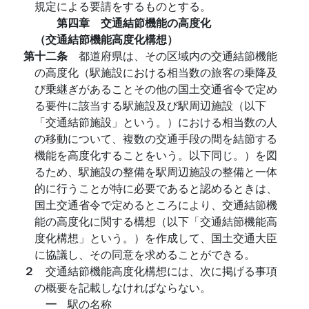
規定による要請をするものとする。
第四章 交通結節機能の高度化
（交通結節機能高度化構想）
第十二条
都道府県は、その区域内の交通結節機能
の高度化（駅施設における相当数の旅客の乗降及
び乗継ぎがあることその他の国土交通省令で定め
る要件に該当する駅施設及び駅周辺施設（以下
「交通結節施設」という。）における相当数の人
の移動について、複数の交通手段の間を結節する
機能を高度化することをいう。以下同じ。）を図
るため、駅施設の整備を駅周辺施設の整備と一体
的に行うことが特に必要であると認めるときは、
国土交通省令で定めるところにより、交通結節機
能の高度化に関する構想（以下「交通結節機能高
度化構想」という。）を作成して、国土交通大臣
に協議し、その同意を求めることができる。
２
交通結節機能高度化構想には、次に掲げる事項
の概要を記載しなければならない。
一
駅の名称